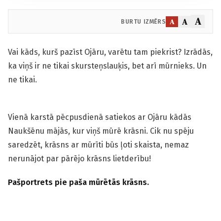
A
A
A
BURTU IZMĒRS
Vai kāds, kurš pazīst Ojāru, varētu tam piekrist? Izrādās,
ka viņš ir ne tikai skursteņslauķis, bet arī mūrnieks. Un
ne tikai.
Vienā karstā pēcpusdienā satiekos ar Ojāru kādās
Naukšēnu mājās, kur viņš mūrē krāsni. Cik nu spēju
saredzēt, krāsns ar mūrīti būs ļoti skaista, nemaz
nerunājot par pārējo krāsns lietderību!
Pašportrets pie paša mūrētās krāsns.