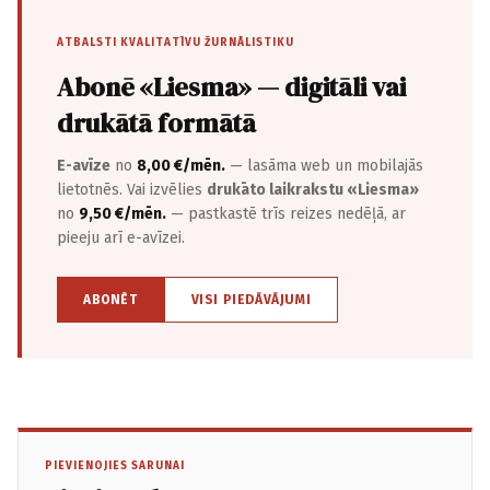
ATBALSTI KVALITATĪVU ŽURNĀLISTIKU
Abonē «Liesma» — digitāli vai
drukātā formātā
E-avīze
no
8,00 €/mēn.
— lasāma web un mobilajās
lietotnēs. Vai izvēlies
drukāto laikrakstu «Liesma»
no
9,50 €/mēn.
— pastkastē trīs reizes nedēļā, ar
pieeju arī e-avīzei.
ABONĒT
VISI PIEDĀVĀJUMI
PIEVIENOJIES SARUNAI