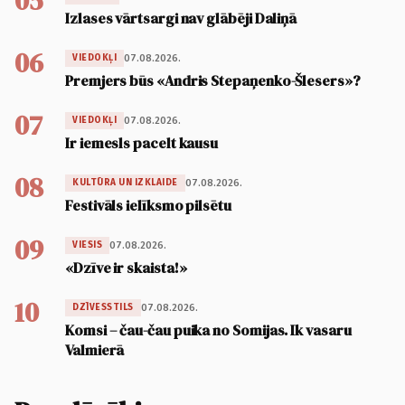
05
Izlases vārtsargi nav glābēji Daliņā
06
07.08.2026.
VIEDOKĻI
Premjers būs «Andris Stepaņenko-Šlesers»?
07
07.08.2026.
VIEDOKĻI
Ir iemesls pacelt kausu
08
07.08.2026.
KULTŪRA UN IZKLAIDE
Festivāls ielīksmo pilsētu
09
07.08.2026.
VIESIS
«Dzīve ir skaista!»
10
07.08.2026.
DZĪVESSTILS
Komsi – čau-čau puika no Somijas. Ik vasaru
Valmierā