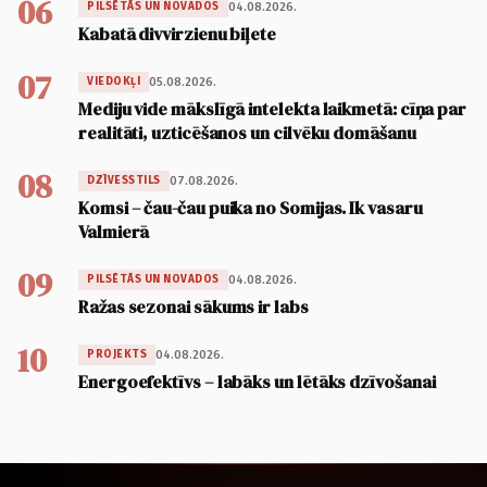
06
04.08.2026.
PILSĒTĀS UN NOVADOS
Kabatā divvirzienu biļete
07
05.08.2026.
VIEDOKĻI
Mediju vide mākslīgā intelekta laikmetā: cīņa par
realitāti, uzticēšanos un cilvēku domāšanu
08
07.08.2026.
DZĪVESSTILS
Komsi – čau-čau puika no Somijas. Ik vasaru
Valmierā
09
04.08.2026.
PILSĒTĀS UN NOVADOS
Ražas sezonai sākums ir labs
10
04.08.2026.
PROJEKTS
Energoefektīvs – labāks un lētāks dzīvošanai