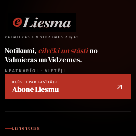
VALMIERAS UN VIDZEMES ZIŅAS
Notikumi,
cilvēki un stāsti
no
Valmieras un Vidzemes.
NEATKARĪGI · VIETĒJI
KĻŪSTI PAR LASĪTĀJU
Abonē Liesmu
LIETOTĀJIEM