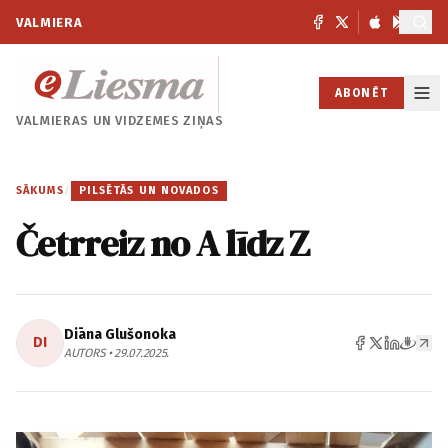
VALMIERA
ABONĒT
VALMIERAS UN
VIDZEMES ZIŅAS
SĀKUMS
/
PILSĒTĀS UN NOVADOS
Četrreiz no A līdz Z
Diāna Glušonoka
DI
AUTORS • 29.07.2025.