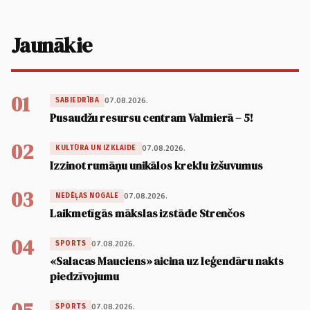
Jaunākie
01
07.08.2026.
SABIEDRĪBA
Pusaudžu resursu centram Valmierā – 5!
02
07.08.2026.
KULTŪRA UN IZKLAIDE
Izzinot rumāņu unikālos kreklu izšuvumus
03
07.08.2026.
NEDĒĻAS NOGALE
Laikmetīgās mākslas izstāde Strenčos
04
07.08.2026.
SPORTS
«Salacas Mauciens» aicina uz leģendāru nakts
piedzīvojumu
07.08.2026.
SPORTS