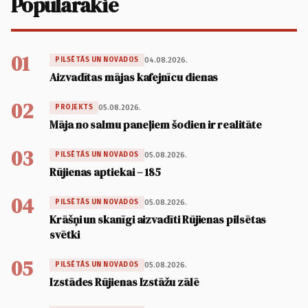
Populārākie
01
04.08.2026.
PILSĒTĀS UN NOVADOS
Aizvadītas mājas kafejnīcu dienas
02
05.08.2026.
PROJEKTS
Māja no salmu paneļiem šodien ir realitāte
03
05.08.2026.
PILSĒTĀS UN NOVADOS
Rūjienas aptiekai – 185
04
05.08.2026.
PILSĒTĀS UN NOVADOS
Krāšņi un skanīgi aizvadīti Rūjienas pilsētas
svētki
05
05.08.2026.
PILSĒTĀS UN NOVADOS
Izstādes Rūjienas Izstāžu zālē