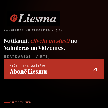
VALMIERAS UN VIDZEMES ZIŅAS
Notikumi,
cilvēki un stāsti
no
Valmieras un Vidzemes.
NEATKARĪGI · VIETĒJI
KĻŪSTI PAR LASĪTĀJU
Abonē Liesmu
LIETOTĀJIEM