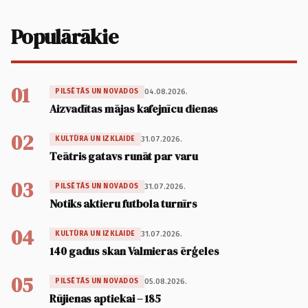
Populārākie
01
04.08.2026.
PILSĒTĀS UN NOVADOS
Aizvadītas mājas kafejnīcu dienas
02
31.07.2026.
KULTŪRA UN IZKLAIDE
Teātris gatavs runāt par varu
03
31.07.2026.
PILSĒTĀS UN NOVADOS
Notiks aktieru futbola turnīrs
04
31.07.2026.
KULTŪRA UN IZKLAIDE
140 gadus skan Valmieras ērģeles
05
05.08.2026.
PILSĒTĀS UN NOVADOS
Rūjienas aptiekai – 185