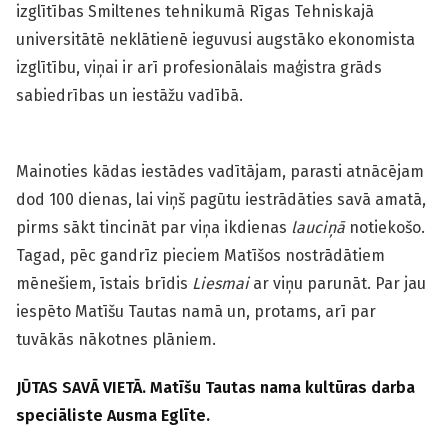
izglītības Smiltenes tehnikumā Rīgas Tehniskajā
universitātē neklātienē ieguvusi augstāko ekonomista
izglītību, viņai ir arī profesionālais maģistra grāds
sabiedrības un iestāžu vadībā.
Mainoties kādas iestādes vadītājam, parasti atnācējam
dod 100 dienas, lai viņš pagūtu iestrādāties savā amatā,
pirms sākt tincināt par viņa ikdienas
lauciņā
notiekošo.
Tagad, pēc gandrīz pieciem Matīšos nostrādātiem
mēnešiem, īstais brīdis
Liesmai
ar viņu parunāt. Par jau
iespēto Matīšu Tautas namā un, protams, arī par
tuvākās nākotnes plāniem.
JŪTAS SAVĀ VIETĀ. Matīšu Tautas nama kultūras darba
speciāliste Ausma Eglīte.