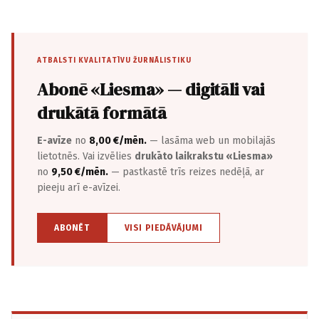
ATBALSTI KVALITATĪVU ŽURNĀLISTIKU
Abonē «Liesma» — digitāli vai
drukātā formātā
E-avīze
no
8,00 €/mēn.
— lasāma web un mobilajās
lietotnēs. Vai izvēlies
drukāto laikrakstu «Liesma»
no
9,50 €/mēn.
— pastkastē trīs reizes nedēļā, ar
pieeju arī e-avīzei.
ABONĒT
VISI PIEDĀVĀJUMI