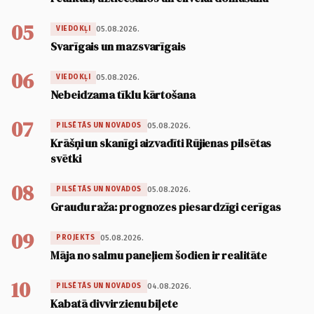
05
05.08.2026.
VIEDOKĻI
Svarīgais un mazsvarīgais
06
05.08.2026.
VIEDOKĻI
Nebeidzama tīklu kārtošana
07
05.08.2026.
PILSĒTĀS UN NOVADOS
Krāšņi un skanīgi aizvadīti Rūjienas pilsētas
svētki
08
05.08.2026.
PILSĒTĀS UN NOVADOS
Graudu raža: prognozes piesardzīgi cerīgas
09
05.08.2026.
PROJEKTS
Māja no salmu paneļiem šodien ir realitāte
10
04.08.2026.
PILSĒTĀS UN NOVADOS
Kabatā divvirzienu biļete