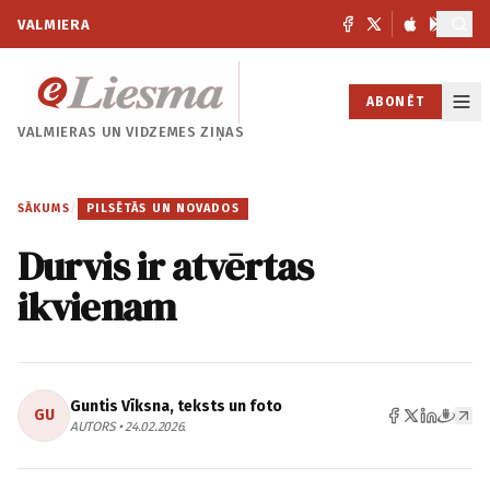
VALMIERA
ABONĒT
VALMIERAS UN
VIDZEMES ZIŅAS
SĀKUMS
/
PILSĒTĀS UN NOVADOS
Durvis ir atvērtas
ikvienam
Guntis Vīksna, teksts un foto
GU
AUTORS • 24.02.2026.