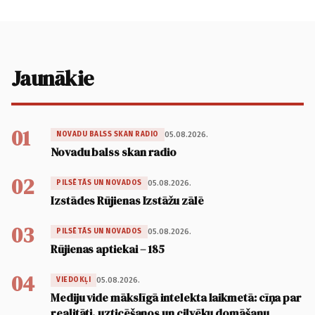
Jaunākie
01
05.08.2026.
NOVADU BALSS SKAN RADIO
Novadu balss skan radio
02
05.08.2026.
PILSĒTĀS UN NOVADOS
Izstādes Rūjienas Izstāžu zālē
03
05.08.2026.
PILSĒTĀS UN NOVADOS
Rūjienas aptiekai – 185
04
05.08.2026.
VIEDOKĻI
Mediju vide mākslīgā intelekta laikmetā: cīņa par
realitāti, uzticēšanos un cilvēku domāšanu