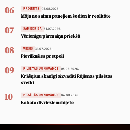
06
05.08.2026.
PROJEKTS
Māja no salmu paneļiem šodien ir realitāte
07
31.07.2026.
SABIEDRĪBA
Vērienīgu pārmaiņu priekšā
08
31.07.2026.
VIESIS
Pievilkušies pretpoli
09
05.08.2026.
PILSĒTĀS UN NOVADOS
Krāšņi un skanīgi aizvadīti Rūjienas pilsētas
svētki
10
04.08.2026.
PILSĒTĀS UN NOVADOS
Kabatā divvirzienu biļete