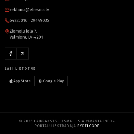
reklama@eliesma.lv
64225016 · 29449035
Ziemeļu iela 7,
Valmiera, LV-4201
LASI LIETOTNĒ
App Store
Google Play
© 2026 LAIKRAKSTS LIESMA — SIA «IMANTA INFO»
PORTĀLU IZSTRĀDĀJA
RYDELCODE