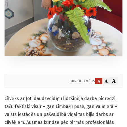
A
A
A
BURTU IZMĒRS
Cilvēks ar ļoti daudzveidīgu līdzšinējā darba pieredzi,
taču faktiski visur – gan Limbažu pusē, gan Valmierā –
valsts iestādēs un paš­valdībā viņai tas bijis darbs ar
cilvēkiem. Ausmas kundze pēc pirmās profesionālās