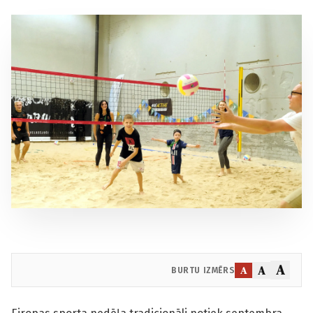
A
A
A
BURTU IZMĒRS