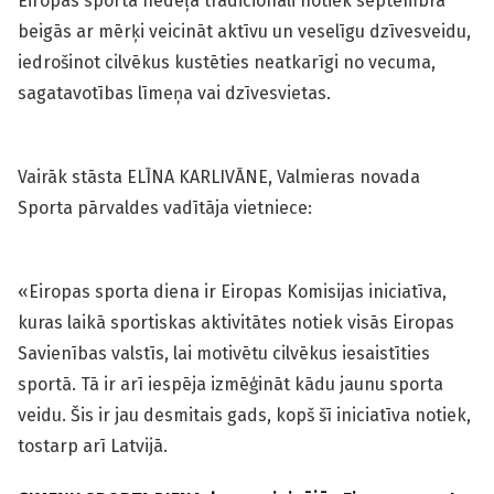
Eiropas sporta nedēļa tradicionāli notiek septembra
beigās ar mērķi veicināt aktīvu un veselīgu dzīvesveidu,
iedrošinot cilvēkus kustēties neatkarīgi no vecuma,
sagatavotības līmeņa vai dzīvesvietas.
Vairāk stāsta ELĪNA KARLIVĀNE, Valmieras novada
Sporta pārvaldes vadītāja vietniece:
«Eiropas sporta diena ir Eiropas Komisijas iniciatīva,
kuras laikā sportiskas aktivitātes notiek visās Eiropas
Savienības valstīs, lai motivētu cilvēkus iesaistīties
sportā. Tā ir arī iespēja izmēģināt kādu jaunu sporta
veidu. Šis ir jau desmitais gads, kopš šī iniciatīva notiek,
tostarp arī Latvijā.