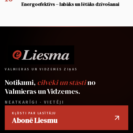
Energoefektīvs – labāks un lētāks dzīvošanai
VALMIERAS UN VIDZEMES ZIŅAS
Notikumi,
cilvēki un stāsti
no
Valmieras un Vidzemes.
NEATKARĪGI · VIETĒJI
KĻŪSTI PAR LASĪTĀJU
Abonē Liesmu