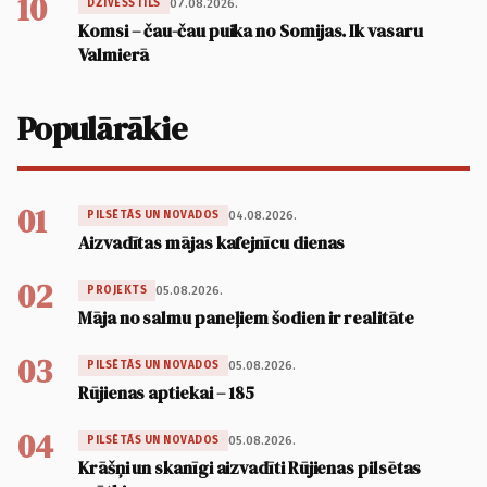
10
07.08.2026.
DZĪVESSTILS
Komsi – čau-čau puika no Somijas. Ik vasaru
Valmierā
Populārākie
01
04.08.2026.
PILSĒTĀS UN NOVADOS
Aizvadītas mājas kafejnīcu dienas
02
05.08.2026.
PROJEKTS
Māja no salmu paneļiem šodien ir realitāte
03
05.08.2026.
PILSĒTĀS UN NOVADOS
Rūjienas aptiekai – 185
04
05.08.2026.
PILSĒTĀS UN NOVADOS
Krāšņi un skanīgi aizvadīti Rūjienas pilsētas