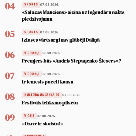
04
07.08.2026.
SPORTS
«Salacas Mauciens» aicina uz leģendāru nakts
piedzīvojumu
05
07.08.2026.
SPORTS
Izlases vārtsargi nav glābēji Daliņā
06
07.08.2026.
VIEDOKĻI
Premjers būs «Andris Stepaņenko-Šlesers»?
07
07.08.2026.
VIEDOKĻI
Ir iemesls pacelt kausu
08
07.08.2026.
KULTŪRA UN IZKLAIDE
Festivāls ielīksmo pilsētu
09
07.08.2026.
VIESIS
«Dzīve ir skaista!»