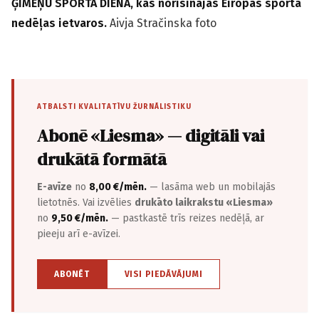
ĢIMEŅU SPORTA DIENA, kas norisinājās Eiropas sporta
nedēļas ietvaros.
Aivja Stračinska foto
ATBALSTI KVALITATĪVU ŽURNĀLISTIKU
Abonē «Liesma» — digitāli vai
drukātā formātā
E-avīze
no
8,00 €/mēn.
— lasāma web un mobilajās
lietotnēs. Vai izvēlies
drukāto laikrakstu «Liesma»
no
9,50 €/mēn.
— pastkastē trīs reizes nedēļā, ar
pieeju arī e-avīzei.
ABONĒT
VISI PIEDĀVĀJUMI