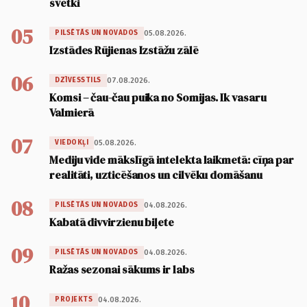
svētki
05
05.08.2026.
PILSĒTĀS UN NOVADOS
Izstādes Rūjienas Izstāžu zālē
06
07.08.2026.
DZĪVESSTILS
Komsi – čau-čau puika no Somijas. Ik vasaru
Valmierā
07
05.08.2026.
VIEDOKĻI
Mediju vide mākslīgā intelekta laikmetā: cīņa par
realitāti, uzticēšanos un cilvēku domāšanu
08
04.08.2026.
PILSĒTĀS UN NOVADOS
Kabatā divvirzienu biļete
09
04.08.2026.
PILSĒTĀS UN NOVADOS
Ražas sezonai sākums ir labs
10
04.08.2026.
PROJEKTS