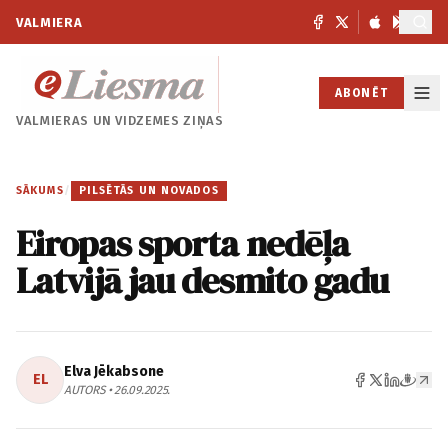
VALMIERA
ABONĒT
VALMIERAS UN
VIDZEMES ZIŅAS
SĀKUMS
/
PILSĒTĀS UN NOVADOS
Eiropas sporta nedēļa
Latvijā jau desmito gadu
Elva Jēkabsone
EL
AUTORS • 26.09.2025.