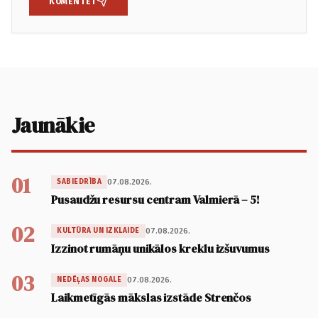
KOMENTĒT
Jaunākie
01
07.08.2026.
SABIEDRĪBA
Pusaudžu resursu centram Valmierā – 5!
02
07.08.2026.
KULTŪRA UN IZKLAIDE
Izzinot rumāņu unikālos kreklu izšuvumus
03
07.08.2026.
NEDĒĻAS NOGALE
Laikmetīgās mākslas izstāde Strenčos