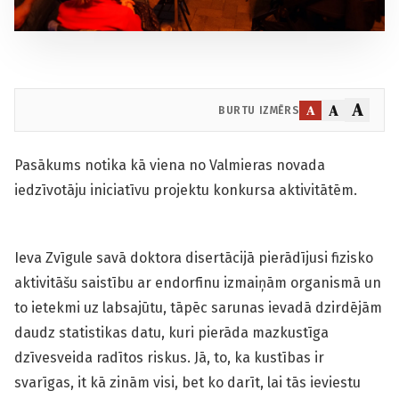
A
A
A
BURTU IZMĒRS
Pasākums notika kā viena no Valmieras novada
iedzīvotāju iniciatīvu projektu konkursa aktivitātēm.
Ieva Zvīgule savā doktora disertācijā pierādījusi fizisko
aktivitāšu saistību ar endorfīnu izmaiņām organismā un
to ietekmi uz labsajūtu, tāpēc sarunas ievadā dzirdējām
daudz statistikas datu, kuri pierāda mazkustīga
dzīvesveida radītos riskus. Jā, to, ka kustības ir
svarīgas, it kā zinām visi, bet ko darīt, lai tās ieviestu