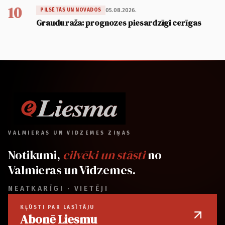
10
05.08.2026.
PILSĒTĀS UN NOVADOS
Graudu raža: prognozes piesardzīgi cerīgas
VALMIERAS UN VIDZEMES ZIŅAS
Notikumi,
cilvēki un stāsti
no
Valmieras un Vidzemes.
NEATKARĪGI · VIETĒJI
KĻŪSTI PAR LASĪTĀJU
Abonē Liesmu