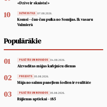
«Dzīve ir skaista!»
10
07.08.2026.
DZĪVESSTILS
Komsi – čau-čau puika no Somijas. Ik vasaru
Valmierā
Populārākie
01
04.08.2026.
PILSĒTĀS UN NOVADOS
Aizvadītas mājas kafejnīcu dienas
02
05.08.2026.
PROJEKTS
Māja no salmu paneļiem šodien ir realitāte
03
05.08.2026.
PILSĒTĀS UN NOVADOS
Rūjienas aptiekai – 185