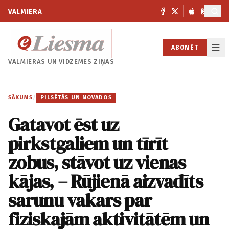
VALMIERA
ABONĒT
VALMIERAS UN
VIDZEMES ZIŅAS
SĀKUMS
/
PILSĒTĀS UN NOVADOS
Gatavot ēst uz
pirkstgaliem un tīrīt
zobus, stāvot uz vienas
kājas, – Rūjienā aizvadīts
sarunu vakars par
fiziskajām aktivitātēm un