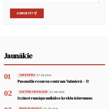
KOMENTĒT
Jaunākie
01
07.08.2026.
SABIEDRĪBA
Pusaudžu resursu centram Valmierā – 5!
02
07.08.2026.
KULTŪRA UN IZKLAIDE
Izzinot rumāņu unikālos kreklu izšuvumus
07.08.2026.
NEDĒĻAS NOGALE