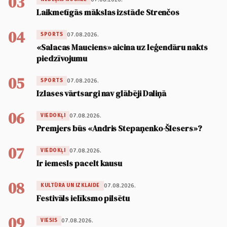
03
Laikmetīgās mākslas izstāde Strenčos
04
07.08.2026.
SPORTS
«Salacas Mauciens» aicina uz leģendāru nakts
piedzīvojumu
05
07.08.2026.
SPORTS
Izlases vārtsargi nav glābēji Daliņā
06
07.08.2026.
VIEDOKĻI
Premjers būs «Andris Stepaņenko-Šlesers»?
07
07.08.2026.
VIEDOKĻI
Ir iemesls pacelt kausu
08
07.08.2026.
KULTŪRA UN IZKLAIDE
Festivāls ielīksmo pilsētu
09
07.08.2026.
VIESIS