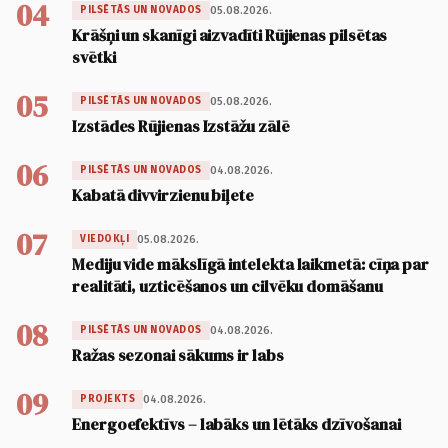
04
05.08.2026.
PILSĒTĀS UN NOVADOS
Krāšņi un skanīgi aizvadīti Rūjienas pilsētas
svētki
05
05.08.2026.
PILSĒTĀS UN NOVADOS
Izstādes Rūjienas Izstāžu zālē
06
04.08.2026.
PILSĒTĀS UN NOVADOS
Kabatā divvirzienu biļete
07
05.08.2026.
VIEDOKĻI
Mediju vide mākslīgā intelekta laikmetā: cīņa par
realitāti, uzticēšanos un cilvēku domāšanu
08
04.08.2026.
PILSĒTĀS UN NOVADOS
Ražas sezonai sākums ir labs
09
04.08.2026.
PROJEKTS
Energoefektīvs – labāks un lētāks dzīvošanai