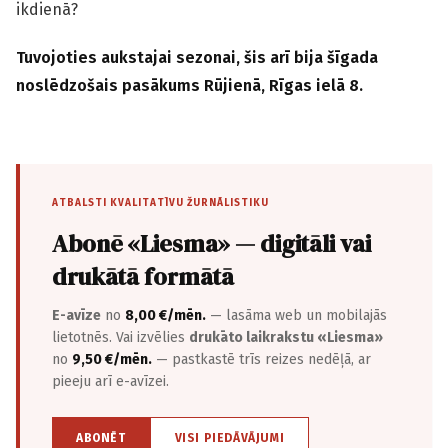
ikdienā?
Tuvojoties aukstajai sezonai, šis arī bija šīgada
noslēdzošais pasākums Rūjienā, Rīgas ielā 8.
ATBALSTI KVALITATĪVU ŽURNĀLISTIKU
Abonē «Liesma» — digitāli vai
drukātā formātā
E-avīze
no
8,00 €/mēn.
— lasāma web un mobilajās
lietotnēs. Vai izvēlies
drukāto laikrakstu «Liesma»
no
9,50 €/mēn.
— pastkastē trīs reizes nedēļā, ar
pieeju arī e-avīzei.
ABONĒT
VISI PIEDĀVĀJUMI