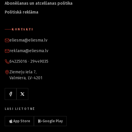
Abonēšanas un atcelšanas politika
Politiskā reklāma
KONTAKTI
eliesma@eliesma.lv
reklama@eliesma.lv
64225016 · 29449035
Ziemeļu iela 7,
Valmiera, LV-4201
LASI LIETOTNĒ
App Store
Google Play