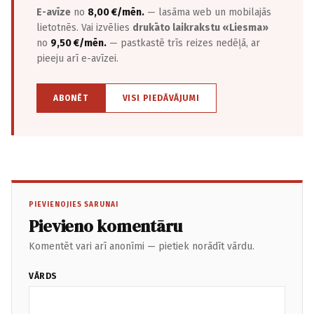
E-avīze
no
8,00 €/mēn.
— lasāma web un mobilajās
lietotnēs. Vai izvēlies
drukāto laikrakstu «Liesma»
no
9,50 €/mēn.
— pastkastē trīs reizes nedēļā, ar
pieeju arī e-avīzei.
ABONĒT
VISI PIEDĀVĀJUMI
PIEVIENOJIES SARUNAI
Pievieno komentāru
Komentēt vari arī anonīmi — pietiek norādīt vārdu.
VĀRDS