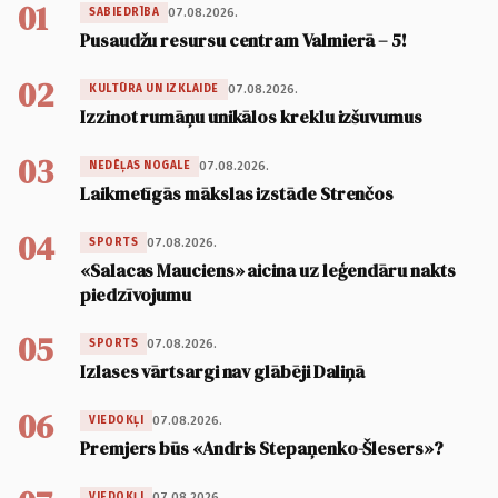
01
07.08.2026.
SABIEDRĪBA
Pusaudžu resursu centram Valmierā – 5!
02
07.08.2026.
KULTŪRA UN IZKLAIDE
Izzinot rumāņu unikālos kreklu izšuvumus
03
07.08.2026.
NEDĒĻAS NOGALE
Laikmetīgās mākslas izstāde Strenčos
04
07.08.2026.
SPORTS
«Salacas Mauciens» aicina uz leģendāru nakts
piedzīvojumu
05
07.08.2026.
SPORTS
Izlases vārtsargi nav glābēji Daliņā
06
07.08.2026.
VIEDOKĻI
Premjers būs «Andris Stepaņenko-Šlesers»?
07.08.2026.
VIEDOKĻI