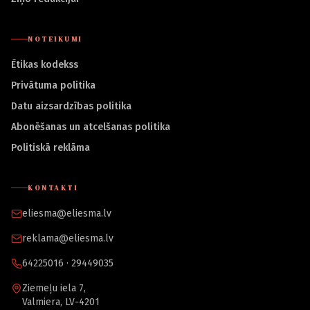
NOTEIKUMI
Ētikas kodekss
Privātuma politika
Datu aizsardzības politika
Abonēšanas un atcelšanas politika
Politiskā reklāma
KONTAKTI
eliesma@eliesma.lv
reklama@eliesma.lv
64225016 · 29449035
Ziemeļu iela 7,
Valmiera, LV-4201