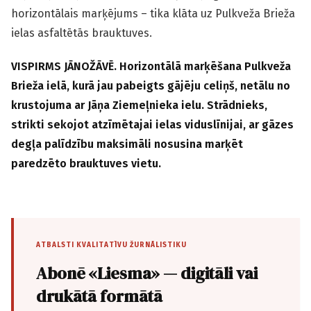
horizontālais marķējums – tika klāta uz Pulkveža Brieža
ielas asfaltētās brauktuves.
VISPIRMS JĀNOŽĀVĒ. Horizontālā marķēšana Pulkveža
Brieža ielā, kurā jau pabeigts gājēju celiņš, netālu no
krustojuma ar Jāņa Ziemeļnieka ielu. Strādnieks,
strikti sekojot atzīmētajai ielas viduslīnijai, ar gāzes
degļa palīdzību maksimāli nosusina marķēt
paredzēto brauktuves vietu.
ATBALSTI KVALITATĪVU ŽURNĀLISTIKU
Abonē «Liesma» — digitāli vai
drukātā formātā