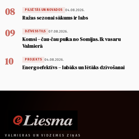
08
04.08.2026.
PILSĒTĀS UN NOVADOS
Ražas sezonai sākums ir labs
09
07.08.2026.
DZĪVESSTILS
Komsi – čau-čau puika no Somijas. Ik vasaru
Valmierā
10
04.08.2026.
PROJEKTS
Energoefektīvs – labāks un lētāks dzīvošanai
VALMIERAS UN VIDZEMES ZIŅAS