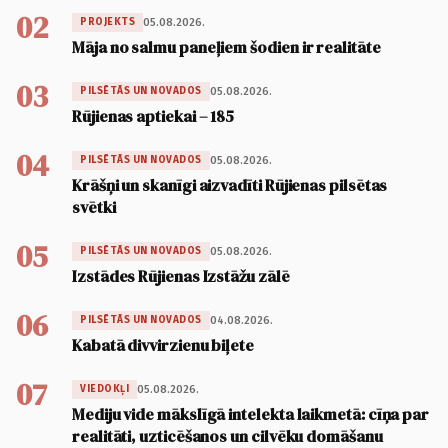
02
05.08.2026.
PROJEKTS
Māja no salmu paneļiem šodien ir realitāte
03
05.08.2026.
PILSĒTĀS UN NOVADOS
Rūjienas aptiekai – 185
04
05.08.2026.
PILSĒTĀS UN NOVADOS
Krāšņi un skanīgi aizvadīti Rūjienas pilsētas
svētki
05
05.08.2026.
PILSĒTĀS UN NOVADOS
Izstādes Rūjienas Izstāžu zālē
06
04.08.2026.
PILSĒTĀS UN NOVADOS
Kabatā divvirzienu biļete
07
05.08.2026.
VIEDOKĻI
Mediju vide mākslīgā intelekta laikmetā: cīņa par
realitāti, uzticēšanos un cilvēku domāšanu