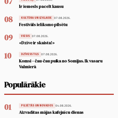
07
Ir iemesls pacelt kausu
08
07.08.2026.
KULTŪRA UN IZKLAIDE
Festivāls ielīksmo pilsētu
09
07.08.2026.
VIESIS
«Dzīve ir skaista!»
10
07.08.2026.
DZĪVESSTILS
Komsi – čau-čau puika no Somijas. Ik vasaru
Valmierā
Populārākie
01
04.08.2026.
PILSĒTĀS UN NOVADOS
Aizvadītas mājas kafejnīcu dienas