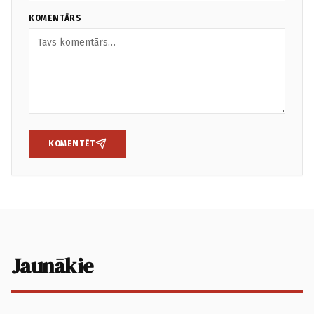
KOMENTĀRS
KOMENTĒT
Jaunākie