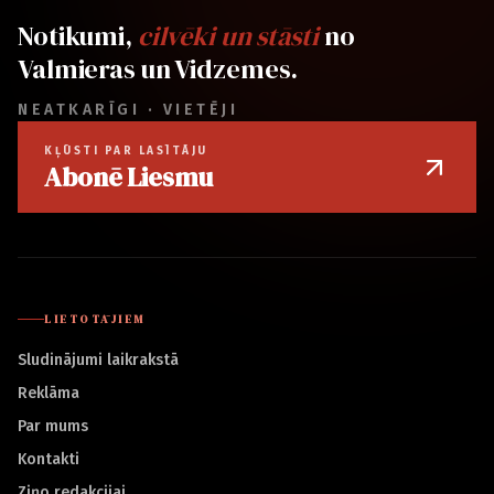
Notikumi,
cilvēki un stāsti
no
Valmieras un Vidzemes.
NEATKARĪGI · VIETĒJI
KĻŪSTI PAR LASĪTĀJU
Abonē Liesmu
LIETOTĀJIEM
Sludinājumi laikrakstā
Reklāma
Par mums
Kontakti
Ziņo redakcijai