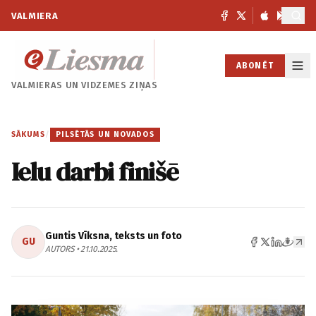
VALMIERA
ABONĒT
VALMIERAS UN
VIDZEMES ZIŅAS
SĀKUMS
/
PILSĒTĀS UN NOVADOS
Ielu darbi finišē
Guntis Vīksna, teksts un foto
GU
AUTORS • 21.10.2025.