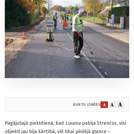
A
A
A
BURTU IZMĒRS
Pagājušajā piektdienā, kad
Liesma
pabija Strenčos, visi
objekti jau bija kārtībā, vēl tikai pēdējā glance –