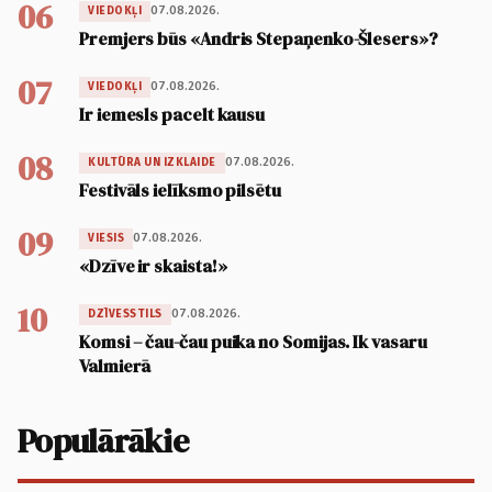
06
07.08.2026.
VIEDOKĻI
Premjers būs «Andris Stepaņenko-Šlesers»?
07
07.08.2026.
VIEDOKĻI
Ir iemesls pacelt kausu
08
07.08.2026.
KULTŪRA UN IZKLAIDE
Festivāls ielīksmo pilsētu
09
07.08.2026.
VIESIS
«Dzīve ir skaista!»
10
07.08.2026.
DZĪVESSTILS
Komsi – čau-čau puika no Somijas. Ik vasaru
Valmierā
Populārākie