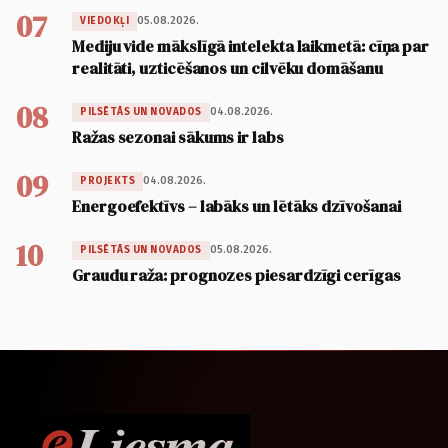
07
05.08.2026.
VIEDOKĻI
Mediju vide mākslīgā intelekta laikmetā: cīņa par
realitāti, uzticēšanos un cilvēku domāšanu
08
04.08.2026.
PILSĒTĀS UN NOVADOS
Ražas sezonai sākums ir labs
09
04.08.2026.
PROJEKTS
Energoefektīvs – labāks un lētāks dzīvošanai
10
05.08.2026.
PILSĒTĀS UN NOVADOS
Graudu raža: prognozes piesardzīgi cerīgas