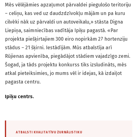
Mēs vēlējāmies apzaļumot pārvaldei piegulošo teritoriju
– celiņu, kas ved uz daudzdzīvokļu mājām un pa kuru
cilvēki nāk uz pārvaldi un autoveikalu,» stāsta Digna
Liepiņa, saimniecības vadītāja Ipiķu pagastā. «Par
projekta piešķirtajiem 300 eiro nopirkām 27 hortenziju
stādus – 21 šķirni. Iestādījām. Mūs atbalstīja arī
Rūjienas apvienība, piegādājot stādiem vajadzīgo zemi.
Šogad, ja tāds projektu konkurss tiks izsludināts, mēs
atkal pieteiksimies, jo mums vēl ir idejas, kā izdaiļot
pagasta centru.
Ipiķu centrs.
ATBALSTI KVALITATĪVU ŽURNĀLISTIKU