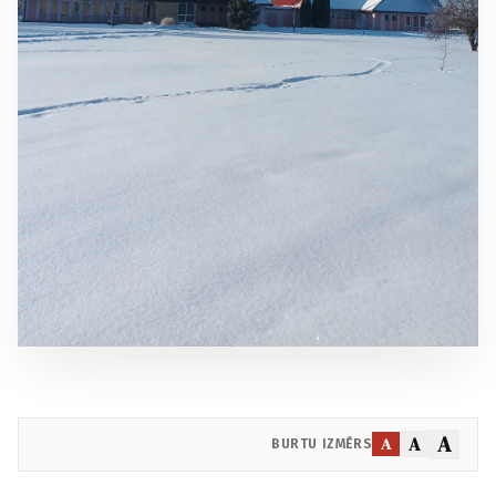
A
A
A
BURTU IZMĒRS