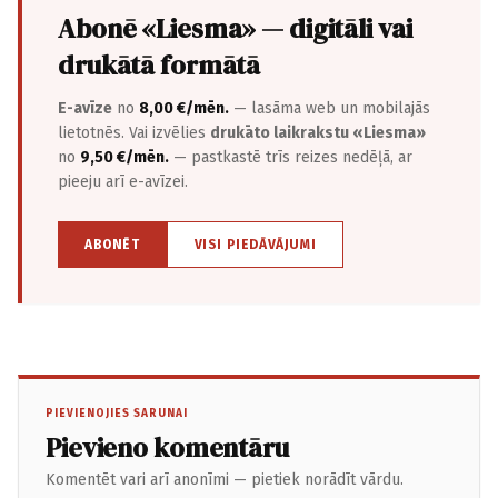
Abonē «Liesma» — digitāli vai
drukātā formātā
E-avīze
no
8,00 €/mēn.
— lasāma web un mobilajās
lietotnēs. Vai izvēlies
drukāto laikrakstu «Liesma»
no
9,50 €/mēn.
— pastkastē trīs reizes nedēļā, ar
pieeju arī e-avīzei.
ABONĒT
VISI PIEDĀVĀJUMI
PIEVIENOJIES SARUNAI
Pievieno komentāru
Komentēt vari arī anonīmi — pietiek norādīt vārdu.