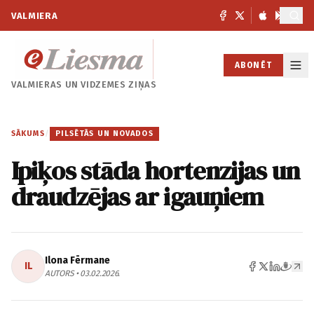
VALMIERA
ABONĒT
VALMIERAS UN
VIDZEMES ZIŅAS
SĀKUMS
/
PILSĒTĀS UN NOVADOS
Ipiķos stāda hortenzijas un
draudzējas ar igauņiem
Ilona Fērmane
IL
AUTORS • 03.02.2026.