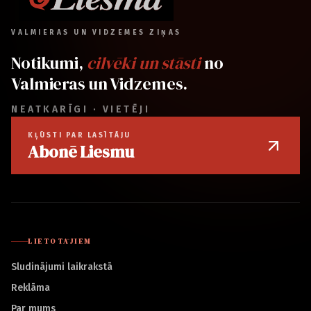
VALMIERAS UN VIDZEMES ZIŅAS
Notikumi,
cilvēki un stāsti
no
Valmieras un Vidzemes.
NEATKARĪGI · VIETĒJI
KĻŪSTI PAR LASĪTĀJU
Abonē Liesmu
LIETOTĀJIEM
Sludinājumi laikrakstā
Reklāma
Par mums