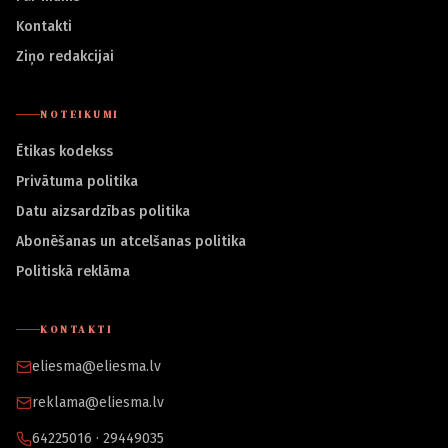
Kontakti
Ziņo redakcijai
NOTEIKUMI
Ētikas kodekss
Privātuma politika
Datu aizsardzības politika
Abonēšanas un atcelšanas politika
Politiskā reklāma
KONTAKTI
eliesma@eliesma.lv
reklama@eliesma.lv
64225016 · 29449035