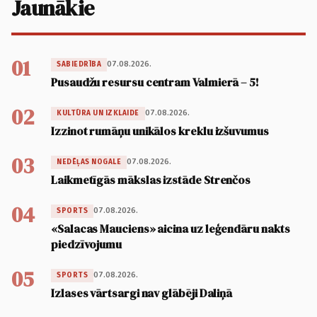
Jaunākie
01
07.08.2026.
SABIEDRĪBA
Pusaudžu resursu centram Valmierā – 5!
02
07.08.2026.
KULTŪRA UN IZKLAIDE
Izzinot rumāņu unikālos kreklu izšuvumus
03
07.08.2026.
NEDĒĻAS NOGALE
Laikmetīgās mākslas izstāde Strenčos
04
07.08.2026.
SPORTS
«Salacas Mauciens» aicina uz leģendāru nakts
piedzīvojumu
05
07.08.2026.
SPORTS
Izlases vārtsargi nav glābēji Daliņā