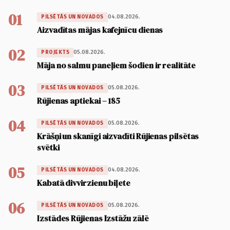
01
04.08.2026.
PILSĒTĀS UN NOVADOS
Aizvadītas mājas kafejnīcu dienas
02
05.08.2026.
PROJEKTS
Māja no salmu paneļiem šodien ir realitāte
03
05.08.2026.
PILSĒTĀS UN NOVADOS
Rūjienas aptiekai – 185
04
05.08.2026.
PILSĒTĀS UN NOVADOS
Krāšņi un skanīgi aizvadīti Rūjienas pilsētas
svētki
05
04.08.2026.
PILSĒTĀS UN NOVADOS
Kabatā divvirzienu biļete
06
05.08.2026.
PILSĒTĀS UN NOVADOS
Izstādes Rūjienas Izstāžu zālē