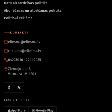
Datu aizsardzības politika
Abonēšanas un atcelšanas politika
Politiskā reklāma
KONTAKTI
eliesma@eliesma.lv
reklama@eliesma.lv
64225016 · 29449035
Ziemeļu iela 7,
Valmiera, LV-4201
LASI LIETOTNĒ
App Store
Google Play