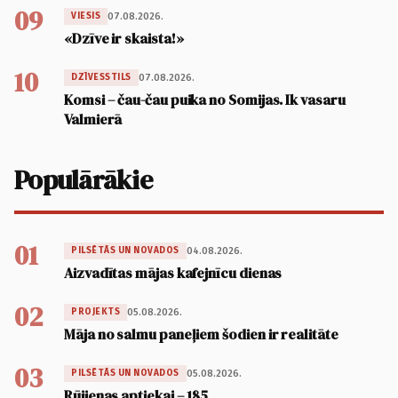
09
07.08.2026.
VIESIS
«Dzīve ir skaista!»
10
07.08.2026.
DZĪVESSTILS
Komsi – čau-čau puika no Somijas. Ik vasaru
Valmierā
Populārākie
01
04.08.2026.
PILSĒTĀS UN NOVADOS
Aizvadītas mājas kafejnīcu dienas
02
05.08.2026.
PROJEKTS
Māja no salmu paneļiem šodien ir realitāte
03
05.08.2026.
PILSĒTĀS UN NOVADOS
Rūjienas aptiekai – 185