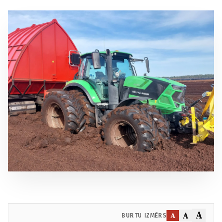
A
A
A
BURTU IZMĒRS