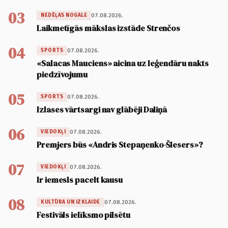
03
07.08.2026.
NEDĒĻAS NOGALE
Laikmetīgās mākslas izstāde Strenčos
04
07.08.2026.
SPORTS
«Salacas Mauciens» aicina uz leģendāru nakts
piedzīvojumu
05
07.08.2026.
SPORTS
Izlases vārtsargi nav glābēji Daliņā
06
07.08.2026.
VIEDOKĻI
Premjers būs «Andris Stepaņenko-Šlesers»?
07
07.08.2026.
VIEDOKĻI
Ir iemesls pacelt kausu
08
07.08.2026.
KULTŪRA UN IZKLAIDE
Festivāls ielīksmo pilsētu