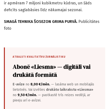
ir apmēram 7 miljoni kubikmetru kūdras, un šāds
deficīts saglabāsies līdz nākamajai sezonai.
SMAGĀ TEHNIKA ŠOSEZON GRIMA PURVĀ.
Publicitātes
foto
ATBALSTI KVALITATĪVU ŽURNĀLISTIKU
Abonē «Liesma» — digitāli vai
drukātā formātā
E-avīze
no
8,00 €/mēn.
— lasāma web un mobilajās
lietotnēs. Vai izvēlies
drukāto laikrakstu «Liesma»
no
9,50 €/mēn.
— pastkastē trīs reizes nedēļā, ar
pieeju arī e-avīzei.