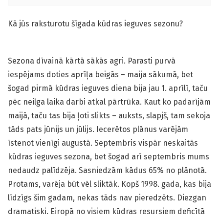
Kā jūs raksturotu šīgada kūdras ieguves sezonu?
Sezona dīvainā kārtā sākās agri. Parasti purvā
iespējams doties aprīļa beigās – maija sākumā, bet
šogad pirmā kūdras ieguves diena bija jau 1. aprīlī, taču
pēc neilga laika darbi atkal pārtrūka. Kaut ko padarījām
maijā, taču tas bija ļoti slikts – auksts, slapjš, tam sekoja
tāds pats jūnijs un jūlijs. Iecerētos plānus varējām
īstenot vienīgi augustā. Septembris vispār neskaitās
kūdras ieguves sezona, bet šogad arī septembris mums
nedaudz palīdzēja. Sasniedzām kādus 65% no plānotā.
Protams, varēja būt vēl sliktāk. Kopš 1998. gada, kas bija
līdzīgs šim gadam, nekas tāds nav pieredzēts. Diezgan
dramatiski. Eiropā no visiem kūdras resursiem deficītā