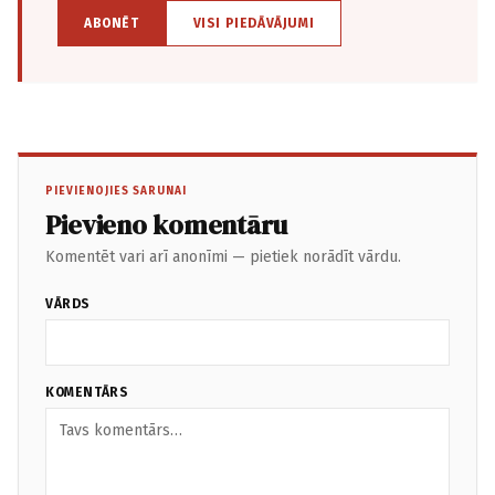
ABONĒT
VISI PIEDĀVĀJUMI
PIEVIENOJIES SARUNAI
Pievieno komentāru
Komentēt vari arī anonīmi — pietiek norādīt vārdu.
VĀRDS
KOMENTĀRS