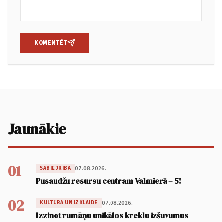
KOMENTĒT
Jaunākie
01
07.08.2026.
SABIEDRĪBA
Pusaudžu resursu centram Valmierā – 5!
02
07.08.2026.
KULTŪRA UN IZKLAIDE
Izzinot rumāņu unikālos kreklu izšuvumus