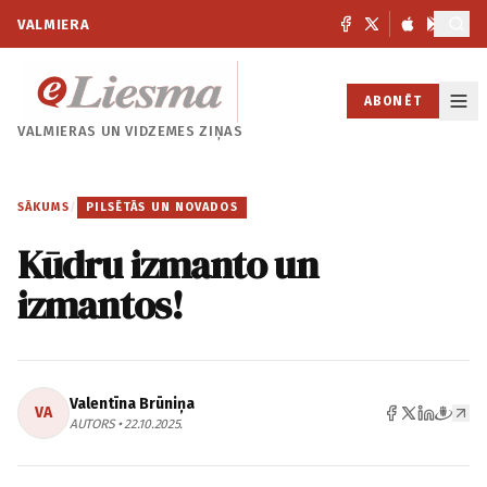
VALMIERA
ABONĒT
VALMIERAS UN
VIDZEMES ZIŅAS
SĀKUMS
/
PILSĒTĀS UN NOVADOS
Kūdru izmanto un
izmantos!
Valentīna Brūniņa
VA
AUTORS • 22.10.2025.