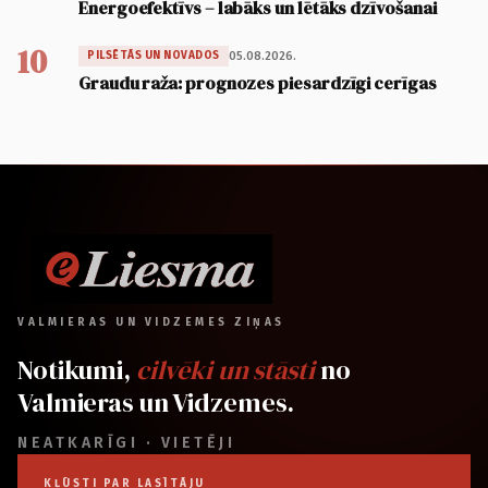
Energoefektīvs – labāks un lētāks dzīvošanai
10
05.08.2026.
PILSĒTĀS UN NOVADOS
Graudu raža: prognozes piesardzīgi cerīgas
VALMIERAS UN VIDZEMES ZIŅAS
Notikumi,
cilvēki un stāsti
no
Valmieras un Vidzemes.
NEATKARĪGI · VIETĒJI
KĻŪSTI PAR LASĪTĀJU