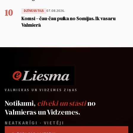
10
07.08.2026.
DZĪVESSTILS
Komsi – čau-čau puika no Somijas. Ik vasaru
Valmierā
VALMIERAS UN VIDZEMES ZIŅAS
Notikumi,
cilvēki un stāsti
no
Valmieras un Vidzemes.
NEATKARĪGI · VIETĒJI