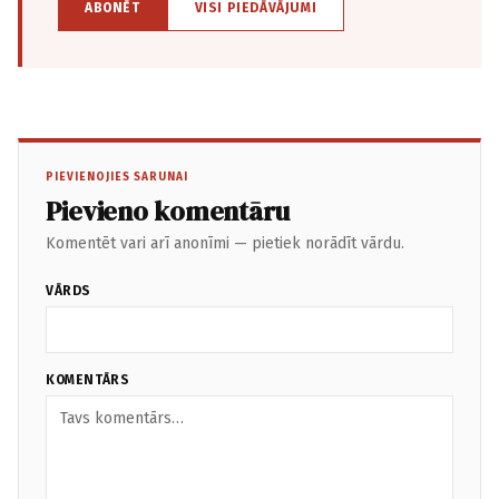
ABONĒT
VISI PIEDĀVĀJUMI
PIEVIENOJIES SARUNAI
Pievieno komentāru
Komentēt vari arī anonīmi — pietiek norādīt vārdu.
VĀRDS
KOMENTĀRS