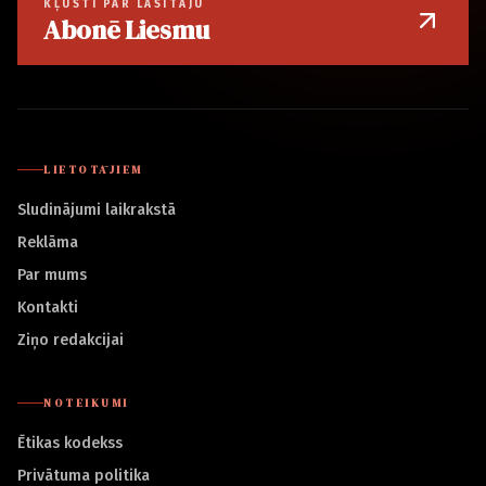
KĻŪSTI PAR LASĪTĀJU
Abonē Liesmu
LIETOTĀJIEM
Sludinājumi laikrakstā
Reklāma
Par mums
Kontakti
Ziņo redakcijai
NOTEIKUMI
Ētikas kodekss
Privātuma politika