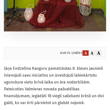
A
A
A
BURTU IZMĒRS
Jāņa Endzelīna Kauguru pamatskolas 8. klases jaunieši
īstenojuši savu iniciatīvu un izveidojuši labiekārtotu
ugunskura vietu brīvā laika un āra nodarbībām.
Pateicoties Valmieras novada pašvaldības
finansējumam, iegādāti 18 viegli saliekami krēsli un divi
galdi, ko var ērti pārvietot un glabāt nojumē.