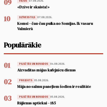
09
07.08.2026.
VIESIS
«Dzīve ir skaista!»
10
07.08.2026.
DZĪVESSTILS
Komsi – čau-čau puika no Somijas. Ik vasaru
Valmierā
Populārākie
01
04.08.2026.
PILSĒTĀS UN NOVADOS
Aizvadītas mājas kafejnīcu dienas
02
05.08.2026.
PROJEKTS
Māja no salmu paneļiem šodien ir realitāte
03
05.08.2026.
PILSĒTĀS UN NOVADOS
Rūjienas aptiekai – 185