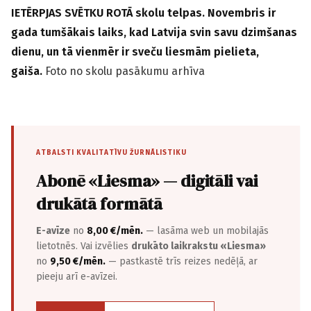
IETĒRPJAS SVĒTKU ROTĀ skolu telpas. Novembris ir
gada tumšākais laiks, kad Latvija svin savu dzimšanas
dienu, un tā vienmēr ir sveču liesmām pielieta,
gaiša.
Foto no skolu pasākumu arhīva
ATBALSTI KVALITATĪVU ŽURNĀLISTIKU
Abonē «Liesma» — digitāli vai
drukātā formātā
E-avīze
no
8,00 €/mēn.
— lasāma web un mobilajās
lietotnēs. Vai izvēlies
drukāto laikrakstu «Liesma»
no
9,50 €/mēn.
— pastkastē trīs reizes nedēļā, ar
pieeju arī e-avīzei.