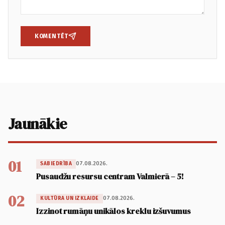
KOMENTĒT
Jaunākie
01
07.08.2026.
SABIEDRĪBA
Pusaudžu resursu centram Valmierā – 5!
02
07.08.2026.
KULTŪRA UN IZKLAIDE
Izzinot rumāņu unikālos kreklu izšuvumus