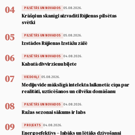
04
05.08.2026.
PILSĒTĀS UN NOVADOS
Krāšņi un skanīgi aizvadīti Rūjienas pilsētas
svētki
05
05.08.2026.
PILSĒTĀS UN NOVADOS
Izstādes Rūjienas Izstāžu zālē
06
04.08.2026.
PILSĒTĀS UN NOVADOS
Kabatā divvirzienu biļete
07
05.08.2026.
VIEDOKĻI
Mediju vide mākslīgā intelekta laikmetā: cīņa par
realitāti, uzticēšanos un cilvēku domāšanu
08
04.08.2026.
PILSĒTĀS UN NOVADOS
Ražas sezonai sākums ir labs
09
04.08.2026.
PROJEKTS
Energoefektīvs – labāks un lētāks dzīvošanai