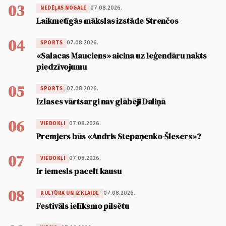
03
07.08.2026.
NEDĒĻAS NOGALE
Laikmetīgās mākslas izstāde Strenčos
04
07.08.2026.
SPORTS
«Salacas Mauciens» aicina uz leģendāru nakts
piedzīvojumu
05
07.08.2026.
SPORTS
Izlases vārtsargi nav glābēji Daliņā
06
07.08.2026.
VIEDOKĻI
Premjers būs «Andris Stepaņenko-Šlesers»?
07
07.08.2026.
VIEDOKĻI
Ir iemesls pacelt kausu
08
07.08.2026.
KULTŪRA UN IZKLAIDE
Festivāls ielīksmo pilsētu