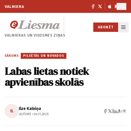
VALMIERA
ABONĒT
VALMIERAS UN
VIDZEMES ZIŅAS
SĀKUMS
/
PILSĒTĀS UN NOVADOS
Labas lietas notiek
apvienības skolās
Ilze Kalniņa
IL
AUTORS • 04.11.2025.