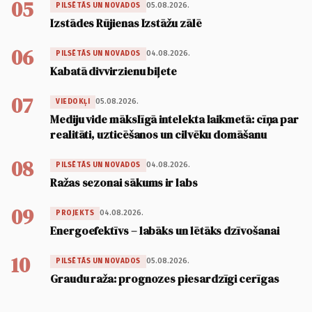
05
05.08.2026.
PILSĒTĀS UN NOVADOS
Izstādes Rūjienas Izstāžu zālē
06
04.08.2026.
PILSĒTĀS UN NOVADOS
Kabatā divvirzienu biļete
07
05.08.2026.
VIEDOKĻI
Mediju vide mākslīgā intelekta laikmetā: cīņa par
realitāti, uzticēšanos un cilvēku domāšanu
08
04.08.2026.
PILSĒTĀS UN NOVADOS
Ražas sezonai sākums ir labs
09
04.08.2026.
PROJEKTS
Energoefektīvs – labāks un lētāks dzīvošanai
10
05.08.2026.
PILSĒTĀS UN NOVADOS
Graudu raža: prognozes piesardzīgi cerīgas