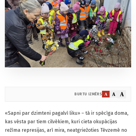
A
A
A
BURTU IZMĒRS
«Sapni par dzimteni pagalvī liku» – tā ir spēcīga doma,
kas vēsta par tiem cilvēkiem, kuri cieta okupācijas
režīma represijas, arī mira, neatgriežoties Tēvzemē no