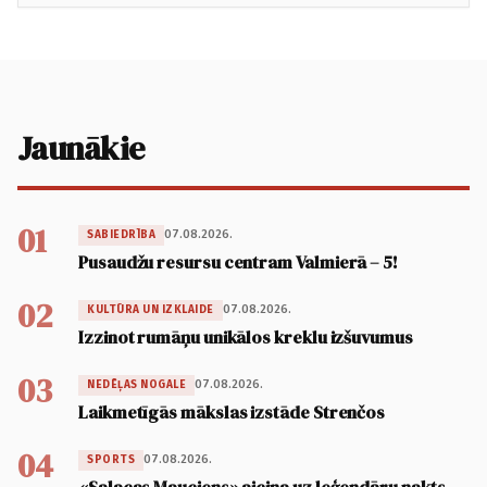
Jaunākie
01
07.08.2026.
SABIEDRĪBA
Pusaudžu resursu centram Valmierā – 5!
02
07.08.2026.
KULTŪRA UN IZKLAIDE
Izzinot rumāņu unikālos kreklu izšuvumus
03
07.08.2026.
NEDĒĻAS NOGALE
Laikmetīgās mākslas izstāde Strenčos
04
07.08.2026.
SPORTS
«Salacas Mauciens» aicina uz leģendāru nakts