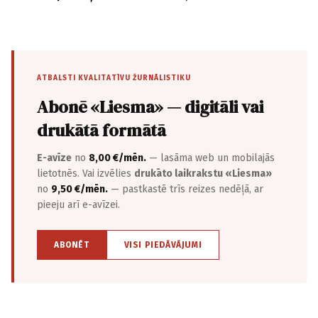
ATBALSTI KVALITATĪVU ŽURNĀLISTIKU
Abonē «Liesma» — digitāli vai
drukātā formātā
E-avīze
no
8,00 €/mēn.
— lasāma web un mobilajās
lietotnēs. Vai izvēlies
drukāto laikrakstu «Liesma»
no
9,50 €/mēn.
— pastkastē trīs reizes nedēļā, ar
pieeju arī e-avīzei.
ABONĒT
VISI PIEDĀVĀJUMI