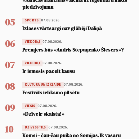
piedzīvojumu
05
07.08.2026.
SPORTS
Izlases vārtsargi nav glābēji Daliņā
06
07.08.2026.
VIEDOKĻI
Premjers būs «Andris Stepaņenko-Šlesers»?
07
07.08.2026.
VIEDOKĻI
Ir iemesls pacelt kausu
08
07.08.2026.
KULTŪRA UN IZKLAIDE
Festivāls ielīksmo pilsētu
09
07.08.2026.
VIESIS
«Dzīve ir skaista!»
10
07.08.2026.
DZĪVESSTILS
Komsi – čau-čau puika no Somijas. Ik vasaru