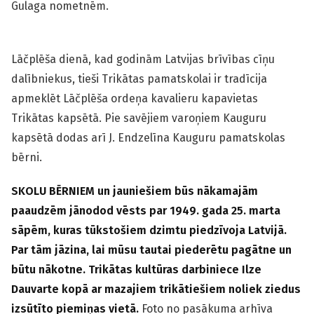
Gulaga nometnēm.
Lāčplēša dienā, kad godinām Latvijas brīvības cīņu
dalībniekus, tieši Trikātas pamatskolai ir tradīcija
apmeklēt Lāčplēša ordeņa kavalieru kapavietas
Trikātas kapsētā. Pie savējiem varoņiem Kauguru
kapsētā dodas arī J. Endzelīna Kauguru pamatskolas
bērni.
SKOLU BĒRNIEM un jauniešiem būs nākamajām
paaudzēm jānodod vēsts par 1949. gada 25. marta
sāpēm, kuras tūkstošiem dzimtu piedzīvoja Latvijā.
Par tām jāzina, lai mūsu tautai piederētu pagātne un
būtu nākotne. Trikātas kultūras darbiniece Ilze
Dauvarte kopā ar mazajiem trikātiešiem noliek ziedus
izsūtīto piemiņas vietā.
Foto no pasākuma arhīva