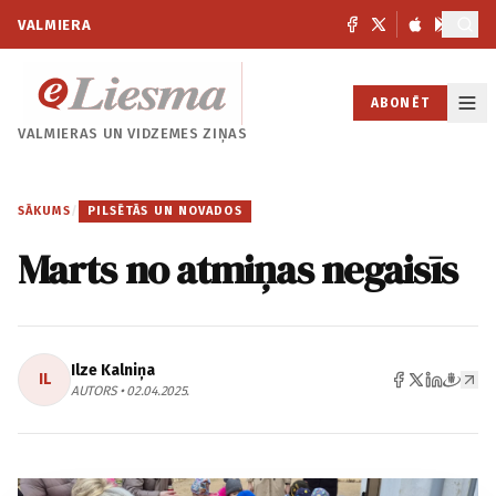
VALMIERA
ABONĒT
VALMIERAS UN
VIDZEMES ZIŅAS
SĀKUMS
/
PILSĒTĀS UN NOVADOS
Marts no atmiņas negaisīs
Ilze Kalniņa
IL
AUTORS • 02.04.2025.