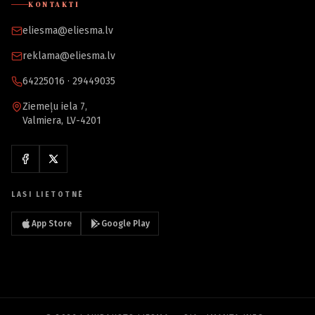
KONTAKTI
eliesma@eliesma.lv
reklama@eliesma.lv
64225016 · 29449035
Ziemeļu iela 7,
Valmiera, LV-4201
LASI LIETOTNĒ
App Store
Google Play