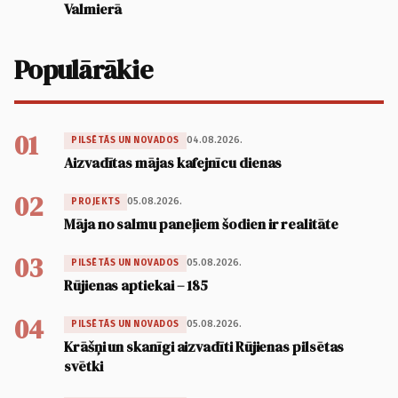
Valmierā
Populārākie
01
04.08.2026.
PILSĒTĀS UN NOVADOS
Aizvadītas mājas kafejnīcu dienas
02
05.08.2026.
PROJEKTS
Māja no salmu paneļiem šodien ir realitāte
03
05.08.2026.
PILSĒTĀS UN NOVADOS
Rūjienas aptiekai – 185
04
05.08.2026.
PILSĒTĀS UN NOVADOS
Krāšņi un skanīgi aizvadīti Rūjienas pilsētas
svētki