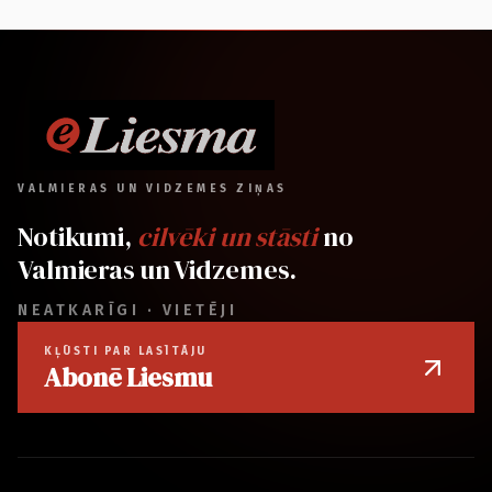
VALMIERAS UN VIDZEMES ZIŅAS
Notikumi,
cilvēki un stāsti
no
Valmieras un Vidzemes.
NEATKARĪGI · VIETĒJI
KĻŪSTI PAR LASĪTĀJU
Abonē Liesmu