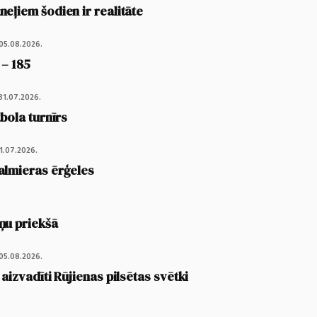
eļiem šodien ir realitāte
05.08.2026.
 – 185
31.07.2026.
tbola turnīrs
1.07.2026.
almieras ērģeles
ņu priekšā
05.08.2026.
 aizvadīti Rūjienas pilsētas svētki