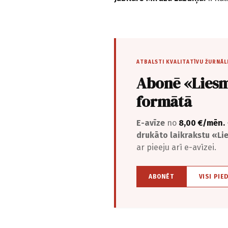
ATBALSTI KVALITATĪVU ŽURNĀL
Abonē «Liesm
formātā
E-avīze
no
8,00 €/mēn.
drukāto laikrakstu «L
ar pieeju arī e-avīzei.
ABONĒT
VISI PIE