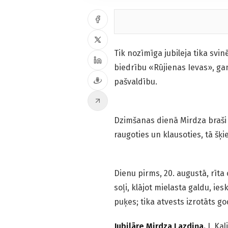
Tik nozīmīga jubileja tika svi
biedrību «Rūjienas Ievas», ga
pašvaldību.
Dzimšanas dienā Mirdza braši t
raugoties un klausoties, tā šķie
Dienu pirms, 20. augustā, rīta 
soļi, klājot mielasta galdu, ie
puķes; tika atvests izrotāts go
Jubilāre Mirdza Lazdiņa.
I. Ka