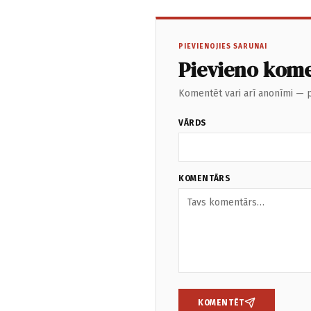
PIEVIENOJIES SARUNAI
Pievieno kom
Komentēt vari arī anonīmi — p
VĀRDS
KOMENTĀRS
KOMENTĒT