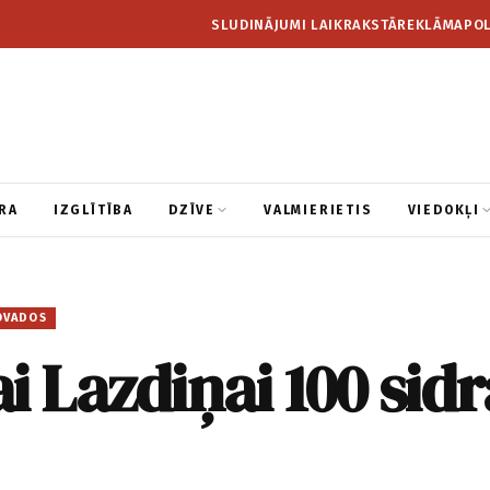
SLUDINĀJUMI LAIKRAKSTĀ
REKLĀMA
POL
RA
IZGLĪTĪBA
DZĪVE
VALMIERIETIS
VIEDOKĻI
OVADOS
i Lazdiņai 100 sidr