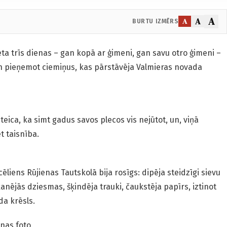
A
A
A
BURTU IZMĒRS
nēta trīs dienas – gan kopā ar ģimeni, gan savu otro ģimeni –
n pieņemot ciemiņus, kas pārstāvēja Valmieras novada
eica, ka simt gadus savos plecos vis nejūtot, un, viņā
t taisnība.
cēliens Rūjienas Tautskolā bija rosīgs: dipēja steidzīgi sievu
skanējās dziesmas, šķindēja trauki, čaukstēja papīrs, iztinot
da krēsls.
linas foto