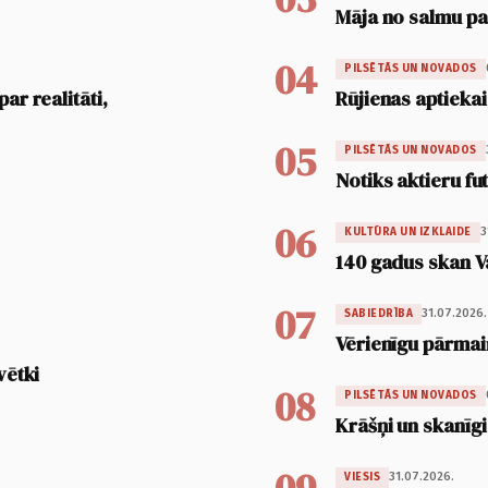
Māja no salmu pan
04
PILSĒTĀS UN NOVADOS
ar realitāti,
Rūjienas aptiekai
05
PILSĒTĀS UN NOVADOS
Notiks aktieru fu
06
3
KULTŪRA UN IZKLAIDE
140 gadus skan V
07
31.07.2026.
SABIEDRĪBA
Vērienīgu pārmai
vētki
08
PILSĒTĀS UN NOVADOS
Krāšņi un skanīgi
31.07.2026.
VIESIS