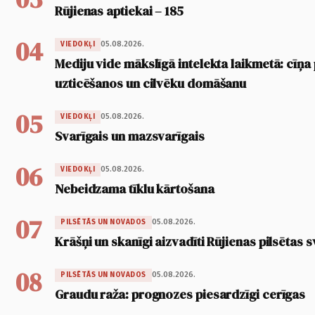
Rūjienas aptiekai – 185
04
05.08.2026.
VIEDOKĻI
Mediju vide mākslīgā intelekta laikmetā: cīņa p
uzticēšanos un cilvēku domāšanu
05
05.08.2026.
VIEDOKĻI
Svarīgais un mazsvarīgais
06
05.08.2026.
VIEDOKĻI
Nebeidzama tīklu kārtošana
07
05.08.2026.
PILSĒTĀS UN NOVADOS
Krāšņi un skanīgi aizvadīti Rūjienas pilsētas s
08
05.08.2026.
PILSĒTĀS UN NOVADOS
Graudu raža: prognozes piesardzīgi cerīgas