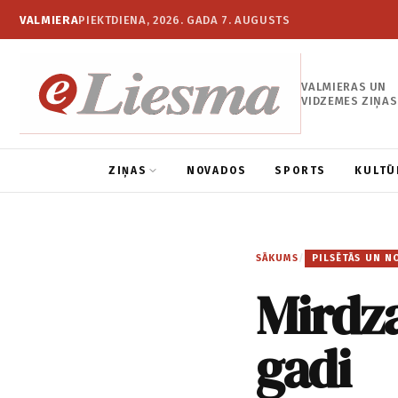
VALMIERA
PIEKTDIENA, 2026. GADA 7. AUGUSTS
VALMIERAS UN
VIDZEMES ZIŅAS
ZIŅAS
NOVADOS
SPORTS
KULTŪ
SĀKUMS
/
PILSĒTĀS UN N
Mirdza
gadi