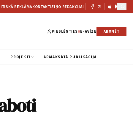
ITISKĀ REKLĀMA
KONTAKTI
ZIŅO REDAKCIJAI
PIESLĒGTIES
E-AVĪZE
ABONĒT
PROJEKTI
APMAKSĀTĀ PUBLIKĀCIJA
aboti