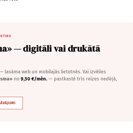
ISTIKU
a» — digitāli vai drukātā
— lasāma web un mobilajās lietotnēs. Vai izvēlies
iesma»
no
9,50 €/mēn.
— pastkastē trīs reizes nedēļā,
DĀVĀJUMI