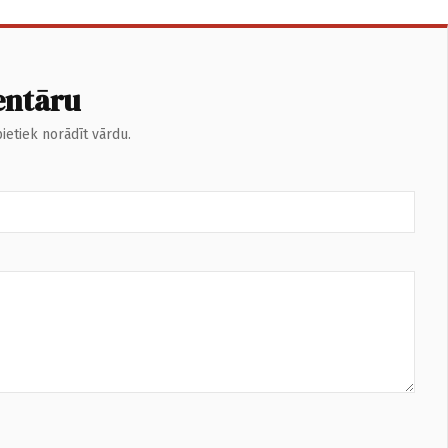
entāru
ietiek norādīt vārdu.