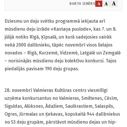
A
A
A
BURTU IZMĒRS
Dziesmu un deju svētku programmā iekļauta arī
mūsdienu deju izrāde «Kastaņa puslode», kas 7. un 8.
jūlijā notiks Rīgā, Ķīpsalā, un kurā sadejosies vairāk
nekā 2000 dalībnieku, tāpēc novembrī visos lielajos
novados – Rīgā, Kurzemē, Vidzemē, Latgalē un Zemgalē
– norisinājās mūsdienu deju kolektīvu konkursi. Tajos
piedalījās pavisam 190 deju grupas.
28. novembrī Valmieras Kultūras centrs viesmīlīgi
uzņēma konkursantus no Valmieras, Smiltenes, Cēsīm,
Siguldas, Alūksnes, Ādažiem, Saulkrastiem, Salaspils,
Ogres, Jūrmalas un Ķekavas, kopskaitā 944 dalībniekus
no 53 deju grupām, pārstāvot mūsdienu dejas un hip-