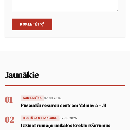
KOMENTĒT
Jaunākie
01
07.08.2026.
SABIEDRĪBA
Pusaudžu resursu centram Valmierā – 5!
02
07.08.2026.
KULTŪRA UN IZKLAIDE
Izzinot rumāņu unikālos kreklu izšuvumus