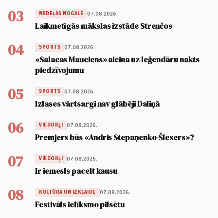
03
07.08.2026.
NEDĒĻAS NOGALE
Laikmetīgās mākslas izstāde Strenčos
04
07.08.2026.
SPORTS
«Salacas Mauciens» aicina uz leģendāru nakts
piedzīvojumu
05
07.08.2026.
SPORTS
Izlases vārtsargi nav glābēji Daliņā
06
07.08.2026.
VIEDOKĻI
Premjers būs «Andris Stepaņenko-Šlesers»?
07
07.08.2026.
VIEDOKĻI
Ir iemesls pacelt kausu
08
07.08.2026.
KULTŪRA UN IZKLAIDE
Festivāls ielīksmo pilsētu