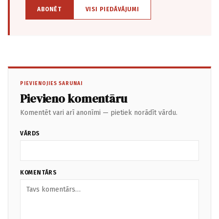
ABONĒT
VISI PIEDĀVĀJUMI
PIEVIENOJIES SARUNAI
Pievieno komentāru
Komentēt vari arī anonīmi — pietiek norādīt vārdu.
VĀRDS
KOMENTĀRS