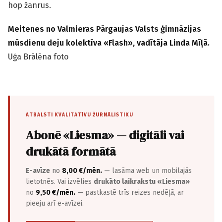
hop žanrus.
Meitenes no Valmieras Pārgaujas Valsts ģimnāzijas
mūsdienu deju kolektīva «Flash», vadītāja Linda Mīļā.
Uģa Brālēna foto
ATBALSTI KVALITATĪVU ŽURNĀLISTIKU
Abonē «Liesma» — digitāli vai
drukātā formātā
E-avīze
no
8,00 €/mēn.
— lasāma web un mobilajās
lietotnēs. Vai izvēlies
drukāto laikrakstu «Liesma»
no
9,50 €/mēn.
— pastkastē trīs reizes nedēļā, ar
pieeju arī e-avīzei.