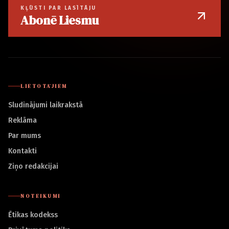
KĻŪSTI PAR LASĪTĀJU
Abonē Liesmu
LIETOTĀJIEM
Sludinājumi laikrakstā
Reklāma
Par mums
Kontakti
Ziņo redakcijai
NOTEIKUMI
Ētikas kodekss