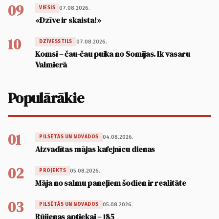
09
07.08.2026.
VIESIS
«Dzīve ir skaista!»
10
07.08.2026.
DZĪVESSTILS
Komsi – čau-čau puika no Somijas. Ik vasaru
Valmierā
Populārākie
01
04.08.2026.
PILSĒTĀS UN NOVADOS
Aizvadītas mājas kafejnīcu dienas
02
05.08.2026.
PROJEKTS
Māja no salmu paneļiem šodien ir realitāte
03
05.08.2026.
PILSĒTĀS UN NOVADOS
Rūjienas aptiekai – 185