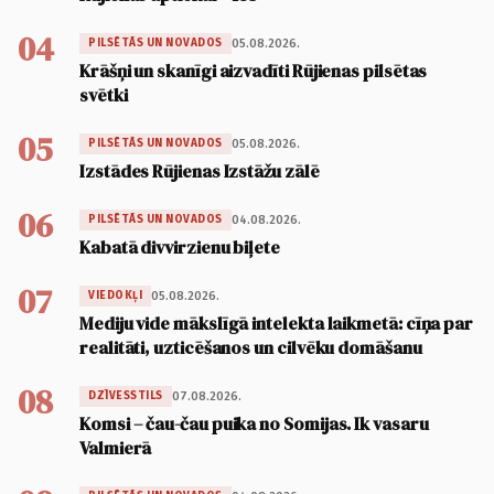
04
05.08.2026.
PILSĒTĀS UN NOVADOS
Krāšņi un skanīgi aizvadīti Rūjienas pilsētas
svētki
05
05.08.2026.
PILSĒTĀS UN NOVADOS
Izstādes Rūjienas Izstāžu zālē
06
04.08.2026.
PILSĒTĀS UN NOVADOS
Kabatā divvirzienu biļete
07
05.08.2026.
VIEDOKĻI
Mediju vide mākslīgā intelekta laikmetā: cīņa par
realitāti, uzticēšanos un cilvēku domāšanu
08
07.08.2026.
DZĪVESSTILS
Komsi – čau-čau puika no Somijas. Ik vasaru
Valmierā