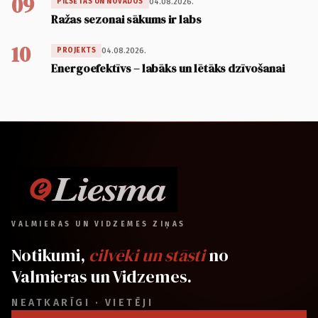
09
04.08.2026.
PILSĒTĀS UN NOVADOS
Ražas sezonai sākums ir labs
10
04.08.2026.
PROJEKTS
Energoefektīvs – labāks un lētāks dzīvošanai
VALMIERAS UN VIDZEMES ZIŅAS
Notikumi,
cilvēki un stāsti
no
Valmieras un Vidzemes.
NEATKARĪGI · VIETĒJI