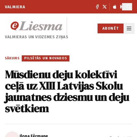
VALMIERA
ABONĒT
VALMIERAS UN
VIDZEMES ZIŅAS
SĀKUMS
/
PILSĒTĀS UN NOVADOS
Mūsdienu deju kolektīvi
ceļā uz XIII Latvijas Skolu
jaunatnes dziesmu un deju
svētkiem
Ilona Fērmane