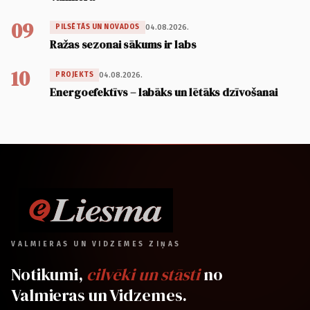
09
04.08.2026.
PILSĒTĀS UN NOVADOS
Ražas sezonai sākums ir labs
10
04.08.2026.
PROJEKTS
Energoefektīvs – labāks un lētāks dzīvošanai
VALMIERAS UN VIDZEMES ZIŅAS
Notikumi,
cilvēki un stāsti
no
Valmieras un Vidzemes.