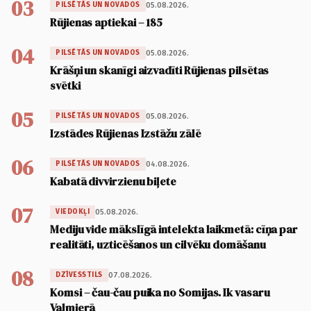
03
05.08.2026.
PILSĒTĀS UN NOVADOS
Rūjienas aptiekai – 185
04
05.08.2026.
PILSĒTĀS UN NOVADOS
Krāšņi un skanīgi aizvadīti Rūjienas pilsētas
svētki
05
05.08.2026.
PILSĒTĀS UN NOVADOS
Izstādes Rūjienas Izstāžu zālē
06
04.08.2026.
PILSĒTĀS UN NOVADOS
Kabatā divvirzienu biļete
07
05.08.2026.
VIEDOKĻI
Mediju vide mākslīgā intelekta laikmetā: cīņa par
realitāti, uzticēšanos un cilvēku domāšanu
08
07.08.2026.
DZĪVESSTILS
Komsi – čau-čau puika no Somijas. Ik vasaru
Valmierā