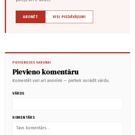
ABONĒT
VISI PIEDĀVĀJUMI
PIEVIENOJIES SARUNAI
Pievieno komentāru
Komentēt vari arī anonīmi — pietiek norādīt vārdu.
VĀRDS
KOMENTĀRS