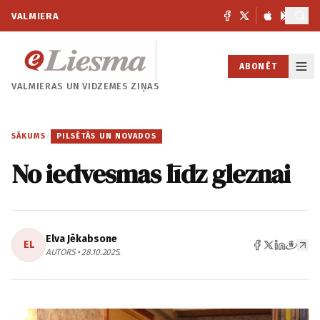
VALMIERA
ABONĒT
VALMIERAS UN
VIDZEMES ZIŅAS
SĀKUMS
/
PILSĒTĀS UN NOVADOS
No iedvesmas līdz gleznai
Elva Jēkabsone
EL
AUTORS • 28.10.2025.