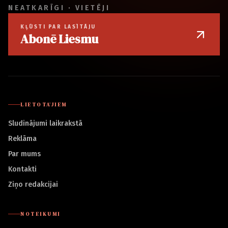
NEATKARĪGI · VIETĒJI
KĻŪSTI PAR LASĪTĀJU
Abonē Liesmu
LIETOTĀJIEM
Sludinājumi laikrakstā
Reklāma
Par mums
Kontakti
Ziņo redakcijai
NOTEIKUMI