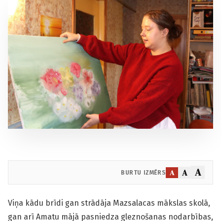
A
A
A
BURTU IZMĒRS
Viņa kādu brīdi gan strādāja Mazsalacas mākslas skolā,
gan arī Amatu mājā pasniedza gleznošanas nodarbības,