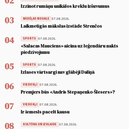
02
Izzinot rumāņu unikālos kreklu izšuvumus
03
07.08.2026.
NEDĒĻAS NOGALE
Laikmetīgās mākslas izstāde Strenčos
04
07.08.2026.
SPORTS
«Salacas Mauciens» aicina uz leģendāru nakts
piedzīvojumu
05
07.08.2026.
SPORTS
Izlases vārtsargi nav glābēji Daliņā
06
07.08.2026.
VIEDOKĻI
Premjers būs «Andris Stepaņenko-Šlesers»?
07
07.08.2026.
VIEDOKĻI
Ir iemesls pacelt kausu
08
07.08.2026.
KULTŪRA UN IZKLAIDE