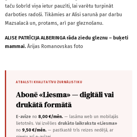
taču šobrīd viņa ietur pauzīti, lai varētu turpināt
darboties radoši. Tikāmies ar Alisi sarunā par darbu
Mazsalacā un, protams, arī par gleznošanu.
ALISE PATRĪCIJA ALBERINGA rāda ziedu gleznu – buķeti
mammai.
Ārijas Romanovskas foto
ATBALSTI KVALITATĪVU ŽURNĀLISTIKU
Abonē «Liesma» — digitāli vai
drukātā formātā
E-avīze
no
8,00 €/mēn.
— lasāma web un mobilajās
lietotnēs. Vai izvēlies
drukāto laikrakstu «Liesma»
no
9,50 €/mēn.
— pastkastē trīs reizes nedēļā, ar
pieeju arī e-avīzei.