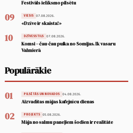
Festivāls ielīksmo pilsētu
09
07.08.2026.
VIESIS
«Dzīve ir skaista!»
10
07.08.2026.
DZĪVESSTILS
Komsi – čau-čau puika no Somijas. Ik vasaru
Valmierā
Populārākie
01
04.08.2026.
PILSĒTĀS UN NOVADOS
Aizvadītas mājas kafejnīcu dienas
02
05.08.2026.
PROJEKTS
Māja no salmu paneļiem šodien ir realitāte