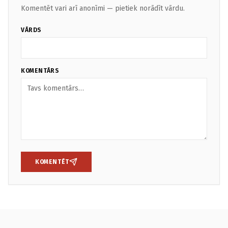
Komentēt vari arī anonīmi — pietiek norādīt vārdu.
VĀRDS
KOMENTĀRS
KOMENTĒT