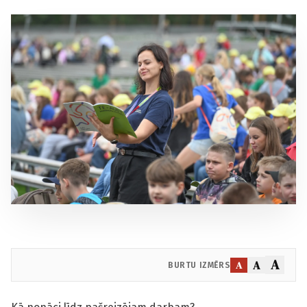
A
A
A
BURTU IZMĒRS