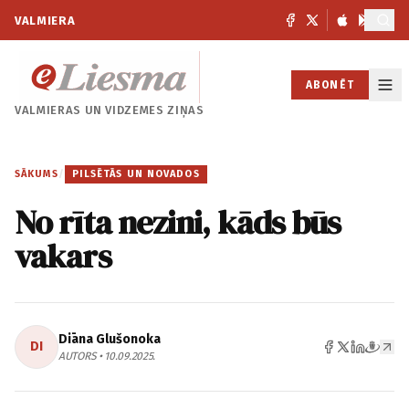
VALMIERA
ABONĒT
VALMIERAS UN
VIDZEMES ZIŅAS
SĀKUMS
/
PILSĒTĀS UN NOVADOS
No rīta nezini, kāds būs
vakars
Diāna Glušonoka
DI
AUTORS • 10.09.2025.