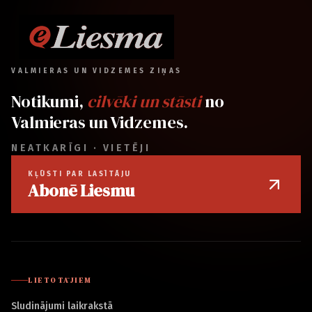
VALMIERAS UN VIDZEMES ZIŅAS
Notikumi,
cilvēki un stāsti
no
Valmieras un Vidzemes.
NEATKARĪGI · VIETĒJI
KĻŪSTI PAR LASĪTĀJU
Abonē Liesmu
LIETOTĀJIEM
Sludinājumi laikrakstā