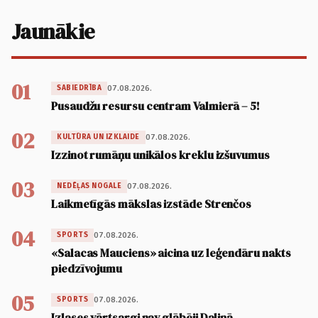
Jaunākie
01
07.08.2026.
SABIEDRĪBA
Pusaudžu resursu centram Valmierā – 5!
02
07.08.2026.
KULTŪRA UN IZKLAIDE
Izzinot rumāņu unikālos kreklu izšuvumus
03
07.08.2026.
NEDĒĻAS NOGALE
Laikmetīgās mākslas izstāde Strenčos
04
07.08.2026.
SPORTS
«Salacas Mauciens» aicina uz leģendāru nakts
piedzīvojumu
05
07.08.2026.
SPORTS
Izlases vārtsargi nav glābēji Daliņā