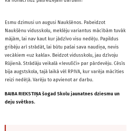
Kā nonāci līdz pašreizējam darbam?
Esmu dzimusi un augusi Naukšēnos. Pabeidzot
Naukšēnu vidusskolu, meklēju variantus mācībām tuvāk
mājām, lai nav kaut kur jādzīvo visu nedēļu. Papildus
gribēju arī strādāt, lai būtu pašai sava naudiņa, nevis
vecākiem «uz kakla». Beidzot vidusskolu, jau dzīvoju
Rūjienā. Strādāju veikalā «Ievulīči» par pārdevēju. Cēsīs
bija augstskola, tajā laikā vēl RPIVA, kur varēja mācīties
reizi nedēļā. Varēju to apvienot ar darbu.
BAIBA RIEKSTIŅA šogad Skolu jaunatnes dziesmu un
deju svētkos.