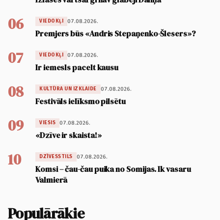
06
07.08.2026.
VIEDOKĻI
Premjers būs «Andris Stepaņenko-Šlesers»?
07
07.08.2026.
VIEDOKĻI
Ir iemesls pacelt kausu
08
07.08.2026.
KULTŪRA UN IZKLAIDE
Festivāls ielīksmo pilsētu
09
07.08.2026.
VIESIS
«Dzīve ir skaista!»
10
07.08.2026.
DZĪVESSTILS
Komsi – čau-čau puika no Somijas. Ik vasaru
Valmierā
Populārākie