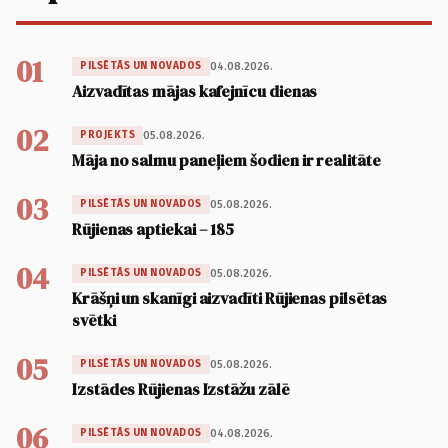
01
04.08.2026.
PILSĒTĀS UN NOVADOS
Aizvadītas mājas kafejnīcu dienas
02
05.08.2026.
PROJEKTS
Māja no salmu paneļiem šodien ir realitāte
03
05.08.2026.
PILSĒTĀS UN NOVADOS
Rūjienas aptiekai – 185
04
05.08.2026.
PILSĒTĀS UN NOVADOS
Krāšņi un skanīgi aizvadīti Rūjienas pilsētas
svētki
05
05.08.2026.
PILSĒTĀS UN NOVADOS
Izstādes Rūjienas Izstāžu zālē
06
04.08.2026.
PILSĒTĀS UN NOVADOS