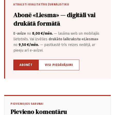
ATBALSTI KVALITATĪVU ŽURNĀLISTIKU
Abonē «Liesma» — digitāli vai
drukātā formātā
E-avīze
no
8,00 €/mēn.
— lasāma web un mobilajās
lietotnēs. Vai izvēlies
drukāto laikrakstu «Liesma»
no
9,50 €/mēn.
— pastkastē trīs reizes nedēļā, ar
pieeju arī e-avīzei.
ABONĒT
VISI PIEDĀVĀJUMI
PIEVIENOJIES SARUNAI
Pievieno komentāru