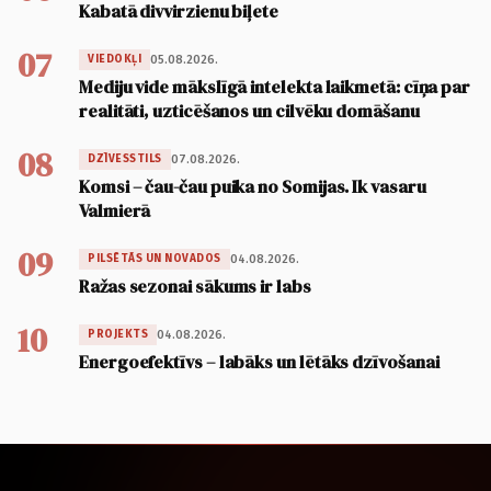
Kabatā divvirzienu biļete
07
05.08.2026.
VIEDOKĻI
Mediju vide mākslīgā intelekta laikmetā: cīņa par
realitāti, uzticēšanos un cilvēku domāšanu
08
07.08.2026.
DZĪVESSTILS
Komsi – čau-čau puika no Somijas. Ik vasaru
Valmierā
09
04.08.2026.
PILSĒTĀS UN NOVADOS
Ražas sezonai sākums ir labs
10
04.08.2026.
PROJEKTS
Energoefektīvs – labāks un lētāks dzīvošanai