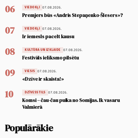
06
07.08.2026.
VIEDOKĻI
Premjers būs «Andris Stepaņenko-Šlesers»?
07
07.08.2026.
VIEDOKĻI
Ir iemesls pacelt kausu
08
07.08.2026.
KULTŪRA UN IZKLAIDE
Festivāls ielīksmo pilsētu
09
07.08.2026.
VIESIS
«Dzīve ir skaista!»
10
07.08.2026.
DZĪVESSTILS
Komsi – čau-čau puika no Somijas. Ik vasaru
Valmierā
Populārākie