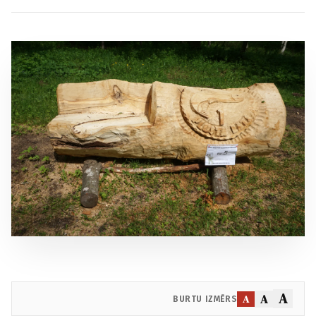
A
A
A
BURTU IZMĒRS