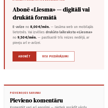
Abonē «Liesma» — digitāli vai
drukātā formātā
E-avīze
no
8,00 €/mēn.
— lasāma web un mobilajās
lietotnēs. Vai izvēlies
drukāto laikrakstu «Liesma»
no
9,50 €/mēn.
— pastkastē trīs reizes nedēļā, ar
pieeju arī e-avīzei.
ABONĒT
VISI PIEDĀVĀJUMI
PIEVIENOJIES SARUNAI
Pievieno komentāru
Komentēt vari arī anonīmi — pietiek norādīt vārdu.