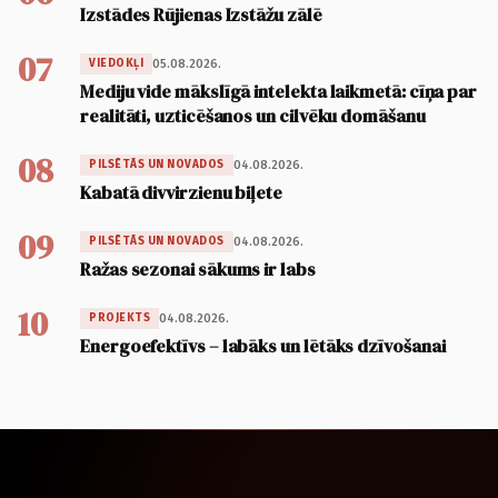
Izstādes Rūjienas Izstāžu zālē
07
05.08.2026.
VIEDOKĻI
Mediju vide mākslīgā intelekta laikmetā: cīņa par
realitāti, uzticēšanos un cilvēku domāšanu
08
04.08.2026.
PILSĒTĀS UN NOVADOS
Kabatā divvirzienu biļete
09
04.08.2026.
PILSĒTĀS UN NOVADOS
Ražas sezonai sākums ir labs
10
04.08.2026.
PROJEKTS
Energoefektīvs – labāks un lētāks dzīvošanai