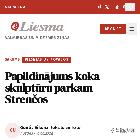
VALMIERA
ABONĒT
VALMIERAS UN
VIDZEMES ZIŅAS
SĀKUMS
/
PILSĒTĀS UN NOVADOS
Papildinājums koka
skulptūru parkam
Strenčos
Guntis Vīksna, teksts un foto
GU
AUTORS • 10.06.2026.