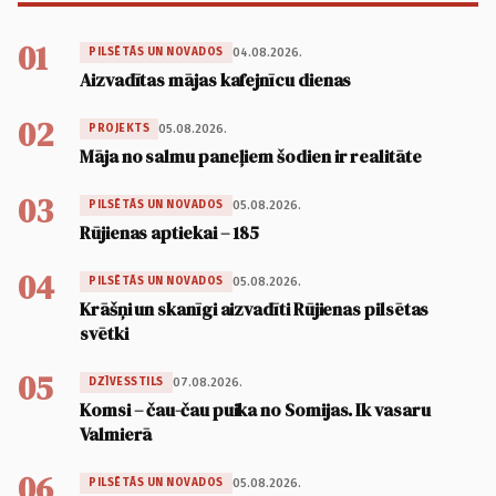
01
04.08.2026.
PILSĒTĀS UN NOVADOS
Aizvadītas mājas kafejnīcu dienas
02
05.08.2026.
PROJEKTS
Māja no salmu paneļiem šodien ir realitāte
03
05.08.2026.
PILSĒTĀS UN NOVADOS
Rūjienas aptiekai – 185
04
05.08.2026.
PILSĒTĀS UN NOVADOS
Krāšņi un skanīgi aizvadīti Rūjienas pilsētas
svētki
05
07.08.2026.
DZĪVESSTILS
Komsi – čau-čau puika no Somijas. Ik vasaru
Valmierā
06
05.08.2026.
PILSĒTĀS UN NOVADOS