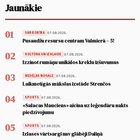
Jaunākie
01
07.08.2026.
SABIEDRĪBA
Pusaudžu resursu centram Valmierā – 5!
02
07.08.2026.
KULTŪRA UN IZKLAIDE
Izzinot rumāņu unikālos kreklu izšuvumus
03
07.08.2026.
NEDĒĻAS NOGALE
Laikmetīgās mākslas izstāde Strenčos
04
07.08.2026.
SPORTS
«Salacas Mauciens» aicina uz leģendāru nakts
piedzīvojumu
05
07.08.2026.
SPORTS
Izlases vārtsargi nav glābēji Daliņā