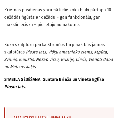
Krietnas pusdienas garumā lielie koka bluķi pārtapa 10
dažādās figūrās ar dažādu – gan funkcionālu, gan
māksliniecisku – pielietojumu nākotnē.
Koka skulptūru parkā Strenčos turpmāk būs jaunas
skulptūras
Plosta lats, Višķu amatnieku ciems, Atpūta,
Zvilnis, Krauklis, Nekāp virsū, Grizlijs, Cirvis, Vienoti dabā
un Melnais kaķis.
STABILA SĒDĒŠANA. Guntara Brieža un Vineta Eglīša
Plosta lats.
ATBALSTI KVALITATĪVU ŽURNĀLISTIKU