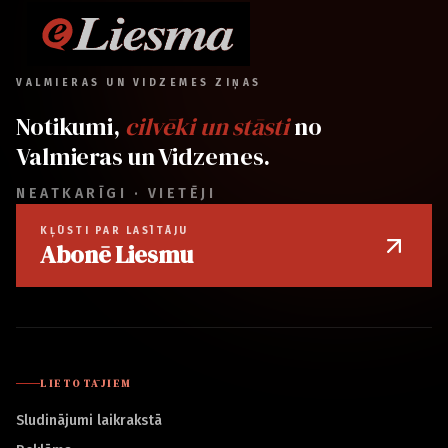
VALMIERAS UN VIDZEMES ZIŅAS
Notikumi,
cilvēki un stāsti
no
Valmieras un Vidzemes.
NEATKARĪGI · VIETĒJI
KĻŪSTI PAR LASĪTĀJU
Abonē Liesmu
LIETOTĀJIEM
Sludinājumi laikrakstā