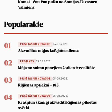
Komsi – čau-čau puika no Somijas. Ik vasaru
Valmierā
Populārākie
01
04.08.2026.
PILSĒTĀS UN NOVADOS
Aizvadītas mājas kafejnīcu dienas
02
05.08.2026.
PROJEKTS
Māja no salmu paneļiem šodien ir realitāte
03
05.08.2026.
PILSĒTĀS UN NOVADOS
Rūjienas aptiekai – 185
04
05.08.2026.
PILSĒTĀS UN NOVADOS
Krāšņi un skanīgi aizvadīti Rūjienas pilsētas
svētki