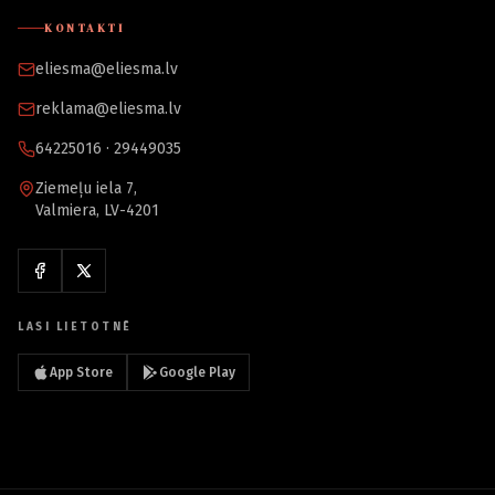
KONTAKTI
eliesma@eliesma.lv
reklama@eliesma.lv
64225016 · 29449035
Ziemeļu iela 7,
Valmiera, LV-4201
LASI LIETOTNĒ
App Store
Google Play