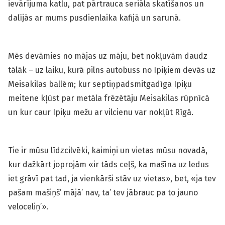
ievārījuma katlu, pat pārtrauca seriāla skatīšanos un
dalījās ar mums pusdienlaika kafijā un sarunā.
Mēs devāmies no mājas uz māju, bet nokļuvām daudz
tālāk – uz laiku, kurā pilns autobuss no Ipiķiem devās uz
Meisakilas ballēm; kur septiņpadsmitgadīga Ipiķu
meitene kļūst par metāla frēzētāju Meisakilas rūpnīcā
un kur caur Ipiķu mežu ar vilcienu var nokļūt Rīgā.
Tie ir mūsu līdzcilvēki, kaimiņi un vietas mūsu novadā,
kur dažkārt joprojām «ir tāds ceļš, ka mašīna uz ledus
iet grāvī pat tad, ja vienkārši stāv uz vietas», bet, «ja tev
pašam mašiņš’ mājā’ nav, ta’ tev jābrauc pa to jauno
veloceliņ’».