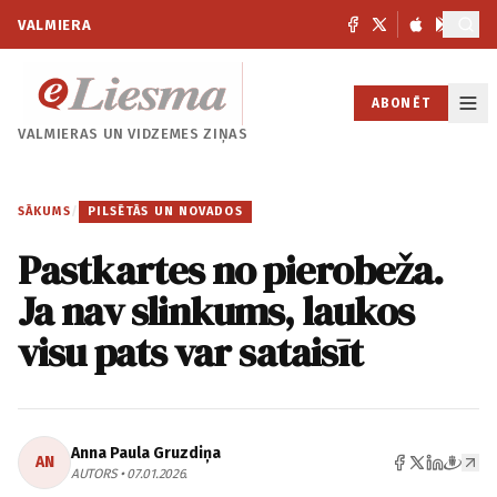
VALMIERA
ABONĒT
VALMIERAS UN
VIDZEMES ZIŅAS
SĀKUMS
/
PILSĒTĀS UN NOVADOS
Pastkartes no pierobeža.
Ja nav slinkums, laukos
visu pats var sataisīt
Anna Paula Gruzdiņa
AN
AUTORS • 07.01.2026.