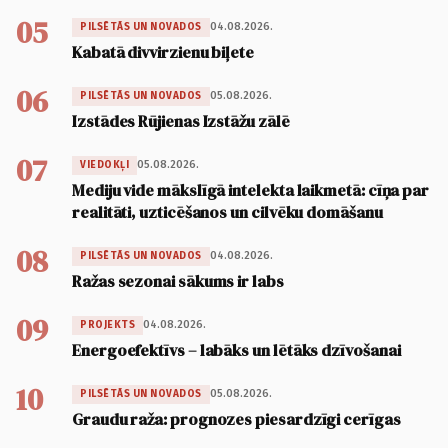
05
04.08.2026.
PILSĒTĀS UN NOVADOS
Kabatā divvirzienu biļete
06
05.08.2026.
PILSĒTĀS UN NOVADOS
Izstādes Rūjienas Izstāžu zālē
07
05.08.2026.
VIEDOKĻI
Mediju vide mākslīgā intelekta laikmetā: cīņa par
realitāti, uzticēšanos un cilvēku domāšanu
08
04.08.2026.
PILSĒTĀS UN NOVADOS
Ražas sezonai sākums ir labs
09
04.08.2026.
PROJEKTS
Energoefektīvs – labāks un lētāks dzīvošanai
10
05.08.2026.
PILSĒTĀS UN NOVADOS
Graudu raža: prognozes piesardzīgi cerīgas