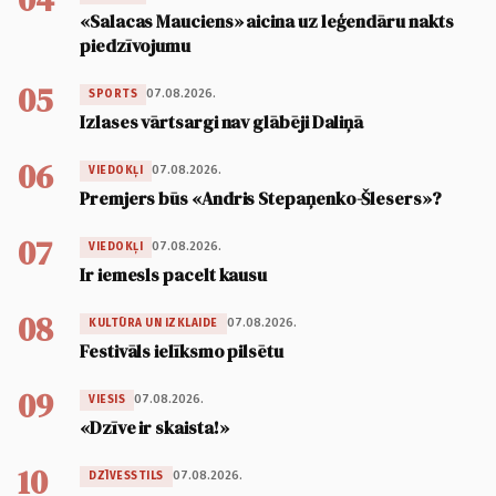
«Salacas Mauciens» aicina uz leģendāru nakts
piedzīvojumu
05
07.08.2026.
SPORTS
Izlases vārtsargi nav glābēji Daliņā
06
07.08.2026.
VIEDOKĻI
Premjers būs «Andris Stepaņenko-Šlesers»?
07
07.08.2026.
VIEDOKĻI
Ir iemesls pacelt kausu
08
07.08.2026.
KULTŪRA UN IZKLAIDE
Festivāls ielīksmo pilsētu
09
07.08.2026.
VIESIS
«Dzīve ir skaista!»
10
07.08.2026.
DZĪVESSTILS