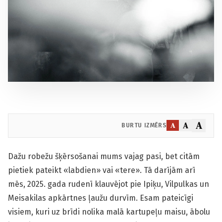
A
A
A
BURTU IZMĒRS
Dažu robežu šķērsošanai mums vajag pasi, bet citām
pietiek pateikt «labdien» vai «tere». Tā darījām arī
mēs, 2025. gada rudenī klauvējot pie Ipiķu, Vilpulkas un
Meisakilas apkārtnes ļaužu durvīm. Esam pateicīgi
visiem, kuri uz brīdi nolika malā kartupeļu maisu, ābolu