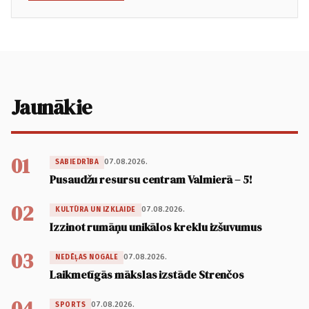
Jaunākie
01
07.08.2026.
SABIEDRĪBA
Pusaudžu resursu centram Valmierā – 5!
02
07.08.2026.
KULTŪRA UN IZKLAIDE
Izzinot rumāņu unikālos kreklu izšuvumus
03
07.08.2026.
NEDĒĻAS NOGALE
Laikmetīgās mākslas izstāde Strenčos
04
07.08.2026.
SPORTS