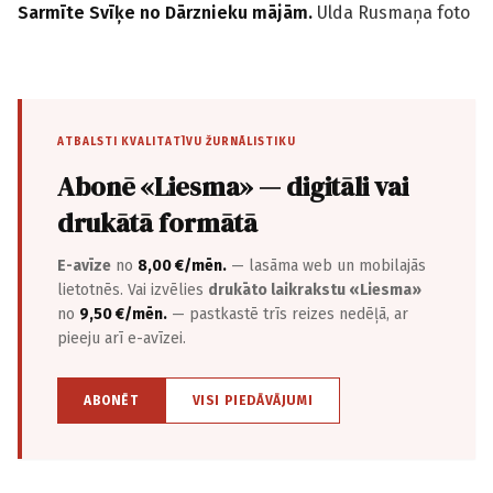
Sarmīte Svīķe no Dārznieku mājām.
Ulda Rusmaņa foto
ATBALSTI KVALITATĪVU ŽURNĀLISTIKU
Abonē «Liesma» — digitāli vai
drukātā formātā
E-avīze
no
8,00 €/mēn.
— lasāma web un mobilajās
lietotnēs. Vai izvēlies
drukāto laikrakstu «Liesma»
no
9,50 €/mēn.
— pastkastē trīs reizes nedēļā, ar
pieeju arī e-avīzei.
ABONĒT
VISI PIEDĀVĀJUMI