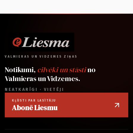
VALMIERAS UN VIDZEMES ZIŅAS
Notikumi,
cilvēki un stāsti
no
Valmieras un Vidzemes.
NEATKARĪGI · VIETĒJI
KĻŪSTI PAR LASĪTĀJU
Abonē Liesmu