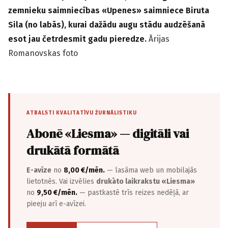
zemnieku saimniecības «Upenes» saimniece Biruta
Sila (no labās), kurai dažādu augu stādu audzēšanā
esot jau četrdesmit gadu pieredze.
Ārijas
Romanovskas foto
ATBALSTI KVALITATĪVU ŽURNĀLISTIKU
Abonē «Liesma» — digitāli vai
drukātā formātā
E-avīze
no
8,00 €/mēn.
— lasāma web un mobilajās
lietotnēs. Vai izvēlies
drukāto laikrakstu «Liesma»
no
9,50 €/mēn.
— pastkastē trīs reizes nedēļā, ar
pieeju arī e-avīzei.