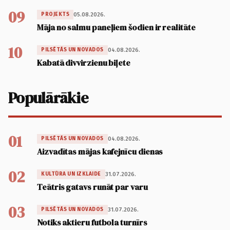
09
05.08.2026.
PROJEKTS
Māja no salmu paneļiem šodien ir realitāte
10
04.08.2026.
PILSĒTĀS UN NOVADOS
Kabatā divvirzienu biļete
Populārākie
01
04.08.2026.
PILSĒTĀS UN NOVADOS
Aizvadītas mājas kafejnīcu dienas
02
31.07.2026.
KULTŪRA UN IZKLAIDE
Teātris gatavs runāt par varu
03
31.07.2026.
PILSĒTĀS UN NOVADOS
Notiks aktieru futbola turnīrs