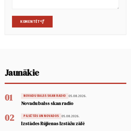
KOMENTĒT
Jaunākie
01
05.08.2026.
NOVADU BALSS SKAN RADIO
Novadu balss skan radio
02
05.08.2026.
PILSĒTĀS UN NOVADOS
Izstādes Rūjienas Izstāžu zālē