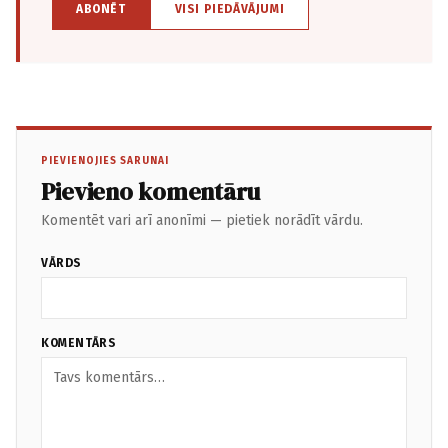
ABONĒT
VISI PIEDĀVĀJUMI
PIEVIENOJIES SARUNAI
Pievieno komentāru
Komentēt vari arī anonīmi — pietiek norādīt vārdu.
VĀRDS
KOMENTĀRS