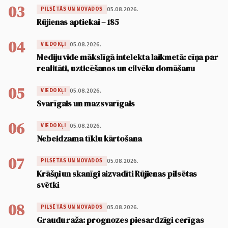
03
05.08.2026.
PILSĒTĀS UN NOVADOS
Rūjienas aptiekai – 185
04
05.08.2026.
VIEDOKĻI
Mediju vide mākslīgā intelekta laikmetā: cīņa par
realitāti, uzticēšanos un cilvēku domāšanu
05
05.08.2026.
VIEDOKĻI
Svarīgais un mazsvarīgais
06
05.08.2026.
VIEDOKĻI
Nebeidzama tīklu kārtošana
07
05.08.2026.
PILSĒTĀS UN NOVADOS
Krāšņi un skanīgi aizvadīti Rūjienas pilsētas
svētki
08
05.08.2026.
PILSĒTĀS UN NOVADOS
Graudu raža: prognozes piesardzīgi cerīgas