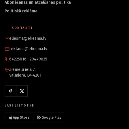
Abonēšanas un atcelšanas politika
Politiskā reklāma
KONTAKTI
eliesma@eliesma.lv
reklama@eliesma.lv
64225016 · 29449035
Ziemeļu iela 7,
Valmiera, LV-4201
LASI LIETOTNĒ
App Store
Google Play