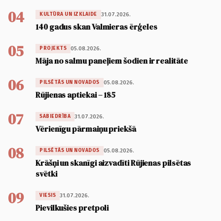
04
31.07.2026.
KULTŪRA UN IZKLAIDE
140 gadus skan Valmieras ērģeles
05
05.08.2026.
PROJEKTS
Māja no salmu paneļiem šodien ir realitāte
06
05.08.2026.
PILSĒTĀS UN NOVADOS
Rūjienas aptiekai – 185
07
31.07.2026.
SABIEDRĪBA
Vērienīgu pārmaiņu priekšā
08
05.08.2026.
PILSĒTĀS UN NOVADOS
Krāšņi un skanīgi aizvadīti Rūjienas pilsētas
svētki
09
31.07.2026.
VIESIS
Pievilkušies pretpoli