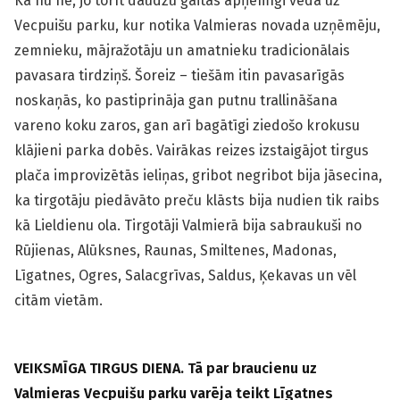
Kā nu ne, jo torīt daudzu gaitas apņēmīgi veda uz
Vecpuišu parku, kur notika Valmieras novada uzņēmēju,
zemnieku, mājražotāju un amatnieku tradicionālais
pavasara tirdziņš. Šoreiz – tiešām itin pavasarīgās
noskaņās, ko pastiprināja gan putnu trallināšana
vareno koku zaros, gan arī bagātīgi ziedošo krokusu
klājieni parka dobēs. Vairākas reizes izstaigājot tirgus
plača improvizētās ieliņas, gribot negribot bija jāsecina,
ka tirgotāju piedāvāto preču klāsts bija nudien tik raibs
kā Lieldienu ola. Tirgotāji Valmierā bija sabraukuši no
Rūjienas, Alūksnes, Raunas, Smiltenes, Madonas,
Līgatnes, Ogres, Salacgrīvas, Saldus, Ķekavas un vēl
citām vietām.
VEIKSMĪGA TIRGUS DIENA. Tā par braucienu uz
Valmieras Vecpuišu parku varēja teikt Līgatnes