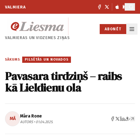
VALMIERA
ABONĒT
VALMIERAS UN
VIDZEMES ZIŅAS
SĀKUMS
/
PILSĒTĀS UN NOVADOS
Pavasara tirdziņš – raibs
kā Lieldienu ola
Māra Rone
MĀ
AUTORS • 01.04.2025.