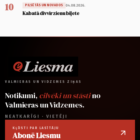
10
04.08.2026.
PILSĒTĀS UN NOVADOS
Kabatā divvirzienu biļete
VALMIERAS UN VIDZEMES ZIŅAS
Notikumi,
cilvēki un stāsti
no
Valmieras un Vidzemes.
NEATKARĪGI · VIETĒJI
KĻŪSTI PAR LASĪTĀJU
Abonē Liesmu