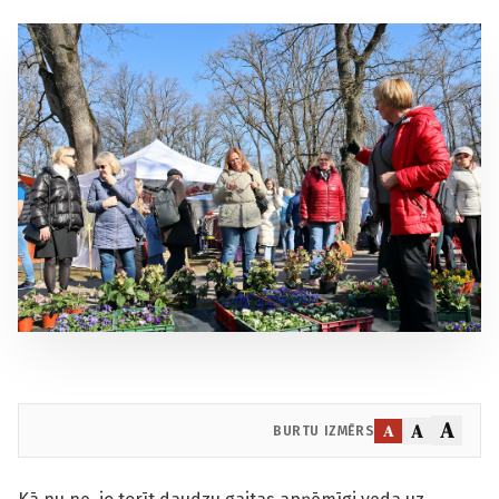
A
A
A
BURTU IZMĒRS