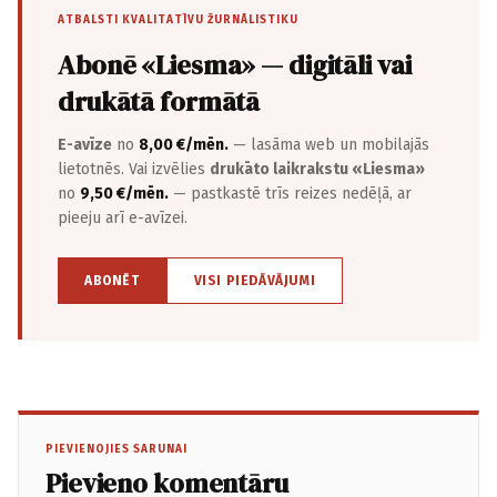
ATBALSTI KVALITATĪVU ŽURNĀLISTIKU
Abonē «Liesma» — digitāli vai
drukātā formātā
E-avīze
no
8,00 €/mēn.
— lasāma web un mobilajās
lietotnēs. Vai izvēlies
drukāto laikrakstu «Liesma»
no
9,50 €/mēn.
— pastkastē trīs reizes nedēļā, ar
pieeju arī e-avīzei.
ABONĒT
VISI PIEDĀVĀJUMI
PIEVIENOJIES SARUNAI
Pievieno komentāru