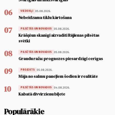
06
05.08.2026.
VIEDOKĻI
Nebeidzama tīklu kārtošana
07
05.08.2026.
PILSĒTĀS UN NOVADOS
Krāšņi un skanīgi aizvadīti Rūjienas pilsētas
svētki
08
05.08.2026.
PILSĒTĀS UN NOVADOS
Graudu raža: prognozes piesardzīgi cerīgas
09
05.08.2026.
PROJEKTS
Māja no salmu paneļiem šodien ir realitāte
10
04.08.2026.
PILSĒTĀS UN NOVADOS
Kabatā divvirzienu biļete
Populārākie