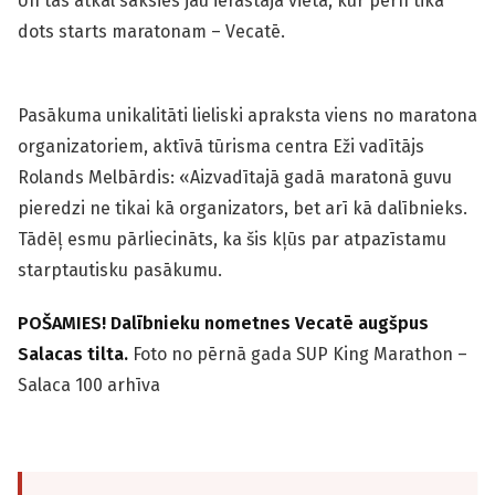
Un tas atkal sāksies jau ierastajā vietā, kur pērn tika
dots starts maratonam – Vecatē.
Pasākuma unikalitāti lieliski apraksta viens no maratona
organizatoriem, aktīvā tūrisma centra Eži vadītājs
Rolands Melbārdis: «Aizvadītajā gadā maratonā guvu
pieredzi ne tikai kā organizators, bet arī kā dalībnieks.
Tādēļ esmu pārliecināts, ka šis kļūs par atpazīstamu
starptautisku pasākumu.
POŠAMIES! Dalībnieku nometnes Vecatē augšpus
Salacas tilta.
Foto no pērnā gada SUP King Marathon –
Salaca 100 arhīva