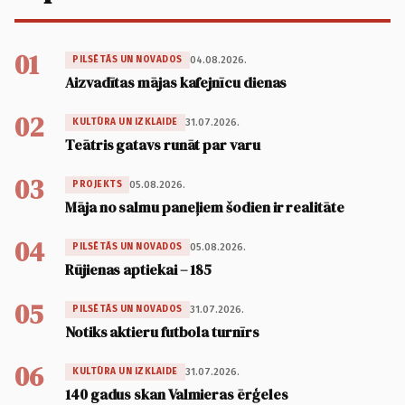
01
04.08.2026.
PILSĒTĀS UN NOVADOS
Aizvadītas mājas kafejnīcu dienas
02
31.07.2026.
KULTŪRA UN IZKLAIDE
Teātris gatavs runāt par varu
03
05.08.2026.
PROJEKTS
Māja no salmu paneļiem šodien ir realitāte
04
05.08.2026.
PILSĒTĀS UN NOVADOS
Rūjienas aptiekai – 185
05
31.07.2026.
PILSĒTĀS UN NOVADOS
Notiks aktieru futbola turnīrs
06
31.07.2026.
KULTŪRA UN IZKLAIDE
140 gadus skan Valmieras ērģeles