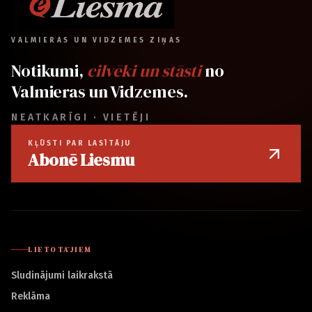
VALMIERAS UN VIDZEMES ZIŅAS
Notikumi,
cilvēki un stāsti
no
Valmieras un Vidzemes.
NEATKARĪGI · VIETĒJI
KĻŪSTI PAR LASĪTĀJU
Abonē Liesmu
LIETOTĀJIEM
Sludinājumi laikrakstā
Reklāma