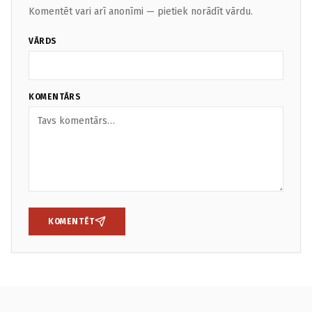
Komentēt vari arī anonīmi — pietiek norādīt vārdu.
VĀRDS
KOMENTĀRS
KOMENTĒT