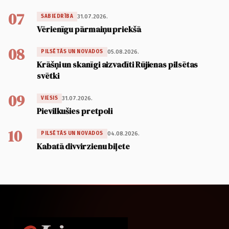
07
31.07.2026.
SABIEDRĪBA
Vērienīgu pārmaiņu priekšā
08
05.08.2026.
PILSĒTĀS UN NOVADOS
Krāšņi un skanīgi aizvadīti Rūjienas pilsētas
svētki
09
31.07.2026.
VIESIS
Pievilkušies pretpoli
10
04.08.2026.
PILSĒTĀS UN NOVADOS
Kabatā divvirzienu biļete