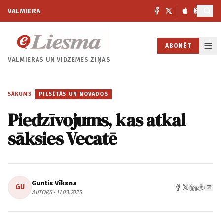
VALMIERA
ABONĒT
VALMIERAS UN
VIDZEMES ZIŅAS
SĀKUMS
/
PILSĒTĀS UN NOVADOS
Piedzīvojums, kas atkal
sāksies Vecatē
Guntis Vīksna
GU
AUTORS • 11.03.2025.