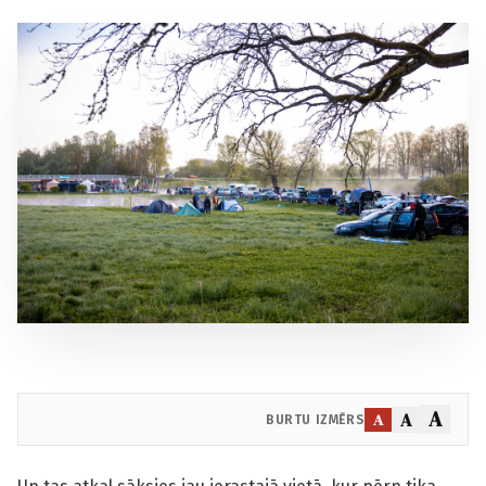
A
A
A
BURTU IZMĒRS