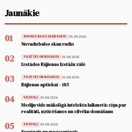
Jaunākie
01
05.08.2026.
NOVADU BALSS SKAN RADIO
Novadu balss skan radio
02
05.08.2026.
PILSĒTĀS UN NOVADOS
Izstādes Rūjienas Izstāžu zālē
03
05.08.2026.
PILSĒTĀS UN NOVADOS
Rūjienas aptiekai – 185
04
05.08.2026.
VIEDOKĻI
Mediju vide mākslīgā intelekta laikmetā: cīņa par
realitāti, uzticēšanos un cilvēku domāšanu
05
05.08.2026.
VIEDOKĻI
Svarīgais un mazsvarīgais