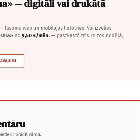
a» — digitāli vai drukātā
— lasāma web un mobilajās lietotnēs. Vai izvēlies
iesma»
no
9,50 €/mēn.
— pastkastē trīs reizes nedēļā,
DĀVĀJUMI
entāru
ietiek norādīt vārdu.