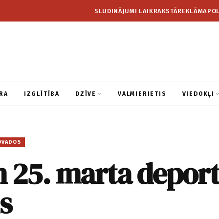
SLUDINĀJUMI LAIKRAKSTĀ
REKLĀMA
POL
RA
IZGLĪTĪBA
DZĪVE
VALMIERIETIS
VIEDOKĻI
OVADOS
 25. marta deport
s