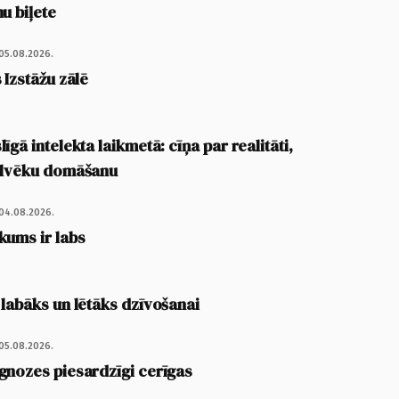
u biļete
05.08.2026.
 Izstāžu zālē
īgā intelekta laikmetā: cīņa par realitāti,
cilvēku domāšanu
04.08.2026.
kums ir labs
 labāks un lētāks dzīvošanai
05.08.2026.
gnozes piesardzīgi cerīgas