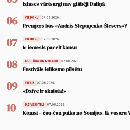
Izlases vārtsargi nav glābēji Daliņā
06
07.08.2026.
VIEDOKĻI
Premjers būs «Andris Stepaņenko-Šlesers»?
07
07.08.2026.
VIEDOKĻI
Ir iemesls pacelt kausu
08
07.08.2026.
KULTŪRA UN IZKLAIDE
Festivāls ielīksmo pilsētu
09
07.08.2026.
VIESIS
«Dzīve ir skaista!»
10
07.08.2026.
DZĪVESSTILS
Komsi – čau-čau puika no Somijas. Ik vasaru 