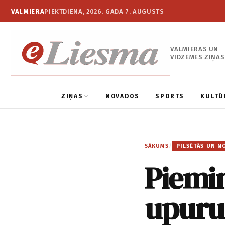
VALMIERA
PIEKTDIENA, 2026. GADA 7. AUGUSTS
VALMIERAS UN
VIDZEMES ZIŅAS
ZIŅAS
NOVADOS
SPORTS
KULTŪ
SĀKUMS
/
PILSĒTĀS UN N
Piemin
upuru