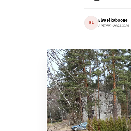
Elva Jēkabsone
EL
AUTORS • 26.03.2025.