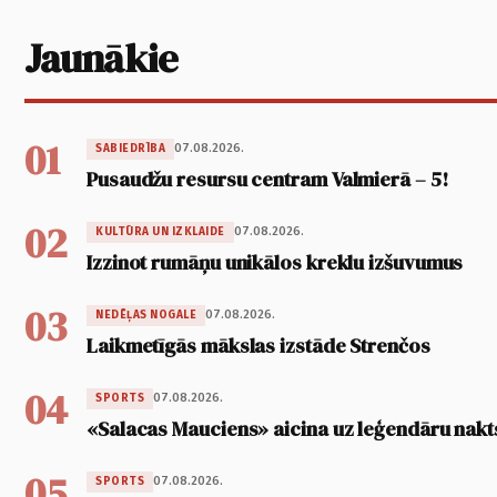
Jaunākie
01
07.08.2026.
SABIEDRĪBA
Pusaudžu resursu centram Valmierā – 5!
02
07.08.2026.
KULTŪRA UN IZKLAIDE
Izzinot rumāņu unikālos kreklu izšuvumus
03
07.08.2026.
NEDĒĻAS NOGALE
Laikmetīgās mākslas izstāde Strenčos
04
07.08.2026.
SPORTS
«Salacas Mauciens» aicina uz leģendāru nakt
05
07.08.2026.
SPORTS