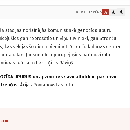
A
A
A
BURTU IZMĒRS
eļa stacijas norisinājās komunistiskā genocīda upuru
ulcējušies gan represētie un viņu tuvinieki, gan Strenču
, kas vēlējās šo dienu pieminēt. Strenču kultūras centra
vadītāju Jāni Jansonu bija parūpējušies par muzikālo
mieras teātra aktieris Ģirts Rāviņš.
ĪDA UPURUS un apzinoties savu atbildību par brīvu
Strenčos.
Ārijas Romanovskas foto
ISTIKU