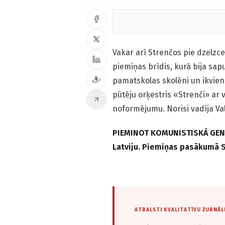
Vakar arī Strenčos pie dzelzc
piemiņas brīdis, kurā bija sap
pamatskolas skolēni un ikviens
pūtēju orķestris «Strenči» ar 
noformējumu. Norisi vadīja Val
PIEMINOT KOMUNISTISKĀ GENOC
Latviju. Piemiņas pasākumā 
ATBALSTI KVALITATĪVU ŽURNĀL