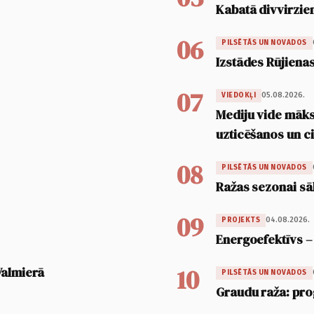
Kabatā divvirzien
06
PILSĒTĀS UN NOVADOS
Izstādes Rūjienas
07
05.08.2026.
VIEDOKĻI
Mediju vide māksl
uzticēšanos un 
08
PILSĒTĀS UN NOVADOS
Ražas sezonai sā
09
04.08.2026.
PROJEKTS
Energoefektīvs –
10
Valmierā
PILSĒTĀS UN NOVADOS
Graudu raža: pro