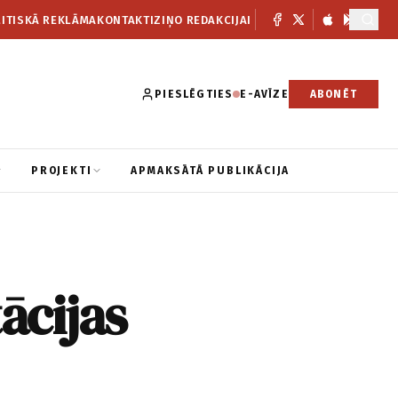
ITISKĀ REKLĀMA
KONTAKTI
ZIŅO REDAKCIJAI
PIESLĒGTIES
E-AVĪZE
ABONĒT
PROJEKTI
APMAKSĀTĀ PUBLIKĀCIJA
ācijas