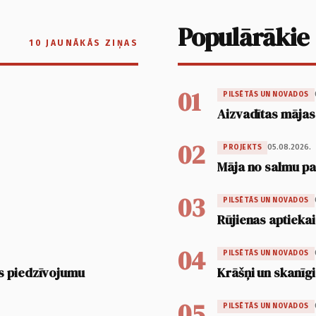
Populārākie
10 JAUNĀKĀS ZIŅAS
01
PILSĒTĀS UN NOVADOS
Aizvadītas mājas
02
05.08.2026.
PROJEKTS
Māja no salmu pan
03
PILSĒTĀS UN NOVADOS
Rūjienas aptiekai
04
PILSĒTĀS UN NOVADOS
s piedzīvojumu
Krāšņi un skanīgi
05
PILSĒTĀS UN NOVADOS