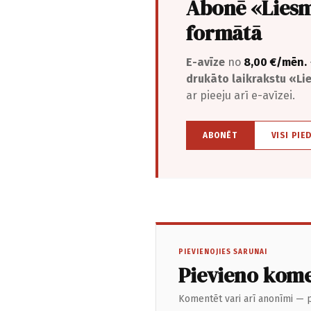
Abonē «Liesm
formātā
E-avīze
no
8,00 €/mēn.
drukāto laikrakstu «L
ar pieeju arī e-avīzei.
ABONĒT
VISI PIE
PIEVIENOJIES SARUNAI
Pievieno kom
Komentēt vari arī anonīmi — p