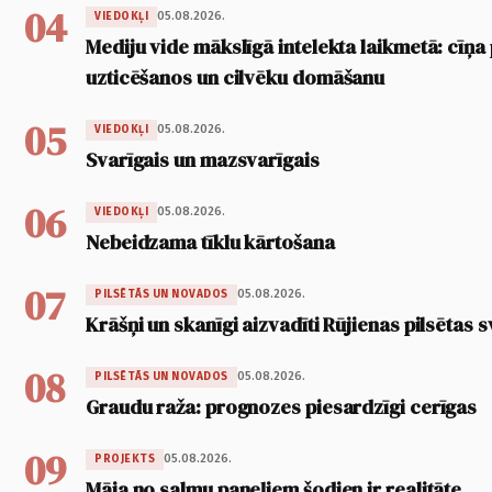
04
05.08.2026.
VIEDOKĻI
Mediju vide mākslīgā intelekta laikmetā: cīņa p
uzticēšanos un cilvēku domāšanu
05
05.08.2026.
VIEDOKĻI
Svarīgais un mazsvarīgais
06
05.08.2026.
VIEDOKĻI
Nebeidzama tīklu kārtošana
07
05.08.2026.
PILSĒTĀS UN NOVADOS
Krāšņi un skanīgi aizvadīti Rūjienas pilsētas s
08
05.08.2026.
PILSĒTĀS UN NOVADOS
Graudu raža: prognozes piesardzīgi cerīgas
09
05.08.2026.
PROJEKTS
Māja no salmu paneļiem šodien ir realitāte