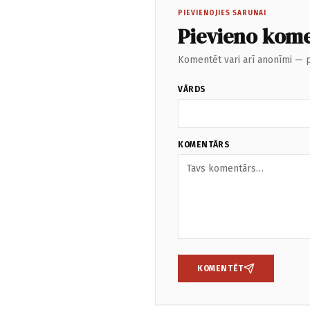
PIEVIENOJIES SARUNAI
Pievieno kom
Komentēt vari arī anonīmi — p
VĀRDS
KOMENTĀRS
KOMENTĒT