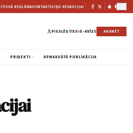
ITISKĀ REKLĀMA
KONTAKTI
ZIŅO REDAKCIJAI
PIESLĒGTIES
E-AVĪZE
ABONĒT
PROJEKTI
APMAKSĀTĀ PUBLIKĀCIJA
cijai