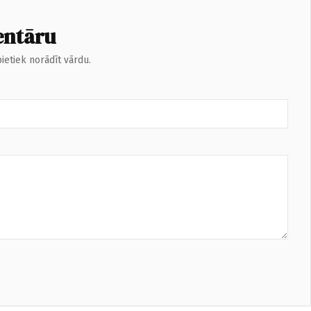
entāru
ietiek norādīt vārdu.