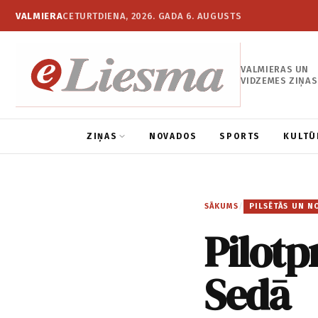
VALMIERA
CETURTDIENA, 2026. GADA 6. AUGUSTS
VALMIERAS UN
VIDZEMES ZIŅAS
ZIŅAS
NOVADOS
SPORTS
KULTŪ
SĀKUMS
/
PILSĒTĀS UN N
Pilotp
Sedā