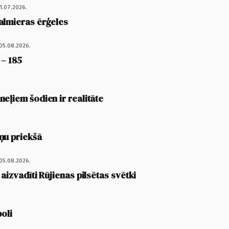
1.07.2026.
almieras ērģeles
05.08.2026.
 – 185
eļiem šodien ir realitāte
ņu priekšā
05.08.2026.
 aizvadīti Rūjienas pilsētas svētki
poli