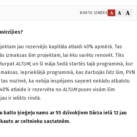
A
A
A
BURTU IZMĒRS
avirzījies?
jektam jau rezervējis kapitāla atlaidi 40% apmērā. Tas
ās izmaksas šim projektam, lai ēku varētu renovēt. Tiks
 turpat
ALTUM
, un šī māja Sedā startēs tajā programmā, kur
izmaksas. Iepriekšējā programmā, kas darbojās līdz šim, PVN
 tas nozīmē, ka nebija iespējams saņemt nekādu atbalstu
40% atlaide ir rezervēta no
ALTUM
puses visām šīm
u ir ielikts rindā.
 balto ķieģeļu nams ar 55 dzīvokļiem Dārza ielā 12 jau
kauts ar celtnieku sastatnēm.