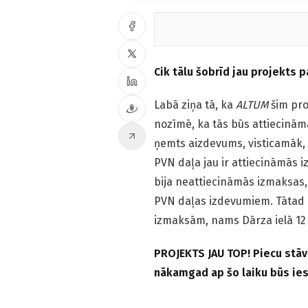
Cik tālu šobrīd jau projekts p
Labā ziņa tā, ka
ALTUM
šim pro
nozīmē, ka tās būs attiecinām
ņemts aizdevums, visticamāk,
PVN daļa jau ir attiecināmās 
bija neattiecināmās izmaksas,
PVN daļas izdevumiem. Tātad 
izmaksām, nams Dārza ielā 12 ja
PROJEKTS JAU TOP! Piecu stāvu
nākamgad ap šo laiku būs ies