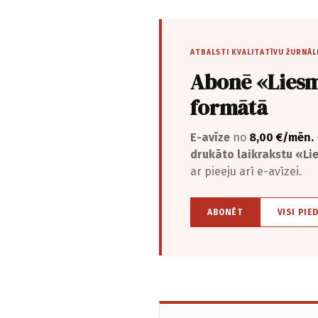
ATBALSTI KVALITATĪVU ŽURNĀL
Abonē «Liesm
formātā
E-avīze
no
8,00 €/mēn.
drukāto laikrakstu «L
ar pieeju arī e-avīzei.
ABONĒT
VISI PIE