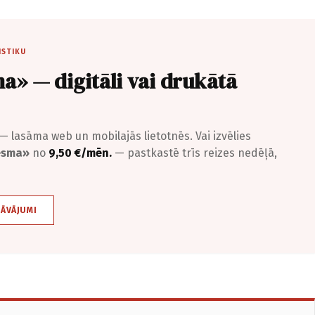
ISTIKU
a» — digitāli vai drukātā
— lasāma web un mobilajās lietotnēs. Vai izvēlies
iesma»
no
9,50 €/mēn.
— pastkastē trīs reizes nedēļā,
DĀVĀJUMI