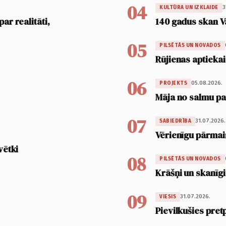
04
3
KULTŪRA UN IZKLAIDE
ar realitāti,
140 gadus skan V
05
PILSĒTĀS UN NOVADOS
Rūjienas aptiekai
06
05.08.2026.
PROJEKTS
Māja no salmu pan
07
31.07.2026.
SABIEDRĪBA
Vērienīgu pārmai
vētki
08
PILSĒTĀS UN NOVADOS
Krāšņi un skanīgi
09
31.07.2026.
VIESIS
Pievilkušies pret