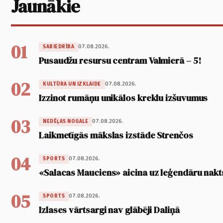
Jaunākie
01
07.08.2026.
SABIEDRĪBA
Pusaudžu resursu centram Valmierā – 5!
02
07.08.2026.
KULTŪRA UN IZKLAIDE
Izzinot rumāņu unikālos kreklu izšuvumus
03
07.08.2026.
NEDĒĻAS NOGALE
Laikmetīgās mākslas izstāde Strenčos
04
07.08.2026.
SPORTS
«Salacas Mauciens» aicina uz leģendāru nakt
05
07.08.2026.
SPORTS
Izlases vārtsargi nav glābēji Daliņā