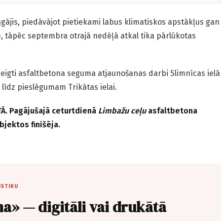
gājis, piedāvājot pietiekami labus klimatiskos apstākļus gan
m, tāpēc septembra otrajā nedēļā atkal tika pārlūkotas
igti asfaltbetona seguma atjaunošanas darbi Slimnīcas ielā
 līdz pieslēgumam Trikātas ielai.
TĀ. Pagājušajā ceturtdienā
Limbažu ceļu
asfaltbetona
jektos finišēja.
ISTIKU
a» — digitāli vai drukātā