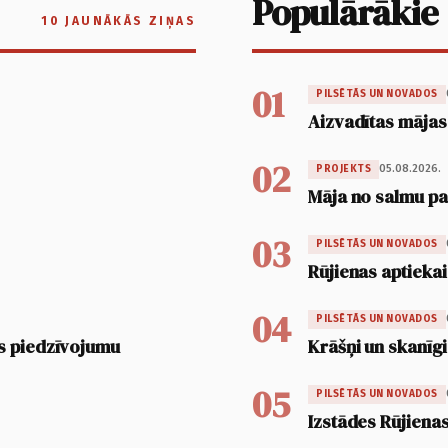
Populārākie
10 JAUNĀKĀS ZIŅAS
01
PILSĒTĀS UN NOVADOS
Aizvadītas mājas
02
05.08.2026.
PROJEKTS
Māja no salmu pan
03
PILSĒTĀS UN NOVADOS
Rūjienas aptiekai
04
PILSĒTĀS UN NOVADOS
s piedzīvojumu
Krāšņi un skanīgi
05
PILSĒTĀS UN NOVADOS
Izstādes Rūjienas