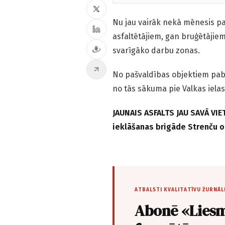
Nu jau vairāk nekā mēnesis pa
asfaltētājiem, gan bruģētājie
svarīgāko darbu zonas.
No pašvaldības objektiem pabe
no tās sākuma pie Valkas ielas
JAUNAIS ASFALTS JAU SAVĀ VIE
ieklāšanas brigāde Strenču ob
ATBALSTI KVALITATĪVU ŽURNĀL
Abonē «Liesm