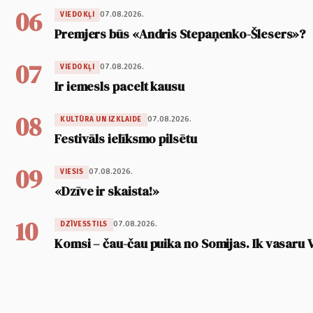
06
07.08.2026.
VIEDOKĻI
Premjers būs «Andris Stepaņenko-Šlesers»?
07
07.08.2026.
VIEDOKĻI
Ir iemesls pacelt kausu
08
07.08.2026.
KULTŪRA UN IZKLAIDE
Festivāls ielīksmo pilsētu
09
07.08.2026.
VIESIS
«Dzīve ir skaista!»
10
07.08.2026.
DZĪVESSTILS
Komsi – čau-čau puika no Somijas. Ik vasaru 