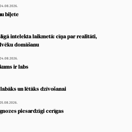
04.08.2026.
u biļete
īgā intelekta laikmetā: cīņa par realitāti,
cilvēku domāšanu
04.08.2026.
kums ir labs
 labāks un lētāks dzīvošanai
05.08.2026.
gnozes piesardzīgi cerīgas