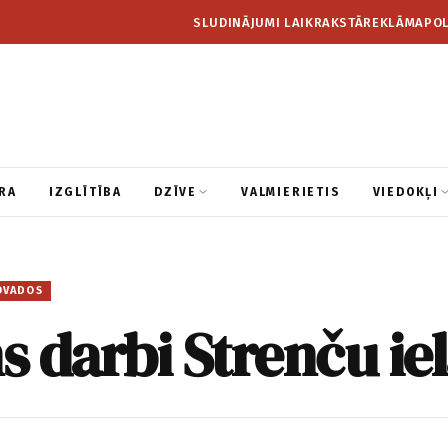
SLUDINĀJUMI LAIKRAKSTĀ
REKLĀMA
POL
RA
IZGLĪTĪBA
DZĪVE
VALMIERIETIS
VIEDOKĻI
OVADOS
 darbi Strenču ie