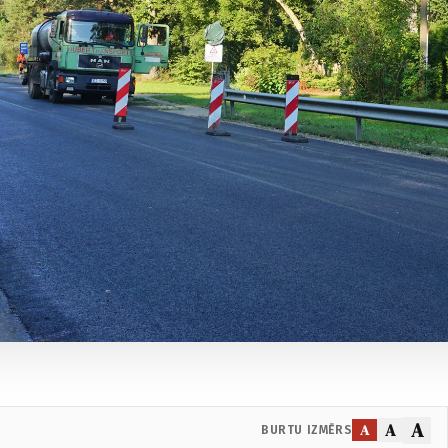
A
A
A
BURTU IZMĒRS