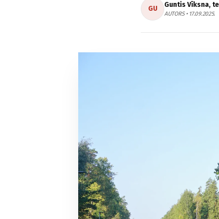
Guntis Vīksna, t
GU
AUTORS • 17.09.2025.