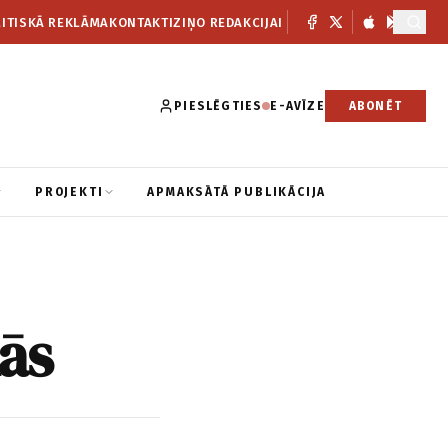
ITISKĀ REKLĀMA
KONTAKTI
ZIŅO REDAKCIJAI
PIESLĒGTIES
E-AVĪZE
ABONĒT
PROJEKTI
APMAKSĀTĀ PUBLIKĀCIJA
lās