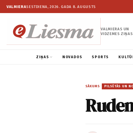
VALMIERA
SESTDIENA, 2026. GADA 8. AUGUSTS
VALMIERAS UN
VIDZEMES ZIŅAS
ZIŅAS
NOVADOS
SPORTS
KULTŪ
SĀKUMS
/
PILSĒTĀS UN N
Rudens