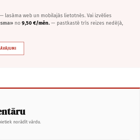
— lasāma web un mobilajās lietotnēs. Vai izvēlies
iesma»
no
9,50 €/mēn.
— pastkastē trīs reizes nedēļā,
DĀVĀJUMI
entāru
ietiek norādīt vārdu.