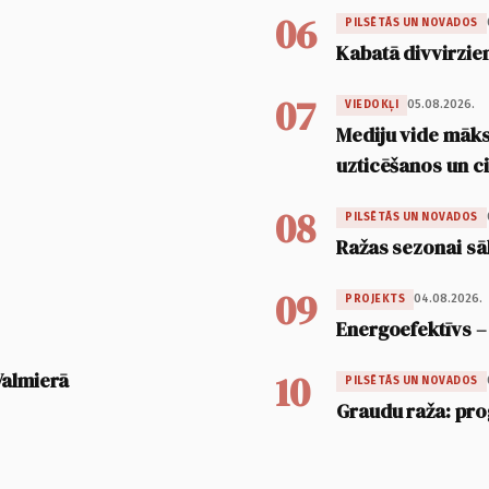
06
PILSĒTĀS UN NOVADOS
Kabatā divvirzien
07
05.08.2026.
VIEDOKĻI
Mediju vide māksl
uzticēšanos un 
08
PILSĒTĀS UN NOVADOS
Ražas sezonai sā
09
04.08.2026.
PROJEKTS
Energoefektīvs –
10
Valmierā
PILSĒTĀS UN NOVADOS
Graudu raža: pro