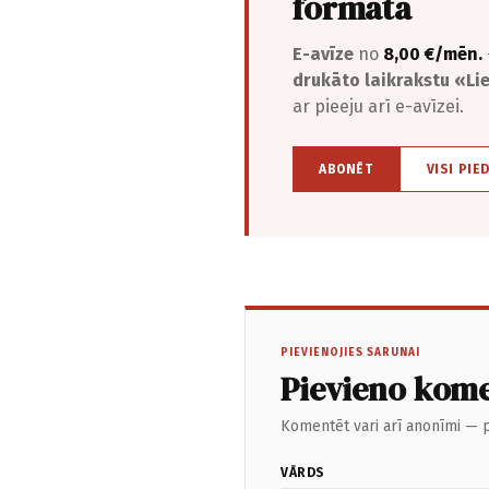
formātā
E-avīze
no
8,00 €/mēn.
drukāto laikrakstu «L
ar pieeju arī e-avīzei.
ABONĒT
VISI PIE
PIEVIENOJIES SARUNAI
Pievieno kom
Komentēt vari arī anonīmi — p
VĀRDS