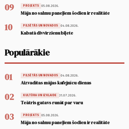
09
05.08.2026.
PROJEKTS
Māja no salmu paneļiem šodien ir realitāte
10
04.08.2026.
PILSĒTĀS UN NOVADOS
Kabatā divvirzienu biļete
Populārākie
01
04.08.2026.
PILSĒTĀS UN NOVADOS
Aizvadītas mājas kafejnīcu dienas
02
31.07.2026.
KULTŪRA UN IZKLAIDE
Teātris gatavs runāt par varu
03
05.08.2026.
PROJEKTS
Māja no salmu paneļiem šodien ir realitāte