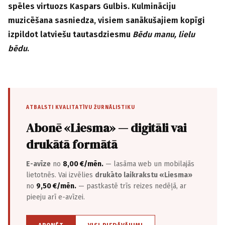
spēles virtuozs Kaspars Gulbis. Kulmināciju
muzicēšana sasniedza, visiem sanākušajiem kopīgi
izpildot latviešu tautasdziesmu
Bēdu manu, lielu
bēdu
.
ATBALSTI KVALITATĪVU ŽURNĀLISTIKU
Abonē «Liesma» — digitāli vai
drukātā formātā
E-avīze
no
8,00 €/mēn.
— lasāma web un mobilajās
lietotnēs. Vai izvēlies
drukāto laikrakstu «Liesma»
no
9,50 €/mēn.
— pastkastē trīs reizes nedēļā, ar
pieeju arī e-avīzei.