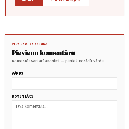
ABONĒT
VISI PIEDĀVĀJUMI
PIEVIENOJIES SARUNAI
Pievieno komentāru
Komentēt vari arī anonīmi — pietiek norādīt vārdu.
VĀRDS
KOMENTĀRS