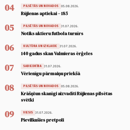
04
05.08.2026.
PILSĒTĀS UN NOVADOS
Rūjienas aptiekai – 185
05
31.07.2026.
PILSĒTĀS UN NOVADOS
Notiks aktieru futbola turnīrs
06
31.07.2026.
KULTŪRA UN IZKLAIDE
140 gadus skan Valmieras ērģeles
07
31.07.2026.
SABIEDRĪBA
Vērienīgu pārmaiņu priekšā
08
05.08.2026.
PILSĒTĀS UN NOVADOS
Krāšņi un skanīgi aizvadīti Rūjienas pilsētas
svētki
09
31.07.2026.
VIESIS
Pievilkušies pretpoli