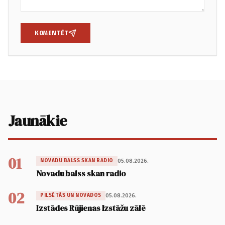
KOMENTĒT
Jaunākie
01
05.08.2026.
NOVADU BALSS SKAN RADIO
Novadu balss skan radio
02
05.08.2026.
PILSĒTĀS UN NOVADOS
Izstādes Rūjienas Izstāžu zālē