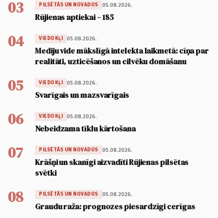
03
05.08.2026.
PILSĒTĀS UN NOVADOS
Rūjienas aptiekai – 185
04
05.08.2026.
VIEDOKĻI
Mediju vide mākslīgā intelekta laikmetā: cīņa par
realitāti, uzticēšanos un cilvēku domāšanu
05
05.08.2026.
VIEDOKĻI
Svarīgais un mazsvarīgais
06
05.08.2026.
VIEDOKĻI
Nebeidzama tīklu kārtošana
07
05.08.2026.
PILSĒTĀS UN NOVADOS
Krāšņi un skanīgi aizvadīti Rūjienas pilsētas
svētki
08
05.08.2026.
PILSĒTĀS UN NOVADOS
Graudu raža: prognozes piesardzīgi cerīgas