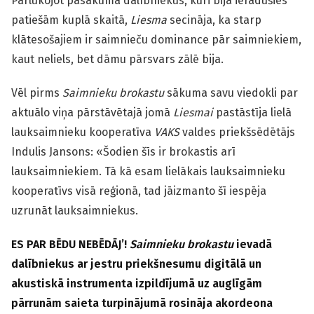
Pārlūkojot pasākuma dalībniekus, kuri bija ieradušies
patiešām kuplā skaitā,
Liesma
secināja, ka starp
klātesošajiem ir saimnieču dominance pār saimniekiem,
kaut neliels, bet dāmu pārsvars zālē bija.
Vēl pirms
Saimnieku brokastu
sākuma savu viedokli par
aktuālo viņa pārstāvētajā jomā
Liesmai
pastāstīja lielā
lauksaimnieku kooperatīva
VAKS
valdes priekšsēdētājs
Indulis Jansons: «Šodien šīs ir brokastis arī
lauksaimniekiem. Tā kā esam lielākais lauksaimnieku
kooperatīvs visā reģionā, tad jāizmanto šī iespēja
uzrunāt lauksaimniekus.
ES PAR BĒDU NEBĒDĀJ’!
Saimnieku brokastu
ievadā
dalībniekus ar jestru priekšnesumu digitālā un
akustiskā instrumenta izpildījumā uz auglīgām
pārrunām saieta turpinājumā rosināja akordeona