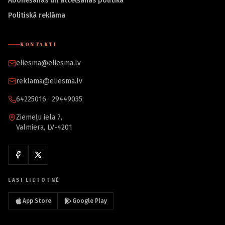
Abonēšanas un atcelšanas politika
Politiskā reklāma
KONTAKTI
eliesma@eliesma.lv
reklama@eliesma.lv
64225016 · 29449035
Ziemeļu iela 7,
Valmiera, LV-4201
LASI LIETOTNĒ
App Store
Google Play