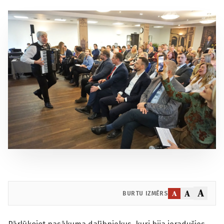
A
A
A
BURTU IZMĒRS