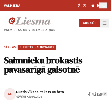
VALMIERA
ABONĒT
VALMIERAS UN
VIDZEMES ZIŅAS
SĀKUMS
/
PILSĒTĀS UN NOVADOS
Saimnieku brokastis
pavasarīgā gaisotnē
Guntis Vīksna, teksts un foto
GU
AUTORS • 20.03.2026.