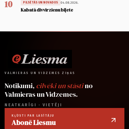
10
04.08.2026.
PILSĒTĀS UN NOVADOS
Kabatā divvirzienu biļete
VALMIERAS UN VIDZEMES ZIŅAS
Notikumi,
cilvēki un stāsti
no
Valmieras un Vidzemes.
NEATKARĪGI · VIETĒJI
KĻŪSTI PAR LASĪTĀJU
Abonē Liesmu