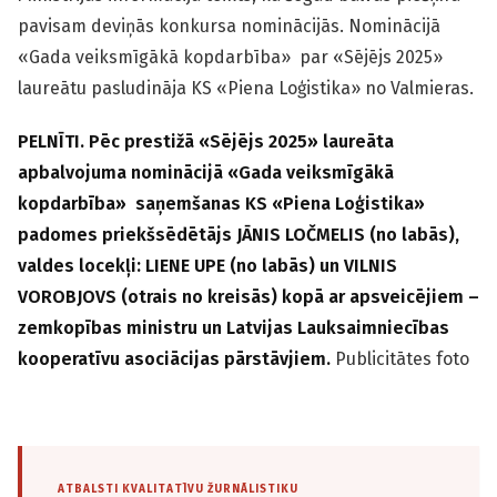
pavisam deviņās konkursa nominācijās. Nominācijā
«Gada veiksmīgākā kopdarbība» par «Sējējs 2025»
laureātu pasludināja KS «Piena Loģistika» no Valmieras.
PELNĪTI. Pēc prestižā «Sējējs 2025» laureāta
apbalvojuma nominācijā «Gada veiksmīgākā
kopdarbība» saņemšanas KS «Piena Loģistika»
padomes priekšsēdētājs JĀNIS LOČMELIS (no labās),
valdes locekļi: LIENE UPE (no labās) un VILNIS
VOROBJOVS (otrais no kreisās) kopā ar apsveicējiem –
zemkopības ministru un Latvijas Lauksaimniecības
kooperatīvu asociācijas pārstāvjiem.
Publicitātes foto
ATBALSTI KVALITATĪVU ŽURNĀLISTIKU