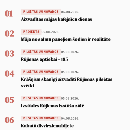
01
04.08.2026.
PILSĒTĀS UN NOVADOS
Aizvadītas mājas kafejnīcu dienas
02
05.08.2026.
PROJEKTS
Māja no salmu paneļiem šodien ir realitāte
03
05.08.2026.
PILSĒTĀS UN NOVADOS
Rūjienas aptiekai – 185
04
05.08.2026.
PILSĒTĀS UN NOVADOS
Krāšņi un skanīgi aizvadīti Rūjienas pilsētas
svētki
05
05.08.2026.
PILSĒTĀS UN NOVADOS
Izstādes Rūjienas Izstāžu zālē
06
04.08.2026.
PILSĒTĀS UN NOVADOS
Kabatā divvirzienu biļete