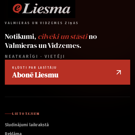
VALMIERAS UN VIDZEMES ZIŅAS
Notikumi,
cilvēki un stāsti
no
Valmieras un Vidzemes.
NEATKARĪGI · VIETĒJI
KĻŪSTI PAR LASĪTĀJU
Abonē Liesmu
LIETOTĀJIEM
Sludinājumi laikrakstā
Reklāma