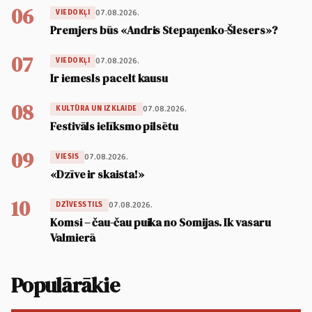
06
07.08.2026.
VIEDOKĻI
Premjers būs «Andris Stepaņenko-Šlesers»?
07
07.08.2026.
VIEDOKĻI
Ir iemesls pacelt kausu
08
07.08.2026.
KULTŪRA UN IZKLAIDE
Festivāls ielīksmo pilsētu
09
07.08.2026.
VIESIS
«Dzīve ir skaista!»
10
07.08.2026.
DZĪVESSTILS
Komsi – čau-čau puika no Somijas. Ik vasaru
Valmierā
Populārākie