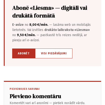
Abonē «Liesma» — digitāli vai
drukātā formātā
E-avīze
no
8,00 €/mēn.
— lasāma web un mobilajās
lietotnēs. Vai izvēlies
drukāto laikrakstu «Liesma»
no
9,50 €/mēn.
— pastkastē trīs reizes nedēļā, ar
pieeju arī e-avīzei.
ABONĒT
VISI PIEDĀVĀJUMI
PIEVIENOJIES SARUNAI
Pievieno komentāru
Komentēt vari arī anonīmi — pietiek norādīt vārdu.