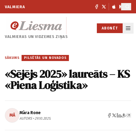
VALMIERA
ABONĒT
VALMIERAS UN
VIDZEMES ZIŅAS
SĀKUMS
/
PILSĒTĀS UN NOVADOS
«Sējējs 2025» laureāts – KS
«Piena Loģistika»
Māra Rone
MĀ
AUTORS • 29.10.2025.