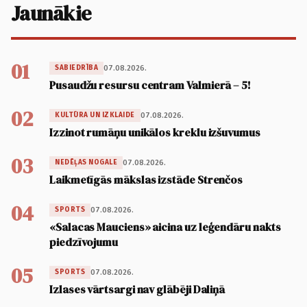
Jaunākie
01
07.08.2026.
SABIEDRĪBA
Pusaudžu resursu centram Valmierā – 5!
02
07.08.2026.
KULTŪRA UN IZKLAIDE
Izzinot rumāņu unikālos kreklu izšuvumus
03
07.08.2026.
NEDĒĻAS NOGALE
Laikmetīgās mākslas izstāde Strenčos
04
07.08.2026.
SPORTS
«Salacas Mauciens» aicina uz leģendāru nakts
piedzīvojumu
05
07.08.2026.
SPORTS
Izlases vārtsargi nav glābēji Daliņā