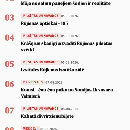
Māja no salmu paneļiem šodien ir realitāte
03
05.08.2026.
PILSĒTĀS UN NOVADOS
Rūjienas aptiekai – 185
04
05.08.2026.
PILSĒTĀS UN NOVADOS
Krāšņi un skanīgi aizvadīti Rūjienas pilsētas
svētki
05
05.08.2026.
PILSĒTĀS UN NOVADOS
Izstādes Rūjienas Izstāžu zālē
06
07.08.2026.
DZĪVESSTILS
Komsi – čau-čau puika no Somijas. Ik vasaru
Valmierā
07
04.08.2026.
PILSĒTĀS UN NOVADOS
Kabatā divvirzienu biļete
05.08.2026.
VIEDOKĻI