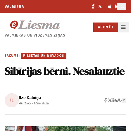
VALMIERA
ABONĒT
VALMIERAS UN
VIDZEMES ZIŅAS
SĀKUMS
/
PILSĒTĀS UN NOVADOS
Sibīrijas bērni. Nesalauztie
Ilze Kalniņa
IL
AUTORS • 17.06.2026.