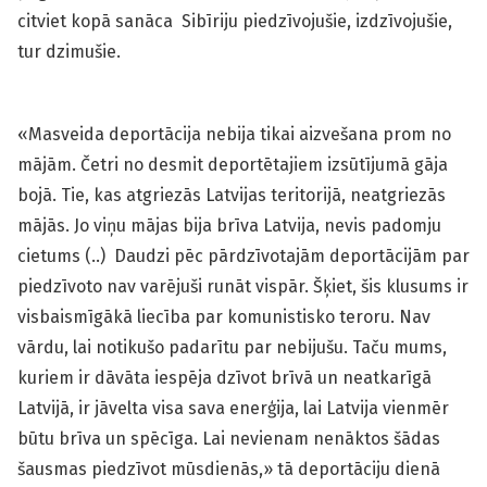
citviet kopā sanāca Sibīriju piedzīvojušie, izdzīvojušie,
tur dzimušie.
«Masveida deportācija nebija tikai aizvešana prom no
mājām. Četri no desmit deportētajiem izsūtījumā gāja
bojā. Tie, kas atgriezās Latvijas teritorijā, neatgriezās
mājās. Jo viņu mājas bija brīva Latvija, nevis padomju
cietums (..) Daudzi pēc pārdzīvotajām deportācijām par
piedzīvoto nav varējuši runāt vispār. Šķiet, šis klusums ir
visbaismīgākā liecība par komunistisko teroru. Nav
vārdu, lai notikušo padarītu par nebijušu. Taču mums,
kuriem ir dāvāta iespēja dzīvot brīvā un neatkarīgā
Latvijā, ir jāvelta visa sava enerģija, lai Latvija vienmēr
būtu brīva un spēcīga. Lai nevienam nenāktos šādas
šausmas piedzīvot mūsdienās,» tā deportāciju dienā