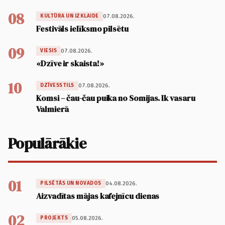
08
07.08.2026.
KULTŪRA UN IZKLAIDE
Festivāls ielīksmo pilsētu
09
07.08.2026.
VIESIS
«Dzīve ir skaista!»
10
07.08.2026.
DZĪVESSTILS
Komsi – čau-čau puika no Somijas. Ik vasaru
Valmierā
Populārākie
01
04.08.2026.
PILSĒTĀS UN NOVADOS
Aizvadītas mājas kafejnīcu dienas
02
05.08.2026.
PROJEKTS