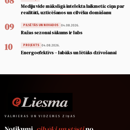
08
Mediju vide mākslīgā intelekta laikmetā: cīņa par
realitāti, uzticēšanos un cilvēku domāšanu
09
04.08.2026.
PILSĒTĀS UN NOVADOS
Ražas sezonai sākums ir labs
10
04.08.2026.
PROJEKTS
Energoefektīvs – labāks un lētāks dzīvošanai
VALMIERAS UN VIDZEMES ZIŅAS
Notikumi,
cilvēki un stāsti
no