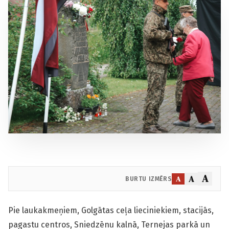
A
A
A
BURTU IZMĒRS
Pie laukakmeņiem, Golgātas ceļa lieciniekiem, stacijās,
pagastu centros, Sniedzēnu kalnā, Ternejas parkā un