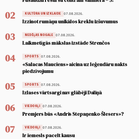
Pusaudžu resursu centram Valmierā – 5!
02
07.08.2026.
KULTŪRA UN IZKLAIDE
Izzinot rumāņu unikālos kreklu izšuvumus
03
07.08.2026.
NEDĒĻAS NOGALE
Laikmetīgās mākslas izstāde Strenčos
04
07.08.2026.
SPORTS
«Salacas Mauciens» aicina uz leģendāru nakts
piedzīvojumu
05
07.08.2026.
SPORTS
Izlases vārtsargi nav glābēji Daliņā
06
07.08.2026.
VIEDOKĻI
Premjers būs «Andris Stepaņenko-Šlesers»?
07
07.08.2026.
VIEDOKĻI
Ir iemesls pacelt kausu