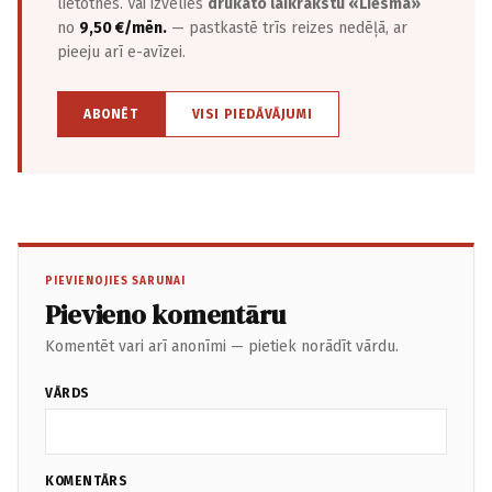
lietotnēs. Vai izvēlies
drukāto laikrakstu «Liesma»
no
9,50 €/mēn.
— pastkastē trīs reizes nedēļā, ar
pieeju arī e-avīzei.
ABONĒT
VISI PIEDĀVĀJUMI
PIEVIENOJIES SARUNAI
Pievieno komentāru
Komentēt vari arī anonīmi — pietiek norādīt vārdu.
VĀRDS
KOMENTĀRS