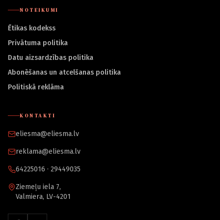
NOTEIKUMI
Ētikas kodekss
Privātuma politika
Datu aizsardzības politika
Abonēšanas un atcelšanas politika
Politiskā reklāma
KONTAKTI
eliesma@eliesma.lv
reklama@eliesma.lv
64225016 · 29449035
Ziemeļu iela 7,
Valmiera, LV-4201