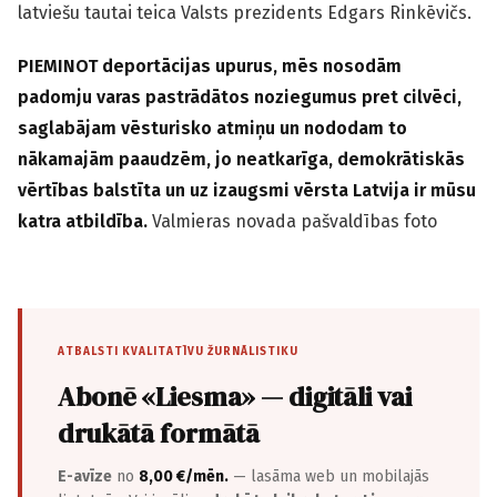
latviešu tautai teica Valsts prezidents Edgars Rinkēvičs.
PIEMINOT deportācijas upurus, mēs nosodām
padomju varas pastrādātos noziegumus pret cilvēci,
saglabājam vēsturisko atmiņu un nododam to
nākamajām paaudzēm, jo neatkarīga, demokrātiskās
vērtības balstīta un uz izaugsmi vērsta Latvija ir mūsu
katra atbildība.
Valmieras novada pašvaldības foto
ATBALSTI KVALITATĪVU ŽURNĀLISTIKU
Abonē «Liesma» — digitāli vai
drukātā formātā
E-avīze
no
8,00 €/mēn.
— lasāma web un mobilajās