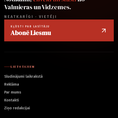
Valmieras un Vidzemes.
NEATKARĪGI · VIETĒJI
KĻŪSTI PAR LASĪTĀJU
Abonē Liesmu
LIETOTĀJIEM
Sludinājumi laikrakstā
Reklāma
Par mums
Kontakti
Ziņo redakcijai