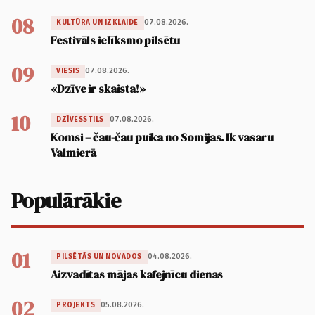
08
07.08.2026.
KULTŪRA UN IZKLAIDE
Festivāls ielīksmo pilsētu
09
07.08.2026.
VIESIS
«Dzīve ir skaista!»
10
07.08.2026.
DZĪVESSTILS
Komsi – čau-čau puika no Somijas. Ik vasaru
Valmierā
Populārākie
01
04.08.2026.
PILSĒTĀS UN NOVADOS
Aizvadītas mājas kafejnīcu dienas
02
05.08.2026.
PROJEKTS