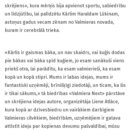
skrējiens», kura mērķis bija apvienot sportu, sabiedrību
un līdzjūtību, lai palīdzētu Kārlim Haraldam Lūkinam,
astoņus gadus vecam zēnam no Valmieras novada,
kuram ir cerebrālā trieka.
«Kārlis ir gaismas bāka, un nav skaidrs, vai kuģis dodas
pie bākas vai bāka spīd kuģiem, jo esam sanākuši viens
priekš otra, lai parādītu, ka esam valmierieši, ka esam
kopā un kopā stipri. Mums ir labas idejas, mums ir
fantastiski uzņēmēji, brīnišķīgi ziedotāji, un ticam, ka šis
ir tikai sākums,» tā biedrības «Valmiera Next» pārstāve
un skrējiena idejas autore, organizētāja Liene Atlāce,
kura kopā ar dzīvesbiedru un vairākiem darbīgiem
Valmieras cilvēkiem, biedrībām, uzņēmējiem ir gatava
attīstīt ideju par kopienas devumu pašvaldībai, mūsu