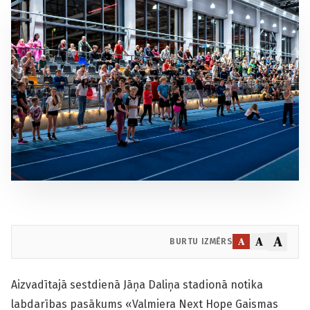
A
A
A
BURTU IZMĒRS
Aizvadītajā sestdienā Jāņa Daliņa stadionā notika
labdarības pasākums «Valmiera Next Hope Gaismas