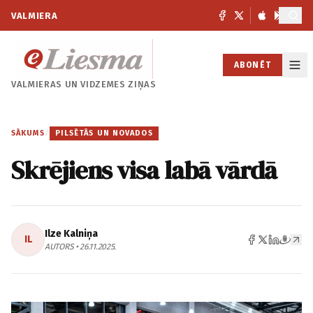
VALMIERA
ABONĒT
VALMIERAS UN
VIDZEMES ZIŅAS
SĀKUMS
/
PILSĒTĀS UN NOVADOS
Skrējiens visa labā vārdā
Ilze Kalniņa
IL
AUTORS • 26.11.2025.