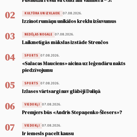
02
07.08.2026.
KULTŪRA UN IZKLAIDE
Izzinot rumāņu unikālos kreklu izšuvumus
03
07.08.2026.
NEDĒĻAS NOGALE
Laikmetīgās mākslas izstāde Strenčos
04
07.08.2026.
SPORTS
«Salacas Mauciens» aicina uz leģendāru nakts
piedzīvojumu
05
07.08.2026.
SPORTS
Izlases vārtsargi nav glābēji Daliņā
06
07.08.2026.
VIEDOKĻI
Premjers būs «Andris Stepaņenko-Šlesers»?
07
07.08.2026.
VIEDOKĻI
Ir iemesls pacelt kausu