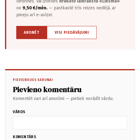
lietotnēs. Vai izvēlies
drukāto laikrakstu «Liesma»
no
9,50 €/mēn.
— pastkastē trīs reizes nedēļā, ar
pieeju arī e-avīzei.
ABONĒT
VISI PIEDĀVĀJUMI
PIEVIENOJIES SARUNAI
Pievieno komentāru
Komentēt vari arī anonīmi — pietiek norādīt vārdu.
VĀRDS
KOMENTĀRS