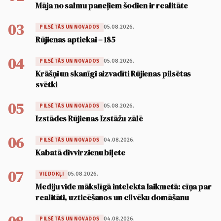
Māja no salmu paneļiem šodien ir realitāte
03
05.08.2026.
PILSĒTĀS UN NOVADOS
Rūjienas aptiekai – 185
04
05.08.2026.
PILSĒTĀS UN NOVADOS
Krāšņi un skanīgi aizvadīti Rūjienas pilsētas
svētki
05
05.08.2026.
PILSĒTĀS UN NOVADOS
Izstādes Rūjienas Izstāžu zālē
06
04.08.2026.
PILSĒTĀS UN NOVADOS
Kabatā divvirzienu biļete
07
05.08.2026.
VIEDOKĻI
Mediju vide mākslīgā intelekta laikmetā: cīņa par
realitāti, uzticēšanos un cilvēku domāšanu
04.08.2026.
PILSĒTĀS UN NOVADOS