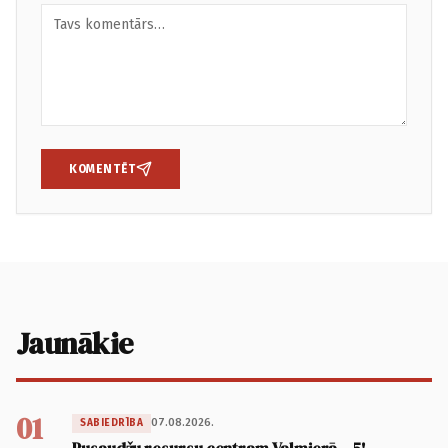
KOMENTĒT
Jaunākie
01
07.08.2026.
SABIEDRĪBA
Pusaudžu resursu centram Valmierā – 5!