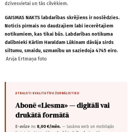
dzīvesvietai un tās cilvēkiem.
GAISMAS NAKTS labdarības skrējiens ir noslēdzies.
Noticis pirmais no daudzajiem labi iecerētajiem
notikumiem, kas tikai būs. Labdarības notikuma
dalībnieki Kārlim Haraldam Lūkinam dāvāja sirds
siltumu, smaidu, uzmanību un saziedoja 4745 eiro.
Arvja Ertmaņa foto
ATBALSTI KVALITATĪVU ŽURNĀLISTIKU
Abonē «Liesma» — digitāli vai
drukātā formātā
E-avīze
no
8,00 €/mēn.
— lasāma web un mobilajās