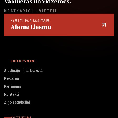
Valmieras un Vidzemes.
NEATKARĪGI · VIETĒJI
KĻŪSTI PAR LASĪTĀJU
Abonē Liesmu
LIETOTĀJIEM
Sludinājumi laikrakstā
Reklāma
Par mums
Kontakti
Ziņo redakcijai
NOTEIKUMI