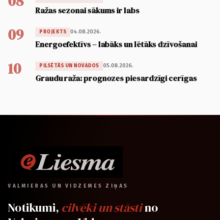
08
Ražas sezonai sākums ir labs
09
04.08.2026.
PROJEKTS
Energoefektīvs – labāks un lētāks dzīvošanai
10
05.08.2026.
PILSĒTĀS UN NOVADOS
Graudu raža: prognozes piesardzīgi cerīgas
VALMIERAS UN VIDZEMES ZIŅAS
Notikumi,
cilvēki un stāsti
no