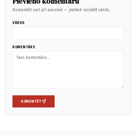
Pievieno komentāru
Komentēt vari arī anonīmi — pietiek norādīt vārdu.
VĀRDS
KOMENTĀRS
KOMENTĒT