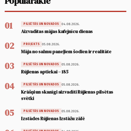
Populārākie
01
04.08.2026.
PILSĒTĀS UN NOVADOS
Aizvadītas mājas kafejnīcu dienas
02
05.08.2026.
PROJEKTS
Māja no salmu paneļiem šodien ir realitāte
03
05.08.2026.
PILSĒTĀS UN NOVADOS
Rūjienas aptiekai – 185
04
05.08.2026.
PILSĒTĀS UN NOVADOS
Krāšņi un skanīgi aizvadīti Rūjienas pilsētas
svētki
05
05.08.2026.
PILSĒTĀS UN NOVADOS
Izstādes Rūjienas Izstāžu zālē