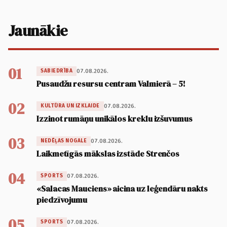
Jaunākie
01
07.08.2026.
SABIEDRĪBA
Pusaudžu resursu centram Valmierā – 5!
02
07.08.2026.
KULTŪRA UN IZKLAIDE
Izzinot rumāņu unikālos kreklu izšuvumus
03
07.08.2026.
NEDĒĻAS NOGALE
Laikmetīgās mākslas izstāde Strenčos
04
07.08.2026.
SPORTS
«Salacas Mauciens» aicina uz leģendāru nakts
piedzīvojumu
05
07.08.2026.
SPORTS