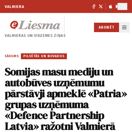
VALMIERA
ABONĒT
VALMIERAS UN
VIDZEMES ZIŅAS
SĀKUMS
/
PILSĒTĀS UN NOVADOS
Somijas masu mediju un
autobūves uzņēmumu
pārstāvji apmeklē «Patria»
grupas uzņēmuma
«Defence Partnership
Latvia» ražotni Valmierā