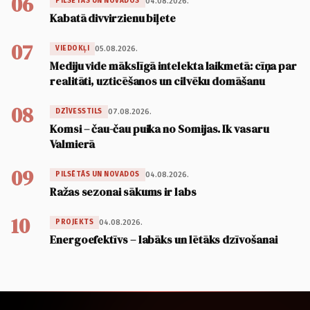
06
04.08.2026.
PILSĒTĀS UN NOVADOS
Kabatā divvirzienu biļete
07
05.08.2026.
VIEDOKĻI
Mediju vide mākslīgā intelekta laikmetā: cīņa par
realitāti, uzticēšanos un cilvēku domāšanu
08
07.08.2026.
DZĪVESSTILS
Komsi – čau-čau puika no Somijas. Ik vasaru
Valmierā
09
04.08.2026.
PILSĒTĀS UN NOVADOS
Ražas sezonai sākums ir labs
10
04.08.2026.
PROJEKTS
Energoefektīvs – labāks un lētāks dzīvošanai