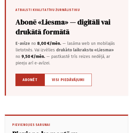
ATBALSTI KVALITATĪVU ŽURNĀLISTIKU
Abonē «Liesma» — digitāli vai
drukātā formātā
E-avīze
no
8,00 €/mēn.
— lasāma web un mobilajās
lietotnēs. Vai izvēlies
drukāto laikrakstu «Liesma»
no
9,50 €/mēn.
— pastkastē trīs reizes nedēļā, ar
pieeju arī e-avīzei.
ABONĒT
VISI PIEDĀVĀJUMI
PIEVIENOJIES SARUNAI