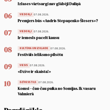
Izlases vārtsargi nav glābēji Daliņā
06
07.08.2026.
VIEDOKĻI
Premjers būs «Andris Stepaņenko-Šlesers»?
07
07.08.2026.
VIEDOKĻI
Ir iemesls pacelt kausu
08
07.08.2026.
KULTŪRA UN IZKLAIDE
Festivāls ielīksmo pilsētu
09
07.08.2026.
VIESIS
«Dzīve ir skaista!»
10
07.08.2026.
DZĪVESSTILS
Komsi – čau-čau puika no Somijas. Ik vasaru
Valmierā