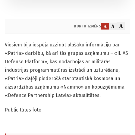
A
A
A
BURTU IZMĒRS
Viesiem bija iespēja uzzināt plašāku informāciju par
«Patria» darbību, kā arī tās grupas uzņēmumu – «ILIAS
Defense Platform», kas nodarbojas ar militārās
industrijas programmatūras izstrādi un uzturēšanu,
«Patria» daļēji piederošā starptautiskā kosmosa un
aizsardzības uzņēmuma «Nammo» un kopuzņēmuma
«Defence Partnership Latvia» aktualitātes.
Publicitātes foto