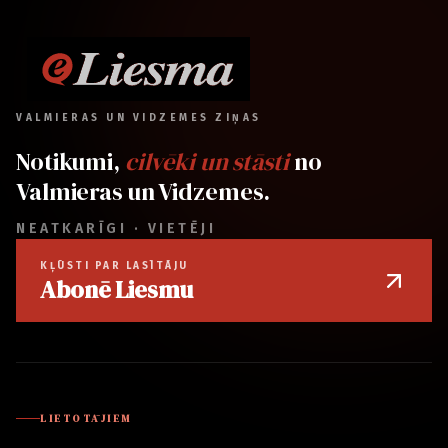
VALMIERAS UN VIDZEMES ZIŅAS
Notikumi,
cilvēki un stāsti
no
Valmieras un Vidzemes.
NEATKARĪGI · VIETĒJI
KĻŪSTI PAR LASĪTĀJU
Abonē Liesmu
LIETOTĀJIEM