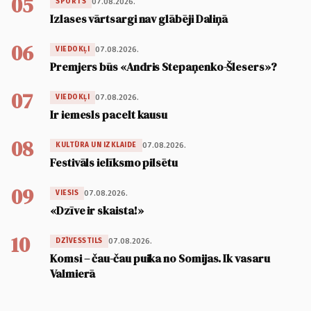
05
07.08.2026.
SPORTS
Izlases vārtsargi nav glābēji Daliņā
06
07.08.2026.
VIEDOKĻI
Premjers būs «Andris Stepaņenko-Šlesers»?
07
07.08.2026.
VIEDOKĻI
Ir iemesls pacelt kausu
08
07.08.2026.
KULTŪRA UN IZKLAIDE
Festivāls ielīksmo pilsētu
09
07.08.2026.
VIESIS
«Dzīve ir skaista!»
10
07.08.2026.
DZĪVESSTILS
Komsi – čau-čau puika no Somijas. Ik vasaru
Valmierā