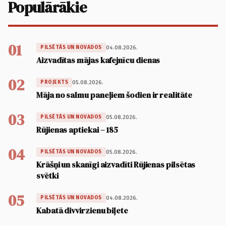
Populārākie
01
04.08.2026.
PILSĒTĀS UN NOVADOS
Aizvadītas mājas kafejnīcu dienas
02
05.08.2026.
PROJEKTS
Māja no salmu paneļiem šodien ir realitāte
03
05.08.2026.
PILSĒTĀS UN NOVADOS
Rūjienas aptiekai – 185
04
05.08.2026.
PILSĒTĀS UN NOVADOS
Krāšņi un skanīgi aizvadīti Rūjienas pilsētas
svētki
05
04.08.2026.
PILSĒTĀS UN NOVADOS
Kabatā divvirzienu biļete