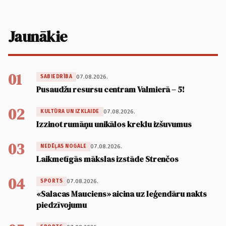
Jaunākie
01
07.08.2026.
SABIEDRĪBA
Pusaudžu resursu centram Valmierā – 5!
02
07.08.2026.
KULTŪRA UN IZKLAIDE
Izzinot rumāņu unikālos kreklu izšuvumus
03
07.08.2026.
NEDĒĻAS NOGALE
Laikmetīgās mākslas izstāde Strenčos
04
07.08.2026.
SPORTS
«Salacas Mauciens» aicina uz leģendāru nakts
piedzīvojumu