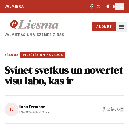
VALMIERA
ABONĒT
VALMIERAS UN
VIDZEMES ZIŅAS
SĀKUMS
/
PILSĒTĀS UN NOVADOS
Svinēt svētkus un novērtēt
visu labo, kas ir
Ilona Fērmane
IL
AUTORS • 03.06.2025.