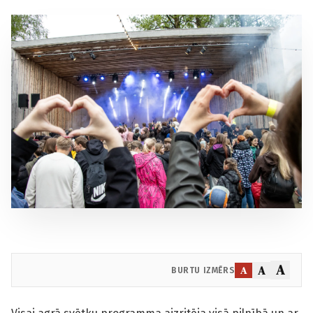
A
A
A
BURTU IZMĒRS