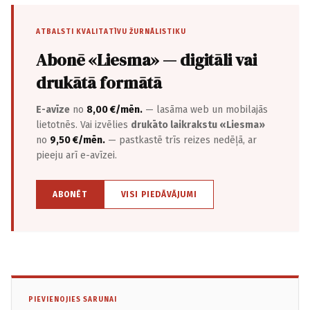
ATBALSTI KVALITATĪVU ŽURNĀLISTIKU
Abonē «Liesma» — digitāli vai
drukātā formātā
E-avīze
no
8,00 €/mēn.
— lasāma web un mobilajās
lietotnēs. Vai izvēlies
drukāto laikrakstu «Liesma»
no
9,50 €/mēn.
— pastkastē trīs reizes nedēļā, ar
pieeju arī e-avīzei.
ABONĒT
VISI PIEDĀVĀJUMI
PIEVIENOJIES SARUNAI