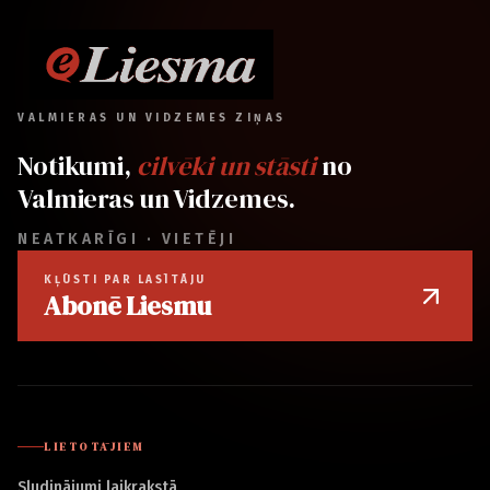
VALMIERAS UN VIDZEMES ZIŅAS
Notikumi,
cilvēki un stāsti
no
Valmieras un Vidzemes.
NEATKARĪGI · VIETĒJI
KĻŪSTI PAR LASĪTĀJU
Abonē Liesmu
LIETOTĀJIEM
Sludinājumi laikrakstā