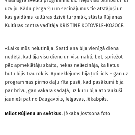
Visai agrā svētku programma aizritēja visā pilnībā un ar
uzviju. Kādu pēcgaršu un secinājumus tie atstājuši un
kas gaidāms kultūras dzīvē turpmāk, stāsta Rūjienas
Kultūras centra vadītāja KRISTĪNE KOTOVELE-KOŽOČE.
«Laiks mūs nelutināja. Sestdiena bija vienīgā diena
nedēļā, kad lija visu dienu un visu nakti, bet, spriežot
pēc apmeklētāju skaita, nekas neliecināja, ka lietus
būtu bijis traucēklis. Apmeklējums bija ļoti liels – gan uz
programmas pirmo daļu rīta pusē, kad pasākumi bija
par brīvu, gan vakara sadaļā, uz kuru bija atbraukuši
jaunieši pat no Daugavpils, Jelgavas, Jēkabpils.
Mīlot Rūjienu un svētkus.
Jēkaba Jostsona foto