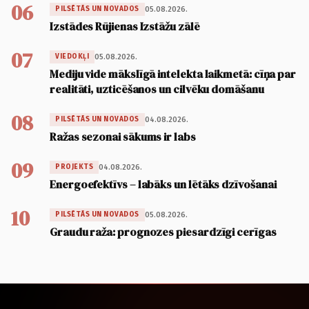
06
05.08.2026.
PILSĒTĀS UN NOVADOS
Izstādes Rūjienas Izstāžu zālē
07
05.08.2026.
VIEDOKĻI
Mediju vide mākslīgā intelekta laikmetā: cīņa par
realitāti, uzticēšanos un cilvēku domāšanu
08
04.08.2026.
PILSĒTĀS UN NOVADOS
Ražas sezonai sākums ir labs
09
04.08.2026.
PROJEKTS
Energoefektīvs – labāks un lētāks dzīvošanai
10
05.08.2026.
PILSĒTĀS UN NOVADOS
Graudu raža: prognozes piesardzīgi cerīgas