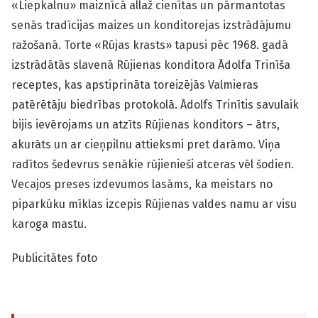
«Liepkalnu» maiznīcā allaž cienītas un pārmantotas
senās tradīcijas maizes un konditorejas izstrādājumu
ražošanā. Torte «Rūjas krasts» tapusi pēc 1968. gadā
izstrādātās slavenā Rūjienas konditora Ādolfa Trinīša
receptes, kas apstiprināta toreizējās Valmieras
patērētāju biedrības protokolā. Ādolfs Trinītis savulaik
bijis ievērojams un atzīts Rūjienas konditors – ātrs,
akurāts un ar cieņpilnu attieksmi pret darāmo. Viņa
radītos šedevrus senākie rūjienieši atceras vēl šodien.
Vecajos preses izdevumos lasāms, ka meistars no
piparkūku mīklas izcepis Rūjienas valdes namu ar visu
karoga mastu.
Publicitātes foto