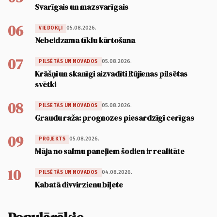
Svarīgais un mazsvarīgais
06
05.08.2026.
VIEDOKĻI
Nebeidzama tīklu kārtošana
07
05.08.2026.
PILSĒTĀS UN NOVADOS
Krāšņi un skanīgi aizvadīti Rūjienas pilsētas
svētki
08
05.08.2026.
PILSĒTĀS UN NOVADOS
Graudu raža: prognozes piesardzīgi cerīgas
09
05.08.2026.
PROJEKTS
Māja no salmu paneļiem šodien ir realitāte
10
04.08.2026.
PILSĒTĀS UN NOVADOS
Kabatā divvirzienu biļete