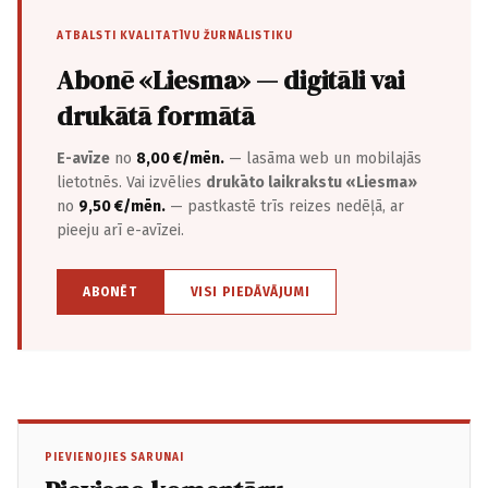
ATBALSTI KVALITATĪVU ŽURNĀLISTIKU
Abonē «Liesma» — digitāli vai
drukātā formātā
E-avīze
no
8,00 €/mēn.
— lasāma web un mobilajās
lietotnēs. Vai izvēlies
drukāto laikrakstu «Liesma»
no
9,50 €/mēn.
— pastkastē trīs reizes nedēļā, ar
pieeju arī e-avīzei.
ABONĒT
VISI PIEDĀVĀJUMI
PIEVIENOJIES SARUNAI