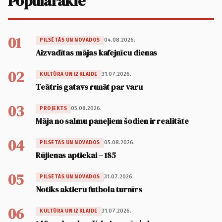
Populārākie
01
04.08.2026.
PILSĒTĀS UN NOVADOS
Aizvadītas mājas kafejnīcu dienas
02
31.07.2026.
KULTŪRA UN IZKLAIDE
Teātris gatavs runāt par varu
03
05.08.2026.
PROJEKTS
Māja no salmu paneļiem šodien ir realitāte
04
05.08.2026.
PILSĒTĀS UN NOVADOS
Rūjienas aptiekai – 185
05
31.07.2026.
PILSĒTĀS UN NOVADOS
Notiks aktieru futbola turnīrs
06
31.07.2026.
KULTŪRA UN IZKLAIDE