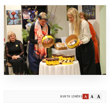
A
A
A
BURTU IZMĒRS