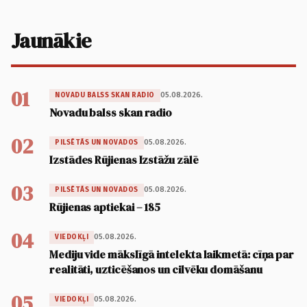
Jaunākie
01
05.08.2026.
NOVADU BALSS SKAN RADIO
Novadu balss skan radio
02
05.08.2026.
PILSĒTĀS UN NOVADOS
Izstādes Rūjienas Izstāžu zālē
03
05.08.2026.
PILSĒTĀS UN NOVADOS
Rūjienas aptiekai – 185
04
05.08.2026.
VIEDOKĻI
Mediju vide mākslīgā intelekta laikmetā: cīņa par
realitāti, uzticēšanos un cilvēku domāšanu
05
05.08.2026.
VIEDOKĻI