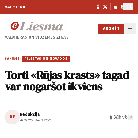
VALMIERA
ABONĒT
VALMIERAS UN
VIDZEMES ZIŅAS
SĀKUMS
/
PILSĒTĀS UN NOVADOS
Torti «Rūjas krasts» tagad
var nogaršot ikviens
Redakcija
RE
AUTORS • 14.01.2025.