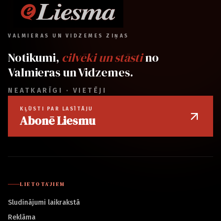
VALMIERAS UN VIDZEMES ZIŅAS
Notikumi,
cilvēki un stāsti
no
Valmieras un Vidzemes.
NEATKARĪGI · VIETĒJI
KĻŪSTI PAR LASĪTĀJU
Abonē Liesmu
LIETOTĀJIEM
Sludinājumi laikrakstā
Reklāma