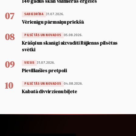
140 gadus skan Valmieras ērģeles
07
31.07.2026.
SABIEDRĪBA
Vērienīgu pārmaiņu priekšā
08
05.08.2026.
PILSĒTĀS UN NOVADOS
Krāšņi un skanīgi aizvadīti Rūjienas pilsētas
svētki
09
31.07.2026.
VIESIS
Pievilkušies pretpoli
10
04.08.2026.
PILSĒTĀS UN NOVADOS
Kabatā divvirzienu biļete