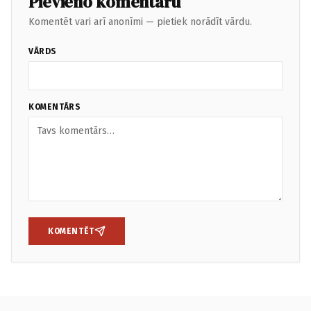
Pievieno komentāru
Komentēt vari arī anonīmi — pietiek norādīt vārdu.
VĀRDS
KOMENTĀRS
KOMENTĒT