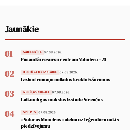
Jaunākie
01
07.08.2026.
SABIEDRĪBA
Pusaudžu resursu centram Valmierā – 5!
02
07.08.2026.
KULTŪRA UN IZKLAIDE
Izzinot rumāņu unikālos kreklu izšuvumus
03
07.08.2026.
NEDĒĻAS NOGALE
Laikmetīgās mākslas izstāde Strenčos
04
07.08.2026.
SPORTS
«Salacas Mauciens» aicina uz leģendāru nakts
piedzīvojumu