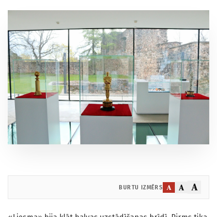
A
A
A
BURTU IZMĒRS