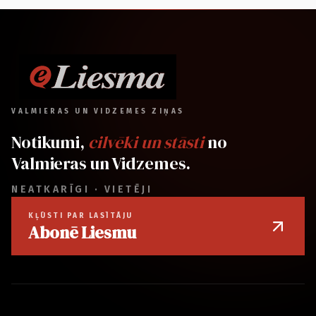
VALMIERAS UN VIDZEMES ZIŅAS
Notikumi,
cilvēki un stāsti
no
Valmieras un Vidzemes.
NEATKARĪGI · VIETĒJI
KĻŪSTI PAR LASĪTĀJU
Abonē Liesmu