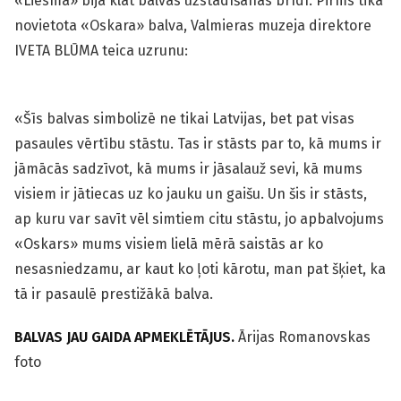
«Liesma» bija klāt balvas uzstādīšanas brīdī. Pirms tika
novietota «Oskara» balva, Valmieras muzeja direktore
IVETA BLŪMA teica uzrunu:
«Šīs balvas simbolizē ne tikai Latvijas, bet pat visas
pasaules vērtību stāstu. Tas ir stāsts par to, kā mums ir
jāmācās sadzīvot, kā mums ir jāsalauž sevi, kā mums
visiem ir jātiecas uz ko jauku un gaišu. Un šis ir stāsts,
ap kuru var savīt vēl simtiem citu stāstu, jo apbalvojums
«Oskars» mums visiem lielā mērā saistās ar ko
nesasniedzamu, ar kaut ko ļoti kārotu, man pat šķiet, ka
tā ir pasaulē prestižākā balva.
BALVAS JAU GAIDA APMEKLĒTĀJUS.
Ārijas Romanovskas
foto