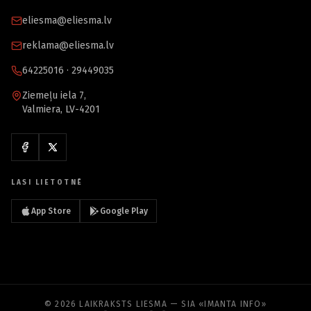
eliesma@eliesma.lv
reklama@eliesma.lv
64225016 · 29449035
Ziemeļu iela 7,
Valmiera, LV-4201
LASI LIETOTNĒ
App Store
Google Play
© 2026 LAIKRAKSTS LIESMA — SIA «IMANTA INFO»