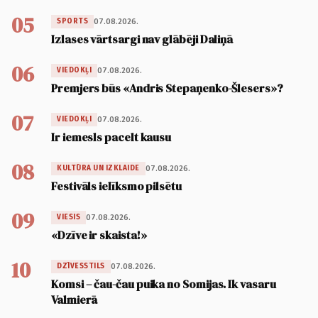
05
07.08.2026.
SPORTS
Izlases vārtsargi nav glābēji Daliņā
06
07.08.2026.
VIEDOKĻI
Premjers būs «Andris Stepaņenko-Šlesers»?
07
07.08.2026.
VIEDOKĻI
Ir iemesls pacelt kausu
08
07.08.2026.
KULTŪRA UN IZKLAIDE
Festivāls ielīksmo pilsētu
09
07.08.2026.
VIESIS
«Dzīve ir skaista!»
10
07.08.2026.
DZĪVESSTILS
Komsi – čau-čau puika no Somijas. Ik vasaru
Valmierā