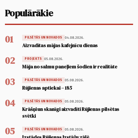
Populārākie
01
04.08.2026.
PILSĒTĀS UN NOVADOS
Aizvadītas mājas kafejnīcu dienas
02
05.08.2026.
PROJEKTS
Māja no salmu paneļiem šodien ir realitāte
03
05.08.2026.
PILSĒTĀS UN NOVADOS
Rūjienas aptiekai – 185
04
05.08.2026.
PILSĒTĀS UN NOVADOS
Krāšņi un skanīgi aizvadīti Rūjienas pilsētas
svētki
05
05.08.2026.
PILSĒTĀS UN NOVADOS
Izstādes Rūjienas Izstāžu zālē