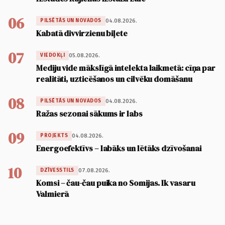
06
04.08.2026.
PILSĒTĀS UN NOVADOS
Kabatā divvirzienu biļete
07
05.08.2026.
VIEDOKĻI
Mediju vide mākslīgā intelekta laikmetā: cīņa par
realitāti, uzticēšanos un cilvēku domāšanu
08
04.08.2026.
PILSĒTĀS UN NOVADOS
Ražas sezonai sākums ir labs
09
04.08.2026.
PROJEKTS
Energoefektīvs – labāks un lētāks dzīvošanai
10
07.08.2026.
DZĪVESSTILS
Komsi – čau-čau puika no Somijas. Ik vasaru
Valmierā