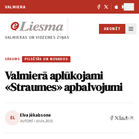
VALMIERA
ABONĒT
VALMIERAS UN
VIDZEMES ZIŅAS
SĀKUMS
/
PILSĒTĀS UN NOVADOS
Valmierā aplūkojami
«Straumes» apbalvojumi
Elva Jēkabsone
EL
AUTORS • 30.04.2025.