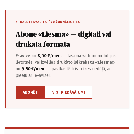
ATBALSTI KVALITATĪVU ŽURNĀLISTIKU
Abonē «Liesma» — digitāli vai
drukātā formātā
E-avīze
no
8,00 €/mēn.
— lasāma web un mobilajās
lietotnēs. Vai izvēlies
drukāto laikrakstu «Liesma»
no
9,50 €/mēn.
— pastkastē trīs reizes nedēļā, ar
pieeju arī e-avīzei.
ABONĒT
VISI PIEDĀVĀJUMI