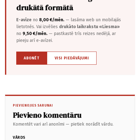
drukātā formātā
E-avīze
no
8,00 €/mēn.
— lasāma web un mobilajās
lietotnēs. Vai izvēlies
drukāto laikrakstu «Liesma»
no
9,50 €/mēn.
— pastkastē trīs reizes nedēļā, ar
pieeju arī e-avīzei.
ABONĒT
VISI PIEDĀVĀJUMI
PIEVIENOJIES SARUNAI
Pievieno komentāru
Komentēt vari arī anonīmi — pietiek norādīt vārdu.
VĀRDS