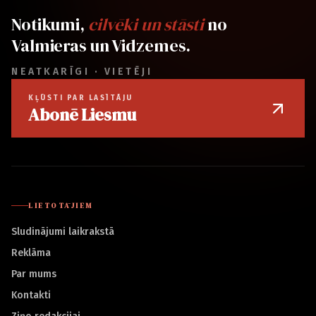
Notikumi,
cilvēki un stāsti
no
Valmieras un Vidzemes.
NEATKARĪGI · VIETĒJI
KĻŪSTI PAR LASĪTĀJU
Abonē Liesmu
LIETOTĀJIEM
Sludinājumi laikrakstā
Reklāma
Par mums
Kontakti