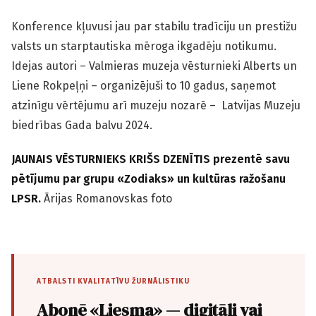
Konference kļuvusi jau par stabilu tradīciju un prestižu
valsts un starptautiska mēroga ikgadēju notikumu.
Idejas autori – Valmieras muzeja vēsturnieki Alberts un
Liene Rokpeļņi – organizējuši to 10 gadus, saņemot
atzinīgu vērtējumu arī muzeju nozarē – Latvijas Muzeju
biedrības Gada balvu 2024.
JAUNAIS VĒSTURNIEKS KRIŠS DZENĪTIS prezentē savu
pētījumu par grupu «Zodiaks» un kultūras ražošanu
LPSR.
Ārijas Romanovskas foto
ATBALSTI KVALITATĪVU ŽURNĀLISTIKU
Abonē «Liesma» — digitāli vai