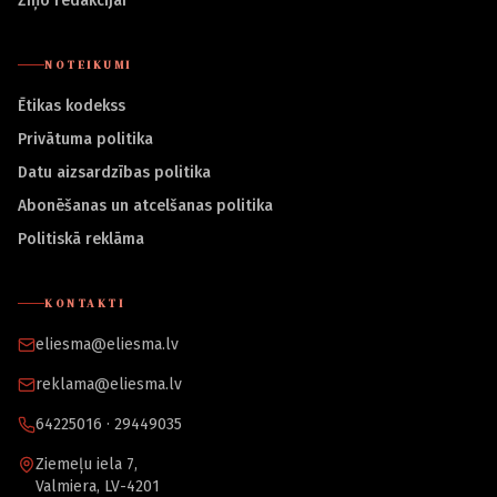
Ziņo redakcijai
NOTEIKUMI
Ētikas kodekss
Privātuma politika
Datu aizsardzības politika
Abonēšanas un atcelšanas politika
Politiskā reklāma
KONTAKTI
eliesma@eliesma.lv
reklama@eliesma.lv
64225016 · 29449035
Ziemeļu iela 7,
Valmiera, LV-4201