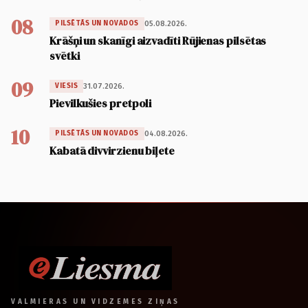
08
05.08.2026.
PILSĒTĀS UN NOVADOS
Krāšņi un skanīgi aizvadīti Rūjienas pilsētas
svētki
09
31.07.2026.
VIESIS
Pievilkušies pretpoli
10
04.08.2026.
PILSĒTĀS UN NOVADOS
Kabatā divvirzienu biļete
VALMIERAS UN VIDZEMES ZIŅAS