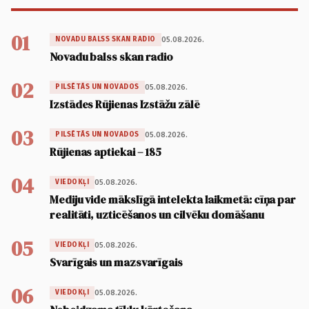
01
05.08.2026.
NOVADU BALSS SKAN RADIO
Novadu balss skan radio
02
05.08.2026.
PILSĒTĀS UN NOVADOS
Izstādes Rūjienas Izstāžu zālē
03
05.08.2026.
PILSĒTĀS UN NOVADOS
Rūjienas aptiekai – 185
04
05.08.2026.
VIEDOKĻI
Mediju vide mākslīgā intelekta laikmetā: cīņa par
realitāti, uzticēšanos un cilvēku domāšanu
05
05.08.2026.
VIEDOKĻI
Svarīgais un mazsvarīgais
06
05.08.2026.
VIEDOKĻI