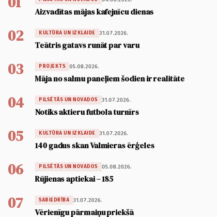
01
Aizvadītas mājas kafejnīcu dienas
02
31.07.2026.
KULTŪRA UN IZKLAIDE
Teātris gatavs runāt par varu
03
05.08.2026.
PROJEKTS
Māja no salmu paneļiem šodien ir realitāte
04
31.07.2026.
PILSĒTĀS UN NOVADOS
Notiks aktieru futbola turnīrs
05
31.07.2026.
KULTŪRA UN IZKLAIDE
140 gadus skan Valmieras ērģeles
06
05.08.2026.
PILSĒTĀS UN NOVADOS
Rūjienas aptiekai – 185
07
31.07.2026.
SABIEDRĪBA
Vērienīgu pārmaiņu priekšā