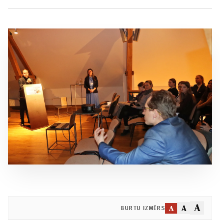
A
A
A
BURTU IZMĒRS