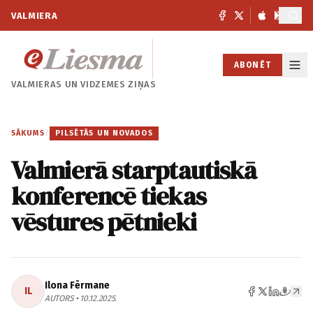
VALMIERA
ABONĒT
VALMIERAS UN
VIDZEMES ZIŅAS
SĀKUMS
/
PILSĒTĀS UN NOVADOS
Valmierā starptautiskā
konferencē tiekas
vēstures pētnieki
Ilona Fērmane
IL
AUTORS • 10.12.2025.