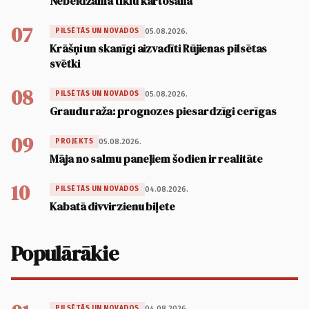
Nebeidzama tīklu kārtošana
07
05.08.2026.
PILSĒTĀS UN NOVADOS
Krāšņi un skanīgi aizvadīti Rūjienas pilsētas
svētki
08
05.08.2026.
PILSĒTĀS UN NOVADOS
Graudu raža: prognozes piesardzīgi cerīgas
09
05.08.2026.
PROJEKTS
Māja no salmu paneļiem šodien ir realitāte
10
04.08.2026.
PILSĒTĀS UN NOVADOS
Kabatā divvirzienu biļete
Populārākie
04.08.2026.
PILSĒTĀS UN NOVADOS