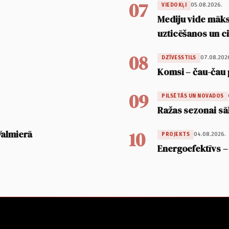
07
05.08.2026.
VIEDOKĻI
Mediju vide māksl
uzticēšanos un 
08
07.08.202
DZĪVESSTILS
Komsi – čau-čau 
09
PILSĒTĀS UN NOVADOS
Ražas sezonai sā
10
Valmierā
04.08.2026.
PROJEKTS
Energoefektīvs –