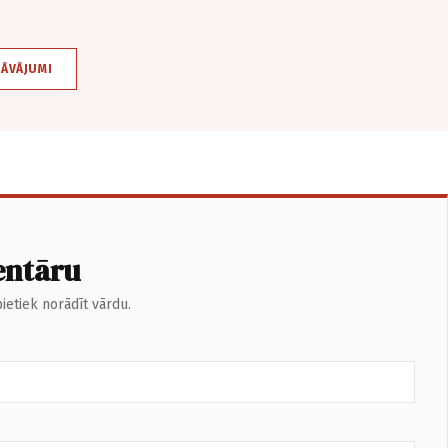
DĀVĀJUMI
entāru
ietiek norādīt vārdu.