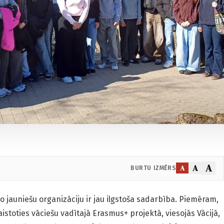
A
A
A
BURTU IZMĒRS
lo jauniešu organizāciju ir jau ilgstoša sadarbība. Piemēram,
istoties vāciešu vadītajā Erasmus+ projektā, viesojās Vācijā,