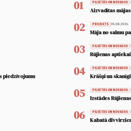
01
PILSĒTĀS UN NOVADOS
Aizvadītas mājas
02
05.08.2026.
PROJEKTS
Māja no salmu pan
03
PILSĒTĀS UN NOVADOS
Rūjienas aptiekai
04
PILSĒTĀS UN NOVADOS
s piedzīvojumu
Krāšņi un skanīgi
05
PILSĒTĀS UN NOVADOS
Izstādes Rūjienas
06
PILSĒTĀS UN NOVADOS
Kabatā divvirzien