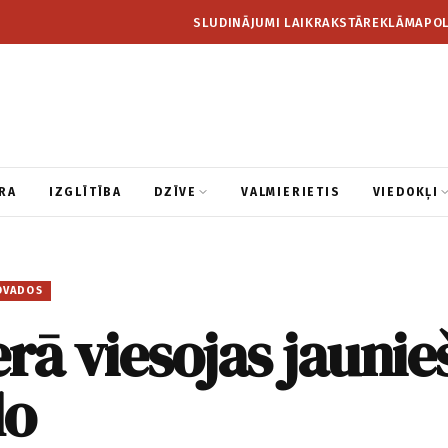
SLUDINĀJUMI LAIKRAKSTĀ
REKLĀMA
POL
RA
IZGLĪTĪBA
DZĪVE
VALMIERIETIS
VIEDOKĻI
OVADOS
rā viesojas jaunie
lo