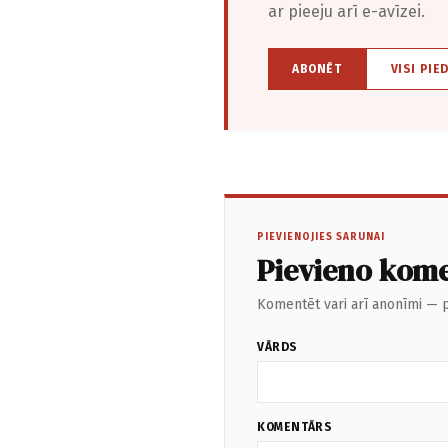
ar pieeju arī e-avīzei.
ABONĒT
VISI PIE
PIEVIENOJIES SARUNAI
Pievieno kom
Komentēt vari arī anonīmi — p
VĀRDS
KOMENTĀRS