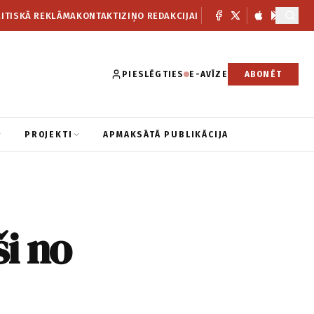
ITISKĀ REKLĀMA
KONTAKTI
ZIŅO REDAKCIJAI
PIESLĒGTIES
E-AVĪZE
ABONĒT
PROJEKTI
APMAKSĀTĀ PUBLIKĀCIJA
ši no