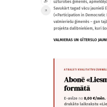
uzturoties ģimenēs, apmeklējo
Savukārt tagad vācu jaunieši 
(«Participation in Democratic 
valmieriešu ģimenēs – gan tajā
projekta dalībniekiem, kuri šo
VALMIERAS UN GĪTERSLO JAUN
ATBALSTI KVALITATĪVU ŽURNĀL
Abonē «Liesm
formātā
E-avīze
no
8,00 €/mēn.
drukāto laikrakstu «L