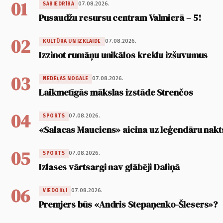
01
07.08.2026.
SABIEDRĪBA
Pusaudžu resursu centram Valmierā – 5!
02
07.08.2026.
KULTŪRA UN IZKLAIDE
Izzinot rumāņu unikālos kreklu izšuvumus
03
07.08.2026.
NEDĒĻAS NOGALE
Laikmetīgās mākslas izstāde Strenčos
04
07.08.2026.
SPORTS
«Salacas Mauciens» aicina uz leģendāru nakt
05
07.08.2026.
SPORTS
Izlases vārtsargi nav glābēji Daliņā
06
07.08.2026.
VIEDOKĻI
Premjers būs «Andris Stepaņenko-Šlesers»?