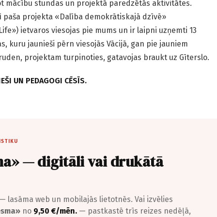
t mācību stundas un projektā paredzētās aktivitātes.
šī paša projekta «Dalība demokrātiskajā dzīvē»
Life») ietvaros viesojas pie mums un ir laipni uzņemti 13
s, kuru jaunieši pērn viesojās Vācijā, gan pie jauniem
ruden, projektam turpinoties, gatavojas braukt uz Gīterslo.
IEŠI UN PEDAGOGI CĒSĪS.
ISTIKU
a» — digitāli vai drukātā
— lasāma web un mobilajās lietotnēs. Vai izvēlies
iesma»
no
9,50 €/mēn.
— pastkastē trīs reizes nedēļā,