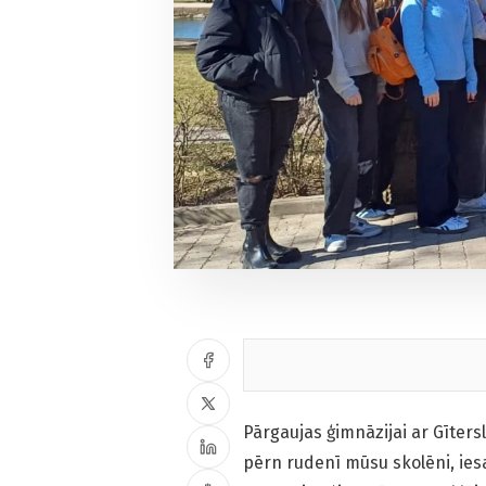
Pārgaujas ģimnāzijai ar Gīters
pērn rudenī mūsu skolēni, iesa