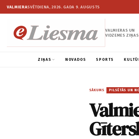
VALMIERA
SVĒTDIENA, 2026. GADA 9. AUGUSTS
VALMIERAS UN
VIDZEMES ZIŅAS
ZIŅAS
NOVADOS
SPORTS
KULTŪ
SĀKUMS
/
PILSĒTĀS UN N
Valmie
Gīters