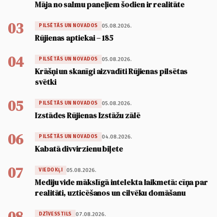
Māja no salmu paneļiem šodien ir realitāte
03
05.08.2026.
PILSĒTĀS UN NOVADOS
Rūjienas aptiekai – 185
04
05.08.2026.
PILSĒTĀS UN NOVADOS
Krāšņi un skanīgi aizvadīti Rūjienas pilsētas
svētki
05
05.08.2026.
PILSĒTĀS UN NOVADOS
Izstādes Rūjienas Izstāžu zālē
06
04.08.2026.
PILSĒTĀS UN NOVADOS
Kabatā divvirzienu biļete
07
05.08.2026.
VIEDOKĻI
Mediju vide mākslīgā intelekta laikmetā: cīņa par
realitāti, uzticēšanos un cilvēku domāšanu
08
07.08.2026.
DZĪVESSTILS