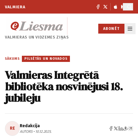
VALMIERA
ABONĒT
VALMIERAS UN
VIDZEMES ZIŅAS
SĀKUMS
/
PILSĒTĀS UN NOVADOS
Valmieras Integrētā
bibliotēka nosvinējusi 18.
jubileju
Redakcija
RE
AUTORS • 10.12.2025.