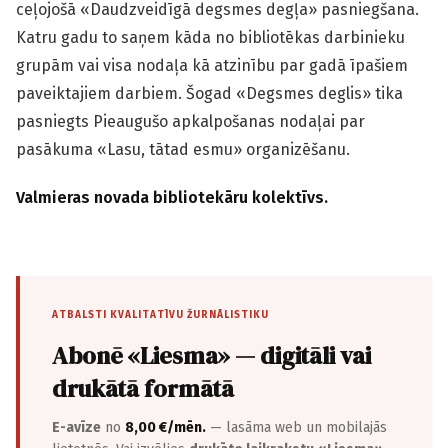
ceļojošā «Daudzveidīgā degsmes degļa» pasniegšana.
Katru gadu to saņem kāda no bibliotēkas darbinieku
grupām vai visa nodaļa kā atzinību par gadā īpašiem
paveiktajiem darbiem. Šogad «Degsmes deglis» tika
pasniegts Pieaugušo apkalpošanas nodaļai par
pasākuma «Lasu, tātad esmu» organizēšanu.
Valmieras novada bibliotekāru kolektīvs.
ATBALSTI KVALITATĪVU ŽURNĀLISTIKU
Abonē «Liesma» — digitāli vai
drukātā formātā
E-avīze
no
8,00 €/mēn.
— lasāma web un mobilajās