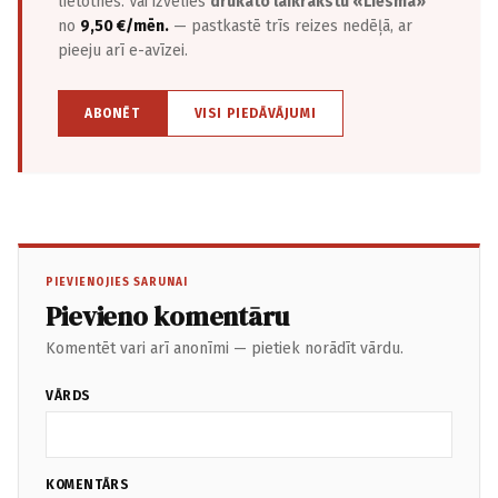
lietotnēs. Vai izvēlies
drukāto laikrakstu «Liesma»
no
9,50 €/mēn.
— pastkastē trīs reizes nedēļā, ar
pieeju arī e-avīzei.
ABONĒT
VISI PIEDĀVĀJUMI
PIEVIENOJIES SARUNAI
Pievieno komentāru
Komentēt vari arī anonīmi — pietiek norādīt vārdu.
VĀRDS
KOMENTĀRS