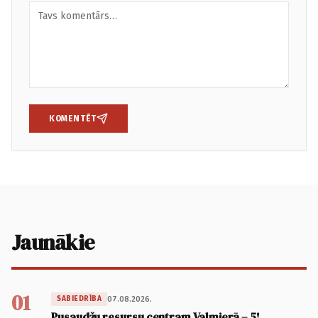
KOMENTĒT
Jaunākie
01
07.08.2026.
SABIEDRĪBA
Pusaudžu resursu centram Valmierā – 5!