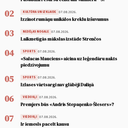
02
07.08.2026.
KULTŪRA UN IZKLAIDE
Izzinot rumāņu unikālos kreklu izšuvumus
03
07.08.2026.
NEDĒĻAS NOGALE
Laikmetīgās mākslas izstāde Strenčos
04
07.08.2026.
SPORTS
«Salacas Mauciens» aicina uz leģendāru nakts
piedzīvojumu
05
07.08.2026.
SPORTS
Izlases vārtsargi nav glābēji Daliņā
06
07.08.2026.
VIEDOKĻI
Premjers būs «Andris Stepaņenko-Šlesers»?
07
07.08.2026.
VIEDOKĻI
Ir iemesls pacelt kausu