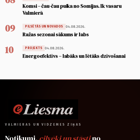
Komsi – čau-čau puika no Somijas. Ik vasaru
Valmierā
09
04.08.2026.
PILSĒTĀS UN NOVADOS
Ražas sezonai sākums ir labs
10
04.08.2026.
PROJEKTS
Energoefektīvs – labāks un lētāks dzīvošanai
VALMIERAS UN VIDZEMES ZIŅAS
Notikumi,
cilvēki un stāsti
no