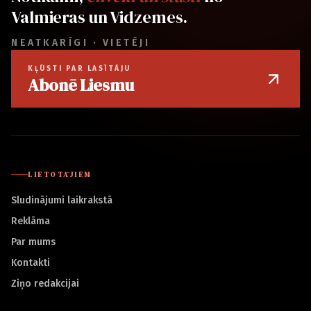
Valmieras un Vidzemes.
NEATKARĪGI · VIETĒJI
KĻŪSTI PAR LASĪTĀJU
Abonē Liesmu
LIETOTĀJIEM
Sludinājumi laikrakstā
Reklāma
Par mums
Kontakti
Ziņo redakcijai