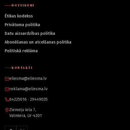
NOTEIKUMI
Ētikas kodekss
Privātuma politika
Datu aizsardzības politika
Abonēšanas un atcelšanas politika
Politiskā reklāma
KONTAKTI
eliesma@eliesma.lv
reklama@eliesma.lv
64225016 · 29449035
Ziemeļu iela 7,
Valmiera, LV-4201