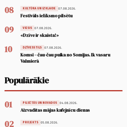
08
07.08.2026.
KULTŪRA UN IZKLAIDE
Festivāls ielīksmo pilsētu
09
07.08.2026.
VIESIS
«Dzīve ir skaista!»
10
07.08.2026.
DZĪVESSTILS
Komsi – čau-čau puika no Somijas. Ik vasaru
Valmierā
Populārākie
01
04.08.2026.
PILSĒTĀS UN NOVADOS
Aizvadītas mājas kafejnīcu dienas
02
05.08.2026.
PROJEKTS