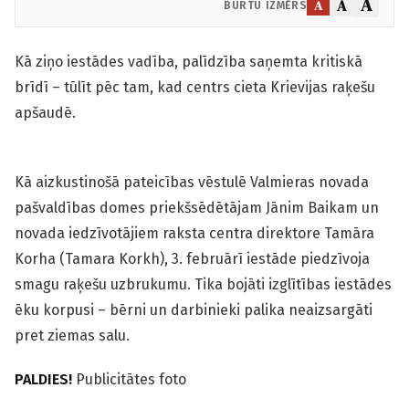
A
A
A
BURTU IZMĒRS
Kā ziņo iestādes vadība, palīdzība saņemta kritiskā
brīdī – tūlīt pēc tam, kad centrs cieta Krievijas raķešu
apšaudē.
Kā aizkustinošā pateicības vēstulē Valmieras novada
pašvaldības domes priekšsēdētājam Jānim Baikam un
novada iedzīvotājiem raksta centra direktore Tamāra
Korha (Tamara Korkh), 3. februārī iestāde piedzīvoja
smagu raķešu uzbrukumu. Tika bojāti izglītības iestādes
ēku korpusi – bērni un darbinieki palika neaizsargāti
pret ziemas salu.
PALDIES!
Publicitātes foto