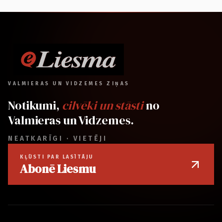
VALMIERAS UN VIDZEMES ZIŅAS
Notikumi,
cilvēki un stāsti
no
Valmieras un Vidzemes.
NEATKARĪGI · VIETĒJI
KĻŪSTI PAR LASĪTĀJU
Abonē Liesmu