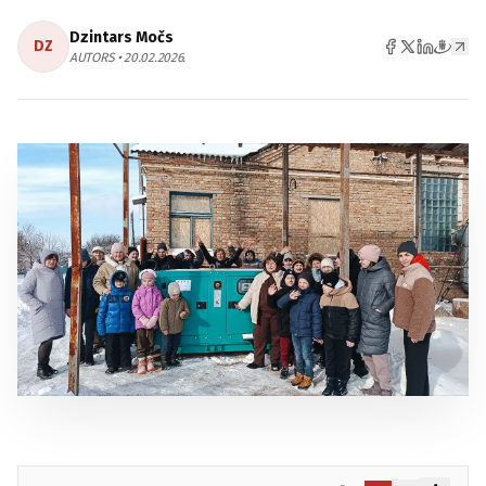
Dzintars Močs
DZ
AUTORS • 20.02.2026.