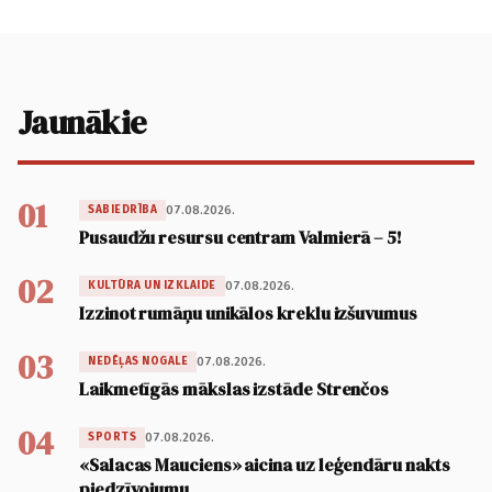
Jaunākie
01
07.08.2026.
SABIEDRĪBA
Pusaudžu resursu centram Valmierā – 5!
02
07.08.2026.
KULTŪRA UN IZKLAIDE
Izzinot rumāņu unikālos kreklu izšuvumus
03
07.08.2026.
NEDĒĻAS NOGALE
Laikmetīgās mākslas izstāde Strenčos
04
07.08.2026.
SPORTS
«Salacas Mauciens» aicina uz leģendāru nakts
piedzīvojumu