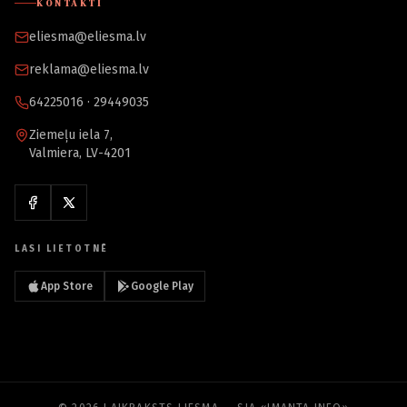
KONTAKTI
eliesma@eliesma.lv
reklama@eliesma.lv
64225016 · 29449035
Ziemeļu iela 7,
Valmiera, LV-4201
LASI LIETOTNĒ
App Store
Google Play