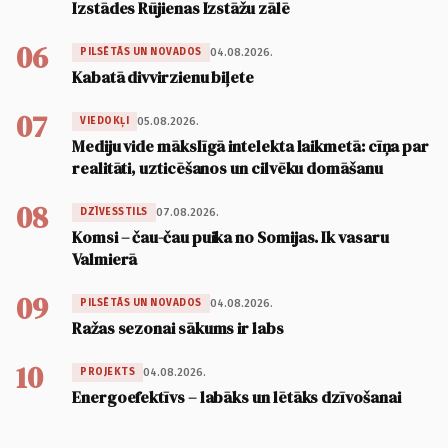
Izstādes Rūjienas Izstāžu zālē
06
04.08.2026.
PILSĒTĀS UN NOVADOS
Kabatā divvirzienu biļete
07
05.08.2026.
VIEDOKĻI
Mediju vide mākslīgā intelekta laikmetā: cīņa par
realitāti, uzticēšanos un cilvēku domāšanu
08
07.08.2026.
DZĪVESSTILS
Komsi – čau-čau puika no Somijas. Ik vasaru
Valmierā
09
04.08.2026.
PILSĒTĀS UN NOVADOS
Ražas sezonai sākums ir labs
10
04.08.2026.
PROJEKTS
Energoefektīvs – labāks un lētāks dzīvošanai