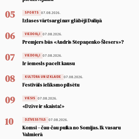
05
07.08.2026.
SPORTS
Izlases vārtsargi nav glābēji Daliņā
06
07.08.2026.
VIEDOKĻI
Premjers būs «Andris Stepaņenko-Šlesers»?
07
07.08.2026.
VIEDOKĻI
Ir iemesls pacelt kausu
08
07.08.2026.
KULTŪRA UN IZKLAIDE
Festivāls ielīksmo pilsētu
09
07.08.2026.
VIESIS
«Dzīve ir skaista!»
10
07.08.2026.
DZĪVESSTILS
Komsi – čau-čau puika no Somijas. Ik vasaru
Valmierā