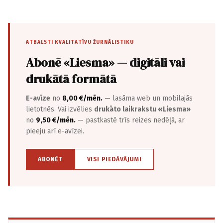
ATBALSTI KVALITATĪVU ŽURNĀLISTIKU
Abonē «Liesma» — digitāli vai
drukātā formātā
E-avīze
no
8,00 €/mēn.
— lasāma web un mobilajās
lietotnēs. Vai izvēlies
drukāto laikrakstu «Liesma»
no
9,50 €/mēn.
— pastkastē trīs reizes nedēļā, ar
pieeju arī e-avīzei.
ABONĒT
VISI PIEDĀVĀJUMI