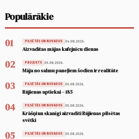
Populārākie
01
04.08.2026.
PILSĒTĀS UN NOVADOS
Aizvadītas mājas kafejnīcu dienas
02
05.08.2026.
PROJEKTS
Māja no salmu paneļiem šodien ir realitāte
03
05.08.2026.
PILSĒTĀS UN NOVADOS
Rūjienas aptiekai – 185
04
05.08.2026.
PILSĒTĀS UN NOVADOS
Krāšņi un skanīgi aizvadīti Rūjienas pilsētas
svētki
05
05.08.2026.
PILSĒTĀS UN NOVADOS