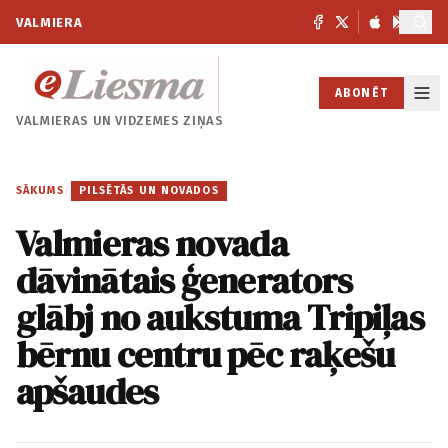
VALMIERA
ABONĒT
VALMIERAS UN
VIDZEMES ZIŅAS
SĀKUMS
/
PILSĒTĀS UN NOVADOS
Valmieras novada
dāvinātais ģenerators
glābj no aukstuma Tripiļas
bērnu centru pēc raķešu
apšaudes