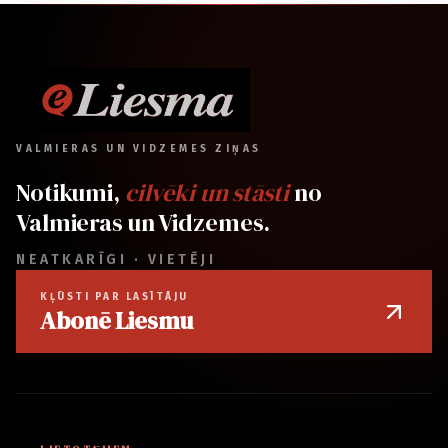
VALMIERAS UN VIDZEMES ZIŅAS
Notikumi,
cilvēki un stāsti
no
Valmieras un Vidzemes.
NEATKARĪGI · VIETĒJI
KĻŪSTI PAR LASĪTĀJU
Abonē Liesmu