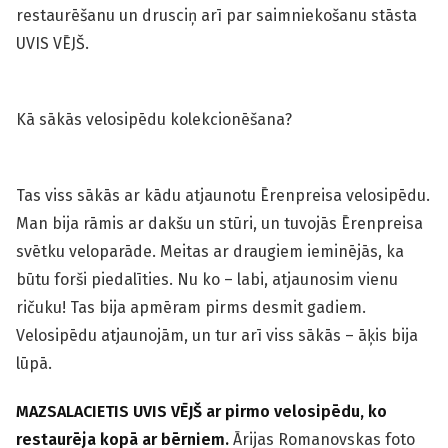
restaurēšanu un drusciņ arī par saimniekošanu stāsta
UVIS VĒJŠ.
Kā sākās velosipēdu kolekcionēšana?
Tas viss sākās ar kādu atjaunotu Ērenpreisa velosipēdu.
Man bija rāmis ar dakšu un stūri, un tuvojās Ērenpreisa
svētku veloparāde. Meitas ar draugiem ieminējās, ka
būtu forši piedalīties. Nu ko – labi, atjaunosim vienu
ričuku! Tas bija apmēram pirms desmit gadiem.
Velosipēdu atjaunojām, un tur arī viss sākās – āķis bija
lūpā.
MAZSALACIETIS UVIS VĒJŠ ar pirmo velosipēdu, ko
restaurēja kopā ar bērniem.
Ārijas Romanovskas foto