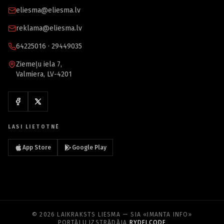
eliesma@eliesma.lv
reklama@eliesma.lv
64225016 · 29449035
Ziemeļu iela 7,
Valmiera, LV-4201
LASI LIETOTNĒ
App Store
Google Play
© 2026 LAIKRAKSTS LIESMA — SIA «IMANTA INFO»
PORTĀLU IZSTRĀDĀJA
RYDELCODE