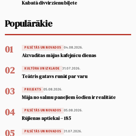
Kabatā divvirzienu biļete
Populārākie
01
04.08.2026.
PILSĒTĀS UN NOVADOS
Aizvadītas mājas kafejnīcu dienas
02
31.07.2026.
KULTŪRA UN IZKLAIDE
Teātris gatavs runāt par varu
03
05.08.2026.
PROJEKTS
Māja no salmu paneļiem šodien ir realitāte
04
05.08.2026.
PILSĒTĀS UN NOVADOS
Rūjienas aptiekai – 185
05
31.07.2026.
PILSĒTĀS UN NOVADOS