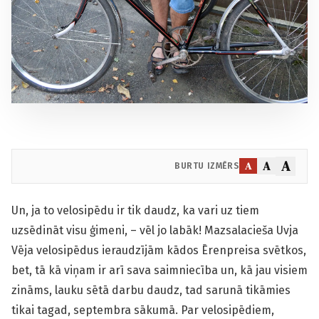
A
A
A
BURTU IZMĒRS
Un, ja to velosipēdu ir tik daudz, ka vari uz tiem
uzsēdināt visu ģimeni, – vēl jo labāk! Mazsalacieša Uvja
Vēja velosipēdus ieraudzījām kādos Ērenpreisa svētkos,
bet, tā kā viņam ir arī sava saimniecība un, kā jau visiem
zināms, lauku sētā darbu daudz, tad sarunā tikāmies
tikai tagad, septembra sākumā. Par velosipēdiem,