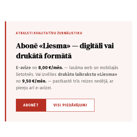
ATBALSTI KVALITATĪVU ŽURNĀLISTIKU
Abonē «Liesma» — digitāli vai
drukātā formātā
E-avīze
no
8,00 €/mēn.
— lasāma web un mobilajās
lietotnēs. Vai izvēlies
drukāto laikrakstu «Liesma»
no
9,50 €/mēn.
— pastkastē trīs reizes nedēļā, ar
pieeju arī e-avīzei.
ABONĒT
VISI PIEDĀVĀJUMI