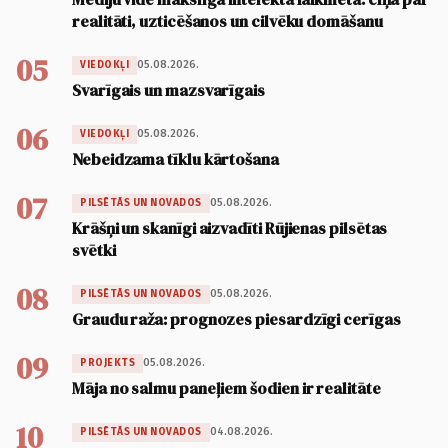
realitāti, uzticēšanos un cilvēku domāšanu
05
05.08.2026.
VIEDOKĻI
Svarīgais un mazsvarīgais
06
05.08.2026.
VIEDOKĻI
Nebeidzama tīklu kārtošana
07
05.08.2026.
PILSĒTĀS UN NOVADOS
Krāšņi un skanīgi aizvadīti Rūjienas pilsētas
svētki
08
05.08.2026.
PILSĒTĀS UN NOVADOS
Graudu raža: prognozes piesardzīgi cerīgas
09
05.08.2026.
PROJEKTS
Māja no salmu paneļiem šodien ir realitāte
10
04.08.2026.
PILSĒTĀS UN NOVADOS