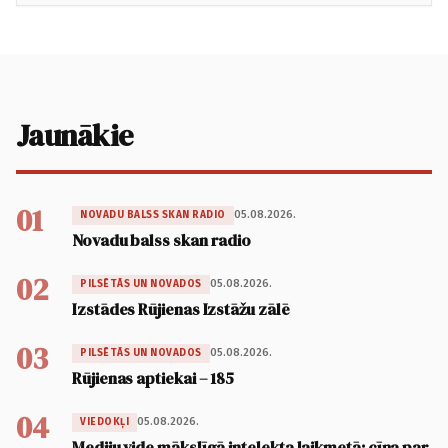
Jaunākie
01
05.08.2026.
NOVADU BALSS SKAN RADIO
Novadu balss skan radio
02
05.08.2026.
PILSĒTĀS UN NOVADOS
Izstādes Rūjienas Izstāžu zālē
03
05.08.2026.
PILSĒTĀS UN NOVADOS
Rūjienas aptiekai – 185
04
05.08.2026.
VIEDOKĻI
Mediju vide mākslīgā intelekta laikmetā: cīņa par