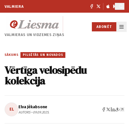
VALMIERA
ABONĒT
VALMIERAS UN
VIDZEMES ZIŅAS
SĀKUMS
/
PILSĒTĀS UN NOVADOS
Vērtīga velosipēdu
kolekcija
Elva Jēkabsone
EL
AUTORS • 09.09.2025.