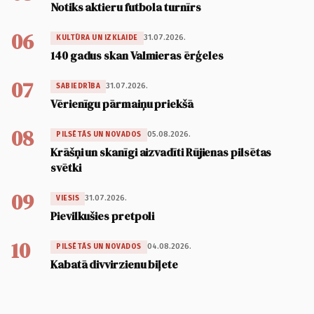
Notiks aktieru futbola turnīrs
06
31.07.2026.
KULTŪRA UN IZKLAIDE
140 gadus skan Valmieras ērģeles
07
31.07.2026.
SABIEDRĪBA
Vērienīgu pārmaiņu priekšā
08
05.08.2026.
PILSĒTĀS UN NOVADOS
Krāšņi un skanīgi aizvadīti Rūjienas pilsētas
svētki
09
31.07.2026.
VIESIS
Pievilkušies pretpoli
10
04.08.2026.
PILSĒTĀS UN NOVADOS
Kabatā divvirzienu biļete