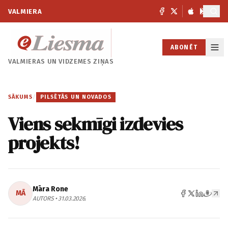
VALMIERA
ABONĒT
VALMIERAS UN
VIDZEMES ZIŅAS
SĀKUMS
/
PILSĒTĀS UN NOVADOS
Viens sekmīgi izdevies
projekts!
Māra Rone
MĀ
AUTORS • 31.03.2026.