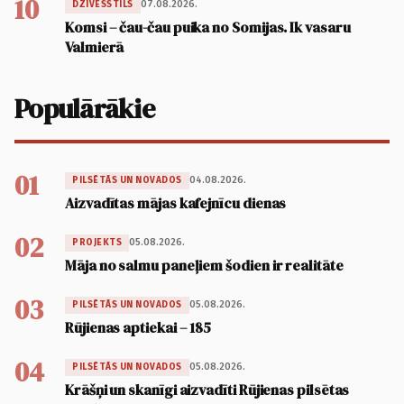
10
07.08.2026.
DZĪVESSTILS
Komsi – čau-čau puika no Somijas. Ik vasaru
Valmierā
Populārākie
01
04.08.2026.
PILSĒTĀS UN NOVADOS
Aizvadītas mājas kafejnīcu dienas
02
05.08.2026.
PROJEKTS
Māja no salmu paneļiem šodien ir realitāte
03
05.08.2026.
PILSĒTĀS UN NOVADOS
Rūjienas aptiekai – 185
04
05.08.2026.
PILSĒTĀS UN NOVADOS
Krāšņi un skanīgi aizvadīti Rūjienas pilsētas