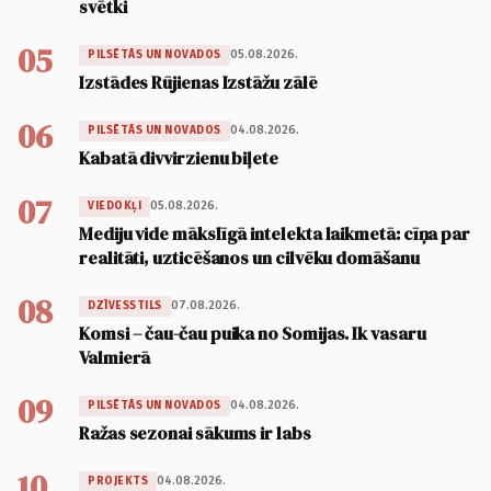
svētki
05
05.08.2026.
PILSĒTĀS UN NOVADOS
Izstādes Rūjienas Izstāžu zālē
06
04.08.2026.
PILSĒTĀS UN NOVADOS
Kabatā divvirzienu biļete
07
05.08.2026.
VIEDOKĻI
Mediju vide mākslīgā intelekta laikmetā: cīņa par
realitāti, uzticēšanos un cilvēku domāšanu
08
07.08.2026.
DZĪVESSTILS
Komsi – čau-čau puika no Somijas. Ik vasaru
Valmierā
09
04.08.2026.
PILSĒTĀS UN NOVADOS
Ražas sezonai sākums ir labs
10
04.08.2026.
PROJEKTS