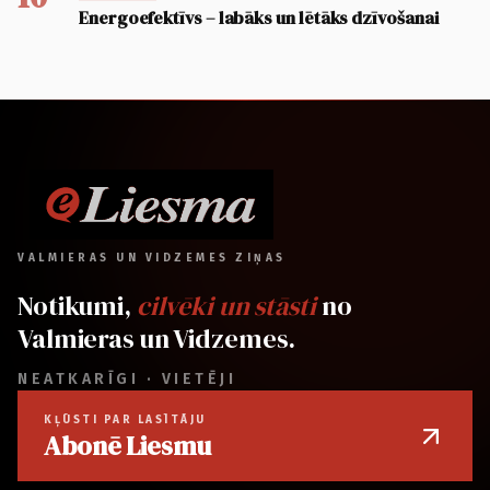
Energoefektīvs – labāks un lētāks dzīvošanai
VALMIERAS UN VIDZEMES ZIŅAS
Notikumi,
cilvēki un stāsti
no
Valmieras un Vidzemes.
NEATKARĪGI · VIETĒJI
KĻŪSTI PAR LASĪTĀJU
Abonē Liesmu