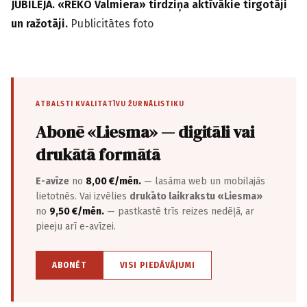
JUBILEJĀ. «REKO Valmiera» tirdziņa aktīvākie tirgotāji
un ražotāji.
Publicitātes foto
ATBALSTI KVALITATĪVU ŽURNĀLISTIKU
Abonē «Liesma» — digitāli vai
drukātā formātā
E-avīze
no
8,00 €/mēn.
— lasāma web un mobilajās
lietotnēs. Vai izvēlies
drukāto laikrakstu «Liesma»
no
9,50 €/mēn.
— pastkastē trīs reizes nedēļā, ar
pieeju arī e-avīzei.
ABONĒT
VISI PIEDĀVĀJUMI