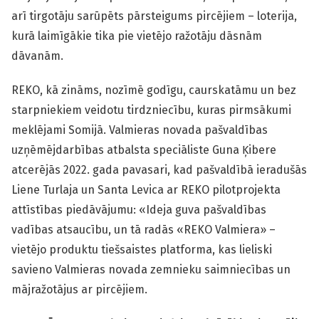
arī tirgotāju sarūpēts pārsteigums pircējiem – loterija,
kurā laimīgākie tika pie vietējo ražotāju dāsnām
dāvanām.
REKO, kā zināms, nozīmē godīgu, caurskatāmu un bez
starpniekiem veidotu tirdzniecību, kuras pirmsākumi
meklējami Somijā. Valmieras novada pašvaldības
uzņēmējdarbības atbalsta speciāliste Guna Ķibere
atcerējās 2022. gada pavasari, kad pašvaldībā ieradušās
Liene Turlaja un Santa Levica ar REKO pilotprojekta
attīstības piedāvājumu: «Ideja guva pašvaldības
vadības atsaucību, un tā radās «REKO Valmiera» –
vietējo produktu tiešsaistes platforma, kas lieliski
savieno Valmieras novada zemnieku saimniecības un
mājražotājus ar pircējiem.