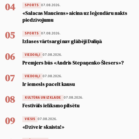
04
07.08.2026.
SPORTS
«Salacas Mauciens» aicina uz leģendāru nakts
piedzīvojumu
05
07.08.2026.
SPORTS
Izlases vārtsargi nav glābēji Daliņā
06
07.08.2026.
VIEDOKĻI
Premjers būs «Andris Stepaņenko-Šlesers»?
07
07.08.2026.
VIEDOKĻI
Ir iemesls pacelt kausu
08
07.08.2026.
KULTŪRA UN IZKLAIDE
Festivāls ielīksmo pilsētu
09
07.08.2026.
VIESIS
«Dzīve ir skaista!»