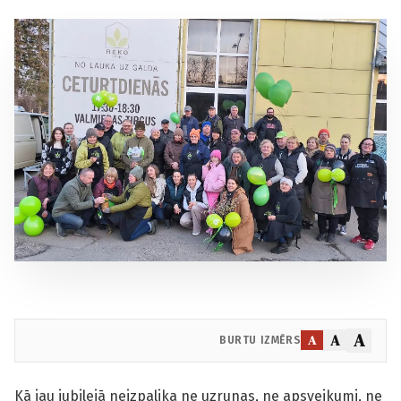
A
A
A
BURTU IZMĒRS
Kā jau jubilejā neizpalika ne uzrunas, ne apsveikumi, ne