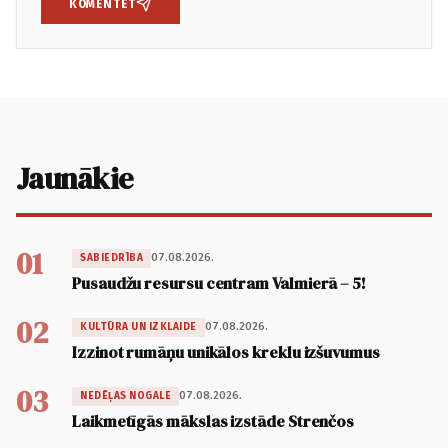
KOMENTĒT
Jaunākie
01
07.08.2026.
SABIEDRĪBA
Pusaudžu resursu centram Valmierā – 5!
02
07.08.2026.
KULTŪRA UN IZKLAIDE
Izzinot rumāņu unikālos kreklu izšuvumus
03
07.08.2026.
NEDĒĻAS NOGALE
Laikmetīgās mākslas izstāde Strenčos