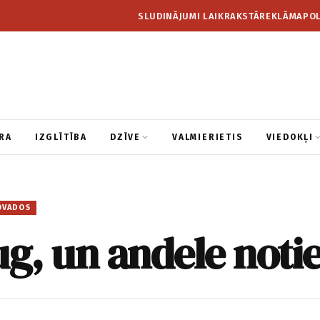
SLUDINĀJUMI LAIKRAKSTĀ
REKLĀMA
POL
RA
IZGLĪTĪBA
DZĪVE
VALMIERIETIS
VIEDOKĻI
OVADOS
ug, un andele noti