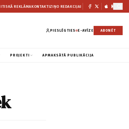
ITISKĀ REKLĀMA
KONTAKTI
ZIŅO REDAKCIJAI
PIESLĒGTIES
E-AVĪZE
ABONĒT
PROJEKTI
APMAKSĀTĀ PUBLIKĀCIJA
ek