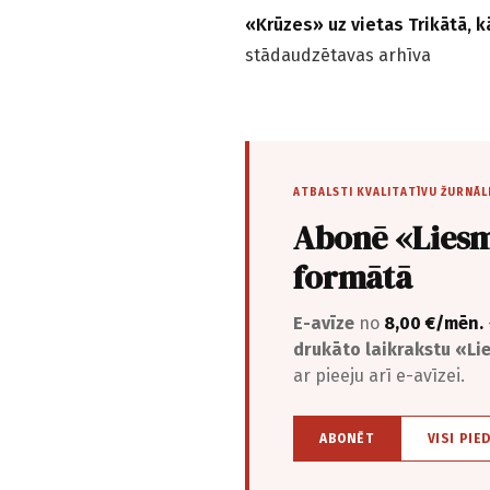
«Krūzes» uz vietas Trikātā, k
stādaudzētavas arhīva
ATBALSTI KVALITATĪVU ŽURNĀL
Abonē «Liesm
formātā
E-avīze
no
8,00 €/mēn.
drukāto laikrakstu «L
ar pieeju arī e-avīzei.
ABONĒT
VISI PIE