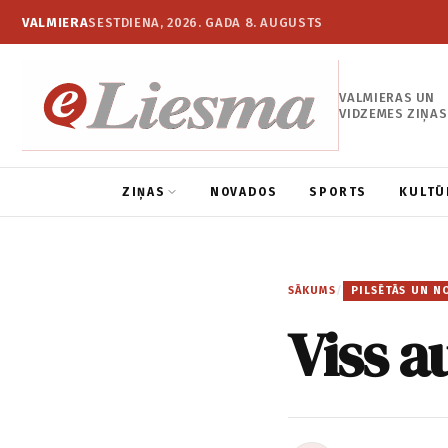
VALMIERA
SESTDIENA, 2026. GADA 8. AUGUSTS
VALMIERAS UN
VIDZEMES ZIŅAS
ZIŅAS
NOVADOS
SPORTS
KULTŪ
SĀKUMS
/
PILSĒTĀS UN N
Viss a