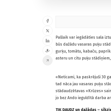
Pašlaik var iegādāties sala iz
būs dažādu vasaras puķu stādi
gurķu, tomātu, kabaču, paprik
asteru un citu puķu stādiņiem
«Neticami, ka paskrējuši 30 ga
tad nāca jau vasaras puķu stād
stādaudzētavas «Krūzes» saim­
jo bez Ando ieguldītā darba ar
TIK DAUDZ un dažādas – sīkzie