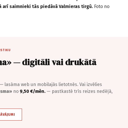
ā arī saimnieki tās piedāvā Valmieras tirgū.
Foto no
ISTIKU
a» — digitāli vai drukātā
— lasāma web un mobilajās lietotnēs. Vai izvēlies
iesma»
no
9,50 €/mēn.
— pastkastē trīs reizes nedēļā,
DĀVĀJUMI