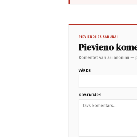
PIEVIENOJIES SARUNAI
Pievieno kom
Komentēt vari arī anonīmi — p
VĀRDS
KOMENTĀRS