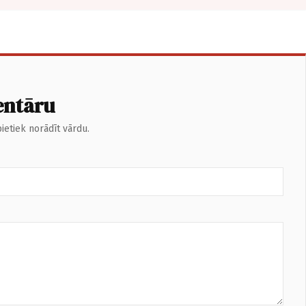
entāru
ietiek norādīt vārdu.