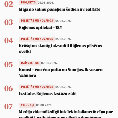
02
05.08.2026.
PROJEKTS
Māja no salmu paneļiem šodien ir realitāte
03
05.08.2026.
PILSĒTĀS UN NOVADOS
Rūjienas aptiekai – 185
04
05.08.2026.
PILSĒTĀS UN NOVADOS
Krāšņi un skanīgi aizvadīti Rūjienas pilsētas
svētki
05
07.08.2026.
DZĪVESSTILS
Komsi – čau-čau puika no Somijas. Ik vasaru
Valmierā
06
05.08.2026.
PILSĒTĀS UN NOVADOS
Izstādes Rūjienas Izstāžu zālē
07
05.08.2026.
VIEDOKĻI
Mediju vide mākslīgā intelekta laikmetā: cīņa par
realitāti, uzticēšanos un cilvēku domāšanu