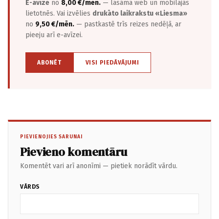
E-avīze
no
8,00 €/mēn.
— lasāma web un mobilajās
lietotnēs. Vai izvēlies
drukāto laikrakstu «Liesma»
no
9,50 €/mēn.
— pastkastē trīs reizes nedēļā, ar
pieeju arī e-avīzei.
ABONĒT
VISI PIEDĀVĀJUMI
PIEVIENOJIES SARUNAI
Pievieno komentāru
Komentēt vari arī anonīmi — pietiek norādīt vārdu.
VĀRDS