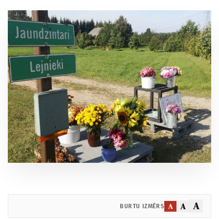
A
A
A
BURTU IZMĒRS