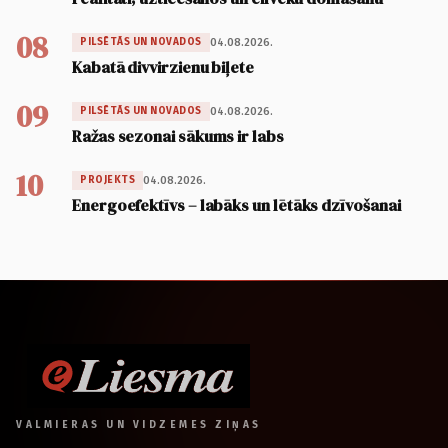
08
04.08.2026.
PILSĒTĀS UN NOVADOS
Kabatā divvirzienu biļete
09
04.08.2026.
PILSĒTĀS UN NOVADOS
Ražas sezonai sākums ir labs
10
04.08.2026.
PROJEKTS
Energoefektīvs – labāks un lētāks dzīvošanai
VALMIERAS UN VIDZEMES ZIŅAS