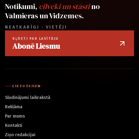
Notikumi,
cilvēki un stāsti
no
Valmieras un Vidzemes.
NEATKARĪGI · VIETĒJI
KĻŪSTI PAR LASĪTĀJU
Abonē Liesmu
LIETOTĀJIEM
Sludinājumi laikrakstā
Reklāma
Par mums
Kontakti
Ziņo redakcijai