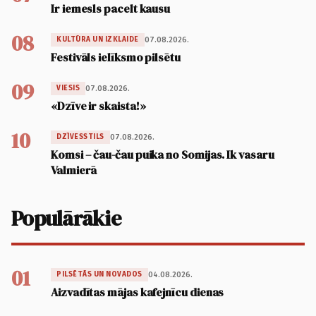
Ir iemesls pacelt kausu
08
07.08.2026.
KULTŪRA UN IZKLAIDE
Festivāls ielīksmo pilsētu
09
07.08.2026.
VIESIS
«Dzīve ir skaista!»
10
07.08.2026.
DZĪVESSTILS
Komsi – čau-čau puika no Somijas. Ik vasaru
Valmierā
Populārākie
01
04.08.2026.
PILSĒTĀS UN NOVADOS
Aizvadītas mājas kafejnīcu dienas