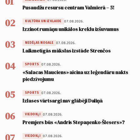
01
Pusaudžu resursu centram Valmierā – 5!
02
07.08.2026.
KULTŪRA UN IZKLAIDE
Izzinot rumāņu unikālos kreklu izšuvumus
03
07.08.2026.
NEDĒĻAS NOGALE
Laikmetīgās mākslas izstāde Strenčos
04
07.08.2026.
SPORTS
«Salacas Mauciens» aicina uz leģendāru nakts
piedzīvojumu
05
07.08.2026.
SPORTS
Izlases vārtsargi nav glābēji Daliņā
06
07.08.2026.
VIEDOKĻI
Premjers būs «Andris Stepaņenko-Šlesers»?
07
07.08.2026.
VIEDOKĻI