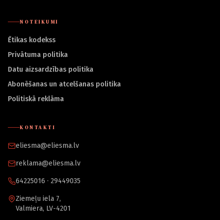
NOTEIKUMI
Ētikas kodekss
Privātuma politika
Datu aizsardzības politika
Abonēšanas un atcelšanas politika
Politiskā reklāma
KONTAKTI
eliesma@eliesma.lv
reklama@eliesma.lv
64225016 · 29449035
Ziemeļu iela 7,
Valmiera, LV-4201