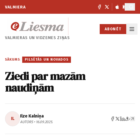
VALMIERA
ABONĒT
VALMIERAS UN
VIDZEMES ZIŅAS
SĀKUMS
/
PILSĒTĀS UN NOVADOS
Ziedi par mazām
naudiņām
Ilze Kalniņa
IL
AUTORS • 16.09.2025.