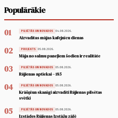
Populārākie
01
04.08.2026.
PILSĒTĀS UN NOVADOS
Aizvadītas mājas kafejnīcu dienas
02
05.08.2026.
PROJEKTS
Māja no salmu paneļiem šodien ir realitāte
03
05.08.2026.
PILSĒTĀS UN NOVADOS
Rūjienas aptiekai – 185
04
05.08.2026.
PILSĒTĀS UN NOVADOS
Krāšņi un skanīgi aizvadīti Rūjienas pilsētas
svētki
05
05.08.2026.
PILSĒTĀS UN NOVADOS
Izstādes Rūjienas Izstāžu zālē