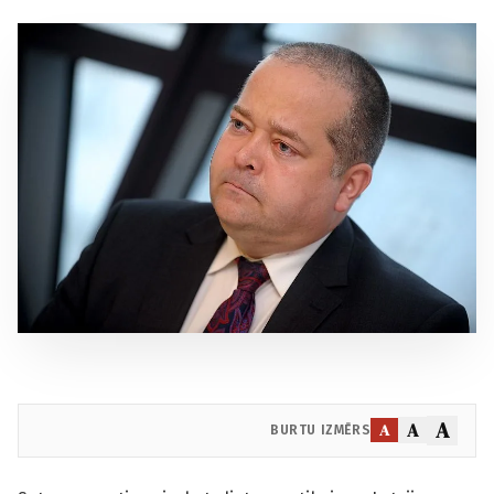
A
A
A
BURTU IZMĒRS