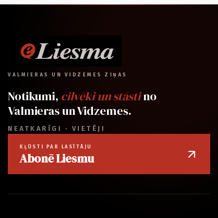
VALMIERAS UN VIDZEMES ZIŅAS
Notikumi,
cilvēki un stāsti
no
Valmieras un Vidzemes.
NEATKARĪGI · VIETĒJI
KĻŪSTI PAR LASĪTĀJU
Abonē Liesmu