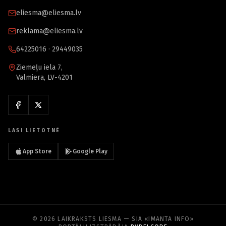
eliesma@eliesma.lv
reklama@eliesma.lv
64225016 · 29449035
Ziemeļu iela 7,
Valmiera, LV-4201
LASI LIETOTNĒ
App Store
Google Play
© 2026 LAIKRAKSTS LIESMA — SIA «IMANTA INFO»