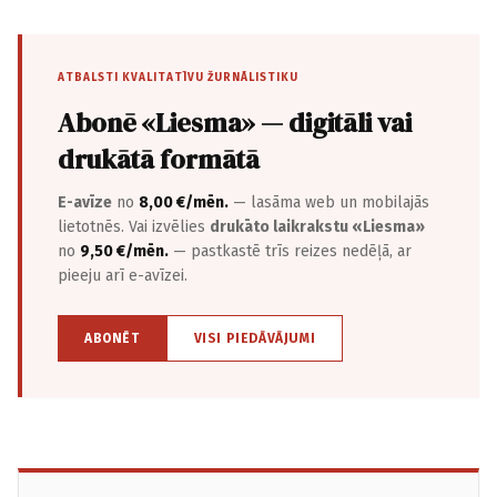
ATBALSTI KVALITATĪVU ŽURNĀLISTIKU
Abonē «Liesma» — digitāli vai
drukātā formātā
E-avīze
no
8,00 €/mēn.
— lasāma web un mobilajās
lietotnēs. Vai izvēlies
drukāto laikrakstu «Liesma»
no
9,50 €/mēn.
— pastkastē trīs reizes nedēļā, ar
pieeju arī e-avīzei.
ABONĒT
VISI PIEDĀVĀJUMI