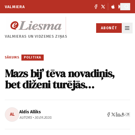
VALMIERA
ABONĒT
VALMIERAS UN
VIDZEMES ZIŅAS
SĀKUMS
/
POLITIKA
Mazs bij’ tēva novadiņis,
bet diženi turējās…
Aldis Alliks
AL
AUTORS • 30.09.2020.