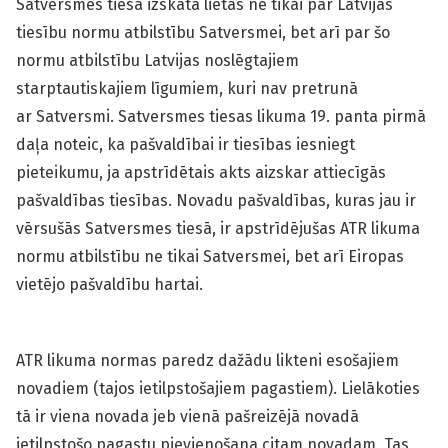
Satversmes tiesa izskata lietas ne tikai par Latvijas
tiesību normu atbilstību Satversmei, bet arī par šo
normu atbilstību Latvijas noslēgtajiem
starptautiskajiem līgumiem, kuri nav pretrunā
ar Satversmi. Satversmes tiesas likuma 19. panta pirmā
daļa noteic, ka pašvaldībai ir tiesības iesniegt
pieteikumu, ja apstrīdētais akts aizskar attiecīgās
pašvaldības tiesības. Novadu pašvaldības, kuras jau ir
vērsušās Satversmes tiesā, ir apstrīdējušas ATR likuma
normu atbilstību ne tikai Satversmei, bet arī Eiropas
vietējo pašvaldību hartai.
ATR likuma normas paredz dažādu likteni esošajiem
novadiem (tajos ietilpstošajiem pagastiem). Lielākoties
tā ir viena novada jeb vienā pašreizējā novadā
ietilpstošo pagastu pievienošana citam novadam. Tas