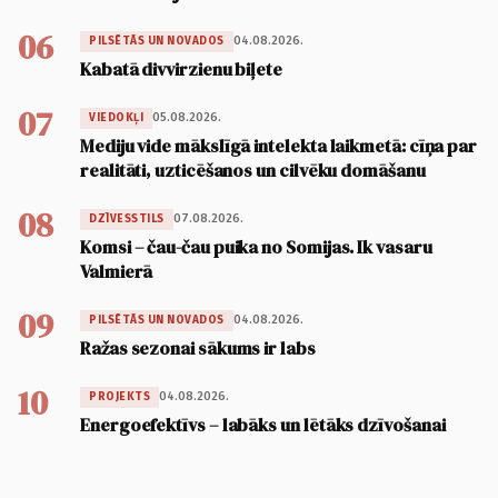
06
04.08.2026.
PILSĒTĀS UN NOVADOS
Kabatā divvirzienu biļete
07
05.08.2026.
VIEDOKĻI
Mediju vide mākslīgā intelekta laikmetā: cīņa par
realitāti, uzticēšanos un cilvēku domāšanu
08
07.08.2026.
DZĪVESSTILS
Komsi – čau-čau puika no Somijas. Ik vasaru
Valmierā
09
04.08.2026.
PILSĒTĀS UN NOVADOS
Ražas sezonai sākums ir labs
10
04.08.2026.
PROJEKTS
Energoefektīvs – labāks un lētāks dzīvošanai