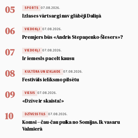
05
07.08.2026.
SPORTS
Izlases vārtsargi nav glābēji Daliņā
06
07.08.2026.
VIEDOKĻI
Premjers būs «Andris Stepaņenko-Šlesers»?
07
07.08.2026.
VIEDOKĻI
Ir iemesls pacelt kausu
08
07.08.2026.
KULTŪRA UN IZKLAIDE
Festivāls ielīksmo pilsētu
09
07.08.2026.
VIESIS
«Dzīve ir skaista!»
10
07.08.2026.
DZĪVESSTILS
Komsi – čau-čau puika no Somijas. Ik vasaru
Valmierā