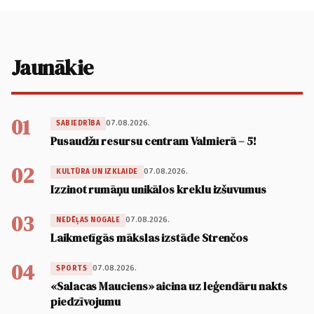
Jaunākie
01
07.08.2026.
SABIEDRĪBA
Pusaudžu resursu centram Valmierā – 5!
02
07.08.2026.
KULTŪRA UN IZKLAIDE
Izzinot rumāņu unikālos kreklu izšuvumus
03
07.08.2026.
NEDĒĻAS NOGALE
Laikmetīgās mākslas izstāde Strenčos
04
07.08.2026.
SPORTS
«Salacas Mauciens» aicina uz leģendāru nakts
piedzīvojumu