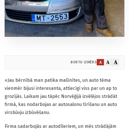
A
A
A
BURTU IZMĒRS
«Jau bērnībā man patika mašīnītes, un auto tēma
vienmēr bijusi interesanta, attiecīgi viss par un ap to
grozījās. Laikam jau tāpēc Norvēģijā izvēlējos strādāt
firmā, kas nodarbojas ar autosalonu tīrīšanu un auto
virsbūvju izbūvēšanu.
Firma sadarbojās ar autodīleriem, un mēs strādājām