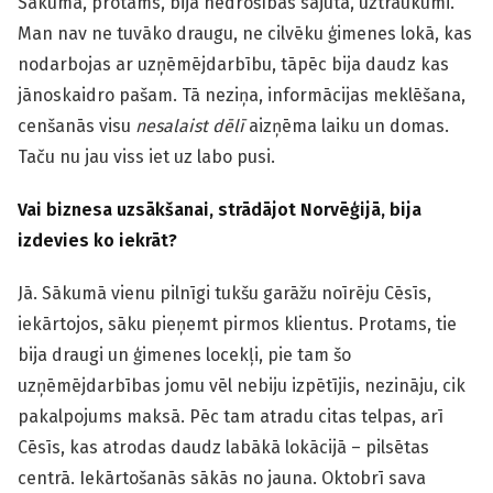
Sākumā, protams, bija nedrošības sajūta, uztraukumi.
Man nav ne tuvāko draugu, ne cilvēku ģimenes lokā, kas
nodarbojas ar uzņēmējdarbību, tāpēc bija daudz kas
jānoskaidro pašam. Tā neziņa, informācijas meklēšana,
cenšanās visu
nesalaist dēlī
aizņēma laiku un domas.
Taču nu jau viss iet uz labo pusi.
Vai biznesa uzsākšanai, strādājot Norvēģijā, bija
izdevies ko iekrāt?
Jā. Sākumā vienu pilnīgi tukšu garāžu noīrēju Cēsīs,
iekārtojos, sāku pieņemt pirmos klientus. Protams, tie
bija draugi un ģimenes locekļi, pie tam šo
uzņēmējdarbības jomu vēl nebiju izpētījis, nezināju, cik
pakalpojums maksā. Pēc tam atradu citas telpas, arī
Cēsīs, kas atrodas daudz labākā lokācijā – pilsētas
centrā.
Iekārtošanās sākās no jauna. Oktobrī sava