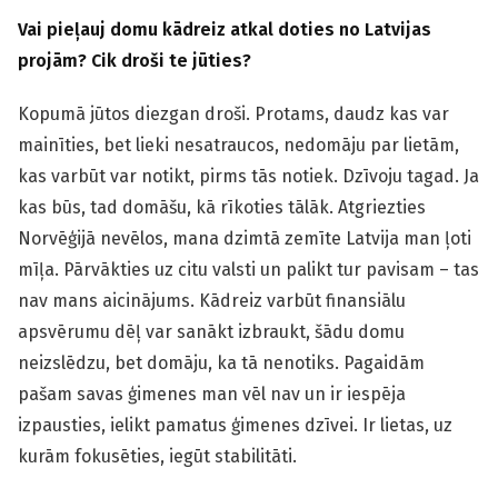
Vai pieļauj dom
u
kādreiz atkal doties no Latvijas
projām? Cik droši te jūties?
Kopumā jūtos diezgan droši. Protams, daudz kas var
mainīties, bet lieki nesatraucos, nedomāju par lietām,
kas varbūt var notikt, pirms tās notiek. Dzīvoju tagad. Ja
kas būs, tad domāšu, kā rīkoties tālāk. Atgriezties
Norvēģijā nevēlos, mana dzimtā zemīte Latvija man ļoti
mīļa. Pārvākties uz citu valsti un palikt tur pavisam – tas
nav mans aicinājums. Kādreiz varbūt finansiālu
apsvērumu dēļ var sanākt izbraukt, šādu domu
neizslēdzu, bet domāju, ka tā nenotiks. Pagaidām
pašam savas ģimenes man vēl nav un ir iespēja
izpausties, ielikt pamatus ģimenes dzīvei. Ir lietas, uz
kurām fokusēties, iegūt stabilitāti.