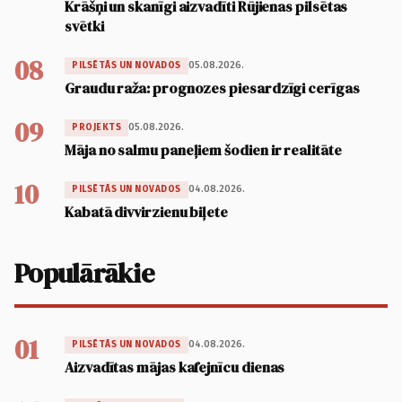
Krāšņi un skanīgi aizvadīti Rūjienas pilsētas
svētki
08
05.08.2026.
PILSĒTĀS UN NOVADOS
Graudu raža: prognozes piesardzīgi cerīgas
09
05.08.2026.
PROJEKTS
Māja no salmu paneļiem šodien ir realitāte
10
04.08.2026.
PILSĒTĀS UN NOVADOS
Kabatā divvirzienu biļete
Populārākie
01
04.08.2026.
PILSĒTĀS UN NOVADOS
Aizvadītas mājas kafejnīcu dienas