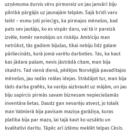
uzņēmuma durvis vēru pirmoreiz un jau janvārī biju
pilnībā pārgājis uz jaunajām telpām. Šajā brīdī varu
teikt – esmu ļoti priecīgs, ka pirmajos mēnešos, kad
pats sev jautāju, ko es vispār daru, vai tā ir pareizā
izvēle, tomēr nenobijos un riskēju. Ambīciju man
netrūkst, tās gadiem bijušas, tikai nebiju līdz galam
pārliecināts, kurā jomā varētu darboties. Tas, ka kaut
kas jādara pašam, nevis jāstrādā citam, man bija
skaidrs. Tad vienā dienā, pēdējos Norvēģijā pavadītajos
mēnešos, jau radās reālas idejas. Strādājot tur, man bija
tāds darba grafiks, ka varēju aizbraukt uz mājām, un jau
biju sapircis pirmās savam biznesam nepieciešamās
inventāra lietas. Daudz gan nevarēju atvest, jo tolaik
man Valmierā bija pavisam maziņa garāžiņa, kuras
platība bija par mazu, lai tajā kaut ko uzsāktu un
kvalitatīvi darītu. Tāpēc arī izlēmu meklēt telpas Cēsīs.