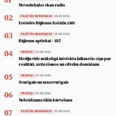
Novadu balss skan radio
02
05.08.2026.
PILSĒTĀS UN NOVADOS
Izstādes Rūjienas Izstāžu zālē
03
05.08.2026.
PILSĒTĀS UN NOVADOS
Rūjienas aptiekai – 185
04
05.08.2026.
VIEDOKĻI
Mediju vide mākslīgā intelekta laikmetā: cīņa par
realitāti, uzticēšanos un cilvēku domāšanu
05
05.08.2026.
VIEDOKĻI
Svarīgais un mazsvarīgais
06
05.08.2026.
VIEDOKĻI
Nebeidzama tīklu kārtošana
07
05.08.2026.
PILSĒTĀS UN NOVADOS