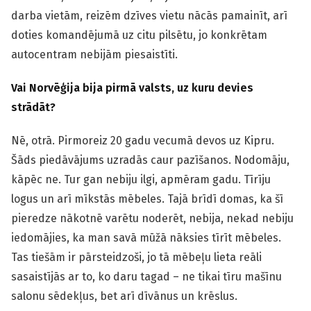
darba vietām, reizēm dzīves vietu nācās pamainīt, arī
doties komandējumā uz citu pilsētu, jo konkrētam
autocentram nebijām piesaistīti.
Vai Norvēģija bija pirmā valsts, uz kuru devies
strādāt?
Nē, otrā. Pirmoreiz 20 gadu vecumā devos uz Kipru.
Šāds piedāvājums uzradās caur pazīšanos. Nodomāju,
kāpēc ne. Tur gan nebiju ilgi, apmēram gadu. Tīrīju
logus un arī mīkstās mēbeles. Tajā brīdī domas, ka šī
pieredze nākotnē varētu noderēt, nebija, nekad nebiju
iedomājies, ka man savā mūžā nāksies tīrīt mēbeles.
Tas tiešām ir pārsteidzoši, jo tā mēbeļu lieta reāli
sasaistījās ar to, ko daru tagad – ne tikai tīru mašīnu
salonu sēdekļus, bet arī dīvānus un krēslus.