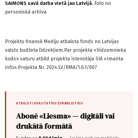
SAIMONS savā darba vietā jau L
atvijā.
Foto no
personiskā arhīva
Projektu finansē Mediju atbalsta fonds no Latvijas
valsts budžeta līdzekļiem.Par projekta «Vidzemnieka
kods» saturu atbild projekta īstenotāja SIA «Imanta
info».Projekta Nr. 2024.LV/RMA/1.6.1/007
ATBALSTI KVALITATĪVU ŽURNĀLISTIKU
Abonē «Liesma» — digitāli vai
drukātā formātā