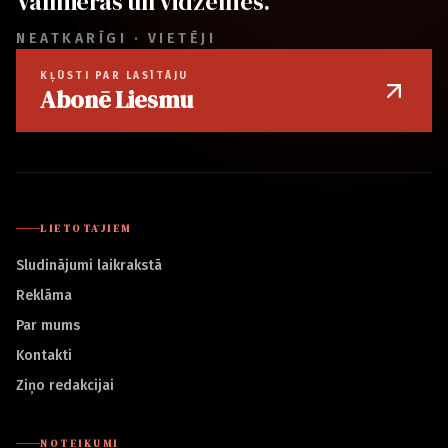
Valmieras un Vidzemes.
NEATKARĪGI · VIETĒJI
KĻŪSTI PAR LASĪTĀJU
Abonē Liesmu
LIETOTĀJIEM
Sludinājumi laikrakstā
Reklāma
Par mums
Kontakti
Ziņo redakcijai
NOTEIKUMI