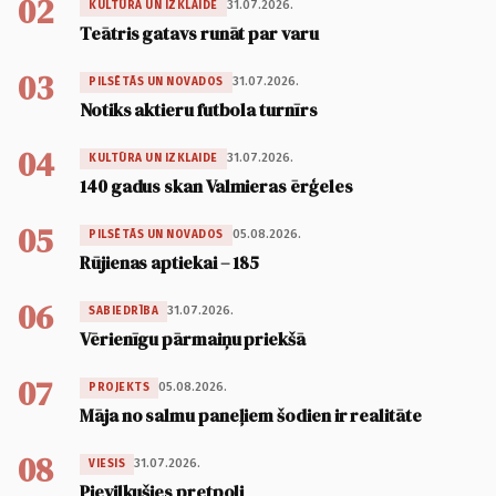
02
31.07.2026.
KULTŪRA UN IZKLAIDE
Teātris gatavs runāt par varu
03
31.07.2026.
PILSĒTĀS UN NOVADOS
Notiks aktieru futbola turnīrs
04
31.07.2026.
KULTŪRA UN IZKLAIDE
140 gadus skan Valmieras ērģeles
05
05.08.2026.
PILSĒTĀS UN NOVADOS
Rūjienas aptiekai – 185
06
31.07.2026.
SABIEDRĪBA
Vērienīgu pārmaiņu priekšā
07
05.08.2026.
PROJEKTS
Māja no salmu paneļiem šodien ir realitāte
08
31.07.2026.
VIESIS
Pievilkušies pretpoli