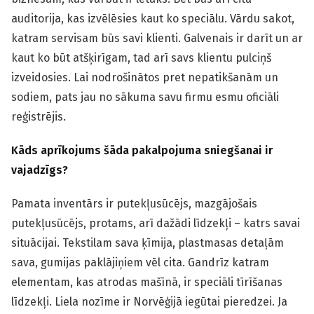
auditorija, kas izvēlēsies kaut ko speciālu. Vārdu sakot,
katram servisam būs savi klienti. Galvenais ir darīt un ar
kaut ko būt atšķirīgam, tad arī savs klientu pulciņš
izveidosies. Lai nodrošinātos pret nepatikšanām un
sodiem, pats jau no sākuma savu firmu esmu oficiāli
reģistrējis.
Kāds aprīkojums šāda pakalpojuma sniegšanai ir
vajadzīgs?
Pamata inventārs ir putekļusūcējs, mazgājošais
putekļusūcējs, protams, arī dažādi līdzekļi – katrs savai
situācijai. Tekstilam sava ķīmija, plastmasas detaļām
sava, gumijas paklājiņiem vēl cita. Gandrīz katram
elementam, kas atrodas mašīnā, ir speciāli tīrīšanas
līdzekļi. Liela nozīme ir Norvēģijā iegūtai pieredzei. Ja