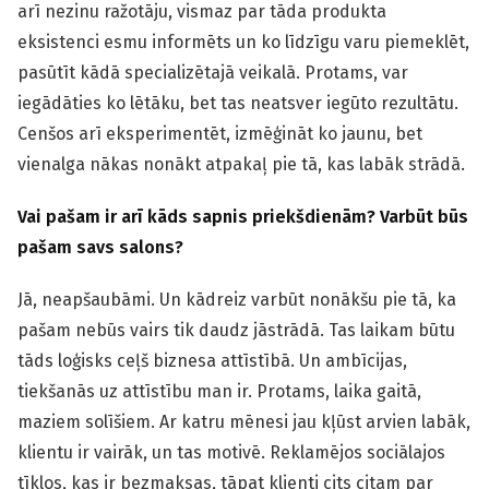
arī nezinu ražotāju, vismaz par tāda produkta
eksistenci esmu informēts un ko līdzīgu varu piemeklēt,
pasūtīt kādā specializētajā veikalā. Protams, var
iegādāties ko lētāku, bet tas neatsver iegūto rezultātu.
Cenšos arī eksperimentēt, izmēģināt ko jaunu, bet
vienalga nākas nonākt atpakaļ pie tā, kas labāk strādā.
Vai pašam ir arī kāds sapnis priekšdienām? Varbūt būs
pašam savs salons?
Jā, neapšaubāmi. Un kādreiz varbūt nonākšu pie tā, ka
pašam nebūs vairs tik daudz jāstrādā. Tas laikam būtu
tāds loģisks ceļš biznesa attīstībā. Un ambīcijas,
tiekšanās uz attīstību man ir. Protams, laika gaitā,
maziem solīšiem. Ar katru mēnesi jau kļūst arvien labāk,
klientu ir vairāk, un tas motivē. Reklamējos sociālajos
tīklos, kas ir bezmaksas, tāpat klienti cits citam par