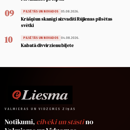
09
05.08.2026.
PILSĒTĀS UN NOVADOS
Krāšņi un skanīgi aizvadīti Rūjienas pilsētas
svētki
10
04.08.2026.
PILSĒTĀS UN NOVADOS
Kabatā divvirzienu biļete
VALMIERAS UN VIDZEMES ZIŅAS
Notikumi,
cilvēki un stāsti
no