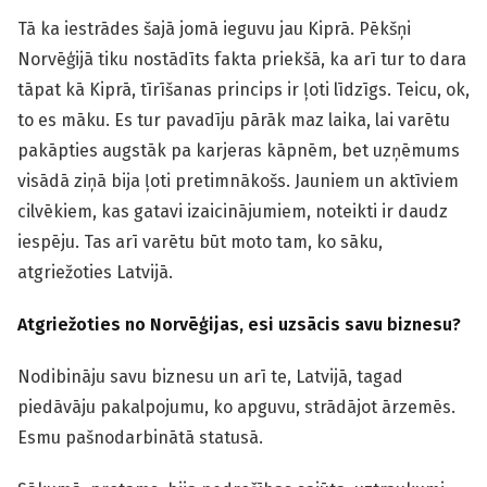
Tā ka iestrādes šajā jomā ieguvu jau Kiprā. Pēkšņi
Norvēģijā tiku nostādīts fakta priekšā, ka arī tur to dara
tāpat kā Kiprā, tīrīšanas princips ir ļoti līdzīgs. Teicu, ok,
to es māku. Es tur pavadīju pārāk maz laika, lai varētu
pakāpties augstāk pa karjeras kāpnēm, bet uzņēmums
visādā ziņā bija ļoti pretimnākošs. Jauniem un aktīviem
cilvēkiem, kas gatavi izaicinājumiem, noteikti ir daudz
iespēju. Tas arī varētu būt moto tam, ko sāku,
atgriežoties Latvijā.
Atgriežoties no Norvēģijas, esi uzsācis savu biznesu?
Nodibināju savu biznesu un arī te, Latvijā, tagad
piedāvāju pakalpojumu, ko apguvu, strādājot ārzemēs.
Esmu pašnodarbinātā statusā.