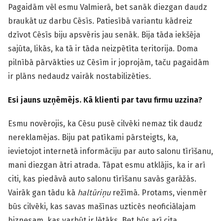
Pagaidām vēl esmu Valmierā, bet sanāk diezgan daudz
braukāt uz darbu Cēsīs. Patiesībā variantu kādreiz
dzīvot Cēsīs biju apsvēris jau senāk. Bija tāda iekšēja
sajūta, likās, ka tā ir tāda neizpētīta teritorija. Doma
pilnībā pārvākties uz Cēsīm ir joprojām, taču pagaidām
ir plāns nedaudz vairāk nostabilizēties.
Esi jauns uzņēmējs. Kā klienti par tavu firmu uzzina?
Esmu novērojis, ka Cēsu pusē cilvēki nemaz tik daudz
nereklamējas. Biju pat patīkami pārsteigts, ka,
ievietojot internetā informāciju par auto salonu tīrīšanu,
mani diezgan ātri atrada. Tāpat esmu atklājis, ka ir arī
citi, kas piedāvā auto salonu tīrīšanu savās garāžās.
Vairāk gan tādu kā
haltūriņu
režīmā. Protams, vienmēr
būs cilvēki, kas savas mašīnas uzticēs neoficiālajam
biznesam, kas varbūt ir lētāks. Bet būs arī cita