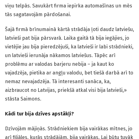
viņu telpās. Savukārt firma iepirka automašīnas un mēs
tās sagatavojām pārdošanai.
Šajā firmā brīnumainā kārtā strādāja ļoti daudz latviešu,
latvieši pat bija pārsvarā. Laika gaitā tā bija iegājies, jo
vietējie jau bija pieredzējuši, ka latvieši ir labi strādnieki,
un latvieši ierunāja nākamos latviešus. Tāpēc arī
problēmu ar valodas barjeru nebija – ja kaut ko
vajadzēja, pietika ar angļu valodu, bet tiešā darbā arī to
nemaz nevajadzēja. Tā interesanti sanāca, ka,
aizbraucot no Latvijas, priekšā atkal visi bija latvieši,»
stāsta Saimons.
Kādi tur bija dzīves apstākļi?
Dzīvojām mājiņās. Strādniekiem bija vairākas mītnes, jo
arī filiāles, kurās strādājām, bija vairākas. Lai būtu tuvāk