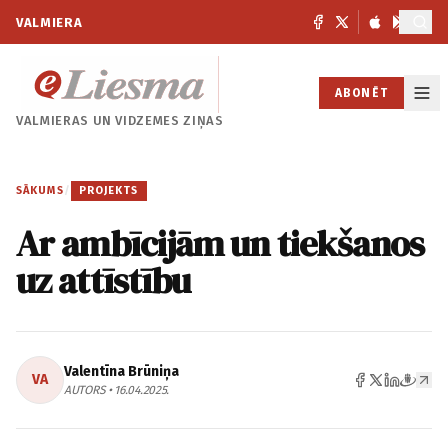
VALMIERA
ABONĒT
VALMIERAS UN
VIDZEMES ZIŅAS
SĀKUMS
/
PROJEKTS
Ar ambīcijām un tiekšanos
uz attīstību
Valentīna Brūniņa
VA
AUTORS • 16.04.2025.