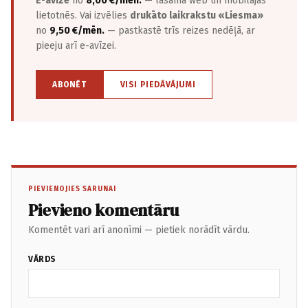
E-avīze
no
8,00 €/mēn.
— lasāma web un mobilajās
lietotnēs. Vai izvēlies
drukāto laikrakstu «Liesma»
no
9,50 €/mēn.
— pastkastē trīs reizes nedēļā, ar
pieeju arī e-avīzei.
ABONĒT
VISI PIEDĀVĀJUMI
PIEVIENOJIES SARUNAI
Pievieno komentāru
Komentēt vari arī anonīmi — pietiek norādīt vārdu.
VĀRDS