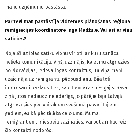
manu uzņēmumu pastāsta.
Par tevi man pastāstīja Vidzemes plānošanas reģiona
remigrācijas ko
ordinatore
Inga Madžule.
Vai esi ar viņu
saticies?
Nejauši uz ielas satiku vienu vīrieti, ar kuru sanāca
neliela komunikācija. Viņš, uzzinājis, ka esmu atgriezies
no Norvēģijas, iedeva Ingas kontaktus, un viņa mani
uzaicināja uz remigrantu pēcpusdienu. Bija ļoti
interesanti paklausīties, kā citiem ārzemēs gājis. Savā
ziņā jutos nedaudz neiederīgs, jo pārējie bija Latvijā
atgriezušies pēc vairākiem svešumā pavadītajiem
gadiem, es kā pēc tālāka ceļojuma. Mums,
remigrantiem, ir iespēja sazināties, varbūt arī kādreiz
šie kontakti noderēs.