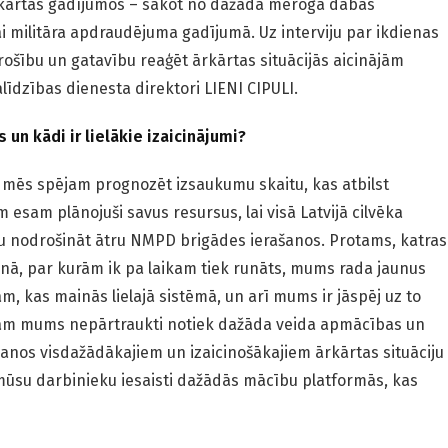
rkārtas gadījumos – sākot no dažāda mēroga dabas
i militāra apdraudējuma gadījumā. Uz interviju par ikdienas
rošību un gatavību reaģēt ārkārtas situācijās aicinājām
īdzības dienesta direktori LIENI CIPULI.
 un kādi ir lielākie izaicinājumi?
jo mēs spējam prognozēt izsaukumu skaitu, kas atbilst
 esam plānojuši savus resursus, lai visā Latvijā cilvēka
ētu nodrošināt ātru NMPD brigādes ierašanos. Protams, katras
ānā, par kurām ik pa laikam tiek runāts, mums rada jaunus
am, kas mainās lielajā sistēmā, un arī mums ir jāspēj uz to
rbam mums nepārtraukti notiek dažāda veida apmācības un
ošanos visdažādākajiem un izaicinošākajiem ārkārtas situāciju
r mūsu darbinieku iesaisti dažādās mācību platformās, kas