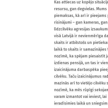
Kas attiecas uz kopējo situāc
resursu, gan degvielas. Mums
piemaksas, kā arī ir pieejams p
risinājumi – gan kameras, gan
līdzcilvēku agresijas izsaukum
visā Latvijā ir nevienmērīga 
skaits ir atbilstošs un pieti
laikā to skaits ir samazinājies
nozīmē, ka spējam piesaistīt j
izdienas pensijā, un tas ir vi
izaicinājuma darbaspēka pieeja
cilvēku. Taču izaicinājumus rad
mazinās arī to vietējo cilvēku 
nozīmē, ka mēs rūpīgi sekojam
varam izmantot vai ieviest, lai
ieradīsimies laikā un sniegsim