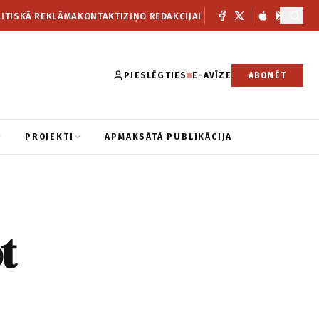
ITISKĀ REKLĀMA
KONTAKTI
ZIŅO REDAKCIJAI
PIESLĒGTIES
E-AVĪZE
ABONĒT
PROJEKTI
APMAKSĀTĀ PUBLIKĀCIJA
t