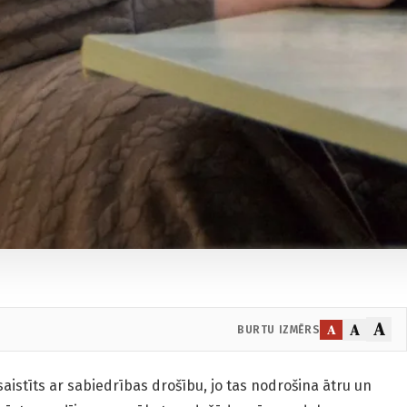
A
A
A
BURTU IZMĒRS
aistīts ar sabiedrības drošību, jo tas nodrošina ātru un