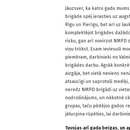
Jāuzsver, ka katru gadu mums
brigāde spēj ierasties uz augs
Rīgu un Pierīgu, bet arī uz la
komplektējot brigādes dažādos
risku, gan arī novirzot NMPD d
viņu trūkst. Esam ieviesuši mod
piemēram, darbinieki no Valmi
brigādes darbu. Agrāk konkrēta
aizgāja, bet vietā neviens nen
atsaucīgi un saprotoši mediķi, 
neredz NMPD brigādi uz vietas
nodrošinājums, un nākotnē ska
grupas, taču pēdējos gados re
jāturpina rūpēties, lai darbini
Tuvojas arī gada beigas, un 