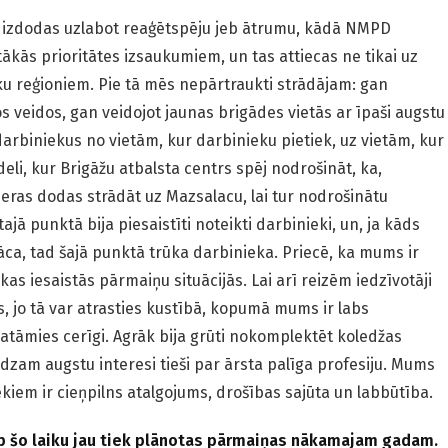
 izdodas uzlabot reaģētspēju jeb ātrumu, kādā NMPD
tākās prioritātes izsaukumiem, un tas attiecas ne tikai uz
uku reģioniem. Pie tā mēs nepārtraukti strādājam: gan
 veidos, gan veidojot jaunas brigādes vietās ar īpaši augstu
arbiniekus no vietām, kur darbinieku pietiek, uz vietām, kur
eli, kur Brigāžu atbalsta centrs spēj nodrošināt, ka,
eras dodas strādāt uz Mazsalacu, lai tur nodrošinātu
jā punktā bija piesaistīti noteikti darbinieki, un, ja kāds
āca, tad šajā punktā trūka darbinieka. Priecē, ka mums ir
kas iesaistās pārmaiņu situācijās. Lai arī reizēm iedzīvotāji
, jo tā var atrasties kustībā, kopumā mums ir labs
tāmies cerīgi. Agrāk bija grūti nokomplektēt koledžas
dzam augstu interesi tieši par ārsta palīga profesiju. Mums
ekiem ir cieņpilns atalgojums, drošības sajūta un labbūtība.
ap šo laiku jau tiek plānotas pārmaiņas nākamajam gadam.