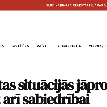
SLUDINĀJUMI LAIKRAKSTĀ
REKLĀMA
POL
RA
IZGLĪTĪBA
DZĪVE
VALMIERIETIS
VIEDOKĻI
as situācijās jāpro
 arī sabiedrībai