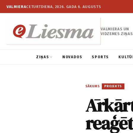
VALMIERA
CETURTDIENA, 2026. GADA 6. AUGUSTS
VALMIERAS UN
VIDZEMES ZIŅAS
ZIŅAS
NOVADOS
SPORTS
KULTŪ
SĀKUMS
/
PROJEKTS
Ārkārt
reaģēt