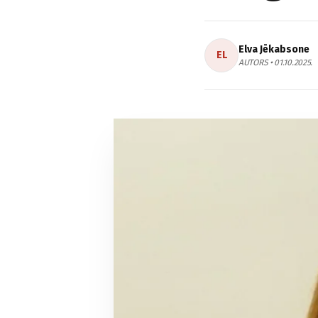
Elva Jēkabsone
EL
AUTORS • 01.10.2025.