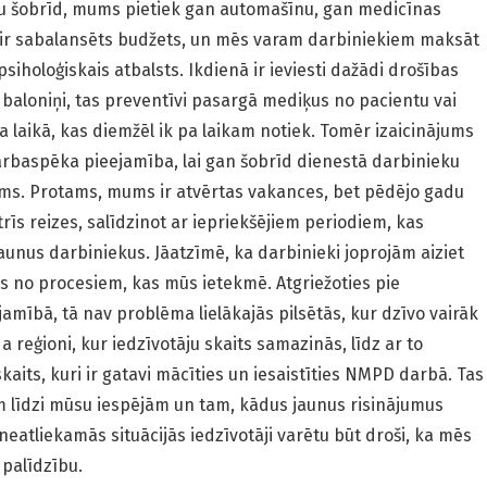
iju šobrīd, mums pietiek gan automašīnu, gan medicīnas
 ir sabalansēts budžets, un mēs varam darbiniekiem maksāt
siholoģiskais atbalsts. Ikdienā ir ieviesti dažādi drošības
 baloniņi, tas preventīvi pasargā mediķus no pacientu vai
a laikā, kas diemžēl ik pa laikam notiek. Tomēr izaicinājums
darbaspēka pieejamība, lai gan šobrīd dienestā darbinieku
ekams. Protams, mums ir atvērtas vakances, bet pēdējo gadu
 trīs reizes, salīdzinot ar iepriekšējiem periodiem, kas
aunus darbiniekus. Jāatzīmē, ka darbinieki joprojām aiziet
ens no procesiem, kas mūs ietekmē. Atgriežoties pie
mībā, tā nav problēma lielākajās pilsētās, kur dzīvo vairāk
a reģioni, kur iedzīvotāju skaits samazinās, līdz ar to
skaits, kuri ir gatavi mācīties un iesaistīties NMPD darbā. Tas
 līdzi mūsu iespējām un tam, kādus jaunus risinājumus
 neatliekamās situācijās iedzīvotāji varētu būt droši, ka mēs
 palīdzību.