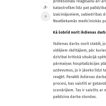
profesionālu reaģēšanu arī ā
katastrofām līdz pat palīdzība
izaicinājumiem, sabiedrības d
Neatliekamās medicīniskās pal
Kā šobrīd norit ikdienas darbs
Ikdienas darbs norit stabili, 
vidējiem rādītājiem, pēc kuriem
dzīvībai kritiskā situācijā sp
pārmaiņas hospitalizācijas pl
uzdevumus, jo ir jāseko līdzi t
reaģēt. Paralēli ikdienas da
procesi, kas saistīti ar gatav
scenārijiem. Tas ir saistīts a
paildzina darba stundas.