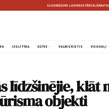
SLUDINĀJUMI LAIKRAKSTĀ
REKLĀMA
POL
RA
IZGLĪTĪBA
DZĪVE
VALMIERIETIS
VIEDOKĻI
s līdzšinējie, klāt
tūrisma objekti