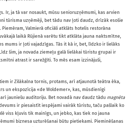
s. Ir, ja tā var nosaukt, mūsu senioruzņēmumi, kas arvien
ni tūrisma uzņēmēji, bet tādu nav ļoti daudz, drīzāk esošie
Piemēram, Valmierā oficiāli atklāts hotelis restorāna
uvākajā laikā Rūjienā varētu tikt atklāta jauna naktsmītne,
mums ir ļoti vajadzīgas. Tās it kā ir, bet, līdzko ir lielāks
Līdz šim, ja novada ziemeļu galā lielākai tūristu grupai ir
smītni atrast ir sarežģīti. To mēs esam izzinājuši,
iem ir Zilākalna tornis, protams, arī atjaunotā teātra ēka,
ntrs un ekspozīcija «de Woldemer», kas, mūsdienīgi
 arī jauniešu auditoriju. Bet novadā nav daudz tādu
magnēta
vums ir piesaistīt iespējami vairāk tūristu, taču pašlaik ko
ulē viss kļuvis tik mainīgs, un jebko, kas tiek no jauna
ieņēmumi biznesa uzturēšanai būtu pietiekami. Pieminēšanas