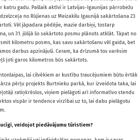
katru gadu. Pašlaik aktīvi ir Latvijas-Igaunijas pārrobežu
r dzelzceļa no Rūjienas uz Meizakilu Igaunijā sakārtošana 23
ārtoti. Vēl jāpadara pēdējie, mazie darbiņi, tostarp
a, un 31. jūlijā šo sakārtoto posmu plānots atklāt. Tāpat no
esmit kilometru posms, kas savu sakārtošanu vēl gaida, bet
āmos darbus apzinājuši. Ceram, ka drīzumā tos varēsim
eļš ļoti garos kilometros būs sakārtots.
tonlaipas, lai cilvēkiem ar kustību traucējumiem būtu ērtāk
ī dārza pērļu projekts Burtnieku parkā, kur izveidota taka, lai
eļotāji ratiņkrēslos, viņiem pielāgoti arī informatīvo stendu
ktos vispār ir tendence virzībai uz to, lai dabu pielāgotu
ām.
saucīgi, veidojot piedāvājumu tūristiem?
azinās uzņēmēji vai individuālas personas, kam ir savas