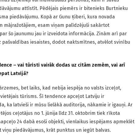
āvājumu attīstīt. Pēdējais piemērs ir bitenieks Burtnieku
ūrisma piedāvājumu. Kopā ar Gunu Ķiberi, kura novada
m mājražotājiem, esam viņam palīdzējuši sakārtot
ar šo jaunumu jau ir izveidota informācija. Zinām arī par
 pašvaldības iesaistes, dodot naktsmītnes, atvēlot svinību
dence – vai tūristi vairāk dodas uz citām zemēm, vai arī
epat Latvijā?
rzemes, bet laiks, kad nebija iespēja no valsts izceļot,
ietējais tūrisms. Šī tendence apceļot Latviju ir
a, ka latvieši ir mūsu lielākā auditorija, nākamie ir igauņi. Ar
tējos ceļotājus no 1. jūnija līdz 31. oktobrim tiek rīkota
jāapceļo 24 dabā esoši objekti, vienlaikus iespējams apmeklēt
t viņu piedāvājumus, krāt punktus un iegūt balvas.