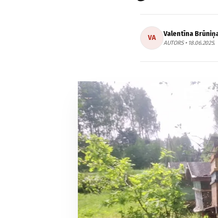
Valentīna Brūniņ
VA
AUTORS • 18.06.2025.