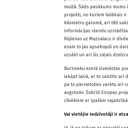
muižā. Šāds pasākums mums ir 
projekti, no kuriem lielākais i
kilometru garumā, arī tilti sak
informācijas stendu uzstādīšan
Rūjienas uz Mazsalacu ir divd
esam to jau apsekojuši un dar
uzsākt un arī šis zaļais dzelzc
Burtnieku ezerā izveidotas pon
iekāpt laivā, ar to saistīts ar
pa to pārvietoties varētu arī c
augstumi. Šobrīd Eiropas proje
cilvēkiem ar īpašām vajadzīb
Vai vietējie iedzīvotāji ir at
Jā, ik pa laikam ar pārvaldi s