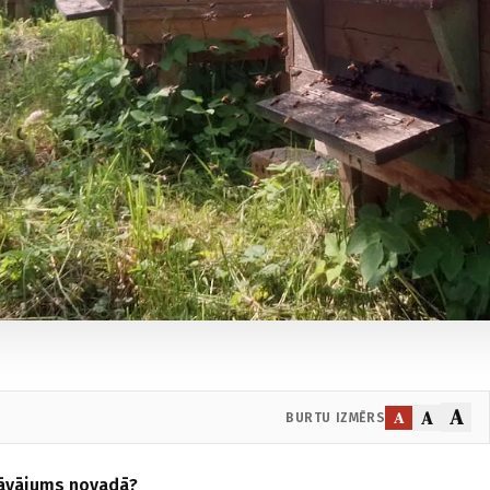
A
A
A
BURTU IZMĒRS
āvājums novadā?