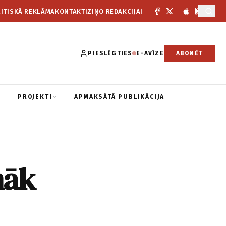
ITISKĀ REKLĀMA
KONTAKTI
ZIŅO REDAKCIJAI
PIESLĒGTIES
E-AVĪZE
ABONĒT
PROJEKTI
APMAKSĀTĀ PUBLIKĀCIJA
 nāk