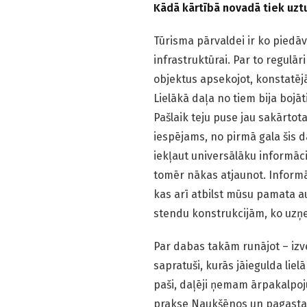
Kādā kārtībā novadā tiek uzt
Tūrisma pārvaldei ir ko piedāvā
infrastruktūrai. Par to regulā
objektus apsekojot, konstatējām
Lielākā daļa no tiem bija bojāt
Pašlaik teju puse jau sakārtota
iespējams, no pirmā gala šis 
iekļaut universālāku informāci
tomēr nākas atjaunot. Informāc
kas arī atbilst mūsu pamata a
stendu konstrukcijām, ko uzņe
Par dabas takām runājot – izv
sapratuši, kurās jāiegulda lie
paši, daļēji ņemam ārpakalpo
prakse Naukšēnos un pagasta a