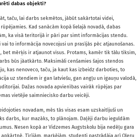
urēti dabas objekti?
t, taču, lai darbs sekmētos, jābūt sakārtotai videi,
ri rūpējamies. Kad sanācām kopā lielajā novadā, dabas
, ka visā teritorijā ir pāri par simt informācijas stendu.
i vai to informācija novecojusi un prasījās pēc atjaunošanas.
, bet mērķis ir atjaunot visus. Protams, kamēr tik tālu tiksim,
darbs būs jāatkārto. Maksimāli cenšamies šajos stendos
ju, kas nenoveco, taču, ja kaut kas izbeidz darboties, to
ija uz stendiem ir gan latviešu, gan angļu un igauņu valodā,
uditorijai. Dažas novada apvienības vairāk rūpējas par
mas vietējie saimniecisko darbu veicēji.
eidojoties novadam, mēs tās visas esam uzskaitījuši un
lāks darbs, kur mazāks, to plānojam. Daļēji darbu ieguldām
jumus. Nesen kopā ar Vidzemes Augstskolu bija nedēļu gara
pkārtnē. Tīrījām, marķējām, studenti pastrādāja arī Oleru