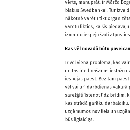
vērts, manuprāt, ir Mārča B
blakus Swedbankai. Tur izveidot
nākotnē varētu tikt organizēt
varētu likties, ka šis piedāvāj
izmanto iespēju šādi atpūsties
K
as
vēl novadā
būtu paveic
Ir vēl viena problēma, kas vai
un tas ir ēdināšanas iestāžu 
iespējas paēst. Bez tam paēst p
vēl vai arī darbdienas vakarā 
sarežģīti īstenot līdz brīdim,
kas strādā garāku darbalaiku
uzņēmumos nav liels un uzņēmē
būs ilglaicīgs.