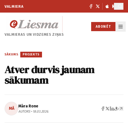
VALMIERA
ABONĒT
VALMIERAS UN
VIDZEMES ZIŅAS
SĀKUMS
/
PROJEKTS
Atver durvis jaunam
sākumam
Māra Rone
MĀ
AUTORS • 18.03.2026.