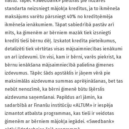
nastu. Tāpēc «Swedbank» pieturas pie nozares
standarta neizsniegt mājokļa kredītus, ja to ikmēneša
maksājums varētu pārsniegt 40% no kredītņēmēja
ikmēneša ienākumiem. Tāpat sabiedrībā pastāv arī
mīts, ka ģimenēm ar bērniem mazāk tiek izsniegti
kredīti tieši bērnu dēļ. Izskatot kredīta pieteikumus,
detalizēti tiek vērtētas visas mājsaimniecības ienākumi
un arī izdevumi. Un visi, kam ir bērni, varēs piekrist, ka
bērnu ienākšana mājsaimniecībā palielina ģimenes
izdevumus. Tāpēc šāds apstāklis ir jāņem vērā pie
maksimālās aizdevuma summas aprēķināšanas, bet tas
nebūt nenozīmē, ka bērni ģimenē būtu šķērslis
aizdevuma saņemšanai. Papildus arī jāmin, ka
sadarbībā ar Finanšu institūciju «ALTUM» ir iespēja
izmantot atbalsta programmas, kas tieši ir veidotas
ģimenēm ar bērniem mājokļa iegādei. «Swedbank»