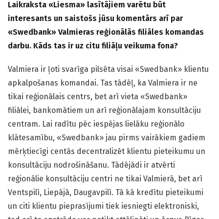
Laikraksta «Liesma» lasītājiem varētu būt
interesants un saistošs jūsu komentārs arī par
«Swedbank» Valmieras reģionālās filiāles komandas
darbu. Kāds tas ir uz citu filiāļu veikuma fona?
Valmiera ir ļoti svarīga pilsēta visai «Swedbank» klientu
apkalpošanas komandai. Tas tādēļ, ka Valmiera ir ne
tikai reģionālais centrs, bet arī vieta «Swedbank»
filiālei, bankomātiem un arī reģionālajam konsultāciju
centram. Lai radītu pēc iespējas lielāku reģionālo
klātesamību, «Swedbank» jau pirms vairākiem gadiem
mērķtiecīgi centās decentralizēt klientu pieteikumu un
konsultāciju nodrošināšanu. Tādējādi ir atvērti
reģionālie konsultāciju centri ne tikai Valmierā, bet arī
Ventspilī, Liepājā, Daugavpilī. Tā kā kredītu pieteikumi
un citi klientu pieprasījumi tiek iesniegti elektroniski,