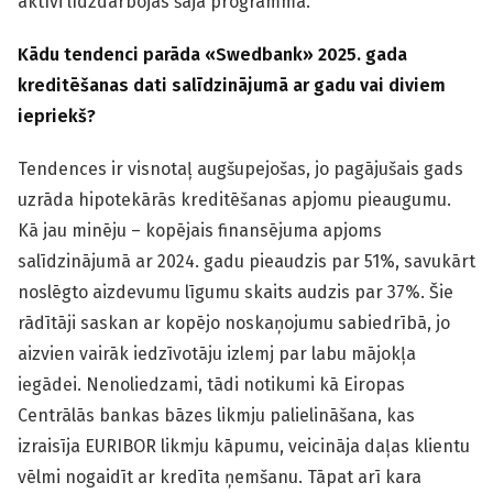
aktīvi līdzdarbojas šajā programmā.
Kādu tendenci parāda «Swedbank» 2025. gada
kreditēšanas dati salīdzinājumā ar gadu vai diviem
iepriekš?
Tendences ir visnotaļ augšupejošas, jo pagājušais gads
uzrāda hipotekārās kreditēšanas apjomu pieaugumu.
Kā jau minēju – kopējais finansējuma apjoms
salīdzinājumā ar 2024. gadu pieaudzis par 51%, savukārt
noslēgto aizdevumu līgumu skaits audzis par 37%. Šie
rādītāji saskan ar kopējo noskaņojumu sabiedrībā, jo
aizvien vairāk iedzīvotāju izlemj par labu mājokļa
iegādei. Nenoliedzami, tādi notikumi kā Eiropas
Centrālās bankas bāzes likmju palielināšana, kas
izraisīja EURIBOR likmju kāpumu, veicināja daļas klientu
vēlmi nogaidīt ar kredīta ņemšanu. Tāpat arī kara