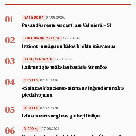
01
07.08.2026.
SABIEDRĪBA
Pusaudžu resursu centram Valmierā – 5!
02
07.08.2026.
KULTŪRA UN IZKLAIDE
Izzinot rumāņu unikālos kreklu izšuvumus
03
07.08.2026.
NEDĒĻAS NOGALE
Laikmetīgās mākslas izstāde Strenčos
04
07.08.2026.
SPORTS
«Salacas Mauciens» aicina uz leģendāru nakts
piedzīvojumu
05
07.08.2026.
SPORTS
Izlases vārtsargi nav glābēji Daliņā
06
07.08.2026.
VIEDOKĻI