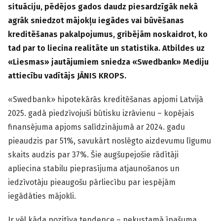
situāciju, pēdējos gados daudz piesardzīgāk nekā
agrāk sniedzot mājokļu iegādes vai būvēšanas
kreditēšanas pakalpojumus, gribējām noskaidrot, ko
tad par to liecina realitāte un statistika. Atbildes uz
«Liesmas» jautājumiem sniedza «Swedbank» Mediju
attiecību vadītājs JĀNIS KROPS.
«Swedbank» hipotekārās kreditēšanas apjomi Latvijā
2025. gadā piedzīvojuši būtisku izrāvienu – kopējais
finansējuma apjoms salīdzinājumā ar 2024. gadu
pieaudzis par 51%, savukārt noslēgto aizdevumu līgumu
skaits audzis par 37%. Šie augšupejošie rādītāji
apliecina stabilu pieprasījuma atjaunošanos un
iedzīvotāju pieaugošu pārliecību par iespējām
iegādāties mājokli.
Ir vēl kāda pozitīva tendence – nekustamā īpašuma