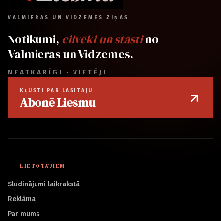
VALMIERAS UN VIDZEMES ZIŅAS
Notikumi,
cilvēki un stāsti
no
Valmieras un Vidzemes.
NEATKARĪGI · VIETĒJI
KĻŪSTI PAR LASĪTĀJU
Abonē Liesmu
LIETOTĀJIEM
Sludinājumi laikrakstā
Reklāma
Par mums