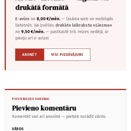
drukātā formātā
E-avīze
no
8,00 €/mēn.
— lasāma web un mobilajās
lietotnēs. Vai izvēlies
drukāto laikrakstu «Liesma»
no
9,50 €/mēn.
— pastkastē trīs reizes nedēļā, ar
pieeju arī e-avīzei.
ABONĒT
VISI PIEDĀVĀJUMI
PIEVIENOJIES SARUNAI
Pievieno komentāru
Komentēt vari arī anonīmi — pietiek norādīt vārdu.
VĀRDS