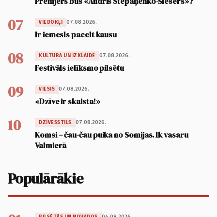
Premjers būs «Andris Stepaņenko-Šlesers»?
07
07.08.2026.
VIEDOKĻI
Ir iemesls pacelt kausu
08
07.08.2026.
KULTŪRA UN IZKLAIDE
Festivāls ielīksmo pilsētu
09
07.08.2026.
VIESIS
«Dzīve ir skaista!»
10
07.08.2026.
DZĪVESSTILS
Komsi – čau-čau puika no Somijas. Ik vasaru
Valmierā
Populārākie
04.08.2026.
PILSĒTĀS UN NOVADOS