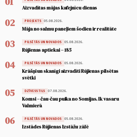
01
Aizvadītas mājas kafejnīcu dienas
02
05.08.2026.
PROJEKTS
Māja no salmu paneļiem šodien ir realitāte
03
05.08.2026.
PILSĒTĀS UN NOVADOS
Rūjienas aptiekai – 185
04
05.08.2026.
PILSĒTĀS UN NOVADOS
Krāšņi un skanīgi aizvadīti Rūjienas pilsētas
svētki
05
07.08.2026.
DZĪVESSTILS
Komsi – čau-čau puika no Somijas. Ik vasaru
Valmierā
06
05.08.2026.
PILSĒTĀS UN NOVADOS
Izstādes Rūjienas Izstāžu zālē