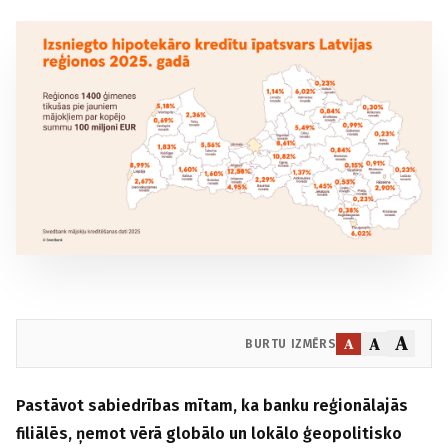
A
A
A
BURTU IZMĒRS
Pastāvot sabiedrības mītam, ka banku reģionālajās
filiālēs, ņemot vērā globālo un lokālo ģeopolitisko