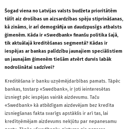
Šogad viena no Latvijas valsts budžeta prioritātēm
tūlīt aiz drošības un aizsardzības spēju stiprināšanas,
kā zināms, ir arī demogrāfija un daudzpusīgs atbalsts
ģimenēm. Kāda ir «Swedbank» finanšu politika šajā,
tik aktuālajā kreditēšanas segmentā? Kādas ir
iespējas ar bankas palīdzību jaunajiem speciālistiem
un jaunajām ģimenēm tiešām atvērt durvis labāk
nodrošinātai sadzīvei?
Kreditēšana ir banku uzņēmējdarbības pamats. Tāpēc
bankas, tostarp «Swedbank», ir ļoti ieinteresētas
izsniegt pēc iespējas vairāk aizdevumu. Taču
«Swedbank» kā atbildīgam aizdevējam bez kredīta
izsniegšanas fakta svarīgs apstāklis ir arī tas, lai
kredītņēmējam aizdevums nekļūtu par nepanesamu