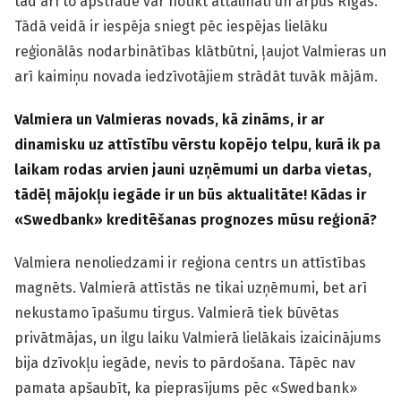
tad arī to apstrāde var notikt attālināti un ārpus Rīgas.
Tādā veidā ir iespēja sniegt pēc iespējas lielāku
reģionālās nodarbinātības klātbūtni, ļaujot Valmieras un
arī kaimiņu novada iedzīvotājiem strādāt tuvāk mājām.
Valmiera un Valmieras novads, kā zināms, ir ar
dinamisku uz attīstību vērstu kopējo telpu, kurā ik pa
laikam rodas arvien jauni uzņēmumi un darba vietas,
tādēļ mājokļu iegāde ir un būs aktualitāte! Kādas ir
«Swedbank» kreditēšanas prognozes mūsu reģionā?
Valmiera nenoliedzami ir reģiona centrs un attīstības
magnēts. Valmierā attīstās ne tikai uzņēmumi, bet arī
nekustamo īpašumu tirgus. Valmierā tiek būvētas
privātmājas, un ilgu laiku Valmierā lielākais izaicinājums
bija dzīvokļu iegāde, nevis to pārdošana. Tāpēc nav
pamata apšaubīt, ka pieprasījums pēc «Swedbank»