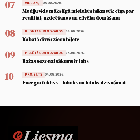
07
05.08.2026.
VIEDOKĻI
Mediju vide mākslīgā intelekta laikmetā: cīņa par
realitāti, uzticēšanos un cilvēku domāšanu
08
04.08.2026.
PILSĒTĀS UN NOVADOS
Kabatā divvirzienu biļete
09
04.08.2026.
PILSĒTĀS UN NOVADOS
Ražas sezonai sākums ir labs
10
04.08.2026.
PROJEKTS
Energoefektīvs – labāks un lētāks dzīvošanai