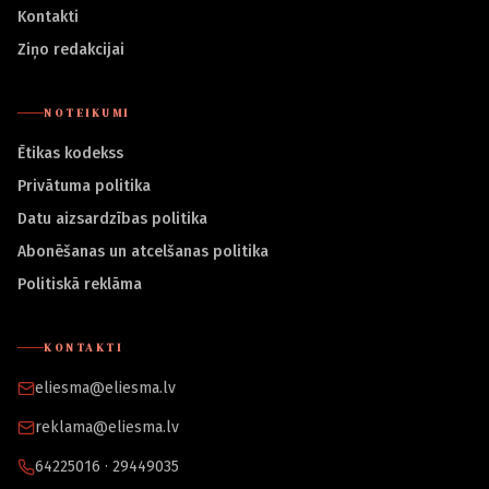
Kontakti
Ziņo redakcijai
NOTEIKUMI
Ētikas kodekss
Privātuma politika
Datu aizsardzības politika
Abonēšanas un atcelšanas politika
Politiskā reklāma
KONTAKTI
eliesma@eliesma.lv
reklama@eliesma.lv
64225016 · 29449035