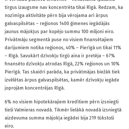
tirgus izaugsme nav koncentrēta tikai Rīgā. Redzam, ka
nozīmīga aktivitāte pērn bija vērojama arī ārpus
galvaspilsētas – reģionos 1400 ģimenes iegādājās
jaunus mājokļus par kopējo summu 100 miljoni eiro.
Privātmāju segmentā puse no visiem finansētajiem
darījumiem notika reģionos, 40% – Pierīgā un tikai 11%
– Rīgā. Savukārt dzīvokļu tirgū aina ir pretēja – 67%
finansēto dzīvokļu atrodas Rīgā, 22% reģionos un 10%
Pierīgā. Tas skaidri parāda, ka privātmājas biežāk tiek
izvēlētas ārpus galvaspilsētas, kamēr dzīvokļu iegāde
joprojām koncentrējas Rīgā.
6% no visiem hipotekārajiem kredītiem pērn izsniegti
tieši Valmieras novadā. Tikmēr lielākā novadā izsniegtā
aizdevuma summa mājokļa iegādei bija 219 tūkstoši
eiro.