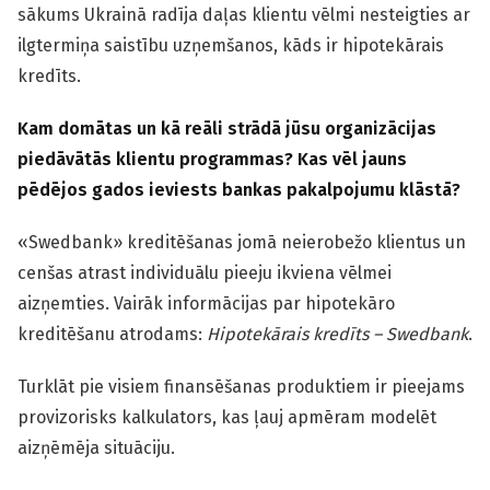
sākums Ukrainā radīja daļas klientu vēlmi nesteigties ar
ilgtermiņa saistību uzņemšanos, kāds ir hipotekārais
kredīts.
Kam domātas un kā reāli strādā jūsu organizācijas
piedāvātās klientu programmas? Kas vēl jauns
pēdējos gados ieviests bankas pakalpojumu klāstā?
«Swedbank» kreditēšanas jomā neierobežo klientus un
cenšas atrast individuālu pieeju ikviena vēlmei
aizņemties. Vairāk informācijas par hipotekāro
kreditēšanu atrodams:
Hipotekārais kredīts – Swedbank
.
Turklāt pie visiem finansēšanas produktiem ir pieejams
provizorisks kalkulators, kas ļauj apmēram modelēt
aizņēmēja situāciju.