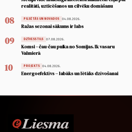
realitāti, uzticēšanos un cilvēku domāšanu
08
04.08.2026.
PILSĒTĀS UN NOVADOS
Ražas sezonai sākums ir labs
09
07.08.2026.
DZĪVESSTILS
Komsi – čau-čau puika no Somijas. Ik vasaru
Valmierā
10
04.08.2026.
PROJEKTS
Energoefektīvs – labāks un lētāks dzīvošanai