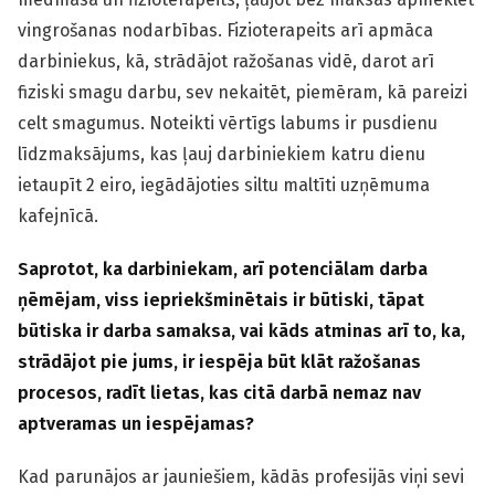
vingrošanas nodarbības. Fizioterapeits arī apmāca
darbiniekus, kā, strādājot ražošanas vidē, darot arī
fiziski smagu darbu, sev nekaitēt, piemēram, kā pareizi
celt smagumus. Noteikti vērtīgs labums ir pusdienu
līdzmaksājums, kas ļauj darbiniekiem katru dienu
ietaupīt 2 eiro, iegādājoties siltu maltīti uzņēmuma
kafejnīcā.
Saprotot, ka darbiniekam, arī potenciālam darba
ņēmējam, viss iepriekšminētais ir būtiski, tāpat
būtiska ir darba samaksa, vai kāds atminas arī to, ka,
strādājot pie jums, ir iespēja būt klāt ražošanas
procesos, radīt lietas, kas citā darbā nemaz nav
aptveramas un iespējamas?
Kad parunājos ar jauniešiem, kādās profesijās viņi sevi