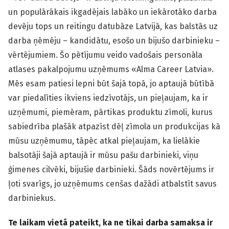
un populārākais ikgadējais labāko un iekārotāko darba
devēju tops un reitingu datubāze Latvijā, kas balstās uz
darba ņēmēju – kandidātu, esošo un bijušo darbinieku –
vērtējumiem. Šo pētījumu veido vadošais personāla
atlases pakalpojumu uzņēmums «Alma Career Latvia».
Mēs esam patiesi lepni būt šajā topā, jo aptaujā būtībā
var piedalīties ikviens iedzīvotājs, un pieļaujam, ka ir
uzņēmumi, piemēram, pārtikas produktu zīmoli, kurus
sabiedrība plašāk atpazīst dēļ zīmola un produkcijas kā
mūsu uzņēmumu, tāpēc atkal pieļaujam, ka lielākie
balsotāji šajā aptaujā ir mūsu pašu darbinieki, viņu
ģimenes cilvēki, bijušie darbinieki. Šāds novērtējums ir
ļoti svarīgs, jo uzņēmums cenšas dažādi atbalstīt savus
darbiniekus.
Te laikam vietā pateikt, ka ne tikai darba samaksa ir