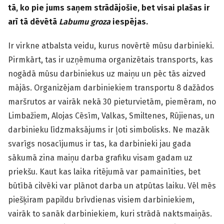
tā, ko pie jums saņem strādājošie, bet visai plašas ir
arī tā dēvētā
Labumu groza
iespējas.
Ir virkne atbalsta veidu, kurus novērtē mūsu darbinieki.
Pirmkārt, tas ir uzņēmuma organizētais transports, kas
nogādā mūsu darbiniekus uz maiņu un pēc tās aizved
mājās. Organizējam darbiniekiem transportu 8 dažādos
maršrutos ar vairāk nekā 30 pieturvietām, piemēram, no
Limbažiem, Alojas Cēsīm, Valkas, Smiltenes, Rūjienas, un
darbinieku līdzmaksājums ir ļoti simbolisks. Ne mazāk
svarīgs nosacījumus ir tas, ka darbinieki jau gada
sākumā zina maiņu darba grafiku visam gadam uz
priekšu. Kaut kas laika ritējumā var pamainīties, bet
būtībā cilvēki var plānot darba un atpūtas laiku. Vēl mēs
piešķiram papildu brīvdienas visiem darbiniekiem,
vairāk to sanāk darbiniekiem, kuri strādā naktsmaiņās.