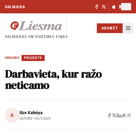
VALMIERA
ABONĒT
VALMIERAS UN
VIDZEMES ZIŅAS
SĀKUMS
/
PROJEKTS
Darbavieta, kur ražo
neticamo
Ilze Kalniņa
IL
AUTORS • 04.11.2025.