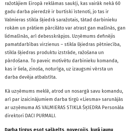
ražotājiem Eiropā reklāmas saukļi, kas vairāk nekā 60
gadu darba pieredzē ir burtiski īstenoti, jo tas ir
Valmieras stikla šķiedrā saražotais, tātad darbinieku
rokām un prātiem pārcilāto var atrast gan mašīnās, gan
lidmašīnās, arī debesskrāpjos. Uzņēmums definējis
pamatdarbības virzienus – stikla šķiedras pētniecība,
stikla šķiedras produktu izstrāde, ražošana un
pārdošana. To paveic motivētu darbinieku komanda,
kas ir liela, zinoša, noturīga, uz izaugsmi vērsta un
darba devēja atbalstīta.
Kā uzņēmums meklē, atrod un nosargā savu komandu,
arī par izaicinājumiem darba tirgū «Liesma» sarunājās
ar uzņēmuma AS VALMIERAS STIKLA ŠĶIEDRA Personāla
direktori DACI PURMALI.
Darba tirgus esot sašķelts, novecojis, kurā jaunu