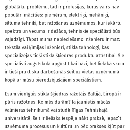
globālāku problēmu, tad ir profesijas, kuras vairs nav
populāri mācīties: piemēram, elektriķi, mehāniķi,
siltuma tehniķi, bet ražošanas uzņēmumos, kur iekārtu
spektrs un vecums ir dažāds, tehniskie speciālisti būs
vajadzīgi. Tāpat mums nepieciešamo inženieru ir maz:
tekstila vai ķīmijas inženieri, stikla tehnologi, kas
specializējas tieši stikla šķiedras produktu attīstībai. Šie
speciālisti augstskolā apgūst tikai bāzi, bet lielākā skola
ir tieši praktiska darbošanās šeit uz vietas uzņēmumā
kopā ar mūsu pieredzējušajiem speciālistiem.
Esam vienīgais stikla šķiedras ražotājs Baltijā, Eiropā ir
pāris ražotnes. Ko mēs darām? Ja jaunietis mācās
Valmieras tehnikumā vai studē Rīgas Tehniskajā
universitātē, šeit ir lieliska iespēja nākt praksē, iepazīt
uzņēmuma procesus un kultūru un pēc prakses kļūt par