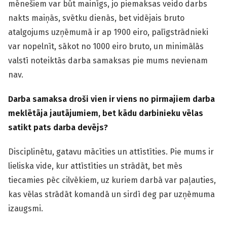
mēnešiem var būt mainīgs, jo piemaksas veido darbs
nakts maiņās, svētku dienās, bet vidējais bruto
atalgojums uzņēmumā ir ap 1900 eiro, palīgstrādnieki
var nopelnīt, sākot no 1000 eiro bruto, un minimālās
valstī noteiktās darba samaksas pie mums nevienam
nav.
Darba samaksa droši vien ir viens no pirmajiem darba
meklētāja jautājumiem, bet kādu darbinieku vēlas
satikt pats darba devējs?
Disciplinētu, gatavu mācīties un attīstīties. Pie mums ir
lieliska vide, kur attīstīties un strādāt, bet mēs
tiecamies pēc cilvēkiem, uz kuriem darbā var paļauties,
kas vēlas strādāt komandā un sirdī deg par uzņēmuma
izaugsmi.