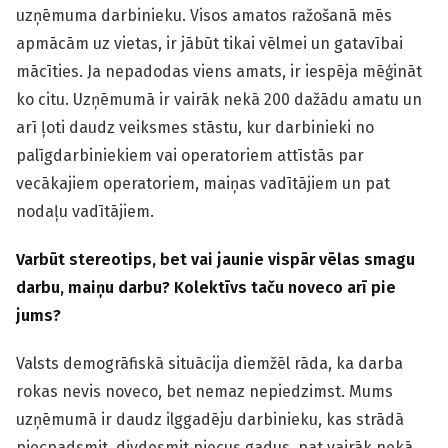
uzņēmuma darbinieku. Visos amatos ražošanā mēs
apmācām uz vietas, ir jābūt tikai vēlmei un gatavībai
mācīties. Ja nepadodas viens amats, ir iespēja mēģināt
ko citu. Uzņēmumā ir vairāk nekā 200 dažādu amatu un
arī ļoti daudz veiksmes stāstu, kur darbinieki no
palīgdarbiniekiem vai operatoriem attīstās par
vecākajiem operatoriem, maiņas vadītājiem un pat
nodaļu vadītājiem.
Varbūt stereotips, bet vai jaunie vispār vēlas smagu
darbu, maiņu darbu? Kolektīvs taču noveco arī pie
jums?
Valsts demogrāfiskā situācija diemžēl rāda, ka darba
rokas nevis noveco, bet nemaz nepiedzimst. Mums
uzņēmumā ir daudz ilggadēju darbinieku, kas strādā
piecpadsmit, divdesmit piecus gadus, pat vairāk nekā