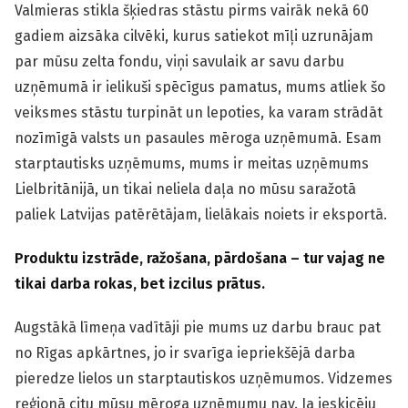
Valmieras stikla šķiedras stāstu pirms vairāk nekā 60
gadiem aizsāka cilvēki, kurus satiekot mīļi uzrunājam
par mūsu zelta fondu, viņi savulaik ar savu darbu
uzņēmumā ir ielikuši spēcīgus pamatus, mums atliek šo
veiksmes stāstu turpināt un lepoties, ka varam strādāt
nozīmīgā valsts un pasaules mēroga uzņēmumā. Esam
starptautisks uzņēmums, mums ir meitas uzņēmums
Lielbritānijā, un tikai neliela daļa no mūsu saražotā
paliek Latvijas patērētājam, lielākais noiets ir eksportā.
Produktu izstrāde, ražošana, pārdošana – tur vajag ne
tikai darba rokas, bet izcilus prātus.
Augstākā līmeņa vadītāji pie mums uz darbu brauc pat
no Rīgas apkārtnes, jo ir svarīga iepriekšējā darba
pieredze lielos un starptautiskos uzņēmumos. Vidzemes
reģionā citu mūsu mēroga uzņēmumu nav. Ja ieskicēju