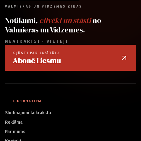
VALMIERAS UN VIDZEMES ZIŅAS
Notikumi,
cilvēki un stāsti
no
Valmieras un Vidzemes.
NEATKARĪGI · VIETĒJI
KĻŪSTI PAR LASĪTĀJU
Abonē Liesmu
LIETOTĀJIEM
Sludinājumi laikrakstā
Reklāma
Par mums