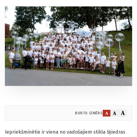
A
A
A
BURTU IZMĒRS
Iepriekšminētie ir viena no vadošajiem stikla šķiedras