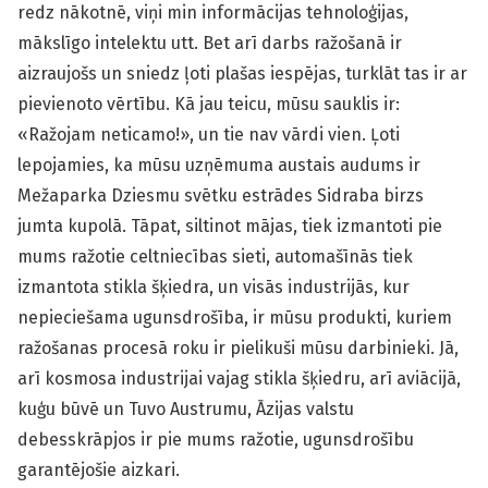
redz nākotnē, viņi min informācijas tehnoloģijas,
mākslīgo intelektu utt. Bet arī darbs ražošanā ir
aizraujošs un sniedz ļoti plašas iespējas, turklāt tas ir ar
pievienoto vērtību. Kā jau teicu, mūsu sauklis ir:
«Ražojam neticamo!», un tie nav vārdi vien. Ļoti
lepojamies, ka mūsu uzņēmuma austais audums ir
Mežaparka Dziesmu svētku estrādes Sidraba birzs
jumta kupolā. Tāpat, siltinot mājas, tiek izmantoti pie
mums ražotie celtniecības sieti, automašīnās tiek
izmantota stikla šķiedra, un visās industrijās, kur
nepieciešama ugunsdrošība, ir mūsu produkti, kuriem
ražošanas procesā roku ir pielikuši mūsu darbinieki. Jā,
arī kosmosa industrijai vajag stikla šķiedru, arī aviācijā,
kuģu būvē un Tuvo Austrumu, Āzijas valstu
debesskrāpjos ir pie mums ražotie, ugunsdrošību
garantējošie aizkari.