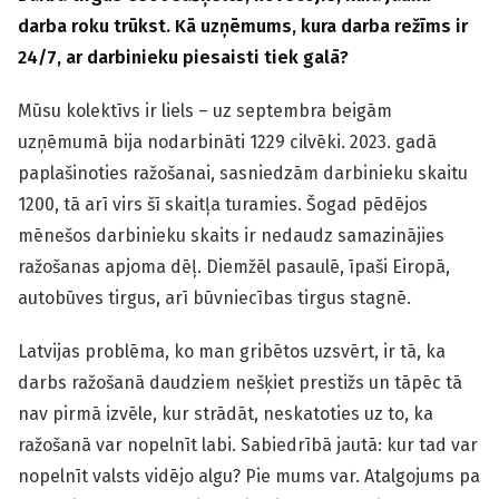
darba roku trūkst. Kā uzņēmums, kura darba režīms ir
24/7, ar darbinieku piesaisti tiek galā?
Mūsu kolektīvs ir liels – uz septembra beigām
uzņēmumā bija nodarbināti 1229 cilvēki. 2023. gadā
paplašinoties ražošanai, sasniedzām darbinieku skaitu
1200, tā arī virs šī skaitļa turamies. Šogad pēdējos
mēnešos darbinieku skaits ir nedaudz samazinājies
ražošanas apjoma dēļ. Diemžēl pasaulē, īpaši Eiropā,
autobūves tirgus, arī būvniecības tirgus stagnē.
Latvijas problēma, ko man gribētos uzsvērt, ir tā, ka
darbs ražošanā daudziem nešķiet prestižs un tāpēc tā
nav pirmā izvēle, kur strādāt, neskatoties uz to, ka
ražošanā var nopelnīt labi. Sabiedrībā jautā: kur tad var
nopelnīt valsts vidējo algu? Pie mums var. Atalgojums pa