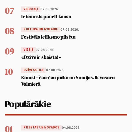
07
07.08.2026.
VIEDOKĻI
Ir iemesls pacelt kausu
08
07.08.2026.
KULTŪRA UN IZKLAIDE
Festivāls ielīksmo pilsētu
09
07.08.2026.
VIESIS
«Dzīve ir skaista!»
10
07.08.2026.
DZĪVESSTILS
Komsi – čau-čau puika no Somijas. Ik vasaru
Valmierā
Populārākie
01
04.08.2026.
PILSĒTĀS UN NOVADOS