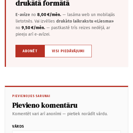
drukātā formātā
E-avīze
no
8,00 €/mēn.
— lasāma web un mobilajās
lietotnēs. Vai izvēlies
drukāto laikrakstu «Liesma»
no
9,50 €/mēn.
— pastkastē trīs reizes nedēļā, ar
pieeju arī e-avīzei.
ABONĒT
VISI PIEDĀVĀJUMI
PIEVIENOJIES SARUNAI
Pievieno komentāru
Komentēt vari arī anonīmi — pietiek norādīt vārdu.
VĀRDS