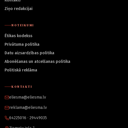
Kontakti
Ziņo redakcijai
NOTEIKUMI
Ētikas kodekss
Privātuma politika
Datu aizsardzības politika
Abonēšanas un atcelšanas politika
Politiskā reklāma
KONTAKTI
eliesma@eliesma.lv
reklama@eliesma.lv
64225016 · 29449035