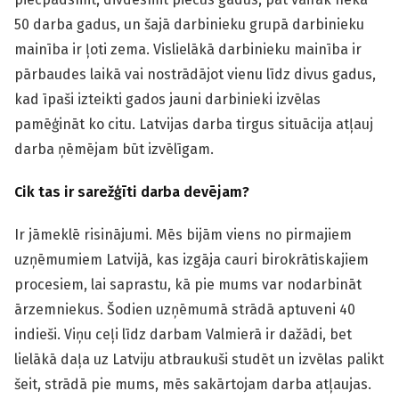
50 darba gadus, un šajā darbinieku grupā darbinieku
mainība ir ļoti zema. Vislielākā darbinieku mainība ir
pārbaudes laikā vai nostrādājot vienu līdz divus gadus,
kad īpaši izteikti gados jauni darbinieki izvēlas
pamēģināt ko citu. Latvijas darba tirgus situācija atļauj
darba ņēmējam būt izvēlīgam.
Cik tas ir sarežģīti darba devējam?
Ir jāmeklē risinājumi. Mēs bijām viens no pirmajiem
uzņēmumiem Latvijā, kas izgāja cauri birokrātiskajiem
procesiem, lai saprastu, kā pie mums var nodarbināt
ārzemniekus. Šodien uzņēmumā strādā aptuveni 40
indieši. Viņu ceļi līdz darbam Valmierā ir dažādi, bet
lielākā daļa uz Latviju atbraukuši studēt un izvēlas palikt
šeit, strādā pie mums, mēs sakārtojam darba atļaujas.