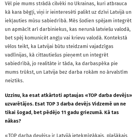
Vēl pie mums strādā cilvēki no Ukrainas, kuri atbrauca
kā kara bēgļi, viņi ir ieinteresēti palikt uz dzīvi Latvijā un
iekļauties mūsu sabiedrībā. Mēs šodien spējam integrēt
un apmācīt arī darbiniekus, kas nerunā latviešu valodā,
bet spēj komunicēt angļu vai krievu valodā. Kontekstā
vēlos teikt, ka Latvijai būtu steidzami vajadzīgas
vadlīnijas, kā cittautiešus pieņemt un integrēt
sabiedrībā, jo realitāte ir tāda, ka darbaspēka pie
mums trūkst, un Latvija bez darba rokām no ārvalstīm
neiztiks.
Uzzinu, ka esat atkārtoti aptaujas «TOP darba devējs»
uzvarētājos. Esat TOP 3 darba devējs Vidzemē un ne
tikai šogad, bet pēdējo 11 gadu griezumā. Kā tas
nākas?
«TOP darba devējs» ir Latvijā ietekmīgākais, plašākais