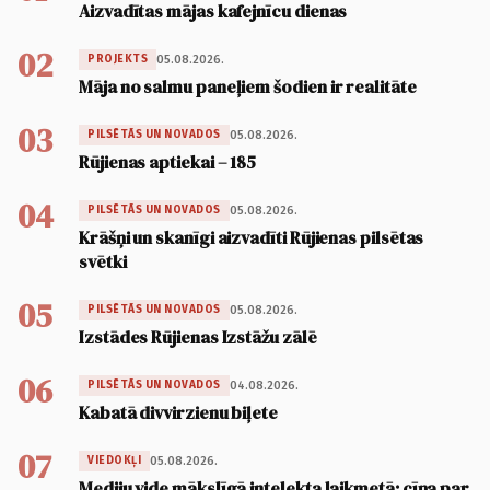
Aizvadītas mājas kafejnīcu dienas
02
05.08.2026.
PROJEKTS
Māja no salmu paneļiem šodien ir realitāte
03
05.08.2026.
PILSĒTĀS UN NOVADOS
Rūjienas aptiekai – 185
04
05.08.2026.
PILSĒTĀS UN NOVADOS
Krāšņi un skanīgi aizvadīti Rūjienas pilsētas
svētki
05
05.08.2026.
PILSĒTĀS UN NOVADOS
Izstādes Rūjienas Izstāžu zālē
06
04.08.2026.
PILSĒTĀS UN NOVADOS
Kabatā divvirzienu biļete
07
05.08.2026.
VIEDOKĻI
Mediju vide mākslīgā intelekta laikmetā: cīņa par