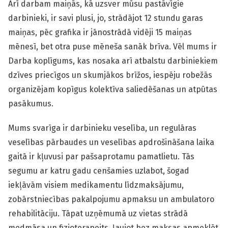
Arī darbam maiņās, kā uzsver mūsu pastāvīgie
darbinieki, ir savi plusi, jo, strādājot 12 stundu garas
maiņas, pēc grafika ir jānostrādā vidēji 15 maiņas
mēnesī, bet otra puse mēneša sanāk brīva. Vēl mums ir
Darba koplīgums,
kas nosaka arī atbalstu darbiniekiem
dzīves priecīgos un skumjākos brīžos, iespēju robežās
organizējam kopīgus kolektīva saliedēšanas un atpūtas
pasākumus.
Mums svarīga ir darbinieku veselība, un regulāras
veselības pārbaudes un veselības apdrošināšana laika
gaitā ir kļuvusi par pašsaprotamu pamatlietu. Tās
segumu ar katru gadu cenšamies uzlabot, šogad
iekļāvām visiem medikamentu līdzmaksājumu,
zobārstniecības pakalpojumu apmaksu un ambulatoro
rehabilitāciju. Tāpat uzņēmumā uz vietas strādā
medmāsa un fizioterapeits, ļaujot bez maksas apmeklēt