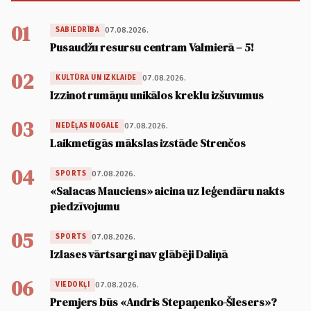
01
07.08.2026.
SABIEDRĪBA
Pusaudžu resursu centram Valmierā – 5!
02
07.08.2026.
KULTŪRA UN IZKLAIDE
Izzinot rumāņu unikālos kreklu izšuvumus
03
07.08.2026.
NEDĒĻAS NOGALE
Laikmetīgās mākslas izstāde Strenčos
04
07.08.2026.
SPORTS
«Salacas Mauciens» aicina uz leģendāru nakts
piedzīvojumu
05
07.08.2026.
SPORTS
Izlases vārtsargi nav glābēji Daliņā
06
07.08.2026.
VIEDOKĻI
Premjers būs «Andris Stepaņenko-Šlesers»?