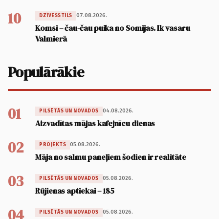
10
07.08.2026.
DZĪVESSTILS
Komsi – čau-čau puika no Somijas. Ik vasaru
Valmierā
Populārākie
01
04.08.2026.
PILSĒTĀS UN NOVADOS
Aizvadītas mājas kafejnīcu dienas
02
05.08.2026.
PROJEKTS
Māja no salmu paneļiem šodien ir realitāte
03
05.08.2026.
PILSĒTĀS UN NOVADOS
Rūjienas aptiekai – 185
04
05.08.2026.
PILSĒTĀS UN NOVADOS