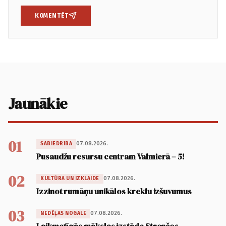
KOMENTĒT
Jaunākie
01
07.08.2026.
SABIEDRĪBA
Pusaudžu resursu centram Valmierā – 5!
02
07.08.2026.
KULTŪRA UN IZKLAIDE
Izzinot rumāņu unikālos kreklu izšuvumus
03
07.08.2026.
NEDĒĻAS NOGALE
Laikmetīgās mākslas izstāde Strenčos