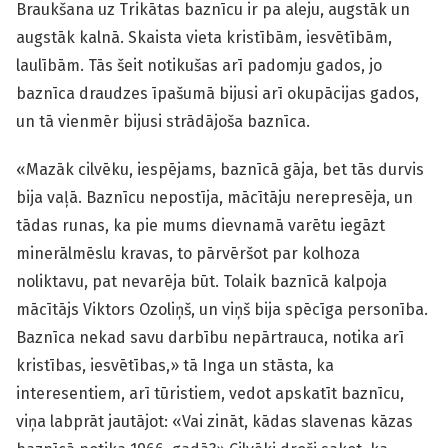
Braukšana uz Trikātas baznīcu ir pa aleju, augstāk un
augstāk kalnā. Skaista vieta kristībām, iesvētībām,
laulībām. Tās šeit notikušas arī padomju gados, jo
baznīca draudzes īpašumā bijusi arī okupācijas gados,
un tā vienmēr bijusi strādājoša baznīca.
«Mazāk cilvēku, iespējams, baznīcā gāja, bet tās durvis
bija vaļā. Baznīcu nepostīja, mācītāju nerepresēja, un
tādas runas, ka pie mums dievnamā varētu iegāzt
minerālmēslu kravas, to pārvēršot par kolhoza
noliktavu, pat nevarēja būt. Tolaik baznīcā kalpoja
mācītājs Viktors Ozoliņš, un viņš bija spēcīga personība.
Baznīca nekad savu darbību nepārtrauca, notika arī
kristības, iesvētības,» tā Inga un stāsta, ka
interesentiem, arī tūristiem, vedot apskatīt baznīcu,
viņa labprāt jautājot: «Vai zināt, kādas slavenas kāzas