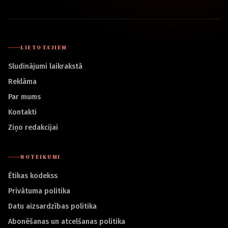
LIETOTĀJIEM
Sludinājumi laikrakstā
Reklāma
Par mums
Kontakti
Ziņo redakcijai
NOTEIKUMI
Ētikas kodekss
Privātuma politika
Datu aizsardzības politika
Abonēšanas un atcelšanas politika