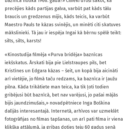
baznīcā notika 1966. gadā?» Cilvēki droši sakot, ka
precējies kāds partijas galva, varbūt pat kāds tālu
braucis un gredzenus mijis, kāds teicis, ka varbūt
Maestro Pauls te kāzas svinējis, un minēti citi skatuves
mākslinieki. Tā jau ir iespēja Ingai kā bērnu spēlē teikt:
silts, silts, karsts!
«Kinostudija filmēja «Purva bridēja» baznīcas
iekšskatus. Ārskati bija pie Lielstraupes pils, bet
Kristīnes un Edgara kāzas – šeit, un kopā bija aicināti
arī vietējie, jo filmā taču redzams, ka baznīca ir ļaužu
pilna. Kāda trikātiete man teica, ka tik ļoti todien
gribējusi būt baznīcā, bet nav varējusi, jo pašai mājās
bijis jaundzimušais,» novadpētniece Inga Boškina
dalījās interesantajā. Internetā, arhīvos var uzmeklēt
fotogrāfijas no filmas tapšanas, un arī pati filma ir viena
klikšķa attālumā, ja gribas doties teju 60 gadus senā