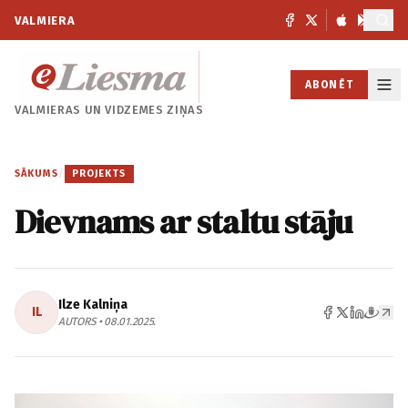
VALMIERA
ABONĒT
VALMIERAS UN
VIDZEMES ZIŅAS
SĀKUMS
/
PROJEKTS
Dievnams ar staltu stāju
Ilze Kalniņa
IL
AUTORS • 08.01.2025.