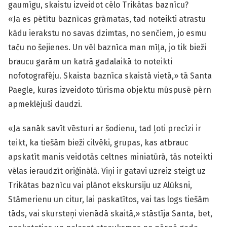
gaumīgu, skaistu izveidot cēlo Trikātas baznīcu?
«Ja es pētītu baznīcas grāmatas, tad noteikti atrastu
kādu ierakstu no savas dzimtas, no senčiem, jo esmu
taču no šejienes. Un vēl baznīca man mīļa, jo tik bieži
braucu garām un katrā gadalaikā to noteikti
nofotografēju. Skaista baznīca skaistā vietā,» tā Santa
Paegle, kuras izveidoto tūrisma objektu mūspusē pērn
apmeklējuši daudzi.
«Ja sanāk savīt vēsturi ar šodienu, tad ļoti precīzi ir
teikt, ka tiešām bieži cilvēki, grupas, kas atbrauc
apskatīt manis veidotās celtnes miniatūrā, tās noteikti
vēlas ieraudzīt oriģinālā. Viņi ir gatavi uzreiz steigt uz
Trikātas baznīcu vai plānot ekskursiju uz Alūksni,
Stāmerienu un citur, lai paskatītos, vai tas logs tiešām
tāds, vai skursteņi vienādā skaitā,» stāstīja Santa, bet,