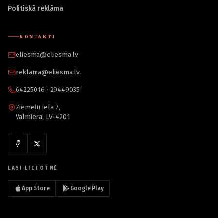
Politiskā reklāma
KONTAKTI
eliesma@eliesma.lv
reklama@eliesma.lv
64225016 · 29449035
Ziemeļu iela 7,
Valmiera, LV-4201
LASI LIETOTNĒ
App Store
Google Play