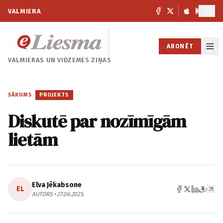
VALMIERA
ABONĒT
VALMIERAS UN
VIDZEMES ZIŅAS
SĀKUMS
/
PROJEKTS
Diskutē par nozīmīgām
lietām
Elva Jēkabsone
EL
AUTORS • 27.06.2025.