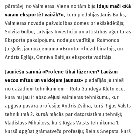
pārstāvji no Valmieras. Viena no tām bija
ideju mači «Kā
varam eksportēt vairāk?»
,
kurā piedalījās Jānis Baiks,
Valmieras novada pašvaldības domes priekšsēdētājs;
Solvita Gulbe, Latvijas Investīciju un attīstības aģentūras
Eksporta pakalpojumu nodaļas vadītāja; Raimonds
Jurgelis, jaunuzņēmuma «Bruntor» līdzdibinātājs, un
Andris Eglājs, Omniva Baltijas eksporta vadītājs.
Jauniešu sarunā «Profene tikai lūzeriem? Laužam
vecos mītus un veidojam jaunus!»
piedalījās jaunieši
no dažādiem tehnikumiem – Rota Gundega Klētniece,
kura nu jau ir absolvējusi Valmieras tehnikumu, kur
apguva pavāra profesiju; Andris Zvilna, kurš Rīgas Valsts
tehnikumā 2. kursā mācās par datorsistēmu tehniķi;
Vladislavs Mihailovs, kurš Rīgas Valsts tehnikumā 1.
kursā apgūst grāmatveža profesiju; Reinis Šnepsts, kurš