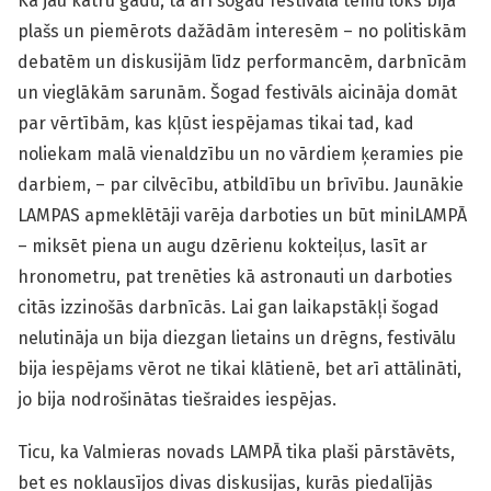
Kā jau katru gadu, tā arī šogad festivāla tēmu loks bija
plašs un piemērots dažādām interesēm – no politiskām
debatēm un diskusijām līdz performancēm, darbnīcām
un vieglākām sarunām. Šogad festivāls aicināja domāt
par vērtībām, kas kļūst iespējamas tikai tad, kad
noliekam malā vienaldzību un no vārdiem ķeramies pie
darbiem, – par cilvēcību, atbildību un brīvību. Jaunākie
LAMPAS apmeklētāji varēja darboties un būt miniLAMPĀ
– miksēt piena un augu dzērienu kokteiļus, lasīt ar
hronometru, pat trenēties kā astronauti un darboties
citās izzinošās darbnīcās. Lai gan laikapstākļi šogad
nelutināja un bija diezgan lietains un drēgns, festivālu
bija iespējams vērot ne tikai klātienē, bet arī attālināti,
jo bija nodrošinātas tiešraides iespējas.
Ticu, ka Valmieras novads LAMPĀ tika plaši pārstāvēts,
bet es noklausījos divas diskusijas, kurās piedalījās