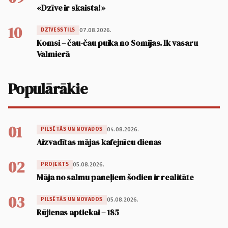
«Dzīve ir skaista!»
10
07.08.2026.
DZĪVESSTILS
Komsi – čau-čau puika no Somijas. Ik vasaru
Valmierā
Populārākie
01
04.08.2026.
PILSĒTĀS UN NOVADOS
Aizvadītas mājas kafejnīcu dienas
02
05.08.2026.
PROJEKTS
Māja no salmu paneļiem šodien ir realitāte
03
05.08.2026.
PILSĒTĀS UN NOVADOS
Rūjienas aptiekai – 185