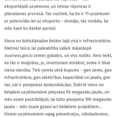
eksportējoši uzņēmumi, un četras rūpnīcas ir
plānošanas procesā. Tas nozīmē, ka tie ir 11 uzņēmumi
ar potenciālu iet uz eksportu – domāju, tas norāda, ka
mēs kaut ko darām pareizi.
Viena no būtiskākajām lietām tajā visā ir infrastruktūra.
Kādreiz teica: lai pašvaldība saliek mājaslapā
business.gov.lv
zemes gabalus, un viss notiks. Varu teikt,
ka tās ir muļķības, jo, investoram atnākot, zeme ir tikai
viena vienība. Tiek ņemts vērā kopums – gan zeme, gan
infrastruktūra, gan elektrības kapacitāte un jauda, gan
tas, vai ir pieejamas komunikācijas. Šobrīd viens no
lielajiem uzņēmumiem pieprasa 50 megavatu jaudu, un
mēs esam pastrādājuši, lai būtu pieejama 100 megavatu
jauda – mēs esam gatavi arī lielākiem projektiem…
Visiem uzņēmumiem vajag pievedceļus, stāvlaukumus,