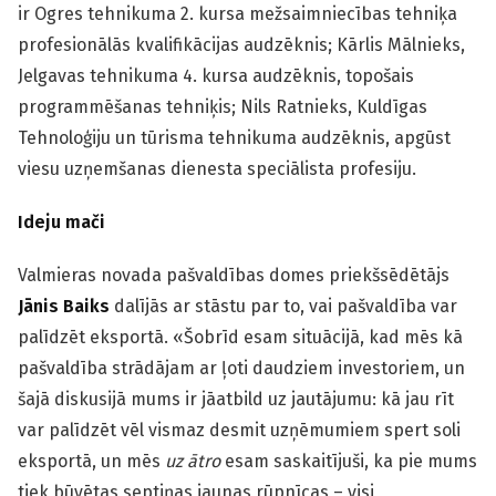
ir Ogres tehnikuma 2. kursa mežsaimniecības tehniķa
profesionālās kvalifikācijas audzēknis; Kārlis Mālnieks,
Jelgavas tehnikuma 4. kursa audzēknis, topošais
programmēšanas tehniķis; Nils Ratnieks, Kuldīgas
Tehnoloģiju un tūrisma tehnikuma audzēknis, apgūst
viesu uzņemšanas dienesta speciālista profesiju.
Ideju mači
Valmieras novada pašvaldības domes priekšsēdētājs
Jānis Baiks
dalījās ar stāstu par to, vai pašvaldība var
palīdzēt eksportā. «Šobrīd esam situācijā, kad mēs kā
pašvaldība strādājam ar ļoti daudziem investoriem, un
šajā diskusijā mums ir jāatbild uz jautājumu: kā jau rīt
var palīdzēt vēl vismaz desmit uzņēmumiem spert soli
eksportā, un mēs
uz
ātro
esam saskaitījuši, ka pie mums
tiek būvētas septiņas jaunas rūpnīcas – visi