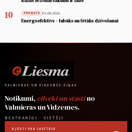
Ražas sezonai sākums ir labs
10
04.08.2026.
PROJEKTS
Energoefektīvs – labāks un lētāks dzīvošanai
VALMIERAS UN VIDZEMES ZIŅAS
Notikumi,
cilvēki un stāsti
no
Valmieras un Vidzemes.
NEATKARĪGI · VIETĒJI
KĻŪSTI PAR LASĪTĀJU