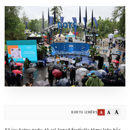
A
A
A
BURTU IZMĒRS