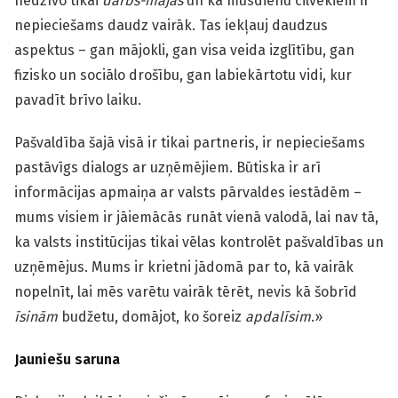
nedzīvo tikai
darbs-mājas
un ka mūsdienu cilvēkiem ir
nepieciešams daudz vairāk. Tas iekļauj daudzus
aspektus – gan mājokli, gan visa veida izglītību, gan
fizisko un sociālo drošību, gan labiekārtotu vidi, kur
pavadīt brīvo laiku.
Pašvaldība šajā visā ir tikai partneris, ir nepieciešams
pastāvīgs dialogs ar uzņēmējiem. Būtiska ir arī
informācijas apmaiņa ar valsts pārvaldes iestādēm –
mums visiem ir jāiemācās runāt vienā valodā, lai nav tā,
ka valsts institūcijas tikai vēlas kontrolēt pašvaldības un
uzņēmējus. Mums ir krietni jādomā par to, kā vairāk
nopelnīt, lai mēs varētu vairāk tērēt, nevis kā šobrīd
īsinām
budžetu, domājot, ko šoreiz
apdalīsim
.»
Jauniešu saruna