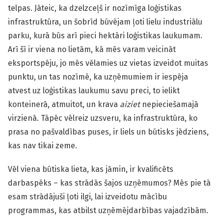
telpas. Jāteic, ka dzelzceļš ir nozīmīga loģistikas
infrastruktūra, un šobrīd būvējam ļoti lielu industriālu
parku, kurā būs arī pieci hektāri loģistikas laukumam.
Arī šī ir viena no lietām, kā mēs varam veicināt
eksportspēju, jo mēs vēlamies uz vietas izveidot muitas
punktu, un tas nozīmē, ka uzņēmumiem ir iespēja
atvest uz loģistikas laukumu savu preci, to ielikt
konteinerā, atmuitot, un krava
aiziet
nepieciešamajā
virzienā. Tāpēc vēlreiz uzsveru, ka infrastruktūra, ko
prasa no pašvaldības puses, ir liels un būtisks jēdziens,
kas nav tikai zeme.
Vēl viena būtiska lieta, kas jāmin, ir kvalificēts
darbaspēks – kas strādās šajos uzņēmumos? Mēs pie tā
esam strādājuši ļoti ilgi, lai izveidotu mācību
programmas, kas atbilst uzņēmējdarbības vajadzībām.