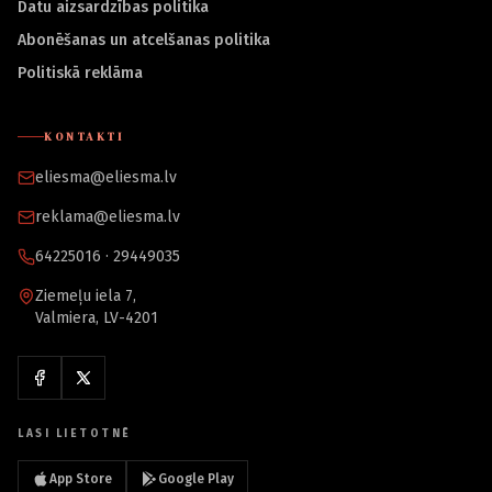
Datu aizsardzības politika
Abonēšanas un atcelšanas politika
Politiskā reklāma
KONTAKTI
eliesma@eliesma.lv
reklama@eliesma.lv
64225016 · 29449035
Ziemeļu iela 7,
Valmiera, LV-4201
LASI LIETOTNĒ
App Store
Google Play