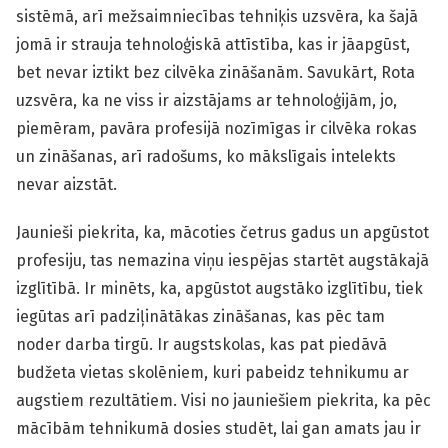
sistēmā, arī mežsaimniecības tehniķis uzsvēra, ka šajā
jomā ir strauja tehnoloģiskā attīstība, kas ir jāapgūst,
bet nevar iztikt bez cilvēka zināšanām. Savukārt, Rota
uzsvēra, ka ne viss ir aizstājams ar tehnoloģijām, jo,
piemēram, pavāra profesijā nozīmīgas ir cilvēka rokas
un zināšanas, arī radošums, ko mākslīgais intelekts
nevar aizstāt.
Jaunieši piekrita, ka, mācoties četrus gadus un apgūstot
profesiju, tas nemazina viņu iespējas startēt augstākajā
izglītībā. Ir minēts, ka, apgūstot augstāko izglītību, tiek
iegūtas arī padziļinātākas zināšanas, kas pēc tam
noder darba tirgū. Ir augstskolas, kas pat piedāvā
budžeta vietas skolēniem, kuri pabeidz tehnikumu ar
augstiem rezultātiem. Visi no jauniešiem piekrita, ka pēc
mācībām tehnikumā dosies studēt, lai gan amats jau ir