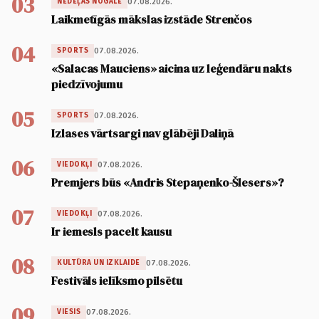
03
07.08.2026.
NEDĒĻAS NOGALE
Laikmetīgās mākslas izstāde Strenčos
04
07.08.2026.
SPORTS
«Salacas Mauciens» aicina uz leģendāru nakts
piedzīvojumu
05
07.08.2026.
SPORTS
Izlases vārtsargi nav glābēji Daliņā
06
07.08.2026.
VIEDOKĻI
Premjers būs «Andris Stepaņenko-Šlesers»?
07
07.08.2026.
VIEDOKĻI
Ir iemesls pacelt kausu
08
07.08.2026.
KULTŪRA UN IZKLAIDE
Festivāls ielīksmo pilsētu
09
07.08.2026.
VIESIS