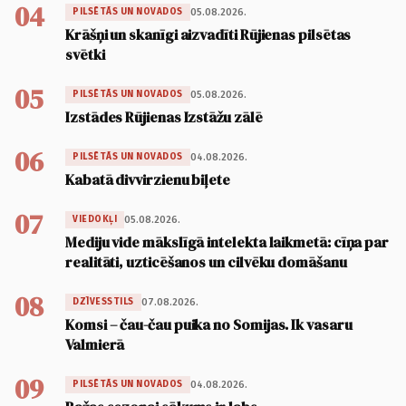
04
05.08.2026.
PILSĒTĀS UN NOVADOS
Krāšņi un skanīgi aizvadīti Rūjienas pilsētas
svētki
05
05.08.2026.
PILSĒTĀS UN NOVADOS
Izstādes Rūjienas Izstāžu zālē
06
04.08.2026.
PILSĒTĀS UN NOVADOS
Kabatā divvirzienu biļete
07
05.08.2026.
VIEDOKĻI
Mediju vide mākslīgā intelekta laikmetā: cīņa par
realitāti, uzticēšanos un cilvēku domāšanu
08
07.08.2026.
DZĪVESSTILS
Komsi – čau-čau puika no Somijas. Ik vasaru
Valmierā
09
04.08.2026.
PILSĒTĀS UN NOVADOS