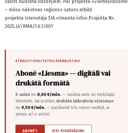
valsts budžeta līdzekļiem. Par projekta «Ziemeļvidzeme
– mūsu nākotnes reģions» saturu atbild
projekta īstenotāja SIA «Imanta info».Projekta Nr.
2025.LV/RMA/1.6.1/001
ATBALSTI KVALITATĪVU ŽURNĀLISTIKU
Abonē «Liesma» — digitāli vai
drukātā formātā
E-avīze
no
8,00 €/mēn.
— lasāma web un mobilajās
lietotnēs. Vai izvēlies
drukāto laikrakstu «Liesma»
no
9,50 €/mēn.
— pastkastē trīs reizes nedēļā, ar
pieeju arī e-avīzei.
ABONĒT
VISI PIEDĀVĀJUMI