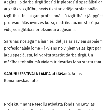
apgūts, jo darba tirgū šobrīd ir pieprasīti speciālisti ar
augstāko izglītību, nevis tikai ar vidējo profesionālo
izglītību. Un, lai gan profesionālajā izglītībā ir jāapgūst
profesionālās ievirzes kursi, nedrīkst aizmirst arī par
vidējās izglītības priekšmetu apgūšanu.
Sarunas noslēgumā jaunieši dalījās ar saviem sapņiem
profesionālajā jomā – ikviens no viņiem vēlas kļūt par
labu speciālistu, lai varētu startēt darba tirgū. Un
mācības tehnikumā viņiem ir devušas labu startu tam.
SARUNU FESTIVĀLA LAMPA atklāšanā.
Ārijas
Romanovskas foto
Projektu finansē Mediju atbalsta fonds no Latvijas