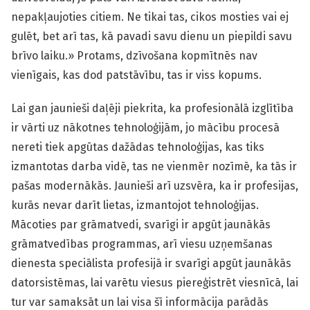
nepakļaujoties citiem. Ne tikai tas, cikos mosties vai ej
gulēt, bet arī tas, kā pavadi savu dienu un piepildi savu
brīvo laiku.» Protams, dzīvošana kopmītnēs nav
vienīgais, kas dod patstāvību, tas ir viss kopums.
Lai gan jaunieši daļēji piekrita, ka profesionālā izglītība
ir vārti uz nākotnes tehnoloģijām, jo mācību procesā
nereti tiek apgūtas dažādas tehnoloģijas, kas tiks
izmantotas darba vidē, tas ne vienmēr nozīmē, ka tās ir
pašas modernākās. Jaunieši arī uzsvēra, ka ir profesijas,
kurās nevar darīt lietas, izmantojot tehnoloģijas.
Mācoties par grāmatvedi, svarīgi ir apgūt jaunākās
grāmatvedības programmas, arī viesu uzņemšanas
dienesta speciālista profesijā ir svarīgi apgūt jaunākās
datorsistēmas, lai varētu viesus piereģistrēt viesnīcā, lai
tur var samaksāt un lai visa šī informācija parādās