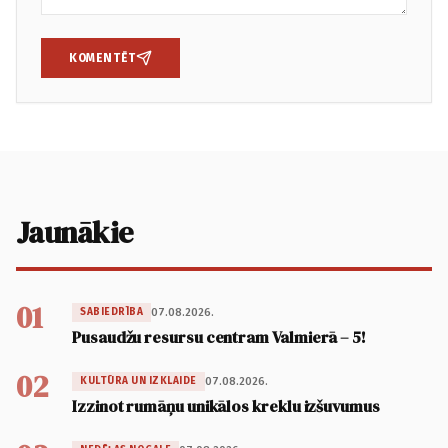
KOMENTĒT
Jaunākie
01
07.08.2026.
SABIEDRĪBA
Pusaudžu resursu centram Valmierā – 5!
02
07.08.2026.
KULTŪRA UN IZKLAIDE
Izzinot rumāņu unikālos kreklu izšuvumus