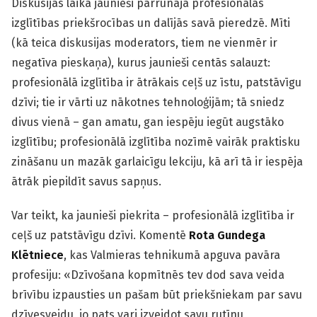
Diskusijas laikā jaunieši pārrunāja profesionālās
izglītības priekšrocības un dalījās savā pieredzē. Mīti
(kā teica diskusijas moderators, tiem ne vienmēr ir
negatīva pieskaņa), kurus jaunieši centās salauzt:
profesionālā izglītība ir ātrākais ceļš uz īstu, patstāvīgu
dzīvi; tie ir vārti uz nākotnes tehnoloģijām; tā sniedz
divus vienā – gan amatu, gan iespēju iegūt augstāko
izglītību; profesionālā izglītība nozīmē vairāk praktisku
zināšanu un mazāk garlaicīgu lekciju, kā arī tā ir iespēja
ātrāk piepildīt savus sapņus.
Var teikt, ka jaunieši piekrita – profesionālā izglītība ir
ceļš uz patstāvīgu dzīvi. Komentē
Rota Gundega
Klētniece
, kas Valmieras tehnikumā apguva pavāra
profesiju: «Dzīvošana kopmītnēs tev dod sava veida
brīvību izpausties un pašam būt priekšniekam par savu
dzīvesveidu, jo pats vari izveidot savu rutīnu,