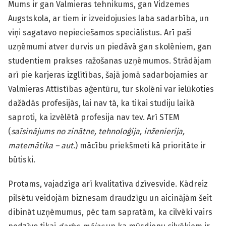
Mums ir gan Valmieras tehnikums, gan Vidzemes
Augstskola, ar tiem ir izveidojusies laba sadarbība, un
viņi sagatavo nepieciešamos speciālistus. Arī paši
uzņēmumi atver durvis un piedāvā gan skolēniem, gan
studentiem prakses ražošanas uzņēmumos. Strādājam
arī pie karjeras izglītības, šajā jomā sadarbojamies ar
Valmieras Attīstības aģentūru, tur skolēni var ielūkoties
dažādās profesijās, lai nav tā, ka tikai studiju laikā
saproti, ka izvēlētā profesija nav tev. Arī STEM
(
saīsinājums no zinātne, tehnoloģija, inženierija,
matemātika – aut.
) mācību priekšmeti kā prioritāte ir
būtiski.
Protams, vajadzīga arī kvalitatīva dzīvesvide. Kādreiz
pilsētu veidojām biznesam draudzīgu un aicinājām šeit
dibināt uzņēmumus, pēc tam sapratām, ka cilvēki vairs