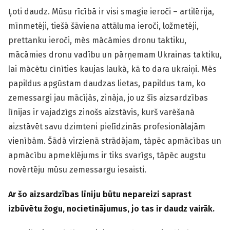
Ļoti daudz. Mūsu rīcībā ir visi smagie ieroči – artilērija,
mīnmetēji, tiešā šāviena attāluma ieroči, ložmetēji,
prettanku ieroči, mēs mācāmies dronu taktiku,
mācāmies dronu vadību un pārņemam Ukrainas taktiku,
lai mācētu cīnīties kaujas laukā, kā to dara ukraiņi. Mēs
papildus apgūstam daudzas lietas, papildus tam, ko
zemessargi jau mācījās, zināja, jo uz šīs aizsardzības
līnijas ir vajadzīgs zinošs aizstāvis, kurš varēšanā
aizstāvēt savu dzimteni pielīdzinās profesionālajām
vienībām. Šādā virzienā strādājam, tāpēc apmācības un
apmācību apmeklējums ir tiks svarīgs, tāpēc augstu
novērtēju mūsu zemessargu iesaisti.
Ar šo aizsardzības līniju būtu nepareizi saprast
izbūvētu žogu, nocietinājumus, jo tas ir daudz vairāk.