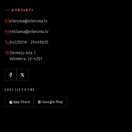
KONTAKTI
eliesma@eliesma.lv
reklama@eliesma.lv
64225016 · 29449035
Ziemeļu iela 7,
Valmiera, LV-4201
LASI LIETOTNĒ
App Store
Google Play