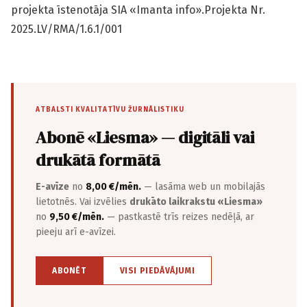
projekta īstenotāja SIA «Imanta info».Projekta Nr.
2025.LV/RMA/1.6.1/001
ATBALSTI KVALITATĪVU ŽURNĀLISTIKU
Abonē «Liesma» — digitāli vai
drukātā formātā
E-avīze
no
8,00 €/mēn.
— lasāma web un mobilajās
lietotnēs. Vai izvēlies
drukāto laikrakstu «Liesma»
no
9,50 €/mēn.
— pastkastē trīs reizes nedēļā, ar
pieeju arī e-avīzei.
ABONĒT
VISI PIEDĀVĀJUMI