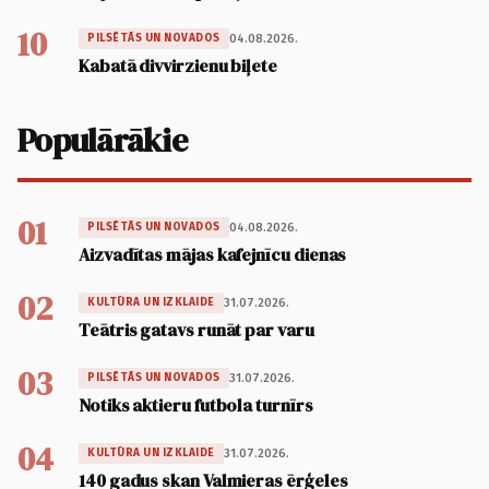
10
04.08.2026.
PILSĒTĀS UN NOVADOS
Kabatā divvirzienu biļete
Populārākie
01
04.08.2026.
PILSĒTĀS UN NOVADOS
Aizvadītas mājas kafejnīcu dienas
02
31.07.2026.
KULTŪRA UN IZKLAIDE
Teātris gatavs runāt par varu
03
31.07.2026.
PILSĒTĀS UN NOVADOS
Notiks aktieru futbola turnīrs
04
31.07.2026.
KULTŪRA UN IZKLAIDE
140 gadus skan Valmieras ērģeles