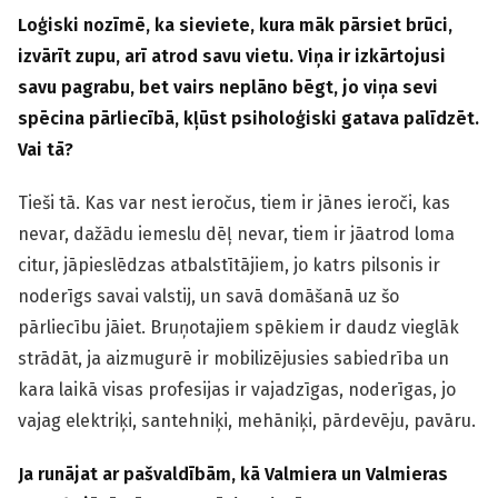
Loģiski nozīmē, ka sieviete, kura māk pārsiet brūci,
izvārīt zupu, arī atrod savu vietu. Viņa ir izkārtojusi
savu pagrabu, bet vairs neplāno bēgt, jo viņa sevi
spēcina pārliecībā, kļūst psiholoģiski gatava palīdzēt.
Vai tā?
Tieši tā. Kas var nest ieročus, tiem ir jānes ieroči, kas
nevar, dažādu iemeslu dēļ nevar, tiem ir jāatrod loma
citur, jāpieslēdzas atbalstītājiem, jo katrs pilsonis ir
noderīgs savai valstij, un savā domāšanā uz šo
pārliecību jāiet. Bruņotajiem spēkiem ir daudz vieglāk
strādāt, ja aizmugurē ir mobilizējusies sabiedrība un
kara laikā visas profesijas ir vajadzīgas, noderīgas, jo
vajag elektriķi, santehniķi, mehāniķi, pārdevēju, pavāru.
Ja runājat ar pašvaldībām, kā Valmiera un Valmieras