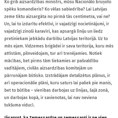
Ko grib aizsardzības ministrs, mūsu Nacionālo bruņoto
spēku komandieris? Ko vēlas sabiedrība? Lai Latvijas
zeme tiktu aizsargāta no pirmā tās centimetra, vai ne?
Un, lai to izdarītu efektīvi, ir vajadzīgi nocietinājumi, ir
vajadzīgi zinoši karavīri, kas apsargā līniju un liedz
pretiniekam jebkādu darbību Latvijas teritorijā. Uz to
mēs ejam. Vidzemes brigādei ir sava teritorija, kuru mēs
attīstām, pilnveidojam, tur arī trenējamies. Notiek
mācības, bet pirms tām tiekamies ar pašvaldību
vadītājiem, civilās aizsardzības komitejām un
pārrunājam būtisko. Izstrādājam detalizētus plānus, ir
arī operacionālie plāni, kuru saturs lai paliek pie manis,
bet to būtība – vienības darbojas uz līnijas, šajā zonā,
un darbojas kopā, ir savienotas, lai nav neviena
tukšuma viducī.
Jāsaprot, ka Zemessardze un zemessargi ir ne vien