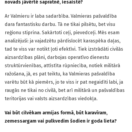
novads jāvērtē sapratnē, iesaistē?
Ar Valmieru ir laba sadarbība. Valmieras pašvaldība
dara fantastisku darbu. Tā ne tikai pilsētu, bet visu
reģionu stiprina. Sakārtoti ceļi, pievedceļi. Mēs esam
analizējuši: ja vajadzētu pārdislocēt karaspēka daļas,
tad te viss var notikt ļoti efektīvi. Tiek izstrādāti civilās
aizsardzības plāni, darbojas operatīvo dienestu
struktūrvienības, attīstīta rūpniecība, notiek militārā
ražošana, jā, es pat teiktu, ka Valmieras pašvaldība
varētu būt kā piemērs, jo te viss ir pat negaidīti labi, ja
raugās ne tikai no civilā, bet arī militārā un pašvaldības
teritorijas vai valsts aizsardzības viedokļa.
Vai būt cilvēkam armijas formā, būt karavīram,
zemessargam vai pulkvedim šodien ir goda lieta?