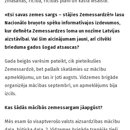
zināšanas, rīcība, rīcības plāni un katra iesaiste.
«Esi savas zemes sargs – stājies Zemessardzē!» lasu
Nacionālo bruņoto spēku informatīvajos izdevumos,
kur definēta Zemessardzes loma un nozīme Latvijas
aizstāvībai. Vai šim aicinājumam jauni, arī cilvēki
brieduma gados šogad atsaucas?
Gada beigās varēsim pateikt, cik pieteikušies
Zemessardzē, bet pašlaik skatāmies uz mācību
apmeklējumu, un tas ir ļoti augsts. Vidzemes brigāde
organizēja mācības septembrī, un apmeklējums bija
izcils.
Kas šādās mācībās zemessargam jāapgūst?
Mēs esam šo visaptverošo valsts aizsardzības mācību
daļa, būtiska daļa. 2. Vidzemes brigāde trenējās tieši