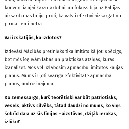
konvenciālajai kara darbībai, un fokuss bija uz Baltijas
aizsardzības līniju, proti, kā valsti efektīvi aizsargāt no
pirmā centimetra.
Vai izskatījās, ka izdotos?
Izdevās! Mācībās pretinieks tika imitēts kā ļoti spēcīgs,
bet mēs ieguvām labas un praktiskas atziņas, kuras
izanalizēt. Mēs vēl uzlabosim apmācību, imitētos kaujas
plānus. Mums ir ļoti svarīga efektivitāte apmācībā,
plānos, nodrošinājumā.
Ko zemessargs, kurš teorētiski var būt patriotisks,
vesels, aktīvs cilvēks, tātad daudzi no mums, ko viņš
šobrīd dara uz šīs līnijas –aizstāvas, dziļāk ierokas,
izlūko?