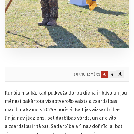
A
A
A
BURTU IZMĒRS
Runājam laikā, kad pulkveža darba diena ir blīva un jau
mēnesi pakārtota visaptverošo valsts aizsardzības
mācību «Namejs 2025» norisei. Baltijas aizsardzības
līnija nav jēdziens, bet darbības vārds, un ar civilo
aizsardzību ir tāpat. Sadarbība arī nav definīcija, bet