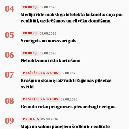
04
05.08.2026.
VIEDOKĻI
Mediju vide mākslīgā intelekta laikmetā: cīņa par
realitāti, uzticēšanos un cilvēku domāšanu
05
05.08.2026.
VIEDOKĻI
Svarīgais un mazsvarīgais
06
05.08.2026.
VIEDOKĻI
Nebeidzama tīklu kārtošana
07
05.08.2026.
PILSĒTĀS UN NOVADOS
Krāšņi un skanīgi aizvadīti Rūjienas pilsētas
svētki
08
05.08.2026.
PILSĒTĀS UN NOVADOS
Graudu raža: prognozes piesardzīgi cerīgas
09
05.08.2026.
PROJEKTS
Māja no salmu paneļiem šodien ir realitāte