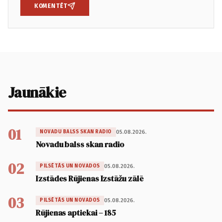
KOMENTĒT
Jaunākie
01
05.08.2026.
NOVADU BALSS SKAN RADIO
Novadu balss skan radio
02
05.08.2026.
PILSĒTĀS UN NOVADOS
Izstādes Rūjienas Izstāžu zālē
03
05.08.2026.
PILSĒTĀS UN NOVADOS
Rūjienas aptiekai – 185