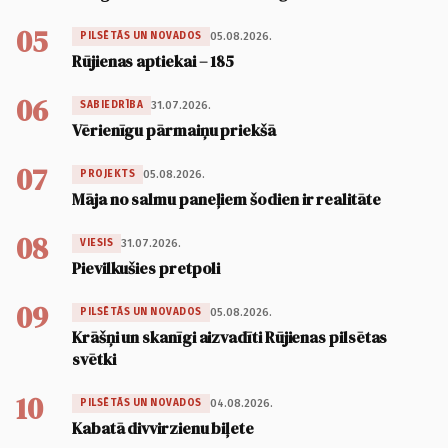
05
05.08.2026.
PILSĒTĀS UN NOVADOS
Rūjienas aptiekai – 185
06
31.07.2026.
SABIEDRĪBA
Vērienīgu pārmaiņu priekšā
07
05.08.2026.
PROJEKTS
Māja no salmu paneļiem šodien ir realitāte
08
31.07.2026.
VIESIS
Pievilkušies pretpoli
09
05.08.2026.
PILSĒTĀS UN NOVADOS
Krāšņi un skanīgi aizvadīti Rūjienas pilsētas
svētki
10
04.08.2026.
PILSĒTĀS UN NOVADOS
Kabatā divvirzienu biļete