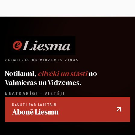
VALMIERAS UN VIDZEMES ZIŅAS
Notikumi,
cilvēki un stāsti
no
Valmieras un Vidzemes.
NEATKARĪGI · VIETĒJI
KĻŪSTI PAR LASĪTĀJU
Abonē Liesmu