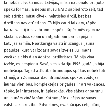
Ja nebūs cilvēku mūsu Latvijas, mūsu nacionālo bruņoto
spēku formās, ja nebūs mūsu NATO sabiedroto šeit, tad
sabiedrība, mūsu cilvēki nejutīsies droši, bet bez
drošības nav attīstības. Tā bijis cauri laikiem, tāpēc
katrai valstij ir savi bruņotie spēki, tāpēc mēs ejam uz
skolām, vidusskolām un atgādinām par iespējām
Latvijas armijā. Neatkarīgā valstī ir uzaugusi jauna
paaudze, kura var izdarīt savas izvēles. Arī mans
vecākais dēls dien Ādažos, artilēristos. Tā bija viņa
izvēle, es nespiedu. Savējo es izdarīju 1996. gadā, jo bija
motivācija. Tagad attīstība bruņotajos spēkos notiek ļoti
strauji, arī Zemessardzē. Bruņotajos spēkos veidojas
jaunas vienības, komplektējas brigādes, ir arī vakances,
tāpēc, ja ir interese, ir jāpiesakās. Viss sākas ar sarunu
un jaunām zināšanām. Katram jāfokusējas uz savas
valsts aizsardzību. Patvertnes, evakuācijas ceļi, plāni,