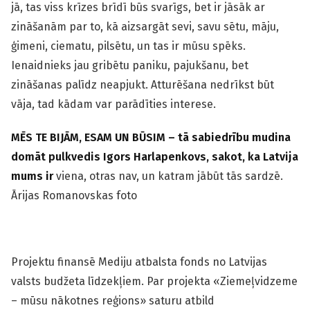
jā, tas viss krīzes brīdī būs svarīgs, bet ir jāsāk ar
zināšanām par to, kā aizsargāt sevi, savu sētu, māju,
ģimeni, ciematu, pilsētu, un tas ir mūsu spēks.
Ienaidnieks jau gribētu paniku, pajukšanu, bet
zināšanas palīdz neapjukt. Atturēšana nedrīkst būt
vāja, tad kādam var parādīties interese.
MĒS TE BIJĀM, ESAM UN BŪSIM – tā sabiedrību mudina
domāt pulkvedis Igors Harlapenkovs, sakot, ka Latvija
mums ir
viena, otras nav, un katram jābūt tās sardzē.
Ārijas
Romanovskas foto
Projektu finansē Mediju atbalsta fonds no Latvijas
valsts budžeta līdzekļiem. Par projekta «Ziemeļvidzeme
– mūsu nākotnes reģions» saturu atbild