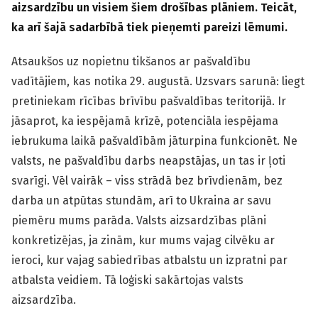
aizsardzību un visiem šiem drošības plāniem. Teicāt,
ka arī šajā sadarbībā tiek pieņemti pareizi lēmumi.
Atsaukšos uz nopietnu tikšanos ar pašvaldību
vadītājiem, kas notika 29. augustā. Uzsvars sarunā: liegt
pretiniekam rīcības brīvību pašvaldības teritorijā. Ir
jāsaprot, ka iespējamā krīzē, potenciāla iespējama
iebrukuma laikā pašvaldībām jāturpina funkcionēt. Ne
valsts, ne pašvaldību darbs neapstājas, un tas ir ļoti
svarīgi. Vēl vairāk – viss strādā bez brīvdienām, bez
darba un atpūtas stundām, arī to Ukraina ar savu
piemēru mums parāda. Valsts aizsardzības plāni
konkretizējas, ja zinām, kur mums vajag cilvēku ar
ieroci, kur vajag sabiedrības atbalstu un izpratni par
atbalsta veidiem. Tā loģiski sakārtojas valsts
aizsardzība.