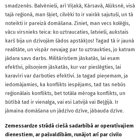
smadzenēs. Balvēnieši, arī Viļakā, Kārsavā, Alūksnē, visā
tajā reģionā, man šķiet, cilvēki to ir vairāk sajutuši, un tā
noteikti ir pareizā domāšana. Ziniet, man vecs kolēģis,
vācu virsnieks teica: ko uztraucaties, latvieši, aukstais
karš bija un dzīvojām šādos apstākļos! Tagad tā ir jaunā
realitāte, un vispār nevajag par to uztraukties, jo katram
jādara savs darbs. Militāristiem jāskatās, lai esam
efektīvi, pilsoņiem jāskatās, kur var pieslēgties, lai
karavīri var darboties efektīvi. Ja tagad pieņemam, ja
iedomājamies, ka konflikts iespējams, tad tas nebūs
reģionālais konflikts, bet totāla mēroga konflikts, un
būtībā tad ir vienalga, vai esi Latvijā vai Beļģijā. Ir
jāmaina domāšana un jādzīvo dzīve, jābauda dzīve.
Zemessardze strādā ciešā sadarbībā ar operatīvajiem
dienestiem, ar pašvaldībām, runājot arī par civilo