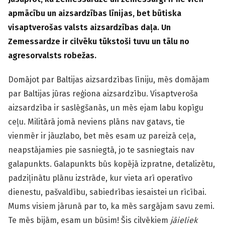
apmācību un aizsardzības līnijas, bet būtiska
visaptverošas valsts aizsardzības daļa. Un
Zemessardze ir cilvēku tūkstoši tuvu un tālu no
agresorvalsts robežas.
Domājot par Baltijas aizsardzības līniju, mēs domājam
par Baltijas jūras reģiona aizsardzību. Visaptveroša
aizsardzība ir saslēgšanās, un mēs ejam labu kopīgu
ceļu. Militārā jomā neviens plāns nav gatavs, tie
vienmēr ir jāuzlabo, bet mēs esam uz pareizā ceļa,
neapstājamies pie sasniegtā, jo te sasniegtais nav
galapunkts. Galapunkts būs kopējā izpratne, detalizētu,
padziļinātu plānu izstrāde, kur vieta arī operatīvo
dienestu, pašvaldību, sabiedrības iesaistei un rīcībai.
Mums visiem jārunā par to, ka mēs sargājam savu zemi.
Te mēs bijām, esam un būsim! Šis cilvēkiem
jāieliek