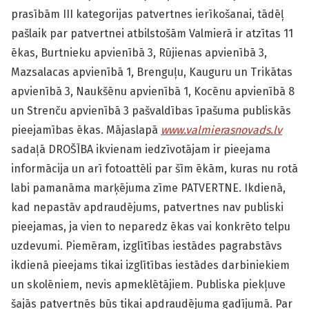
prasībām III kategorijas patvertnes ierīkošanai, tādēļ
pašlaik par patvertnei atbilstošām Valmierā ir atzītas 11
ēkas, Burtnieku apvienībā 3, Rūjienas apvienībā 3,
Mazsalacas apvienībā 1, Brenguļu, Kauguru un Trikātas
apvienībā 3, Naukšēnu apvienībā 1, Kocēnu apvienībā 8
un Strenču apvienībā 3 pašvaldības īpašuma publiskās
pieejamības ēkas. Mājaslapā
www.valmierasnovads.lv
sadaļā DROŠĪBA ikvienam iedzīvotājam ir pieejama
informācija un arī fotoattēli par šīm ēkām, kuras nu rotā
labi pamanāma marķējuma zīme PATVERTNE. Ikdienā,
kad nepastāv apdraudējums, patvertnes nav publiski
pieejamas, ja vien to neparedz ēkas vai konkrēto telpu
uzdevumi. Piemēram, izglītības iestādes pagrabstāvs
ikdienā pieejams tikai izglītības iestādes darbiniekiem
un skolēniem, nevis apmeklētājiem. Publiska piekļuve
šajās patvertnēs būs tikai apdraudējuma gadījumā. Par