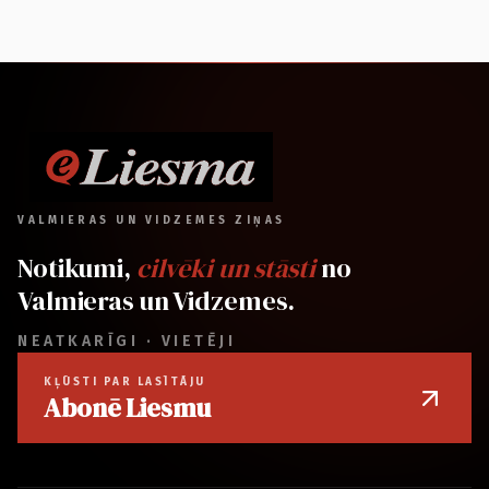
VALMIERAS UN VIDZEMES ZIŅAS
Notikumi,
cilvēki un stāsti
no
Valmieras un Vidzemes.
NEATKARĪGI · VIETĒJI
KĻŪSTI PAR LASĪTĀJU
Abonē Liesmu