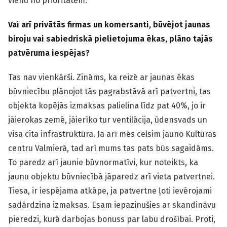
vienu no prioritātēm.
Vai arī privātās firmas un komersanti, būvējot jaunas
biroju vai sabiedriskā pielietojuma ēkas, plāno tajās
patvēruma iespējas?
Tas nav vienkārši. Zināms, ka reizē ar jaunas ēkas
būvniecību plānojot tās pagrabstāvā arī patvertni, tas
objekta kopējās izmaksas palielina līdz pat 40%, jo ir
jāierokas zemē, jāierīko tur ventilācija, ūdensvads un
visa cita infrastruktūra. Ja arī mēs celsim jauno Kultūras
centru Valmierā, tad arī mums tas pats būs sagaidāms.
To paredz arī jaunie būvnormatīvi, kur noteikts, ka
jaunu objektu būvniecībā jāparedz arī vieta patvertnei.
Tiesa, ir iespējama atkāpe, ja patvertne ļoti ievērojami
sadārdzina izmaksas. Esam iepazinušies ar skandināvu
pieredzi, kurā darbojas bonuss par labu drošībai. Proti,