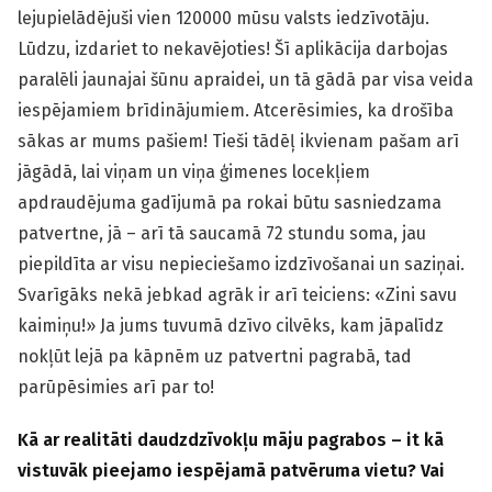
lejupielādējuši vien 120000 mūsu valsts iedzīvotāju.
Lūdzu, izdariet to nekavējoties! Šī aplikācija darbojas
paralēli jaunajai šūnu apraidei, un tā gādā par visa veida
iespējamiem brīdinājumiem. Atcerēsimies, ka drošība
sākas ar mums pašiem! Tieši tādēļ ikvienam pašam arī
jāgādā, lai viņam un viņa ģimenes locekļiem
apdraudējuma gadījumā pa rokai būtu sasniedzama
patvertne, jā – arī tā saucamā 72 stundu soma, jau
piepildīta ar visu nepieciešamo izdzīvošanai un saziņai.
Svarīgāks nekā jebkad agrāk ir arī teiciens: «Zini savu
kaimiņu!» Ja jums tuvumā dzīvo cilvēks, kam jāpalīdz
nokļūt lejā pa kāpnēm uz patvertni pagrabā, tad
parūpēsimies arī par to!
Kā ar realitāti daudzdzīvokļu māju pagrabos – it kā
vistuvāk pieejamo iespējamā patvēruma vietu? Vai