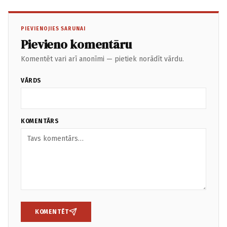
PIEVIENOJIES SARUNAI
Pievieno komentāru
Komentēt vari arī anonīmi — pietiek norādīt vārdu.
VĀRDS
KOMENTĀRS
KOMENTĒT