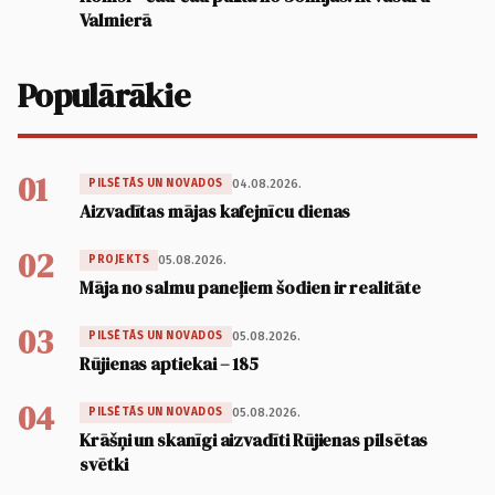
Valmierā
Populārākie
01
04.08.2026.
PILSĒTĀS UN NOVADOS
Aizvadītas mājas kafejnīcu dienas
02
05.08.2026.
PROJEKTS
Māja no salmu paneļiem šodien ir realitāte
03
05.08.2026.
PILSĒTĀS UN NOVADOS
Rūjienas aptiekai – 185
04
05.08.2026.
PILSĒTĀS UN NOVADOS
Krāšņi un skanīgi aizvadīti Rūjienas pilsētas
svētki