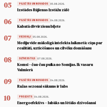
05
05.08.2026.
PILSĒTĀS UN NOVADOS
Izstādes Rūjienas Izstāžu zālē
06
04.08.2026.
PILSĒTĀS UN NOVADOS
Kabatā divvirzienu biļete
07
05.08.2026.
VIEDOKĻI
Mediju vide mākslīgā intelekta laikmetā: cīņa par
realitāti, uzticēšanos un cilvēku domāšanu
08
07.08.2026.
DZĪVESSTILS
Komsi – čau-čau puika no Somijas. Ik vasaru
Valmierā
09
04.08.2026.
PILSĒTĀS UN NOVADOS
Ražas sezonai sākums ir labs
10
04.08.2026.
PROJEKTS
Energoefektīvs – labāks un lētāks dzīvošanai