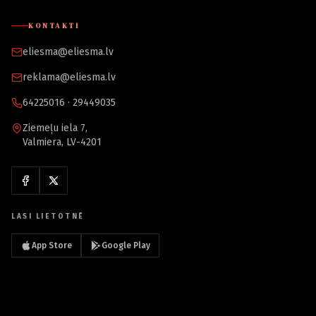
KONTAKTI
eliesma@eliesma.lv
reklama@eliesma.lv
64225016 · 29449035
Ziemeļu iela 7,
Valmiera, LV-4201
LASI LIETOTNĒ
App Store
Google Play