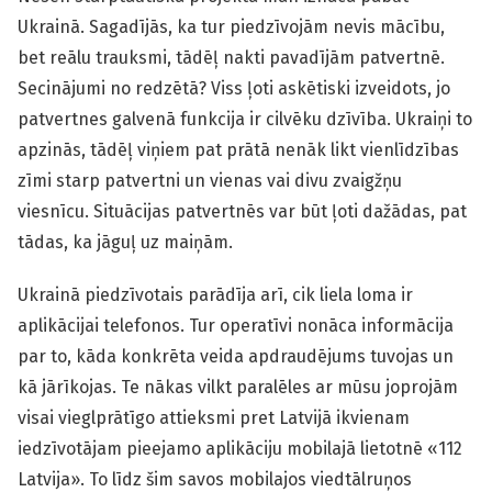
Ukrainā. Sagadījās, ka tur piedzīvojām nevis mācību,
bet reālu trauksmi, tādēļ nakti pavadījām patvertnē.
Secinājumi no redzētā? Viss ļoti askētiski izveidots, jo
patvertnes galvenā funkcija ir cilvēku dzīvība. Ukraiņi to
apzinās, tādēļ viņiem pat prātā nenāk likt vienlīdzības
zīmi starp patvertni un vienas vai divu zvaigžņu
viesnīcu. Situācijas patvertnēs var būt ļoti dažādas, pat
tādas, ka jāguļ uz maiņām.
Ukrainā piedzīvotais parādīja arī, cik liela loma ir
aplikācijai telefonos. Tur operatīvi nonāca informācija
par to, kāda konkrēta veida apdraudējums tuvojas un
kā jārīkojas. Te nākas vilkt paralēles ar mūsu joprojām
visai vieglprātīgo attieksmi pret Latvijā ikvienam
iedzīvotājam pieejamo aplikāciju mobilajā lietotnē «112
Latvija». To līdz šim savos mobilajos viedtālruņos