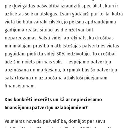
piekļuvi gādās pašvaldībā izraudzīti speciālisti, kam ir
uzticētas šo ēku atslēgas. Esam gādājuši par to, lai katrā
vietā tie būtu vairāki cilvēki, jo pēkšņa apdraudējuma
gadījumā reālās situācijas diemžēl var būt
neparedzamas. Valstī vidēji aprēķināts, ka drošības
minimālajām prasībām atbilstošajās patvertnēs vietas
pagaidām pietiktu vidēji 30% iedzīvotāju. To drošībai
līdz šim noiets pirmais solis – iespējamo patvertņu
apzināšana un marķēšana, turpmāk būs šo patvertņu
sakārtošana un uzlabošana atbilstoši pieejamam
finansējumam.
Kas konkrēti iecerēts un kā ar nepieciešamo
finansējumu patvertņu uzlabojumiem?
Valmieras novada pašvaldība, domājot par savu