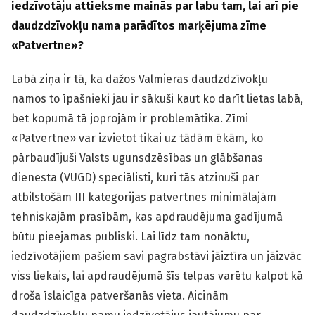
iedzīvotāju attieksme mainās par labu tam, lai arī pie
daudzdzīvokļu nama parādītos marķējuma zīme
«
Patvertne
»
?
Labā ziņa ir tā, ka dažos Valmieras daudzdzīvokļu
namos to īpašnieki jau ir sākuši kaut ko darīt lietas labā,
bet kopumā tā joprojām ir problemātika. Zīmi
«Patvertne» var izvietot tikai uz tādām ēkām, ko
pārbaudījuši Valsts ugunsdzēsības un glābšanas
dienesta (VUGD) speciālisti, kuri tās atzinuši par
atbilstošām III kategorijas patvertnes minimālajām
tehniskajām prasībām, kas apdraudējuma gadījumā
būtu pieejamas publiski. Lai līdz tam nonāktu,
iedzīvotājiem pašiem savi pagrabstāvi jāiztīra un jāizvāc
viss liekais, lai apdraudējumā šīs telpas varētu kalpot kā
droša īslaicīga patveršanās vieta. Aicinām