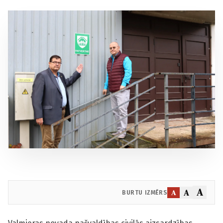
A
A
A
BURTU IZMĒRS