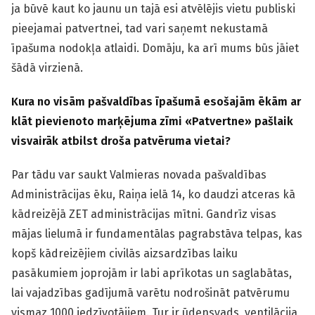
ja būvē kaut ko jaunu un tajā esi atvēlējis vietu publiski
pieejamai patvertnei, tad vari saņemt nekustamā
īpašuma nodokļa atlaidi. Domāju, ka arī mums būs jāiet
šādā virzienā.
Kura no visām pašvaldības īpašumā esošajām ēkām ar
klāt pievienoto marķējuma zīmi
«
Patvertne
»
pašlaik
visvairāk atbilst droša patvēruma vietai?
Par tādu var saukt Valmieras novada pašvaldības
Administrācijas ēku, Raiņa ielā 14, ko daudzi atceras kā
kādreizējā ZET administrācijas mītni. Gandrīz visas
mājas lielumā ir fundamentālas pagrabstāva telpas, kas
kopš kādreizējiem civilās aizsardzības laiku
pasākumiem joprojām ir labi aprīkotas un saglabātas,
lai vajadzības gadījumā varētu nodrošināt patvērumu
vismaz 1000 iedzīvotājiem. Tur ir ūdensvads, ventilācija,