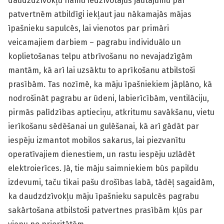
daudzdzīvokļu namu iedzīvotājus jautājumu par
patvertnēm atbildīgi iekļaut jau nākamajās mājas
īpašnieku sapulcēs, lai vienotos par primāri
veicamajiem darbiem – pagrabu individuālo un
koplietošanas telpu atbrīvošanu no nevajadzīgām
mantām, kā arī lai uzsāktu to aprīkošanu atbilstoši
prasībām. Tas nozīmē, ka māju īpašniekiem jāplāno, kā
nodrošināt pagrabu ar ūdeni, labierīcībām, ventilāciju,
pirmās palīdzības aptieciņu, atkritumu savākšanu, vietu
ierīkošanu sēdēšanai un gulēšanai, kā arī gādāt par
iespēju izmantot mobilos sakarus, lai piezvanītu
operatīvajiem dienestiem, un rastu iespēju uzlādēt
elektroierīces. Jā, tie māju saimniekiem būs papildu
izdevumi, taču tikai pašu drošības labā, tādēļ sagaidām,
ka daudzdzīvokļu māju īpašnieku sapulcēs pagrabu
sakārtošana atbilstoši patvertnes prasībām kļūs par