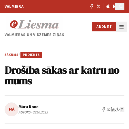
VALMIERA
ABONĒT
VALMIERAS UN
VIDZEMES ZIŅAS
SĀKUMS
/
PROJEKTS
Drošība sākas ar katru no
mums
Māra Rone
MĀ
AUTORS • 22.10.2025.