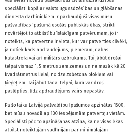
Valmieras novada pašvaldības civilās aizsardzības
speciālisti kopā ar Valsts ugunsdzēsības un glābšanas
dienesta darbiniekiem ir pārbaudījuši visas mūsu
pašvaldības īpašumā esošās publiskās ēkas, strikti
novērtējot to atbilstību īslaicīgam patvērumam, jo ir
noteikts, ka patvertne ir vieta, kur var patverties cilvēki,
ja notiek kāds apdraudējums, piemēram, dabas
katastrofa vai arī militārs uzbrukums. Tai jābūt drošai
telpai vismaz 1, 5 metrus zem zemes un ne mazāk kā 20
kvadrātmetrus lielai, no dzelzsbetona blokiem vai
ķieģeļiem. Tai jābūt tādai telpai, kurā var droši
paslēpties, līdz apdraudējums vairs nepastāv.
Pa šo laiku Latvijā pašvaldību īpašumos apzinātas 1500,
bet mūsu novadā ap 100 iespējamām patvertņu vietām.
Speciālisti pēc to apzināšanas atzina, ka ne visas ēkas
atbilst noteiktajām vadlīnijām par minimālajām