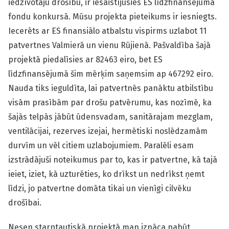
iedzīvotāju drošību, ir iesaistījusies ES līdzfinansējuma
fondu konkursā. Mūsu projekta pieteikums ir iesniegts.
Iecerēts ar ES finansiālo atbalstu vispirms uzlabot 11
patvertnes Valmierā un vienu Rūjienā. Pašvaldība šajā
projektā piedalīsies ar 82463 eiro, bet ES
līdzfinansējumā šim mērķim saņemsim ap 467292 eiro.
Nauda tiks ieguldīta, lai patvertnēs panāktu atbilstību
visām prasībām par drošu patvērumu, kas nozīmē, ka
šajās telpās jābūt ūdensvadam, sanitārajam mezglam,
ventilācijai, rezerves izejai, hermētiski noslēdzamām
durvīm un vēl citiem uzlabojumiem. Paralēli esam
izstrādājuši noteikumus par to, kas ir patvertne, kā tajā
ieiet, iziet, kā uzturēties, ko drīkst un nedrīkst ņemt
līdzi, jo patvertne domāta tikai un vienīgi cilvēku
drošībai.
Nesen starptautiskā projektā man iznāca pabūt