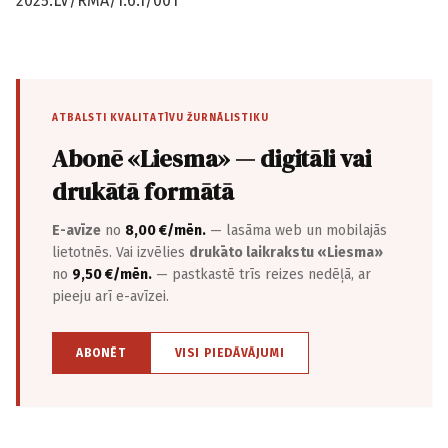
2025.LV/RMA/1.6.1/001
ATBALSTI KVALITATĪVU ŽURNĀLISTIKU
Abonē «Liesma» — digitāli vai
drukātā formātā
E-avīze
no
8,00 €/mēn.
— lasāma web un mobilajās
lietotnēs. Vai izvēlies
drukāto laikrakstu «Liesma»
no
9,50 €/mēn.
— pastkastē trīs reizes nedēļā, ar
pieeju arī e-avīzei.
ABONĒT
VISI PIEDĀVĀJUMI