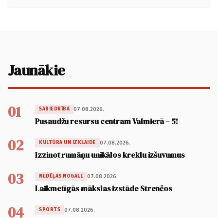
Jaunākie
01
07.08.2026.
SABIEDRĪBA
Pusaudžu resursu centram Valmierā – 5!
02
07.08.2026.
KULTŪRA UN IZKLAIDE
Izzinot rumāņu unikālos kreklu izšuvumus
03
07.08.2026.
NEDĒĻAS NOGALE
Laikmetīgās mākslas izstāde Strenčos
04
07.08.2026.
SPORTS