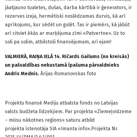
jāatjauno tualetes, dušas, darba kārtībā ir ģenerators, ir
rezerves izeja, hermētiski noslēdzamas durvis, kā arī
aprīkojums, kur sēdēt un gulēt. Tas ir piemērs, kā jābūt
arī citviet ēkās ar marķējuma zīmi «Patvertne». Uz to
soli pa solim, atbilstoši finansējumam, arī ejam!
VALMIERĀ, RAIŅA IELĀ 14. Ričards Gailums (no kreisās)
un pašvaldības nekustamā īpašuma pārvaldnieks
Andris Mednis.
Ārijas Romanovskas foto
Projektu finansē Mediju atbalsta fonds no Latvijas
valsts budžeta līdzekļiem. Par projekta «Ziemeļvidzeme
– mūsu nākotnes reģions» saturu atbild
projekta īstenotāja SIA «Imanta info».Projekta Nr.