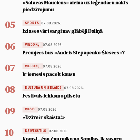
«Salacas Mauciens» aicina uz leģendāru nakts
piedzīvojumu
05
07.08.2026.
SPORTS
Izlases vārtsargi nav glābēji Daliņā
06
07.08.2026.
VIEDOKĻI
Premjers būs «Andris Stepaņenko-Šlesers»?
07
07.08.2026.
VIEDOKĻI
Ir iemesls pacelt kausu
08
07.08.2026.
KULTŪRA UN IZKLAIDE
Festivāls ielīksmo pilsētu
09
07.08.2026.
VIESIS
«Dzīve ir skaista!»
10
07.08.2026.
DZĪVESSTILS
Komsi – čau-čau puika no Somijas. Ik vasaru