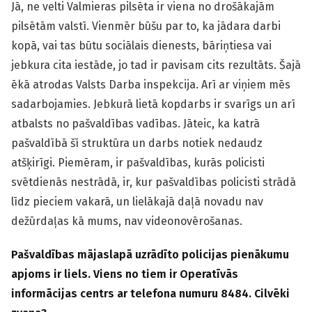
Jā, ne velti Valmieras pilsēta ir viena no drošākajām
pilsētām valstī. Vienmēr būšu par to, ka jādara darbi
kopā, vai tas būtu sociālais dienests, bāriņtiesa vai
jebkura cita iestāde, jo tad ir pavisam cits rezultāts. Šajā
ēkā atrodas Valsts Darba inspekcija. Arī ar viņiem mēs
sadarbojamies. Jebkurā lietā kopdarbs ir svarīgs un arī
atbalsts no pašvaldības vadības. Jāteic, ka katrā
pašvaldībā šī struktūra un darbs notiek nedaudz
atšķirīgi. Piemēram, ir pašvaldības, kurās policisti
svētdienās nestrādā, ir, kur pašvaldības policisti strādā
līdz pieciem vakarā, un lielākajā daļā novadu nav
dežūrdaļas kā mums, nav videonovērošanas.
Pašvaldības mājaslapā uzrādīto policijas pienākumu
apjoms ir liels. Viens no tiem ir Operatīvās
informācijas centrs ar telefona numuru 8484. Cilvēki