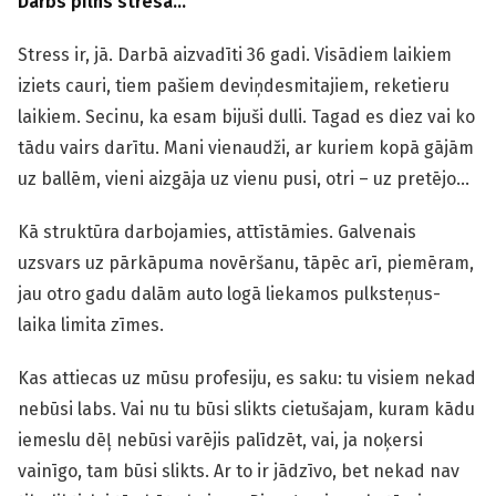
Darbs pilns stresa…
Stress ir, jā. Darbā aizvadīti 36 gadi. Visādiem laikiem
iziets cauri, tiem pašiem deviņdesmitajiem, reketieru
laikiem. Secinu, ka esam bijuši dulli. Tagad es diez vai ko
tādu vairs darītu. Mani vienaudži, ar kuriem kopā gājām
uz ballēm, vieni aizgāja uz vienu pusi, otri – uz pretējo…
Kā struktūra darbojamies, attīstāmies. Galvenais
uzsvars uz pārkāpuma novēršanu, tāpēc arī, piemēram,
jau otro gadu dalām auto logā liekamos pulksteņus-
laika limita zīmes.
Kas attiecas uz mūsu profesiju, es saku: tu visiem nekad
nebūsi labs. Vai nu tu būsi slikts cietušajam, kuram kādu
iemeslu dēļ nebūsi varējis palīdzēt, vai, ja noķersi
vainīgo, tam būsi slikts. Ar to ir jādzīvo, bet nekad nav