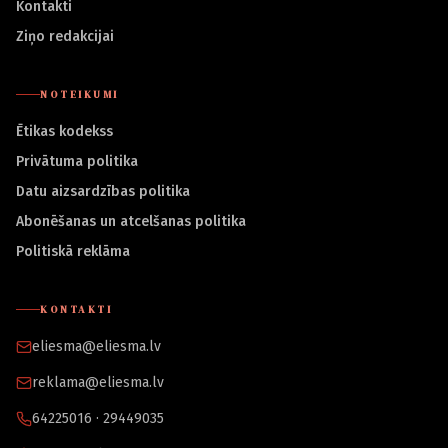
Kontakti
Ziņo redakcijai
NOTEIKUMI
Ētikas kodekss
Privātuma politika
Datu aizsardzības politika
Abonēšanas un atcelšanas politika
Politiskā reklāma
KONTAKTI
eliesma@eliesma.lv
reklama@eliesma.lv
64225016 · 29449035