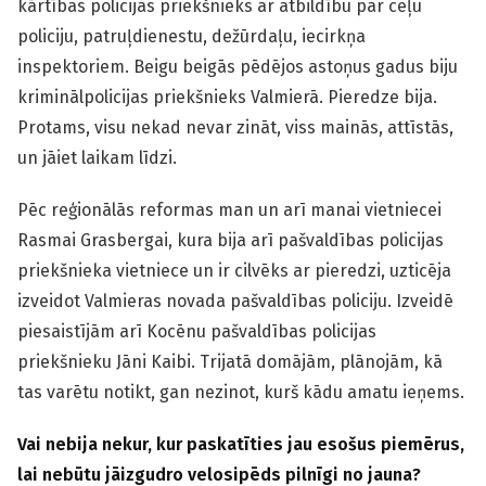
kārtības policijas priekšnieks ar atbildību par ceļu
policiju, patruļdienestu, dežūrdaļu, iecirkņa
inspektoriem. Beigu beigās pēdējos astoņus gadus biju
kriminālpolicijas priekšnieks Valmierā. Pieredze bija.
Protams, visu nekad nevar zināt, viss mainās, attīstās,
un jāiet laikam līdzi.
Pēc reģionālās reformas man un arī manai vietniecei
Rasmai Grasbergai, kura bija arī pašvaldības policijas
priekšnieka vietniece un ir cilvēks ar pieredzi, uzticēja
izveidot Valmieras novada pašvaldības policiju. Izveidē
piesaistījām arī Kocēnu pašvaldības policijas
priekšnieku Jāni Kaibi. Trijatā domājām, plānojām, kā
tas varētu notikt, gan nezinot, kurš kādu amatu ieņems.
Vai nebija nekur, kur paskatīties jau esošus piemērus,
lai nebūtu jāizgudro velosipēds pilnīgi no jauna?