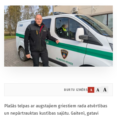
A
A
A
BURTU IZMĒRS
Plašās telpas ar augstajiem griestiem rada atvērtības
un nepārtrauktas kustības sajūtu. Gaitenī, gatavi