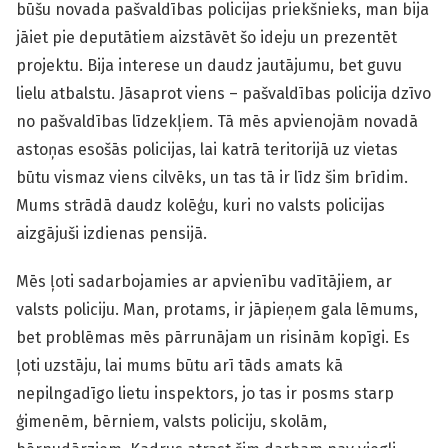
būšu novada pašvaldības policijas priekšnieks, man bija
jāiet pie deputātiem aizstāvēt šo ideju un prezentēt
projektu. Bija interese un daudz jautājumu, bet guvu
lielu atbalstu. Jāsaprot viens – pašvaldības policija dzīvo
no pašvaldības līdzekļiem. Tā mēs apvienojām novadā
astoņas esošās policijas, lai katrā teritorijā uz vietas
būtu vismaz viens cilvēks, un tas tā ir līdz šim brīdim.
Mums strādā daudz kolēģu, kuri no valsts policijas
aizgājuši izdienas pensijā.
Mēs ļoti sadarbojamies ar apvienību vadītājiem, ar
valsts policiju. Man, protams, ir jāpieņem gala lēmums,
bet problēmas mēs pārrunājam un risinām kopīgi. Es
ļoti uzstāju, lai mums būtu arī tāds amats kā
nepilngadīgo lietu inspektors, jo tas ir posms starp
ģimenēm, bērniem, valsts policiju, skolām,