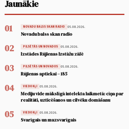
Jaunākie
01
05.08.2026.
NOVADU BALSS SKAN RADIO
Novadu balss skan radio
02
05.08.2026.
PILSĒTĀS UN NOVADOS
Izstādes Rūjienas Izstāžu zālē
03
05.08.2026.
PILSĒTĀS UN NOVADOS
Rūjienas aptiekai – 185
04
05.08.2026.
VIEDOKĻI
Mediju vide mākslīgā intelekta laikmetā: cīņa par
realitāti, uzticēšanos un cilvēku domāšanu
05
05.08.2026.
VIEDOKĻI
Svarīgais un mazsvarīgais