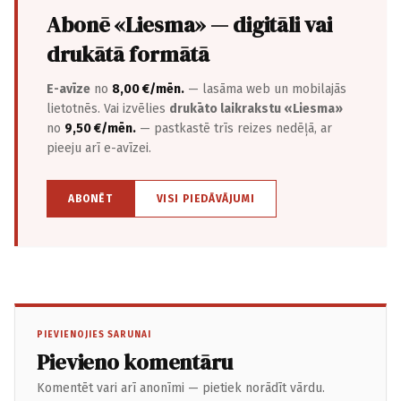
Abonē «Liesma» — digitāli vai
drukātā formātā
E-avīze
no
8,00 €/mēn.
— lasāma web un mobilajās
lietotnēs. Vai izvēlies
drukāto laikrakstu «Liesma»
no
9,50 €/mēn.
— pastkastē trīs reizes nedēļā, ar
pieeju arī e-avīzei.
ABONĒT
VISI PIEDĀVĀJUMI
PIEVIENOJIES SARUNAI
Pievieno komentāru
Komentēt vari arī anonīmi — pietiek norādīt vārdu.