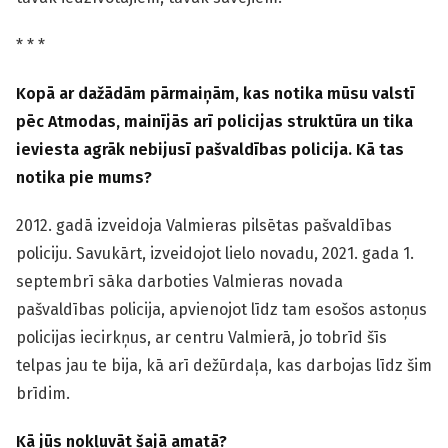
* * *
Kopā ar dažādām pārmaiņām, kas notika mūsu valstī
pēc Atmodas, mainījās arī policijas struktūra un tika
ieviesta agrāk nebijusī pašvaldības policija. Kā tas
notika pie mums?
2012. gadā izveidoja Valmieras pilsētas pašvaldības
policiju. Savukārt, izveidojot lielo novadu, 2021. gada 1.
septembrī sāka darboties Valmieras novada
pašvaldības policija, apvienojot līdz tam esošos astoņus
policijas iecirkņus, ar centru Valmierā, jo tobrīd šīs
telpas jau te bija, kā arī dežūrdaļa, kas darbojas līdz šim
brīdim.
Kā jūs nokļuvāt šajā amatā?