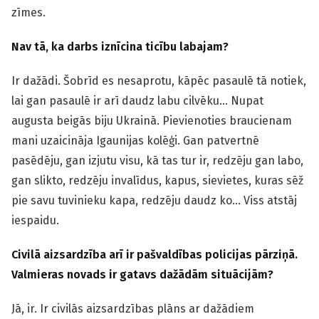
zīmes.
Nav tā, ka darbs iznīcina ticību labajam?
Ir dažādi. Šobrīd es nesaprotu, kāpēc pasaulē tā notiek,
lai gan pasaulē ir arī daudz labu cilvēku… Nupat
augusta beigās biju Ukrainā. Pievienoties braucienam
mani uzaicināja Igaunijas kolēģi. Gan patvertnē
pasēdēju, gan izjutu visu, kā tas tur ir, redzēju gan labo,
gan slikto, redzēju invalīdus, kapus, sievietes, kuras sēž
pie savu tuvinieku kapa, redzēju daudz ko… Viss atstāj
iespaidu.
Civilā aizsardzība arī ir pašvaldības policijas pārziņā.
Valmieras novads ir gatavs dažādām situācijām?
Jā, ir. Ir civilās aizsardzības plāns ar dažādiem