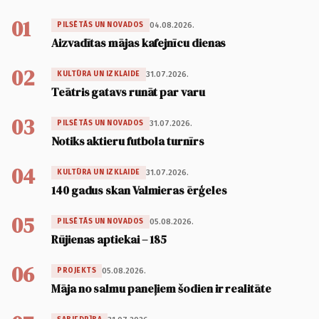
01
04.08.2026.
PILSĒTĀS UN NOVADOS
Aizvadītas mājas kafejnīcu dienas
02
31.07.2026.
KULTŪRA UN IZKLAIDE
Teātris gatavs runāt par varu
03
31.07.2026.
PILSĒTĀS UN NOVADOS
Notiks aktieru futbola turnīrs
04
31.07.2026.
KULTŪRA UN IZKLAIDE
140 gadus skan Valmieras ērģeles
05
05.08.2026.
PILSĒTĀS UN NOVADOS
Rūjienas aptiekai – 185
06
05.08.2026.
PROJEKTS
Māja no salmu paneļiem šodien ir realitāte