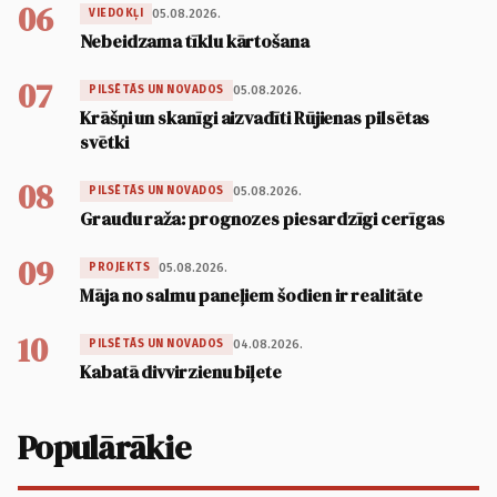
06
05.08.2026.
VIEDOKĻI
Nebeidzama tīklu kārtošana
07
05.08.2026.
PILSĒTĀS UN NOVADOS
Krāšņi un skanīgi aizvadīti Rūjienas pilsētas
svētki
08
05.08.2026.
PILSĒTĀS UN NOVADOS
Graudu raža: prognozes piesardzīgi cerīgas
09
05.08.2026.
PROJEKTS
Māja no salmu paneļiem šodien ir realitāte
10
04.08.2026.
PILSĒTĀS UN NOVADOS
Kabatā divvirzienu biļete
Populārākie