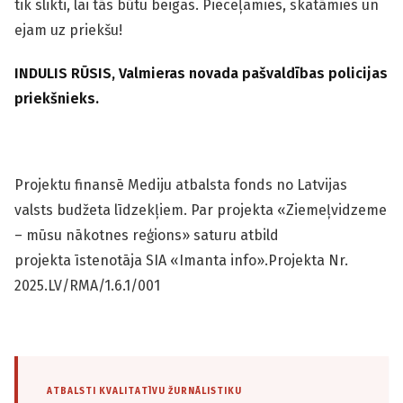
tik slikti, lai tās būtu beigas. Pieceļamies, skatāmies un
ejam uz priekšu!
INDULIS RŪSIS,
Valmieras novada pašvaldības policijas
priekšnieks.
Projektu finansē Mediju atbalsta fonds no Latvijas
valsts budžeta līdzekļiem. Par projekta «Ziemeļvidzeme
– mūsu nākotnes reģions» saturu atbild
projekta īstenotāja SIA «Imanta info».Projekta Nr.
2025.LV/RMA/1.6.1/001
ATBALSTI KVALITATĪVU ŽURNĀLISTIKU