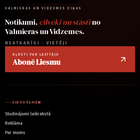
VALMIERAS UN VIDZEMES ZIŅAS
Notikumi,
cilvēki un stāsti
no
Valmieras un Vidzemes.
NEATKARĪGI · VIETĒJI
KĻŪSTI PAR LASĪTĀJU
Abonē Liesmu
LIETOTĀJIEM
Sludinājumi laikrakstā
Reklāma
Par mums