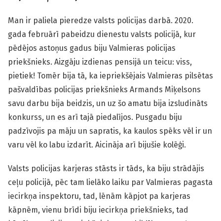
Man ir paliela pieredze valsts policijas darbā. 2020.
gada februārī pabeidzu dienestu valsts policijā, kur
pēdējos astoņus gadus biju Valmieras policijas
priekšnieks. Aizgāju izdienas pensijā un teicu: viss,
pietiek! Tomēr bija tā, ka iepriekšējais Valmieras pilsētas
pašvaldības policijas priekšnieks Armands Miķelsons
savu darbu bija beidzis, un uz šo amatu bija izsludināts
konkurss, un es arī tajā piedalījos. Pusgadu biju
padzīvojis pa māju un sapratis, ka kaulos spēks vēl ir un
varu vēl ko labu izdarīt. Aicināja arī bijušie kolēģi.
Valsts policijas karjeras stāsts ir tāds, ka biju strādājis
ceļu policijā, pēc tam lielāko laiku par Valmieras pagasta
iecirkņa inspektoru, tad, lēnām kāpjot pa karjeras
kāpnēm, vienu brīdi biju iecirkņa priekšnieks, tad