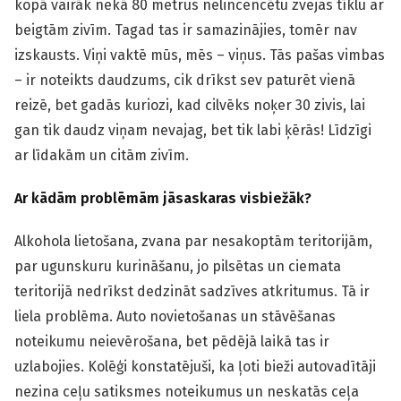
kopā vairāk nekā 80 metrus nelincencētu zvejas tīklu ar
beigtām zivīm. Tagad tas ir samazinājies, tomēr nav
izskausts. Viņi vaktē mūs, mēs – viņus. Tās pašas vimbas
– ir noteikts daudzums, cik drīkst sev paturēt vienā
reizē, bet gadās kuriozi, kad cilvēks noķer 30 zivis, lai
gan tik daudz viņam nevajag, bet tik labi ķērās! Līdzīgi
ar līdakām un citām zivīm.
Ar kādām problēmām jāsaskaras visbiežāk?
Alkohola lietošana, zvana par nesakoptām teritorijām,
par ugunskuru kurināšanu, jo pilsētas un ciemata
teritorijā nedrīkst dedzināt sadzīves atkritumus. Tā ir
liela problēma. Auto novietošanas un stāvēšanas
noteikumu neievērošana, bet pēdējā laikā tas ir
uzlabojies. Kolēģi konstatējuši, ka ļoti bieži autovadītāji
nezina ceļu satiksmes noteikumus un neskatās ceļa