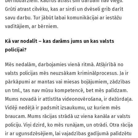
bērnudārziem. Kadrus atrast šim darbam nav viegli.
Grūti atrast cilvēku, kas ar sirdi un dvēseli grib darīt
savu darbu. Tur jābūt labai komunikācijai ar iestāžu
vadītājiem, ar bērniem.
Kā var nodalīt – kas darāms jums un kas valsts
policijai?
Mēs nedalām, darbojamies vienā ritmā. Atšķirībā no
valsts policijas mēs neuzsākam kriminālprocesus. Ja ir
pārkāpumi ar mantas vai miesas bojājumiem, zādzības
un tml., tas nav mūsu kompetencē, bet mēs palīdzam.
Mums novadā ir attīstīta videonovērošana, ir dežūrdaļa.
Vidēji nedēļā ir padsmit izsaukumu, uz kuriem mēs
braucam. Mums rācijas strādā uz viena kanāla ar valsts
policiju. Viņi dzird, ko mēs runājam, un otrādi. Otra rācija
ir ar ugunsdzēsējiem, lai vajadzības gadījumā palīdzētu