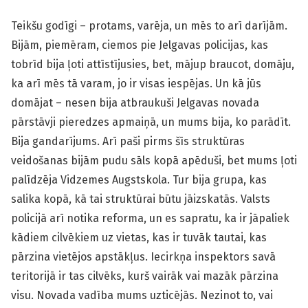
Teikšu godīgi – protams, varēja, un mēs to arī darījām.
Bijām, piemēram, ciemos pie Jelgavas policijas, kas
tobrīd bija ļoti attīstījusies, bet, mājup braucot, domāju,
ka arī mēs tā varam, jo ir visas iespējas. Un kā jūs
domājat – nesen bija atbraukuši Jelgavas novada
pārstāvji pieredzes apmaiņā, un mums bija, ko parādīt.
Bija gandarījums. Arī paši pirms šīs struktūras
veidošanas bijām pudu sāls kopā apēduši, bet mums ļoti
palīdzēja Vidzemes Augstskola. Tur bija grupa, kas
salika kopā, kā tai struktūrai būtu jāizskatās. Valsts
policijā arī notika reforma, un es sapratu, ka ir jāpaliek
kādiem cilvēkiem uz vietas, kas ir tuvāk tautai, kas
pārzina vietējos apstākļus. Iecirkņa inspektors savā
teritorijā ir tas cilvēks, kurš vairāk vai mazāk pārzina
visu. Novada vadība mums uzticējās. Nezinot to, vai