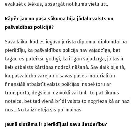
evakuēt cilvēkus, apsargāt notikuma vietu utt.
Kāpēc jau no paša sākuma bija jādala valsts un
pašvaldības policijā?
Savā laikā, kad es ieguvu jurista diplomu, diplomdarbā
pierādīju, ka pašvaldības policija nav vajadzīga, bet
tagad es pateikšu godīgi, ka ir gan vajadzīga, jo tas ir
liels atbalsts kārtības nodrošināšanā. Savulaik bija tā,
ka pašvaldība varēja no savas puses materiāli un
finansiāli atbalstīt valsts policijas inspektoru ar
transportu, degvielu, dzīvokli vai tml., to pat likums
noteica, bet tad vienā brīdī valsts to nogrieza kā ar nazi
nost. No tā izrietēja šīs pārmaiņas.
Jaunā sistēma ir pierādījusi savu lietderību?