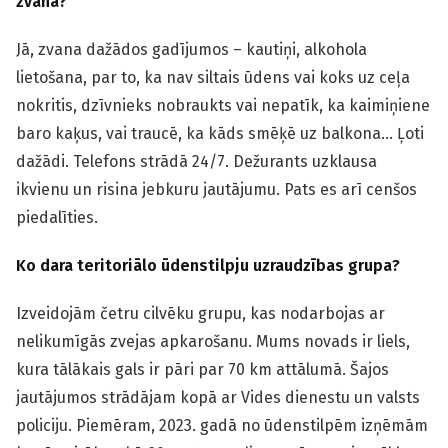
zvana?
Jā, zvana dažādos gadījumos – kautiņi, alkohola
lietošana, par to, ka nav siltais ūdens vai koks uz ceļa
nokritis, dzīvnieks nobraukts vai nepatīk, ka kaimiņiene
baro kaķus, vai traucē, ka kāds smēķē uz balkona… Ļoti
dažādi. Telefons strādā 24/7. Dežurants uzklausa
ikvienu un risina jebkuru jautājumu. Pats es arī cenšos
piedalīties.
Ko dara teritoriālo ūdenstilpju uzraudzības grupa?
Izveidojām četru cilvēku grupu, kas nodarbojas ar
nelikumīgās zvejas apkarošanu. Mums novads ir liels,
kura tālākais gals ir pāri par 70 km attālumā. Šajos
jautājumos strādājam kopā ar Vides dienestu un valsts
policiju. Piemēram, 2023. gadā no ūdenstilpēm izņēmām