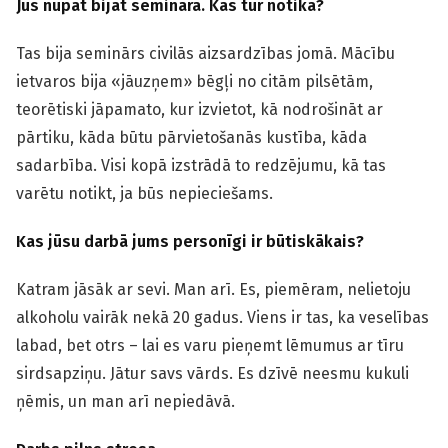
Jūs nupat bijāt seminārā. Kas tur notika?
Tas bija seminārs civilās aizsardzības jomā. Mācību
ietvaros bija «jāuzņem» bēgļi no citām pilsētām,
teorētiski jāpamato, kur izvietot, kā nodrošināt ar
pārtiku, kāda būtu pārvietošanās kustība, kāda
sadarbība. Visi kopā izstrādā to redzējumu, kā tas
varētu notikt, ja būs nepieciešams.
Kas jūsu darbā jums personīgi ir būtiskākais?
Katram jāsāk ar sevi. Man arī. Es, piemēram, nelietoju
alkoholu vairāk nekā 20 gadus. Viens ir tas, ka veselības
labad, bet otrs – lai es varu pieņemt lēmumus ar tīru
sirdsapziņu. Jātur savs vārds. Es dzīvē neesmu kukuli
ņēmis, un man arī nepiedāvā.