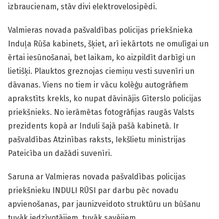
izbraucienam, stāv divi elektrovelosipēdi.
Valmieras novada pašvaldības policijas priekšnieka
Induļa Rūša kabinets, šķiet, arī iekārtots ne omulīgai un
ērtai iesūnošanai, bet laikam, ko aizpildīt darbīgi un
lietišķi. Plauktos greznojas ciemiņu vesti suvenīri un
dāvanas. Viens no tiem ir vācu kolēģu autogrāfiem
aprakstīts krekls, ko nupat dāvinājis Gīterslo policijas
priekšnieks. No ierāmētas fotogrāfijas raugās Valsts
prezidents kopā ar Induli šajā pašā kabinetā. Ir
pašvaldības Atzinības raksts, Iekšlietu ministrijas
Pateicība un dažādi suvenīri.
Saruna ar Valmieras novada pašvaldības policijas
priekšnieku INDULI RŪSI par darbu pēc novadu
apvienošanas, par jaunizveidoto struktūru un būšanu
tuvāk iedzīvotājiem, tuvāk savējiem.