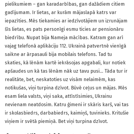
pielikumiem – gan karadarbības, gan dažādiem citiem
gadījumam. Ir lietas, ar kurām mājaslapā katrs var
iepazīties. Mēs tiekamies ar iedzīvotājiem un izrunājam
šīs lietas, es pats personīgi esmu ticies ar pensionāru
biedrību. Nupat bija Nameja mācības. Katram gan arī
vajag telefonā aplikāciju 112. Ukrainā patvertnē vienīgā
saikne ar ārpasauli bija mobilais telefons. Tad tu
skaties, kā lēnām kartē iekrāsojas apgabali, kur notiek
apšaudes un kā tas lēnām nāk uz tavu pusi… Tāda tur ir
realitāte, bet, neskatoties uz visām nelaimēm, kas
notikušas, viņi turpina dzīvot. Būvē ceļus un mājas. Mēs
esam liela valsts, viņi saka, attīstīsimies, Ukrainu
nevienam neatdosim. Katru ģimeni ir skāris karš, vai tas
ir skolasbiedrs, darbabiedrs, kaimiņš, tuvinieks. Kritušie
viņiem ir svētā piemiņā. Bet viņi turpina dzīvot.