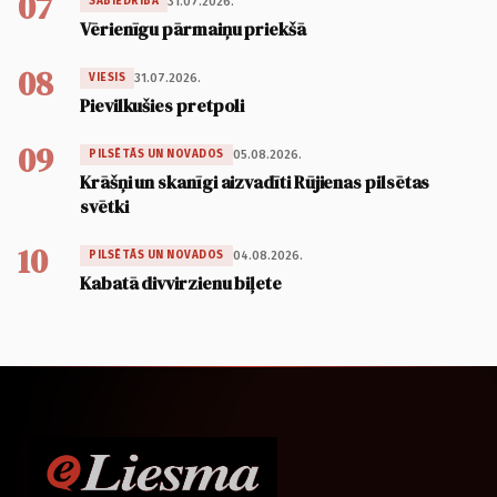
07
31.07.2026.
SABIEDRĪBA
Vērienīgu pārmaiņu priekšā
08
31.07.2026.
VIESIS
Pievilkušies pretpoli
09
05.08.2026.
PILSĒTĀS UN NOVADOS
Krāšņi un skanīgi aizvadīti Rūjienas pilsētas
svētki
10
04.08.2026.
PILSĒTĀS UN NOVADOS
Kabatā divvirzienu biļete