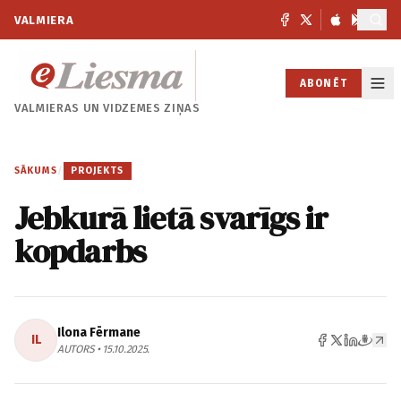
VALMIERA
ABONĒT
VALMIERAS UN
VIDZEMES ZIŅAS
SĀKUMS
/
PROJEKTS
Jebkurā lietā svarīgs ir
kopdarbs
Ilona Fērmane
IL
AUTORS • 15.10.2025.