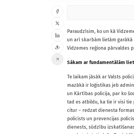
Paraudzīsim, ko un kā Vidzeme
un arī skarbām lietām garākā
Vidzemes reģiona pārvaldes pri
Sākam ar fundamentālām lietā
Te laikam jāsāk ar Valsts polic
mazākā ir loģistikas jeb admini
un Kārtības policija, par ko šo
tad es atbildu, ka tie ir visi ti
citur – redzat dienesta formast
policists un prevencijas polici
dienests, sūdzību izskatīšanas