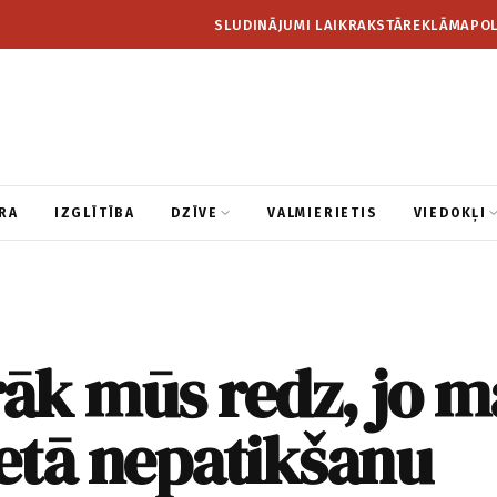
SLUDINĀJUMI LAIKRAKSTĀ
REKLĀMA
POL
RA
IZGLĪTĪBA
DZĪVE
VALMIERIETIS
VIEDOKĻI
rāk mūs redz, jo 
ietā nepatikšanu