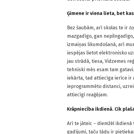
Ģimene ir viena lieta, bet kas
Bez šaubām, arī skolas te ir
to
mazgadīgo, gan nepilngadīgo, ga
izmaiņas likumdošanā, arī mums
iespējas lietot elektronisko u
jau strādā, tiesa, Vidzemes re
tehniski mēs esam tam gatavi. 
iekārta, tad attiecīga ierīce 
ieprogrammēto distanci, uzre
attiecīgi reaģējam.
Krāpniecība ikdienā. Cik plaša
Arī te jāteic – diemžēl ikdienā 
gadījumi, taču tādu ir pietiek