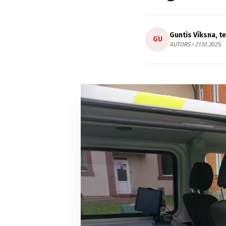
Guntis Vīksna, t
GU
AUTORS • 21.10.2025.