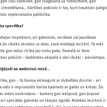
kšā gan ceļu satiksme, gan reaģēšana uz notikumiem, gan
zmeklēšana… Kārtības policists ir tas, kurš trauksies palīgā
 būs nepieciešama palīdzība.
rba specifika?
odaļas inspektors, arī galvenais, vecākais vai jaunākais
šis cilvēks atrodas uz ielas, savā mobilajā iecirknī. Tā mēs
tie gan mūsu rīcībā jau trešo gadu. Pamatā ar šiem
as policisti – lielākoties ekipāžā ir divi cilvēki – pārvietojas.
triģējoši un ambiciozi reizē…
trība, gan – tā busiņa aizmugurē ar dubultām durvīm – arī
 vidu ir improvizēts darba kabinets ar galdu un krēslu. Šis
s ar video novērošanu – kamera gan iekšpusē, gan ārpusē
arī speciālās gaismas un skaņas signāli. Mobilais iecirknis ir