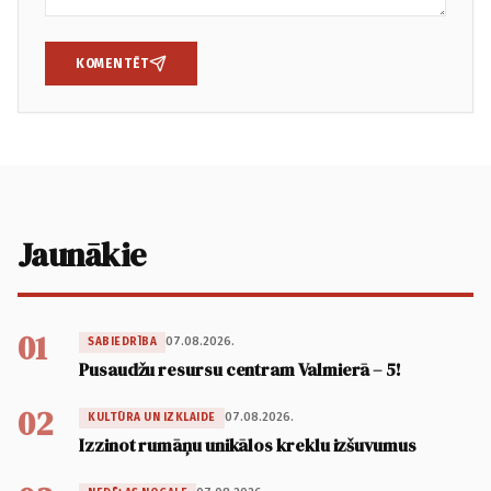
KOMENTĒT
Jaunākie
01
07.08.2026.
SABIEDRĪBA
Pusaudžu resursu centram Valmierā – 5!
02
07.08.2026.
KULTŪRA UN IZKLAIDE
Izzinot rumāņu unikālos kreklu izšuvumus