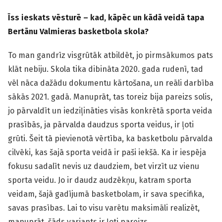
Īss ieskats vēsturē – kad, kāpēc un kādā veidā tapa
Bertānu Valmieras basketbola skola?
To man gandrīz visgrūtāk atbildēt, jo pirmsākumos pats
klāt nebiju. Skola tika dibināta 2020. gada rudenī, tad
vēl nāca dažādu dokumentu kārtošana, un reāli darbība
sākās 2021. gadā. Manuprāt, tas toreiz bija pareizs solis,
jo pārvaldīt un iedziļināties visās konkrētā sporta veida
prasībās, ja pārvalda daudzus sporta veidus, ir ļoti
grūti. Šeit tā pievienotā vērtība, ka basketbolu pārvalda
cilvēki, kas šajā sporta veidā ir paši iekšā. Ka ir iespēja
fokusu sadalīt nevis uz daudziem, bet virzīt uz vienu
sporta veidu. Jo ir daudz audzēkņu, katram sporta
veidam, šajā gadījumā basketbolam, ir sava specifika,
savas prasības. Lai to visu varētu maksimāli realizēt,
manuprāt, šāds variants ir ļoti pareizs.