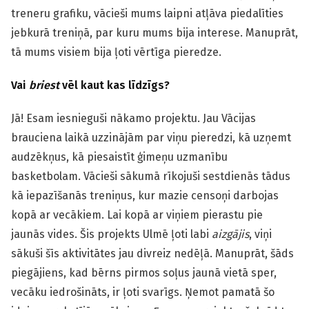
treneru grafiku, vācieši mums laipni atļāva piedalīties
jebkurā treniņā, par kuru mums bija interese. Manuprāt,
tā mums visiem bija ļoti vērtīga pieredze.
Vai
briest
vēl kaut kas līdzīgs?
Jā! Esam iesnieguši nākamo projektu. Jau Vācijas
brauciena laikā uzzinājām par viņu pieredzi, kā uzņemt
audzēkņus, kā piesaistīt ģimeņu uzmanību
basketbolam. Vācieši sākumā rīkojuši sestdienās tādus
kā iepazīšanās treniņus, kur mazie censoņi darbojas
kopā ar vecākiem. Lai kopā ar viņiem pierastu pie
jaunās vides. Šis projekts Ulmē ļoti labi
aizgājis
, viņi
sākuši šīs aktivitātes jau divreiz nedēļā. Manuprāt, šāds
piegājiens, kad bērns pirmos soļus jaunā vietā sper,
vecāku iedrošināts, ir ļoti svarīgs. Ņemot pamatā šo