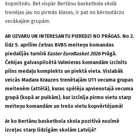
kopmītnēs. Bet vispār Bertānu basketbola skolā
trenējas jau no pirmās klases, ir pat no bērnudārzu
vecākajām grupām.
AR UZVARU UN INTERESANTU PIEREDZI NO PRĀGAS. No 2.
līdz 5. aprīlim četras BVBS meiteņu komandas
piedalījās turnīrā
Easter EuroBasket 2026
Prāgā.
Čehijas galvaspilsētā Valmieras komandām izcīnīts
pilns medaļu komplekts un piektā vieta. Vislabāk
veicās Madara Krauzes trenētajām U11 vecuma grupas
meitenēm (attēlā), kuras spēlēja apvienotajā vecuma
grupā (kopā ar puikām), kur izcīnīja pirmo vietu starp
meiteņu komandām un trešo vietu kopvērtējumā!
Ar ko Bertānu basketbola skola pozitīvā nozīmē
izceļas starp līdzīgām skolām Latvijā?