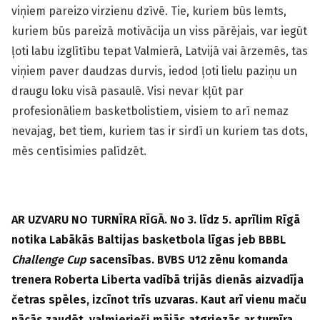
viņiem pareizo virzienu dzīvē. Tie, kuriem būs lemts,
kuriem būs pareizā motivācija un viss pārējais, var iegūt
ļoti labu izglītību tepat Valmierā, Latvijā vai ārzemēs, tas
viņiem paver daudzas durvis, iedod ļoti lielu paziņu un
draugu loku visā pasaulē. Visi nevar kļūt par
profesionāliem basketbolistiem, visiem to arī nemaz
nevajag, bet tiem, kuriem tas ir sirdī un kuriem tas dots,
mēs centīsimies palīdzēt.
AR UZVARU NO TURNĪRA RĪGĀ. No 3. līdz 5. aprīlim Rīgā
notika Labākās Baltijas basketbola līgas jeb BBBL
Challenge Cup
sacensības. BVBS U12 zēnu komanda
trenera Roberta Liberta vadībā trijās dienās aizvadīja
četras spēles, izcīnot trīs uzvaras. Kaut arī vienu maču
nācās zaudēt, valmierieši mājās atgriezās ar turnīra