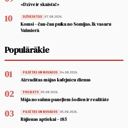
«Dzīve ir skaista!»
10
07.08.2026.
DZĪVESSTILS
Komsi – čau-čau puika no Somijas. Ik vasaru
Valmierā
Populārākie
01
04.08.2026.
PILSĒTĀS UN NOVADOS
Aizvadītas mājas kafejnīcu dienas
02
05.08.2026.
PROJEKTS
Māja no salmu paneļiem šodien ir realitāte
03
05.08.2026.
PILSĒTĀS UN NOVADOS
Rūjienas aptiekai – 185