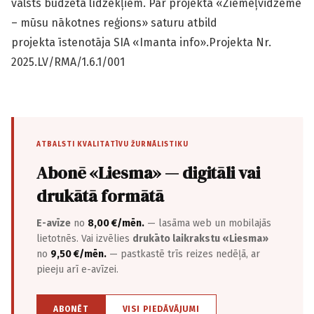
valsts budžeta līdzekļiem. Par projekta «Ziemeļvidzeme
– mūsu nākotnes reģions» saturu atbild
projekta īstenotāja SIA «Imanta info».Projekta Nr.
2025.LV/RMA/1.6.1/001
ATBALSTI KVALITATĪVU ŽURNĀLISTIKU
Abonē «Liesma» — digitāli vai
drukātā formātā
E-avīze
no
8,00 €/mēn.
— lasāma web un mobilajās
lietotnēs. Vai izvēlies
drukāto laikrakstu «Liesma»
no
9,50 €/mēn.
— pastkastē trīs reizes nedēļā, ar
pieeju arī e-avīzei.
ABONĒT
VISI PIEDĀVĀJUMI