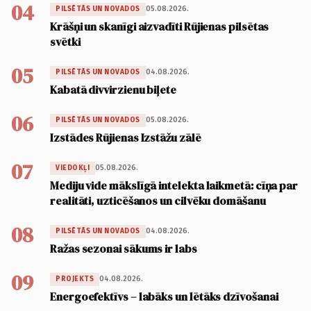
04
05.08.2026.
PILSĒTĀS UN NOVADOS
Krāšņi un skanīgi aizvadīti Rūjienas pilsētas
svētki
05
04.08.2026.
PILSĒTĀS UN NOVADOS
Kabatā divvirzienu biļete
06
05.08.2026.
PILSĒTĀS UN NOVADOS
Izstādes Rūjienas Izstāžu zālē
07
05.08.2026.
VIEDOKĻI
Mediju vide mākslīgā intelekta laikmetā: cīņa par
realitāti, uzticēšanos un cilvēku domāšanu
08
04.08.2026.
PILSĒTĀS UN NOVADOS
Ražas sezonai sākums ir labs
09
04.08.2026.
PROJEKTS
Energoefektīvs – labāks un lētāks dzīvošanai