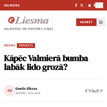
VALMIERA
ABONĒT
VALMIERAS UN
VIDZEMES ZIŅAS
SĀKUMS
/
PROJEKTS
Kāpēc Valmierā bumba
labāk lido grozā?
Guntis Vīksna
GU
AUTORS • 14.04.2026.