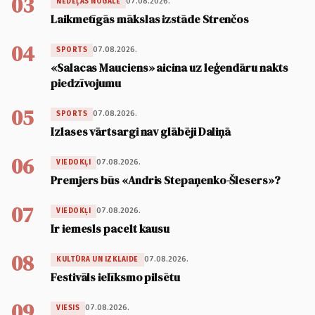
03
07.08.2026.
NEDĒĻAS NOGALE
Laikmetīgās mākslas izstāde Strenčos
04
07.08.2026.
SPORTS
«Salacas Mauciens» aicina uz leģendāru nakts
piedzīvojumu
05
07.08.2026.
SPORTS
Izlases vārtsargi nav glābēji Daliņā
06
07.08.2026.
VIEDOKĻI
Premjers būs «Andris Stepaņenko-Šlesers»?
07
07.08.2026.
VIEDOKĻI
Ir iemesls pacelt kausu
08
07.08.2026.
KULTŪRA UN IZKLAIDE
Festivāls ielīksmo pilsētu
09
07.08.2026.
VIESIS