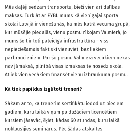
Mēs daļēji sedzam transportu, bieži vien arī dalības
maksas. Turklāt ar EYBL mums kā vienīgajai sporta
skolai Latvijā ir vienošanās, ka mēs katrā vecuma grupā,
kur mūsējie piedalās, vienu posmu rīkojam Valmierā, jo
mums šeit ir ļoti pateicīga infrastruktūra – viss
nepieciešamais faktiski vienuviet, bez liekiem
pārbraucieniem. Par šo posmu Valmierā vecākiem nekas
nav jāmaksā, pilnībā visas izmaksas te nosedz skola.
Atliek vien vecākiem finansēt vienu izbraukuma posmu.
Kā tiek papildus izglītoti treneri?
Sākam ar to, ka trenerim sertifikātu iedod uz pieciem
gadiem, kuru laikā viņam pa dažādiem licencētiem
kursiem jāsavāc, šķiet, kādas 60 stundas, kuru laikā
noklausījies seminārus. Pēc šādas atskaites