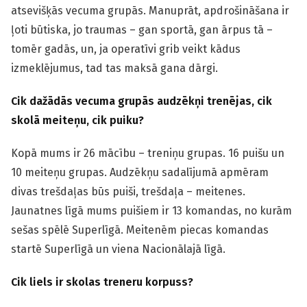
atsevišķās vecuma grupās. Manuprāt, apdrošināšana ir
ļoti būtiska, jo traumas – gan sportā, gan ārpus tā –
tomēr gadās, un, ja operatīvi grib veikt kādus
izmeklējumus, tad tas maksā gana dārgi.
Cik dažādās vecuma grupās audzēkņi trenējas, cik
skolā meiteņu, cik puiku?
Kopā mums ir 26 mācību – treniņu grupas. 16 puišu un
10 meiteņu grupas. Audzēkņu sadalījumā apmēram
divas trešdaļas būs puiši, trešdaļa – meitenes.
Jaunatnes līgā mums puišiem ir 13 komandas, no kurām
sešas spēlē Superlīgā. Meitenēm piecas komandas
startē Superlīgā un viena Nacionālajā līgā.
Cik liels ir skolas treneru korpuss?