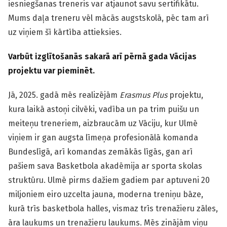
iesniegšanas treneris var atjaunot savu sertifikātu.
Mums daļa treneru vēl mācās augstskolā, pēc tam arī
uz viņiem šī kārtība attieksies.
Varbūt izglītošanās sakarā arī pērnā gada Vācijas
projektu var pieminēt.
Jā, 2025. gadā mēs realizējām
Erasmus Plus
projektu,
kura laikā astoņi cilvēki, vadība un pa trim puišu un
meiteņu treneriem, aizbraucām uz Vāciju, kur Ulmē
viņiem ir gan augsta līmeņa profesionālā komanda
Bundeslīgā, arī komandas zemākās līgās, gan arī
pašiem sava Basketbola akadēmija ar sporta skolas
struktūru. Ulmē pirms dažiem gadiem par aptuveni 20
miljoniem eiro uzcelta jauna, moderna treniņu bāze,
kurā trīs basketbola halles, vismaz trīs trenažieru zāles,
āra laukums un trenažieru laukums. Mēs zinājām viņu