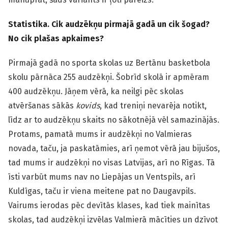
Statistika. Cik audzēkņu pirmajā gadā un cik šogad?
No cik plašas apkaimes?
Pirmajā gadā no sporta skolas uz Bertānu basketbola
skolu pārnāca 255 audzēkņi. Šobrīd skolā ir apmēram
400 audzēkņu. Jāņem vērā, ka neilgi pēc skolas
atvēršanas sākās
kovids
, kad treniņi nevarēja notikt,
līdz ar to audzēkņu skaits no sākotnējā vēl samazinājās.
Protams, pamatā mums ir audzēkņi no Valmieras
novada, taču, ja paskatāmies, arī ņemot vērā jau bijušos,
tad mums ir audzēkņi no visas Latvijas, arī no Rīgas. Tā
īsti varbūt mums nav no Liepājas un Ventspils, arī
Kuldīgas, taču ir viena meitene pat no Daugavpils.
Vairums ierodas pēc devītās klases, kad tiek mainītas
skolas, tad audzēkņi izvēlas Valmierā mācīties un dzīvot