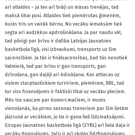
arī atlaides – ja tev arī brāļi un māsas trenējas, tad
maksā tikai pusi. Atlaides tiek piemērotas ģimenēm,
kurās trīs un vairāk bērnu. No vecāku iemaksām tiek
segta arī audzēkņu apdrošināšana. Ja par naudu vēl,
tad pilnīgi par brīvu ir dalība Latvijas Jaunatnes
basketbola līgā, visi izbraukumi, transports uz šīm
sacensībām. Ja tās ir finālsacensības, kad tās nenotiek
Valmierā, tad par brīvu ir gan transports, gan
dzīvošana, gan daļēji arī ēdināšana. Kas attiecas uz
visiem starptautiskiem turnīriem, piemēram, BBL, tad
tur viss finansējums ir faktiski tikai uz vecāku pleciem.
Mēs tos saucam par komercmačiem, ir mums
vienošanās, ka pirms sezonas treneriem par šīm lietām
jāizrunā ar vecākiem, jo tie ir gana lieli līdzmaksājumi.
Eiropas Jaunatnes basketbola līgā (EYBL) arī liela daļa ir
vecāku finansējums, taču ir arī skolas līdzfinansējums.