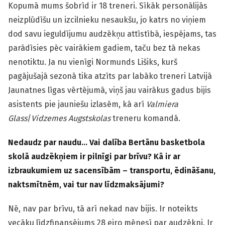
Kopumā mums šobrīd ir 18 treneri. Sīkāk personālijās
neizplūdīšu un izcilnieku nesaukšu, jo katrs no viņiem
dod savu ieguldījumu audzēkņu attīstībā, iespējams, tas
parādīsies pēc vairākiem gadiem, taču bez tā nekas
nenotiktu. Ja nu vienīgi Normunds Lišiks, kurš
pagājušajā sezonā tika atzīts par labāko treneri Latvijā
Jaunatnes līgas vērtējumā, viņš jau vairākus gadus bijis
asistents pie jauniešu izlasēm, kā arī
Valmiera
Glass
/
Vidzemes Augstskolas
treneru komandā.
Nedaudz par naudu… Vai dalība Bertānu basketbola
skolā audzēkņiem ir pilnīgi par brīvu? Kā ir ar
izbraukumiem uz sacensībām – transportu, ēdināšanu,
naktsmītnēm, vai tur nav līdzmaksājumi?
Nē, nav par brīvu, tā arī nekad nav bijis. Ir noteikts
vecāku līdzfinansējums 28 eiro mēnesī par audzēkni. Ir