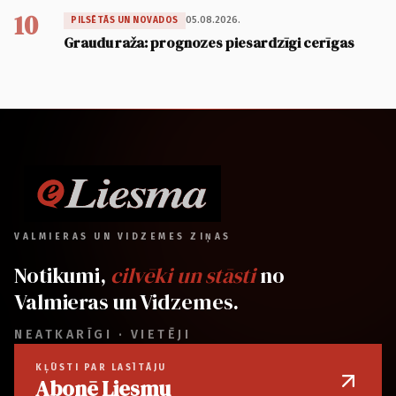
10
05.08.2026.
PILSĒTĀS UN NOVADOS
Graudu raža: prognozes piesardzīgi cerīgas
VALMIERAS UN VIDZEMES ZIŅAS
Notikumi,
cilvēki un stāsti
no
Valmieras un Vidzemes.
NEATKARĪGI · VIETĒJI
KĻŪSTI PAR LASĪTĀJU
Abonē Liesmu