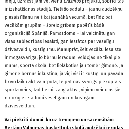
ideju, uzrakstījām vēl vienu
Erasmus
projektu, šobrīd tas
ir izskatīšanas stadijā. Tieši šo sadaļu – jaunu audzēkņu
piesaistīšanu ne tikai jaunākā vecumā, bet līdz pat
vecākām grupām – šoreiz gribam papētīt kādā
organizācijā Spānijā. Pamatdoma – lai veicinātu gan
visas sabiedrības iesaisti, gan iestātos par veselīgu
dzīvesveidu, kustīgumu. Manuprāt, šeit vecāku iesaiste
ir megasvarīga, jo bērnu ieradumi veidojas ne tikai pie
mums, sporta skolā, bet lielākoties jau tomēr ģimenē. Ja
ģimene bērnus iekustina, ja viņi visi ir kustīgi un pavada
brīvo laiku aktīvā atpūtā, te pat nav svarīgs piekoptais
sporta veids, tad bērni izaug aktīvi, viņiem veidojas šie
noturīgie ieradumi veselīgam un kustīgam
dzīvesveidam.
Vai piekrīti domai, ka uz treniņiem un sacensībām
Bertānu Valmieras basketbola skolā audzēkņi ierodas