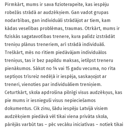
Pirmkārt, mums ir sava fizioterapeite, kas iespēju
robežās strādā ar audzēkņiem. Gan vadot grupas
nodarbības, gan individuāli strādājot ar tiem, kam
kādas veselības problēmas, traumas. Otrkārt, mums ir
fiziskās sagatavotības trenere, kura palīdz izstrādāt
treniņu plānus treneriem, arī strādā individuāli.
Treškārt, mēs no rītiem piedāvājam individuālos
treniņus, tas ir bez papildu maksas, ietilpst treneru
pienākumos. Sākot no 14 vai 15 gadu vecuma, no rīta
septiņos trīsreiz nedēļā ir iespēja, saskaņojot ar
treneri, vienoties par individuāliem treniņiem.
Ceturtkārt, skola apdrošina pilnīgi visus audzēkņus, kas
pie mums ir iesnieguši visus nepieciešamos
dokumentus. Cik zinu, šādu iespēju Latvijā visiem
audzēkņiem piedāvā vēl tikai viena privāta skola,
pārējās varbūt tas – pēc vecāku iniciatīvas – notiek tikai