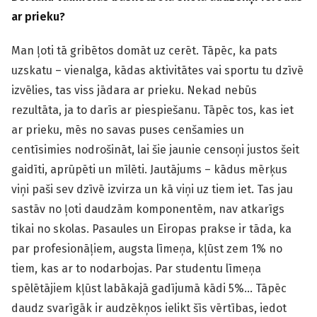
ar prieku?
Man ļoti tā gribētos domāt uz cerēt. Tāpēc, ka pats
uzskatu – vienalga, kādas aktivitātes vai sportu tu dzīvē
izvēlies, tas viss jādara ar prieku. Nekad nebūs
rezultāta, ja to darīs ar piespiešanu. Tāpēc tos, kas iet
ar prieku, mēs no savas puses cenšamies un
centīsimies nodrošināt, lai šie jaunie censoņi justos šeit
gaidīti, aprūpēti un mīlēti. Jautājums – kādus mērķus
viņi paši sev dzīvē izvirza un kā viņi uz tiem iet. Tas jau
sastāv no ļoti daudzām komponentēm, nav atkarīgs
tikai no skolas. Pasaules un Eiropas prakse ir tāda, ka
par profesionāļiem, augsta līmeņa, kļūst zem 1% no
tiem, kas ar to nodarbojas. Par studentu līmeņa
spēlētājiem kļūst labākajā gadījumā kādi 5%… Tāpēc
daudz svarīgāk ir audzēkņos ielikt šīs vērtības, iedot