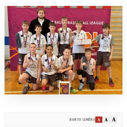
A
A
A
BURTU IZMĒRS