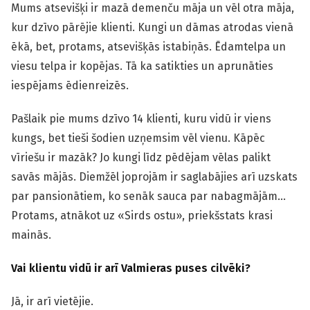
Mums atsevišķi ir mazā demenču māja un vēl otra māja,
kur dzīvo pārējie klienti. Kungi un dāmas atrodas vienā
ēkā, bet, protams, atsevišķās istabiņās. Ēdamtelpa un
viesu telpa ir kopējas. Tā ka satikties un aprunāties
iespējams ēdienreizēs.
Pašlaik pie mums dzīvo 14 klienti, kuru vidū ir viens
kungs, bet tieši šodien uzņemsim vēl vienu. Kāpēc
vīriešu ir mazāk? Jo kungi līdz pēdējam vēlas palikt
savās mājās. Diemžēl joprojām ir saglabājies arī uzskats
par pansionātiem, ko senāk sauca par nabagmājām…
Protams, atnākot uz «Sirds ostu», priekšstats krasi
mainās.
Vai klientu vidū ir arī Valmieras puses cilvēki?
Jā, ir arī vietējie.