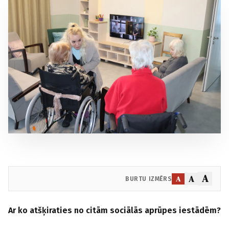
A
A
A
BURTU IZMĒRS
Ar ko atšķiraties no citām sociāl
ās aprūpes iestādēm?