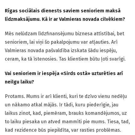
Rīgas sociālais dienests saviem senioriem maksā
līdzmaksājumu. Kā ir ar Valmieras novada cilvēkiem?
Mēs nelūdzam līdzfinansējumu biznesa attīstībai, bet
senioriem, lai viņi šo pakalpojumu var atļauties. Arī
Valmieras novada pašvaldība izskata šādu iespēju,
ceram, ka tā īstenosies. Tas klientiem būtu ļoti svarīgi.
Vai senioriem ir iespēja «Sirds ostā» uzturēties arī
neilgu laiku?
Protams. Mums ir arī klienti, kuri te dzīvo vienu nedēļu
un nākamo atkal mājās. Ir tādi, kuru piederīgie, jau
laikus zinot, kad, piemēram, brauks komandējumos, uz
to laiku piesaka un atved mammīti pie mums. Tiesa, tad,
kad rezidence būs piepildīta, var rasties problēmas.