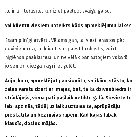
Jā, ir arī terasīte, kur iziet paelpot svaigu gaisu.
Vai klientu viesiem noteikts kāds apmeklējumu laiks?
Esam pilnīgi atvērti. Vēlams gan, lai viesi ierastos pēc
deviņiem rītā, lai klienti var paēst brokastis, veikt
higiēnas pasākumus, un ne vēlāk par astoņiem vakarā,
jo seniori diezgan agri iet gulēt.
Ārija, kuru, apmeklējot pansionātu, satikām, stāsta, ka
zāles varētu dzert arī mājās, bet, tā kā dzīvesbiedrs ir
strādājošs, viena pati pašlaik netiktu galā. Sieviete to
labi apzinās, tādēļ uz laiku uzturas te, aprūpētāju
pieskatīta un bez mājas rūpēm. Kad kājas labāk
klausīs, dosies mājās.