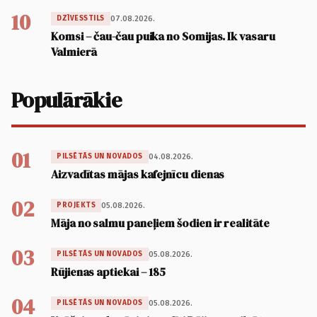
10
07.08.2026.
DZĪVESSTILS
Komsi – čau-čau puika no Somijas. Ik vasaru
Valmierā
Populārākie
01
04.08.2026.
PILSĒTĀS UN NOVADOS
Aizvadītas mājas kafejnīcu dienas
02
05.08.2026.
PROJEKTS
Māja no salmu paneļiem šodien ir realitāte
03
05.08.2026.
PILSĒTĀS UN NOVADOS
Rūjienas aptiekai – 185
04
05.08.2026.
PILSĒTĀS UN NOVADOS