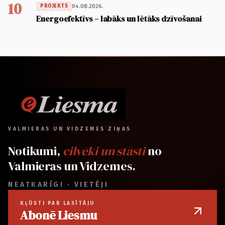
10
04.08.2026.
PROJEKTS
Energoefektīvs – labāks un lētāks dzīvošanai
VALMIERAS UN VIDZEMES ZIŅAS
Notikumi,
cilvēki un stāsti
no
Valmieras un Vidzemes.
NEATKARĪGI · VIETĒJI
KĻŪSTI PAR LASĪTĀJU
Abonē Liesmu