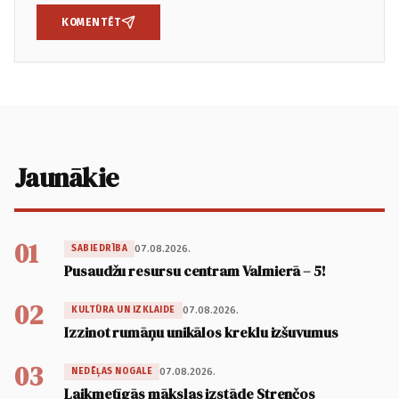
KOMENTĒT
Jaunākie
01
07.08.2026.
SABIEDRĪBA
Pusaudžu resursu centram Valmierā – 5!
02
07.08.2026.
KULTŪRA UN IZKLAIDE
Izzinot rumāņu unikālos kreklu izšuvumus
03
07.08.2026.
NEDĒĻAS NOGALE
Laikmetīgās mākslas izstāde Strenčos