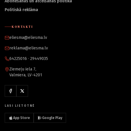
Abonēšanas un atcelšanas politika
Politiskā reklāma
KONTAKTI
eliesma@eliesma.lv
reklama@eliesma.lv
64225016 · 29449035
Ziemeļu iela 7,
Valmiera, LV-4201
LASI LIETOTNĒ
App Store
Google Play