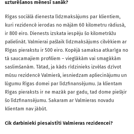
uzturēšanos mēnesī sanāk?
Rīgas sociālā dienesta līdzmaksājums par klientiem,
kuri rezidencē ierodas no mājām 60 kilometru rādiusā,
ir 800 eiro. Dienests izskata iespēju šo kilometrāžu
palielināt. Valmierai pašlaik līdzmaksājums cilvēkiem ar
Rīgas pierakstu ir 500 eiro. Kopējā samaksa atkarīga no
tā saucamajiem profiliem – vieglākām vai smagākām
saslimšanām. Tātad, ja kāds rīdzinieks izvēlas dzīvot
mūsu rezidencē Valmierā, iesniedzam apliecinājumu un
lūgumu Rīgas domei par līdzfinansējumu. Ja klientam
Rīgas pieraksts ir ne mazāk par gadu, tad dome piešķir
šo līdzfinansējumu. Sakaram ar Valmieras novadu
klientam nav jābūt.
Cik darbinieki piesaistīti Valmieras rezidencei?