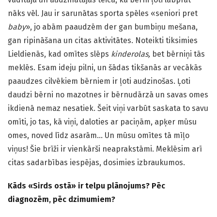
nāks vēl. Jau ir sarunātas sporta spēles «seniori pret
baby
», jo abām paaudzēm der gan bumbiņu mešana,
gan ripināšana un citas aktivitātes. Noteikti tiksimies
Lieldienās, kad omītes slēps
kinderolas,
bet bērniņi tās
meklēs. Esam ideju pilni, un šādas tikšanās ar vecākās
paaudzes cilvēkiem bērniem ir ļoti audzinošas. Ļoti
daudzi bērni no mazotnes ir bērnudārzā un savas omes
ikdienā nemaz nesatiek. Šeit viņi varbūt saskata to savu
omīti, jo tas, kā viņi, daloties ar paciņām, apķer mūsu
omes, noved līdz asarām… Un mūsu omītes tā mīļo
viņus! Šie brīži ir vienkārši neaprakstāmi. Meklēsim arī
citas sadarbības iespējas, dosimies izbraukumos.
Kāds «Sirds ostā» ir telpu plānojums? Pēc
diagnozēm, pēc dzimumiem?