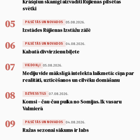
Krāšņi un skanīgi aizvadīti Rūjienas pilsētas
svētki
05
05.08.2026.
PILSĒTĀS UN NOVADOS
Izstādes Rūjienas Izstāžu zālē
06
04.08.2026.
PILSĒTĀS UN NOVADOS
Kabatā divvirzienu biļete
07
05.08.2026.
VIEDOKĻI
Mediju vide mākslīgā intelekta laikmetā: cīņa par
realitāti, uzticēšanos un cilvēku domāšanu
08
07.08.2026.
DZĪVESSTILS
Komsi – čau-čau puika no Somijas. Ik vasaru
Valmierā
09
04.08.2026.
PILSĒTĀS UN NOVADOS
Ražas sezonai sākums ir labs