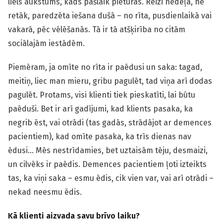
liels aukstums, kāds pašlaik pieturas. Reizi nedēļā, ne
retāk, paredzēta iešana dušā – no rīta, pusdienlaikā vai
vakarā, pēc vēlēšanās. Tā ir tā atšķirība no citām
sociālajām iestādēm.
Piemēram, ja omīte no rīta ir paēdusi un saka: tagad,
meitiņ, liec man mieru, gribu pagulēt, tad viņa arī dodas
pagulēt. Protams, visi klienti tiek pieskatīti, lai būtu
paēduši. Bet ir arī gadījumi, kad klients pasaka, ka
negrib ēst, vai otrādi (tas gadās, strādājot ar demences
pacientiem), kad omīte pasaka, ka trīs dienas nav
ēdusi… Mēs nestrīdamies, bet uztaisām tēju, desmaizi,
un cilvēks ir paēdis. Demences pacientiem ļoti izteikts
tas, ka viņi saka – esmu ēdis, cik vien var, vai arī otrādi –
nekad neesmu ēdis.
Kā klienti aizvada savu brīvo laiku?