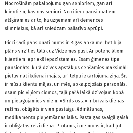
Nodrošinām pakalpojumu gan senioriem, gan arī
klientiem, kas nav seniori. No citiem pansionātiem
atšķiramies ar to, ka uzņemam arī demences
slimniekus, kā arī sniedzam paliatīvo aprūpi.
Pieci šādi pansionāti mums ir Rīgas apkaimē, bet bija
plāns virzīties tālāk uz Vidzemes pusi. Ar potenciāliem
klientiem iepriekš iepazīstamies. Esam ģimenes tipa
pansionāts, kurā dzīves apstākļus cenšamies maksimāli
pietuvināt ikdienai mājās, arī telpu iekārtojuma ziņā. Šīs
ir mūsu klientu mājas, un mēs, apkalpojošais personāls,
esam pie viņiem ciemos, tajā pašā laikā dzīvojam kopā
un pielāgojamies viņiem. «Sirds ostā» ir brīvais dienas
režīms, obligāts ir vien pastaigu, ēdināšanas,
medikamentu pieņemšanas laiks. Pastaigas svaigā gaisā
ir obligātas reizi dienā. Protams, izņēmums ir, kad ļoti