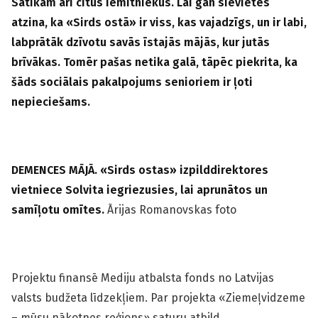
Satikām arī citus iemītniekus. Lai gan sievietes
atzina, ka «Sirds ostā» ir viss, kas vajadzīgs, un ir labi,
labprātāk dzīvotu savās īstajās mājās, kur jutās
brīvākas. Tomēr pašas netika galā, tāpēc piekrita
, ka
šāds sociālais pakalpojums senioriem ir ļoti
nepieciešams.
DEMENCES MĀJĀ. «Sirds ostas» izpilddirektores
vietniece Solvita iegriezusies, lai aprunātos un
samīļotu o
mītes.
Ārijas Romanovskas foto
Projektu finansē Mediju atbalsta fonds no Latvijas
valsts budžeta līdzekļiem. Par projekta «Ziemeļvidzeme
– mūsu nākotnes reģions» saturu atbild