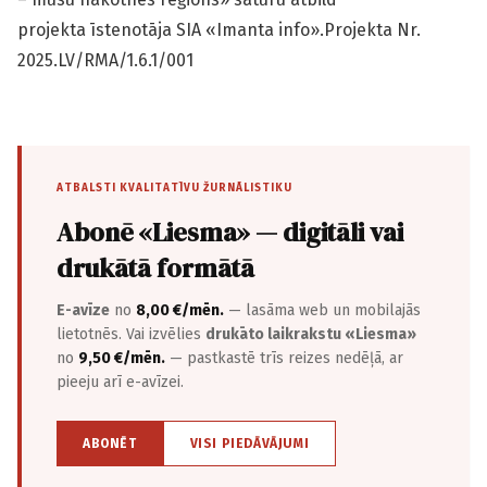
projekta īstenotāja SIA «Imanta info».Projekta Nr.
2025.LV/RMA/1.6.1/001
ATBALSTI KVALITATĪVU ŽURNĀLISTIKU
Abonē «Liesma» — digitāli vai
drukātā formātā
E-avīze
no
8,00 €/mēn.
— lasāma web un mobilajās
lietotnēs. Vai izvēlies
drukāto laikrakstu «Liesma»
no
9,50 €/mēn.
— pastkastē trīs reizes nedēļā, ar
pieeju arī e-avīzei.
ABONĒT
VISI PIEDĀVĀJUMI