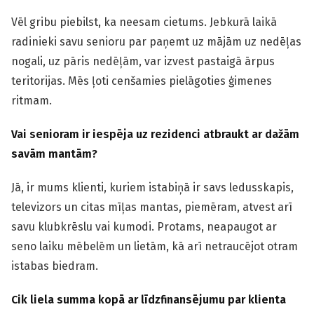
Vēl gribu piebilst, ka neesam cietums. Jebkurā laikā
radinieki savu senioru par paņemt uz mājām uz nedēļas
nogali, uz pāris nedēļām, var izvest pastaigā ārpus
teritorijas. Mēs ļoti cenšamies pielāgoties ģimenes
ritmam.
Vai senioram ir iespēja uz rezidenci atbraukt ar dažām
savām mantām?
Jā, ir mums klienti, kuriem istabiņā ir savs ledusskapis,
televizors un citas mīļas mantas, piemēram, atvest arī
savu klubkrēslu vai kumodi. Protams, neapaugot ar
seno laiku mēbelēm un lietām, kā arī netraucējot otram
istabas biedram.
Cik liela summa kopā ar līdzfinansējumu par klienta