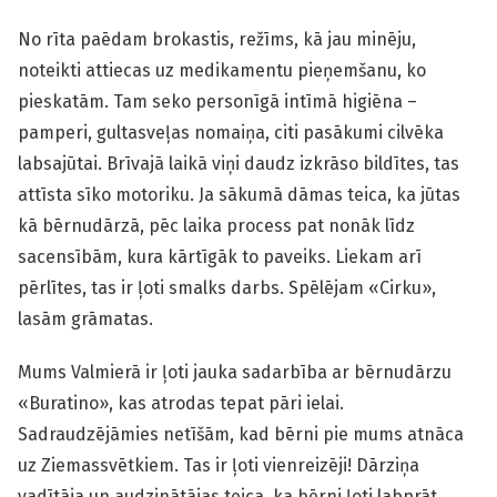
No rīta paēdam brokastis, režīms, kā jau minēju,
noteikti attiecas uz medikamentu pieņemšanu, ko
pieskatām. Tam seko personīgā intīmā higiēna –
pamperi, gultasveļas nomaiņa, citi pasākumi cilvēka
labsajūtai. Brīvajā laikā viņi daudz izkrāso bildītes, tas
attīsta sīko motoriku. Ja sākumā dāmas teica, ka jūtas
kā bērnudārzā, pēc laika process pat nonāk līdz
sacensībām, kura kārtīgāk to paveiks. Liekam arī
pērlītes, tas ir ļoti smalks darbs. Spēlējam «Cirku»,
lasām grāmatas.
Mums Valmierā ir ļoti jauka sadarbība ar bērnudārzu
«Buratino», kas atrodas tepat pāri ielai.
Sadraudzējāmies netīšām, kad bērni pie mums atnāca
uz Ziemassvētkiem. Tas ir ļoti vienreizēji! Dārziņa
vadītāja un audzinātājas teica, ka bērni ļoti labprāt