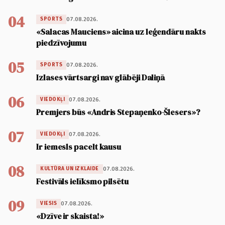
04
07.08.2026.
SPORTS
«Salacas Mauciens» aicina uz leģendāru nakts
piedzīvojumu
05
07.08.2026.
SPORTS
Izlases vārtsargi nav glābēji Daliņā
06
07.08.2026.
VIEDOKĻI
Premjers būs «Andris Stepaņenko-Šlesers»?
07
07.08.2026.
VIEDOKĻI
Ir iemesls pacelt kausu
08
07.08.2026.
KULTŪRA UN IZKLAIDE
Festivāls ielīksmo pilsētu
09
07.08.2026.
VIESIS
«Dzīve ir skaista!»