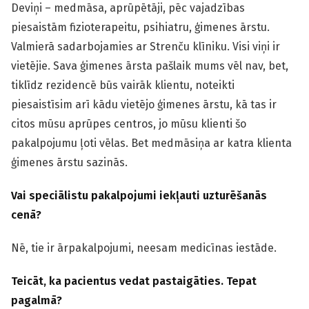
Deviņi – medmāsa, aprūpētāji, pēc vajadzības
piesaistām fizioterapeitu, psihiatru, ģimenes ārstu.
Valmierā sadarbojamies ar Strenču klīniku. Visi viņi ir
vietējie. Sava ģimenes ārsta pašlaik mums vēl nav, bet,
tiklīdz rezidencē būs vairāk klientu, noteikti
piesaistīsim arī kādu vietējo ģimenes ārstu, kā tas ir
citos mūsu aprūpes centros, jo mūsu klienti šo
pakalpojumu ļoti vēlas. Bet medmāsiņa ar katra klienta
ģimenes ārstu sazinās.
Vai speciālistu pakalpojumi iekļauti uzturēšanās
cenā?
Nē, tie ir ārpakalpojumi, neesam medicīnas iestāde.
Teicāt, ka pacientus vedat pastaigāties. Tepat
pagalmā?